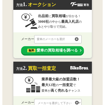
1.
オークション
方法
出品前
買取相場
に
が分かる！
3000社
最高入札店
の中から
の
みとやり取りで完結。
メーカー
愛車のメーカーを選択
愛車の買取相場を調べる
無料
2.
買取一括査定
方法
業界最大級の加盟店数！
最大12社
一括査定
の
で
高く売れる
愛車が
チャンス
メーカー