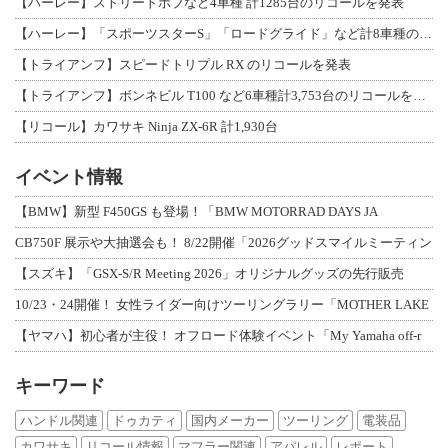
【ハーレー】ストリートボブなど4車種 計1285台のリコールを発表
【ハーレー】「スポーツスターS」「ロードグライド」など計8車種のリコールを発表
【トライアンフ】スピードトリプル RX のリコールを発表
【トライアンフ】ボンネビル T100 など6車種計3,753台のリコールを発表
【リコール】カワサキ Ninja ZX-6R 計1,930台
イベント情報
【BMW】新型 F450GS も登場！「BMW MOTORRAD DAYS JA
CB750F 展示や大抽選会も！ 8/22開催「2026グッドスマイルミーティン
【スズキ】「GSX-S/R Meeting 2026」オリジナルグッズの先行販売
10/23・24開催！ 女性ライダー向けツーリングラリー「MOTHER LAKE
【ヤマハ】初心者が主役！ オフロード体験イベント「My Yamaha off-r
キーワード
ハンドル関連
ドゥカティ
国内メーカー
ツーリング
電装品
カワサキ
リコール情報
マフラー関連
アパレル
レポート