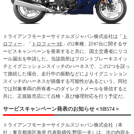
トライアンフモーターサイクルズジャパン株式会社は「
ト
ロフィー
」「
トロフィー SE
」の2車種、計87台に関するサ
ービスキャンペーンを発表すると共に、国土交通省にリコ
ール届出を申請した。当該箇所はフロントブレーキスイッ
チとイグニッションスイッチのハーネスで、この2つを誤っ
て接続した場合、走行中の振動などによりイグニッション
スイッチのハーネスが損傷する可能性があるという。同社
では対象車両の所有者へのダイレクトメールを発信すると
共に、正規販売店にて点検・及び修理対応を行う予定だ。
サービスキャンペーン発表のお知らせ＜SB574＞
トライアンフモーターサイクルズジャパン株式会社（本
社：東京都港区海岸 代表取締役:野田一夫）は、次の内容を