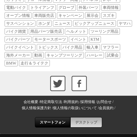
電動バイク
トライアンフ
グローブ
外装パーツ
車両情報
オープン情報
車両販売店
キャンペーン
展示会
スズキ
サスペンション
ホンダ
ニュース
ピックアップニュース
ヤマハ
バイク雑貨
用品パーツ販売店
ヘルメット
ツーリング用品
バイクパーツ
モータースポーツ
イベント
KTM
バイクイベント
トピックス
バイク用品
輸入車
マフラー
海外メーカー
動画
キャンプツーリング
ハーレー
試乗会
BMW
走行＆ライテク
会社概要
特定商取引法
利用規約
採用情報
お問合せ
個人情報保護方針
個人情報の取扱いについて
会員規約
スマートフォン
デスクトップ