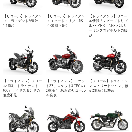
【リコール】トライアン
【リコール】トライアン
【トライアンフ】リコー
フ トライデント660 計
フ スピードトリプルRS
ル情報「スピードトリプ
1,416台
／RR 計466台
ルRS／RR」ABS パルサ
ーリング固定ボルトの緩
み
【トライアンフ】リコー
【トライアンフ】ロケッ
【リコール】トライアン
ル情報「トライデント
ト3R、ロケット3 TFC の
フ ストリートツイン、ほ
660」サイドスタンドの
2車種 計162台のリコール
か2車種 計596台
強度不足
を発表