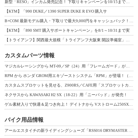
新型「RESO」インカム発売記念！ 下取りキャンペーンを10/15まで延長して開
【KTM】「990 DUKE／1390 SUPER DUKE R EVO 購入サ
B+COM 最新モデル購入・下取りで最大9,000円をキャッシュバック！「B+F
【KTM】「890 SMT 購入サポートキャンペーン」を8/1～10/31まで実
【トライアンフ】関西最大規模「トライアンフ大阪東 開設準備室」がオープン！ 限定
カスタムパーツ情報
マジカルレーシングから MT-09／SP（24）用「フレームガード」が登場！
RPM から ホンダ GROM用エキゾーストシステム「RPM」が登場！（動画あり
カスタムスプロケットを見せる、Z900RS／CAFE用「スプロケットカバーフルキ
ネクサスから KAWASAKI H2 SX（18-22）用「ニーパッド」が発売！
ゲル素材入りで快適＆足つき向上！ デイトナから Vストローム250SX用「快適ロ
バイク用品情報
アールエスタイチの新ライディングシューズ「RSS016 DRYMASTER スト