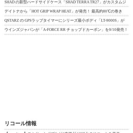
SHAD の新型ハードサイドケース「SHAD TERRA TR27」がカスタムジ
デイトナから「HOT GRIP WRAP HEAT」が発売！ 最高約80℃の巻き
QSTARZ の GPSラップタイマーにシリーズ最小ボディ「LT-9000S」が
ウインズジャパンが「A-FORCE RR チョップドカーボン」を9/10発売！
リコール情報