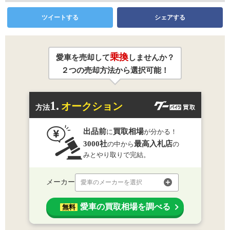
ツイートする
シェアする
乗換
愛車を売却して
しませんか？
２つの売却方法から選択可能！
1.
オークション
方法
出品前
買取相場
に
が分かる！
3000社
最高入札店
の中から
の
みとやり取りで完結。
メーカー
愛車のメーカーを選択
愛車の買取相場を調べる
無料