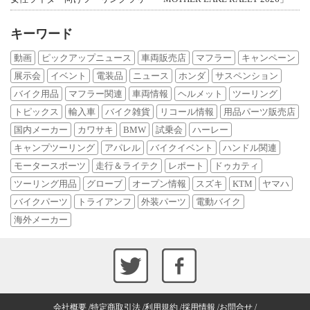
キーワード
動画
ピックアップニュース
車両販売店
マフラー
キャンペーン
展示会
イベント
電装品
ニュース
ホンダ
サスペンション
バイク用品
マフラー関連
車両情報
ヘルメット
ツーリング
トピックス
輸入車
バイク雑貨
リコール情報
用品パーツ販売店
国内メーカー
カワサキ
BMW
試乗会
ハーレー
キャンプツーリング
アパレル
バイクイベント
ハンドル関連
モータースポーツ
走行＆ライテク
レポート
ドゥカティ
ツーリング用品
グローブ
オープン情報
スズキ
KTM
ヤマハ
バイクパーツ
トライアンフ
外装パーツ
電動バイク
海外メーカー
会社概要
特定商取引法
利用規約
採用情報
お問合せ