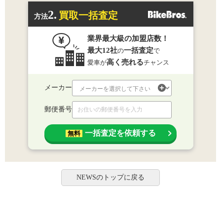
2.
買取一括査定
方法
業界最大級の加盟店数！
最大12社
一括査定
の
で
高く売れる
愛車が
チャンス
メーカー
郵便番号
一括査定を依頼する
無料
NEWSのトップに戻る