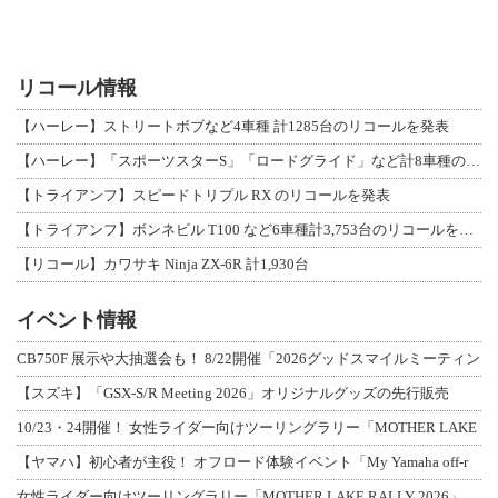
リコール情報
【ハーレー】ストリートボブなど4車種 計1285台のリコールを発表
【ハーレー】「スポーツスターS」「ロードグライド」など計8車種のリコールを発表
【トライアンフ】スピードトリプル RX のリコールを発表
【トライアンフ】ボンネビル T100 など6車種計3,753台のリコールを発表
【リコール】カワサキ Ninja ZX-6R 計1,930台
イベント情報
CB750F 展示や大抽選会も！ 8/22開催「2026グッドスマイルミーティン
【スズキ】「GSX-S/R Meeting 2026」オリジナルグッズの先行販売
10/23・24開催！ 女性ライダー向けツーリングラリー「MOTHER LAKE
【ヤマハ】初心者が主役！ オフロード体験イベント「My Yamaha off-r
女性ライダー向けツーリングラリー「MOTHER LAKE RALLY 2026」