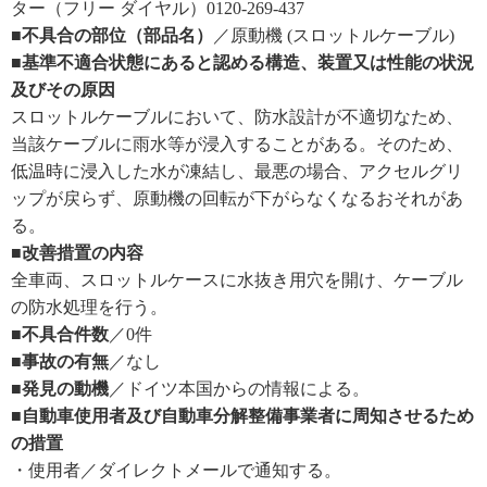
ター（フリー ダイヤル）0120-269-437
■不具合の部位（部品名）
／原動機 (スロットルケーブル)
■基準不適合状態にあると認める構造、装置又は性能の状況
及びその原因
スロットルケーブルにおいて、防水設計が不適切なため、
当該ケーブルに雨水等が浸入することがある。そのため、
低温時に浸入した水が凍結し、最悪の場合、アクセルグリ
ップが戻らず、原動機の回転が下がらなくなるおそれがあ
る。
■改善措置の内容
全車両、スロットルケースに水抜き用穴を開け、ケーブル
の防水処理を行う。
■不具合件数
／0件
■事故の有無
／なし
■発見の動機
／ドイツ本国からの情報による。
■自動車使用者及び自動車分解整備事業者に周知させるため
の措置
・使用者／ダイレクトメールで通知する。