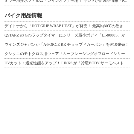
ミラー用撥水フィルム「レインオフ」登場！ キジマが新製品情報「KIJIMA NE
バイク用品情報
デイトナから「HOT GRIP WRAP HEAT」が発売！ 最高約80℃の巻き
QSTARZ の GPSラップタイマーにシリーズ最小ボディ「LT-9000S」が
ウインズジャパンが「A-FORCE RR チョップドカーボン」を9/10発売！
クシタニのモトクロス用ウェア「ムーブレーシングオフロードシリーズ」3アイテムが登
UVカット・遮光性能をアップ！ LINKS が「冷暖BODY サーモベスト」改良