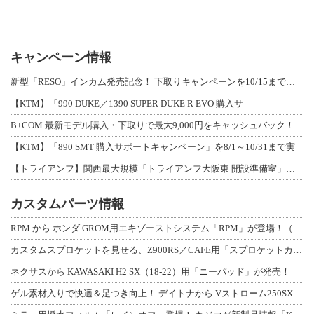
キャンペーン情報
新型「RESO」インカム発売記念！ 下取りキャンペーンを10/15まで延長して開
【KTM】「990 DUKE／1390 SUPER DUKE R EVO 購入サ
B+COM 最新モデル購入・下取りで最大9,000円をキャッシュバック！「B+F
【KTM】「890 SMT 購入サポートキャンペーン」を8/1～10/31まで実
【トライアンフ】関西最大規模「トライアンフ大阪東 開設準備室」がオープン！ 限定
カスタムパーツ情報
RPM から ホンダ GROM用エキゾーストシステム「RPM」が登場！（動画あり
カスタムスプロケットを見せる、Z900RS／CAFE用「スプロケットカバーフルキ
ネクサスから KAWASAKI H2 SX（18-22）用「ニーパッド」が発売！
ゲル素材入りで快適＆足つき向上！ デイトナから Vストローム250SX用「快適ロ