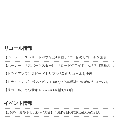
リコール情報
【ハーレー】ストリートボブなど4車種 計1285台のリコールを発表
【ハーレー】「スポーツスターS」「ロードグライド」など計8車種のリコールを発表
【トライアンフ】スピードトリプル RX のリコールを発表
【トライアンフ】ボンネビル T100 など6車種計3,753台のリコールを発表
【リコール】カワサキ Ninja ZX-6R 計1,930台
イベント情報
【BMW】新型 F450GS も登場！「BMW MOTORRAD DAYS JA