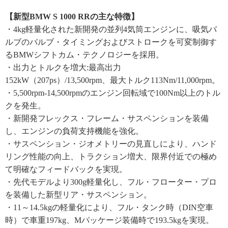
【新型BMW S 1000 RRの主な特徴】
・4kg軽量化された新開発の並列4気筒エンジンに、吸気バ
ルブのバルブ・タイミングおよびストロークを可変制御す
るBMWシフトカム・テクノロジーを採用。
・出力とトルクを増大:最高出力
152kW（207ps）/13,500rpm、最大トルク113Nm/11,000rpm。
・5,500rpm-14,500rpmのエンジン回転域で100Nm以上のトル
クを発生。
・新開発フレックス・フレーム・サスペンションを装備
し、エンジンの負荷支持機能を強化。
・サスペンション・ジオメトリーの見直しにより、ハンド
リング性能の向上、トラクション増大、限界付近での極め
て明確なフィードバックを実現。
・先代モデルより300g軽量化し、フル・フローター・プロ
を装備した新型リア・サスペンション。
・11～14.5kgの軽量化により、フル・タンク時（DIN空車
時）で車重197kg、Mパッケージ装備時で193.5kgを実現。