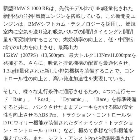
新型BMW S 1000 RRは、先代モデル比で-4kg軽量化された
新開発の並列4気筒エンジンを搭載している。この新開発エ
ンジンは、BMWシフトカム・テクノロジーを採用し、燃焼
室内に空気を送り込む吸気バルブの開閉タイミングと開閉
量を可変制御することで、燃焼効率の向上と、低・中回転
域での出力を向上させ、最高出力
152kW（207PS）/13,500rpm、最大トルク113Nm/11,000rpmを
発揮する。さらに、吸気と排気機構の配置を最適化させ、
1.3kg軽量化された新しい排気機構を装備することで、コン
トロール性の向上と、高い発進加速性を実現している。
そして、様々な走行条件に適応させるため、4つの走行モー
ド「Rain」、「Road」、「Dynamic」、「Race」を標準装備
すると共に、バンクさせたままブレーキをかける際の安全
性を向上させるABS Pro、トラクション・コントロールや
DTCウィリー機能が装備されたダイナミック・トラクショ
ン・コントロール（DTC）など、極めて多様な制御機能を
備えている。また、シフト・アシストProが標準装備されて