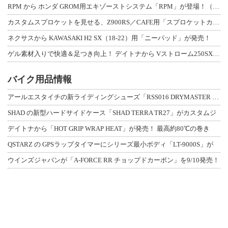
RPM から ホンダ GROM用エキゾーストシステム「RPM」が登場！（動画あり
カスタムスプロケットを見せる、Z900RS／CAFE用「スプロケットカバーフルキ
ネクサスから KAWASAKI H2 SX（18-22）用「ニーパッド」が発売！
ゲル素材入りで快適＆足つき向上！ デイトナから Vストローム250SX用「快適ロ
バイク用品情報
アールエスタイチの新ライディングシューズ「RSS016 DRYMASTER スト
SHAD の新型ハードサイドケース「SHAD TERRA TR27」がカスタムジ
デイトナから「HOT GRIP WRAP HEAT」が発売！ 最高約80℃の巻き
QSTARZ の GPSラップタイマーにシリーズ最小ボディ「LT-9000S」が
ウインズジャパンが「A-FORCE RR チョップドカーボン」を9/10発売！