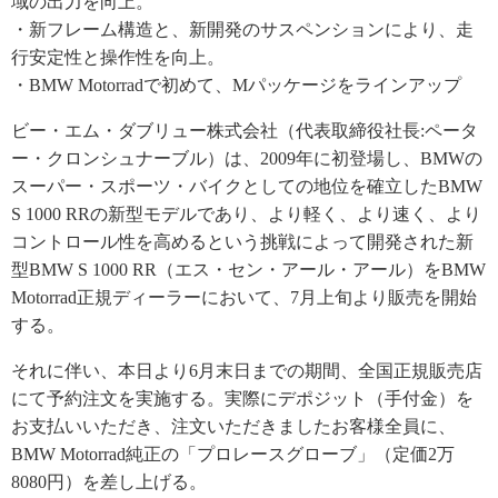
域の出力を向上。
・新フレーム構造と、新開発のサスペンションにより、走
行安定性と操作性を向上。
・BMW Motorradで初めて、Mパッケージをラインアップ
ビー・エム・ダブリュー株式会社（代表取締役社長:ペータ
ー・クロンシュナーブル）は、2009年に初登場し、BMWの
スーパー・スポーツ・バイクとしての地位を確立したBMW
S 1000 RRの新型モデルであり、より軽く、より速く、より
コントロール性を高めるという挑戦によって開発された新
型BMW S 1000 RR（エス・セン・アール・アール）をBMW
Motorrad正規ディーラーにおいて、7月上旬より販売を開始
する。
それに伴い、本日より6月末日までの期間、全国正規販売店
にて予約注文を実施する。実際にデポジット（手付金）を
お支払いいただき、注文いただきましたお客様全員に、
BMW Motorrad純正の「プロレースグローブ」（定価2万
8080円）を差し上げる。