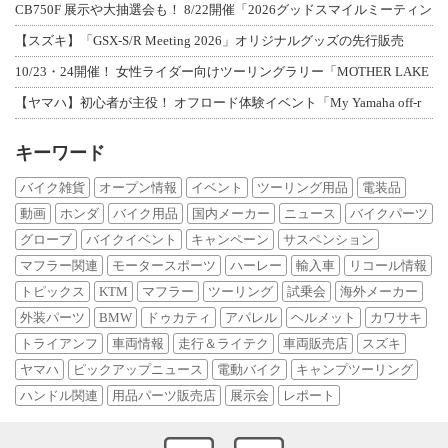
CB750F 展示や大抽選会も！ 8/22開催「2026グッドスマイルミーティン
【スズキ】「GSX-S/R Meeting 2026」オリジナルグッズの先行販売
10/23・24開催！ 女性ライダー向けツーリングラリー「MOTHER LAKE
【ヤマハ】初心者が主役！ オフロード体験イベント「My Yamaha off-r
キーワード
バイク雑貨
オープン情報
イベント
ツーリング用品
電装品
動画
ホンダ
バイク用品
国内メーカー
ニュース
バイクパーツ
グローブ
バイクイベント
キャンペーン
サスペンション
マフラー関連
モータースポーツ
ハーレー
輸入車
リコール情報
トピックス
KTM
マフラー
ツーリング
試乗会
海外メーカー
外装パーツ
BMW
ドゥカティ
アパレル
ヘルメット
カワサキ
トライアンフ
車両情報
走行＆ライテク
車両販売店
スズキ
ヤマハ
ピックアップニュース
電動バイク
キャンプツーリング
ハンドル関連
用品パーツ販売店
展示会
レポート