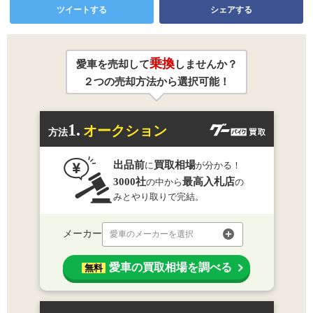
ツイートする
シェアする
乗換
愛車を売却して
しませんか？
２つの売却方法から選択可能！
1.
オークション
方法
出品前
買取相場
に
が分かる！
3000社
最高入札店
の中から
の
みとやり取りで完結。
メーカー
愛車のメーカーを選択
愛車の買取相場を調べる
無料