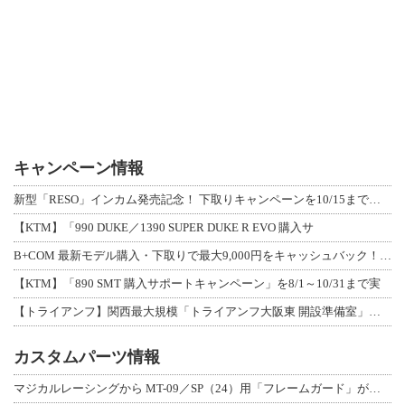
キャンペーン情報
新型「RESO」インカム発売記念！ 下取りキャンペーンを10/15まで延長して開
【KTM】「990 DUKE／1390 SUPER DUKE R EVO 購入サ
B+COM 最新モデル購入・下取りで最大9,000円をキャッシュバック！「B+F
【KTM】「890 SMT 購入サポートキャンペーン」を8/1～10/31まで実
【トライアンフ】関西最大規模「トライアンフ大阪東 開設準備室」がオープン！ 限定
カスタムパーツ情報
マジカルレーシングから MT-09／SP（24）用「フレームガード」が登場！