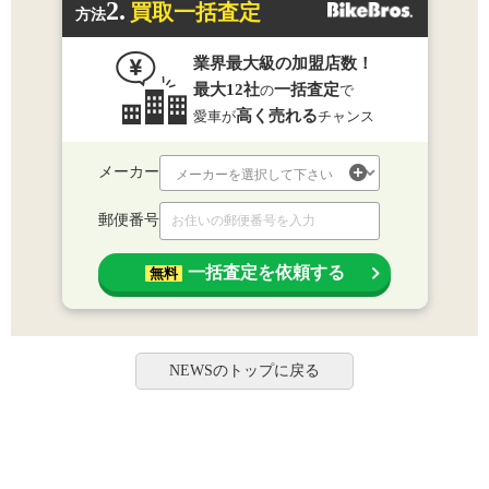
2.
買取一括査定
方法
業界最大級の加盟店数！
最大12社
一括査定
の
で
高く売れる
愛車が
チャンス
メーカー
郵便番号
一括査定を依頼する
無料
NEWSのトップに戻る