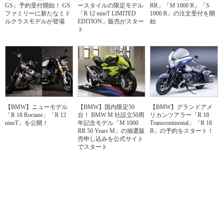
GS」予約受付開始！ GS
ースタイルの限定モデル
RR」「M 1000 R」「S
ファミリーに新たなミド
「R 12 nineT LIMITED
1000 R」の注文受付を開
ルクラスモデルが登場
EDITION」販売がスター
始
ト
【BMW】ニューモデル
【BMW】国内限定50
【BMW】グランドアメ
「R 18 Roctane」「R 12
台！ BMW M 社設立50周
リカンツアラー「R 18
nineT」を公開！
年記念モデル「M 1000
Transcontinental」「R 18
RR 50 Years M」の抽選販
B」の予約をスタート！
売申し込みを公式サイト
でスタート