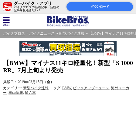
グーバイク・アプリ
ダウンロード
バイクブロスの新着記事・話題の
記事を見逃さない！
バイクブロス
バイクニュース
新型バイク速報
【BMW】マイナス11キロ軽量
【BMW】マイナス11キロ軽量化！新型「S 1000
RR」7月上旬より発売
掲載日：2019年03月15日（金）
カテゴリー:
新型バイク速報
タグ:
BMW
,
ピックアップニュース
,
海外メーカ
ー
,
車両情報
,
輸入車