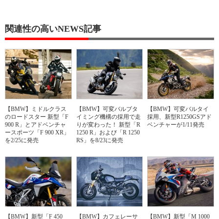
関連性の高いNEWS記事
【BMW】ミドルクラス
【BMW】可変バルブタ
【BMW】可変バルタイ
のロードスター 新型「F
イミング機構の採用で走
採用、新型R1250GSアド
900 R」とアドベンチャ
りが変わった！ 新型「R
ベンチャーが1/11発売
ースポーツ「F 900 XR」
1250 R」および「R 1250
を2/25に発売
RS」を8/23に発売
【BMW】新型「F 450
【BMW】カフェレーサ
【BMW】新型「M 1000