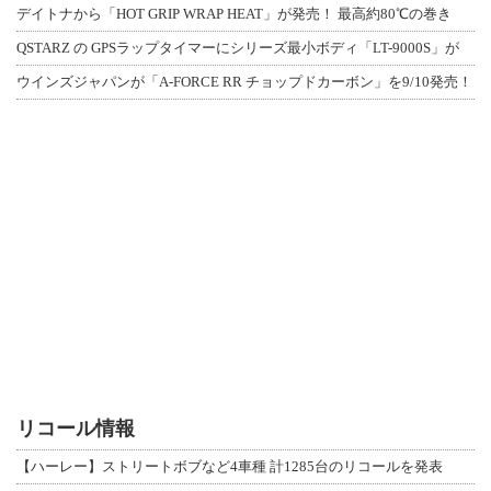
デイトナから「HOT GRIP WRAP HEAT」が発売！ 最高約80℃の巻き
QSTARZ の GPSラップタイマーにシリーズ最小ボディ「LT-9000S」が
ウインズジャパンが「A-FORCE RR チョップドカーボン」を9/10発売！
リコール情報
【ハーレー】ストリートボブなど4車種 計1285台のリコールを発表