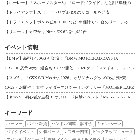
【ハーレー】「スポーツスターS」「ロードグライド」など計8車種のリコールを発表
【トライアンフ】スピードトリプル RX のリコールを発表
【トライアンフ】ボンネビル T100 など6車種計3,753台のリコールを発表
【リコール】カワサキ Ninja ZX-6R 計1,930台
イベント情報
【BMW】新型 F450GS も登場！「BMW MOTORRAD DAYS JA
CB750F 展示や大抽選会も！ 8/22開催「2026グッドスマイルミーティン
【スズキ】「GSX-S/R Meeting 2026」オリジナルグッズの先行販売
10/23・24開催！ 女性ライダー向けツーリングラリー「MOTHER LAKE
【ヤマハ】初心者が主役！ オフロード体験イベント「My Yamaha off-r
キーワード
ハーレー
バイク雑貨
ハンドル関連
試乗会
キャンペーン
バイクイベント
外装パーツ
マフラー関連
ピックアップニュース
アパレル
グローブ
電動バイク
走行＆ライテク
ツーリング