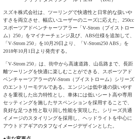
スズキ株式会社は、ツーリングで快適性と日常的な扱いや
すさを両立させ、幅広いユーザーのニーズに応えた、250cc
スポーツアドベンチャーツアラー「V‐Strom（ブイストロー
ム）250」をマイナーチェンジ及び、ABS仕様を追加して、
「V‐Strom 250」を10月29日より、「V‐Strom250 ABS」を
2018年10月1日より発売する。
「V‐Strom 250」は、街中から高速道路、山岳路まで、長距
離ツーリングを快適に楽しむことができる、スポーツアド
ベンチャーツアラーのV‐Strom（ブイストローム）シリーズ
のエントリーモデルである。エンジンは低中速の扱いやす
さを重視した出力特性とし、車体には低いシート高や専用
セッティングを施したサスペンションを採用することで、
良好な足つき性と取り回し性能を実現した。シリーズ共通
イメージのスタイリングを採用し、ヘッドライトを中心に
アウトドアギアのタフなイメージデザインとした。
●主な変更点