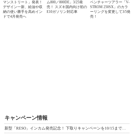
マンストリート」発表！
ム800／800DE」3/25発
ベンチャーツアラー「V-
デザイン一新、給油や収
売！ スズキ国内向け初の
STROM 250SX」のカラ
納の使い勝手を高めイン
E10ガソリン対応車
ーリングを変更して3/5発
ドで4月発売へ
売！
キャンペーン情報
新型「RESO」インカム発売記念！ 下取りキャンペーンを10/15まで延長して開