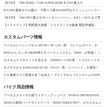
【KTM】「990 DUKE／1390 SUPER DUKE R EVO 購入サ
B+COM 最新モデル購入・下取りで最大9,000円をキャッシュバック！「B+F
【KTM】「890 SMT 購入サポートキャンペーン」を8/1～10/31まで実
【トライアンフ】関西最大規模「トライアンフ大阪東 開設準備室」がオープン！ 限定
カスタムパーツ情報
マジカルレーシングから MT-09／SP（24）用「フレームガード」が登場！
RPM から ホンダ GROM用エキゾーストシステム「RPM」が登場！（動画あり
カスタムスプロケットを見せる、Z900RS／CAFE用「スプロケットカバーフルキ
ネクサスから KAWASAKI H2 SX（18-22）用「ニーパッド」が発売！
ゲル素材入りで快適＆足つき向上！ デイトナから Vストローム250SX用「快適ロ
バイク用品情報
アールエスタイチの新ライディングシューズ「RSS016 DRYMASTER スト
SHAD の新型ハードサイドケース「SHAD TERRA TR27」がカスタムジ