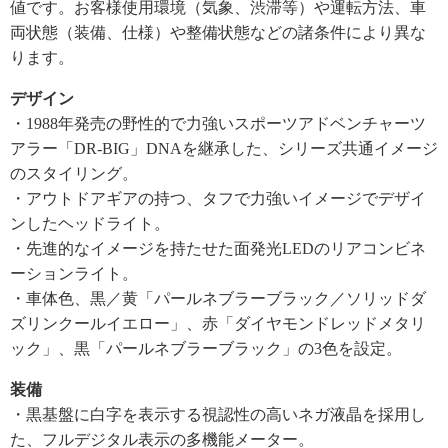
値です。お客様使用環境（気象、渋滞等）や運転方法、車
両状態（装備、仕様）や整備状態などの諸条件により異な
ります。
デザイン
・1988年発売の野性的で力強いスポーツアドベンチャーツ
アラー「DR‐BIG」DNAを継承した、シリーズ共通イメージ
のスタイリング。
・アウトドアギアの持つ、タフで力強いイメージでデザイ
ンしたヘッドライト。
・先進的なイメージを持たせた面発光LEDのリアコンビネ
ーションライト。
・車体色、黒／黄「パールネブラーブラック／ソリッドダ
ズリンクールイエロー」、赤「ダイヤモンドレッドメタリ
ック」、黒「パールネブラーブラック」の3色を設定。
装備
・黒基盤に白字を表示する視認性の高いネガ液晶を採用し
た、フルデジタル表示の多機能メーター。