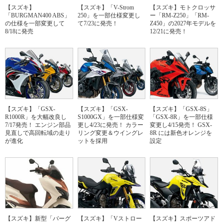
【スズキ】
【スズキ】「V-Strom
【スズキ】モトクロッサ
「BURGMAN400 ABS」
250」を一部仕様変更し
ー「RM-Z250」「RM-
の仕様を一部変更して
て7/23に発売！
Z450」の2027年モデルを
8/18に発売
12/21に発売！
【スズキ】「GSX-
【スズキ】「GSX-
【スズキ】「GSX-8S」
R1000R」を大幅改良し
S1000GX」を一部仕様変
「GSX-8R」を一部仕様
7/17発売！ エンジン部品
更し4/23に発売！ カラー
変更し4/15発売！ GSX-
見直しで高回転域の走り
リング変更＆ウイングレ
8R には新色オレンジを
が進化
ットを採用
設定
【スズキ】新型「バーグ
【スズキ】「Vストロー
【スズキ】スポーツアド