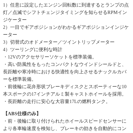
1）任意に設定したエンジン回転数に到達するとランプの点
灯／点滅でシフトチェンジタイミングを知らせるRPMイン
ジケーター
2）一目でギアポジションがわかるギアポジションインジケ
ーター
3）切替式のオドメーター／ツイントリップメーター
4）ツーリングに便利な時計
・12Vのアクセサリーソケットを標準装備。
・高い防風性をもったコンパクトなウインドシールドと、
長距離や寒冷時における快適性を向上させるナックルカバ
ーを標準装備。
・前後輪に花弁形状ブレーキディスクとスポーティーな10
本スポークの17インチアルミ製キャストホイールを採用。
・長距離の走行に安心な大容量17Lの燃料タンク。
【ABS仕様のみ】
・前・後輪に取り付けられたホイールスピードセンサーに
より各車輪速度を検知し、ブレーキの効きを自動的にコン