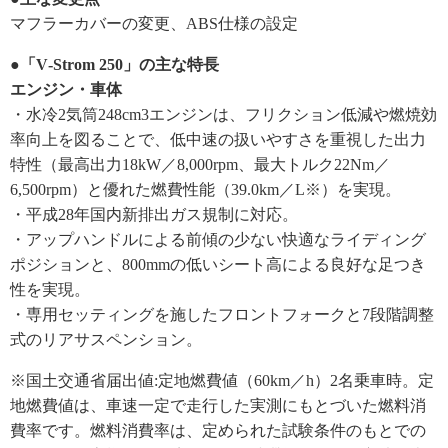
マフラーカバーの変更、ABS仕様の設定
●「V‐Strom 250」の主な特長
エンジン・車体
・水冷2気筒248cm3エンジンは、フリクション低減や燃焼効
率向上を図ることで、低中速の扱いやすさを重視した出力
特性（最高出力18kW／8,000rpm、最大トルク22Nm／
6,500rpm）と優れた燃費性能（39.0km／L※）を実現。
・平成28年国内新排出ガス規制に対応。
・アップハンドルによる前傾の少ない快適なライディング
ポジションと、800mmの低いシート高による良好な足つき
性を実現。
・専用セッティングを施したフロントフォークと7段階調整
式のリアサスペンション。
※国土交通省届出値:定地燃費値（60km／h）2名乗車時。定
地燃費値は、車速一定で走行した実測にもとづいた燃料消
費率です。燃料消費率は、定められた試験条件のもとでの