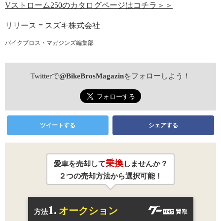
Vストローム250のカタログページはコチラ＞＞
リリース = スズキ株式会社
バイクブロス・マガジンズ編集部
Twitterで
@BikeBrosMagazin
をフォローしよう！
ツイートする
シェアする
乗換
愛車を売却して
しませんか？
２つの売却方法から選択可能！
1.
オークション
方法