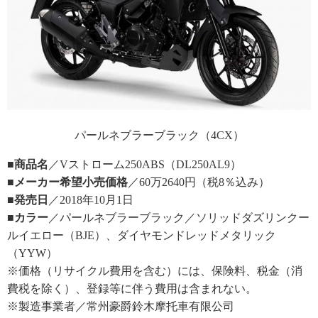
パールネブラーブラック（4CX）
■商品名
／Vストローム250ABS（DL250AL9）
■メーカー希望小売価格
／60万2640円（税8％込み）
■発売日
／2018年10月1日
■カラー
／パールネブラーブラック／ソリッドダズリンクー
ルイエロー（BJE）、ダイヤモンドレッドメタリック
（YYW）
※価格（リサイクル費用を含む）には、保険料、税金（消
費税を除く）、登録等に伴う費用は含まれない。
※製造事業者／常州豪爵鈴木摩托車有限公司