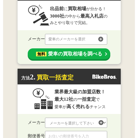
出品前
買取相場
に
が分かる！
3000社
最高入札店
の中から
の
みとやり取りで完結。
メーカー
愛車のメーカーを選択
愛車の買取相場を調べる
無料
2.
買取一括査定
方法
業界最大級の加盟店数！
最大12社
一括査定
の
で
高く売れる
愛車が
チャンス
メーカー
郵便番号