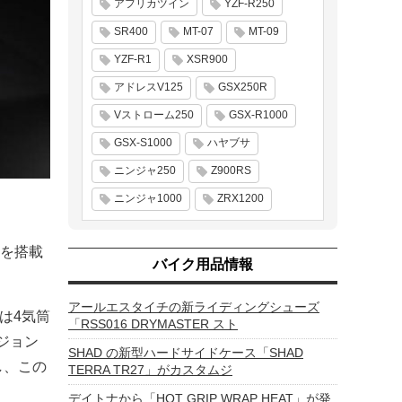
アフリカツイン
YZF-R250
SR400
MT-07
MT-09
YZF-R1
XSR900
アドレスV125
GSX250R
Vストローム250
GSX-R1000
GSX-S1000
ハヤブサ
ニンジャ250
Z900RS
ニンジャ1000
ZRX1200
ンを搭載
バイク用品情報
アールエスタイチの新ライディングシューズ
は4気筒
「RSS016 DRYMASTER スト
ジョン
SHAD の新型ハードサイドケース「SHAD
し、この
TERRA TR27」がカスタムジ
デイトナから「HOT GRIP WRAP HEAT」が発