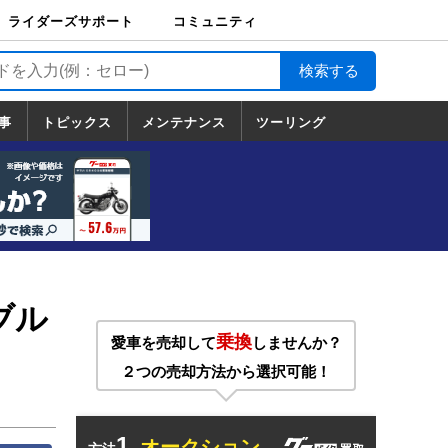
ライダーズサポート
コミュニティ
ライダーズサポート
バイク輸送
バイクガレージライ
バイク車両保険
ロードサービス
バイク試乗
コミュニティ
日記
ツーリング
カスタム
TOP
フ
TOP
事
トピックス
メンテナンス
ツーリング
トピックス
ホンダ
ヤマハ
スズキ
カワサキ
ハーレーダ
BMW
ドゥカティ
トライアン
メンテナンス
基本整備
部位別メンテ
工具の使い方
ツール100選
メンテのうん
一覧
ビッドソン
フ
一覧
ちく
ブル
乗換
愛車を売却して
しませんか？
２つの売却方法から選択可能！
1.
オークション