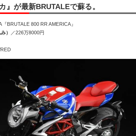
』が最新BRUTALEで蘇る。
A『BRUTALE 800 RR AMERICA』
込み）
／226万8000円
/RED