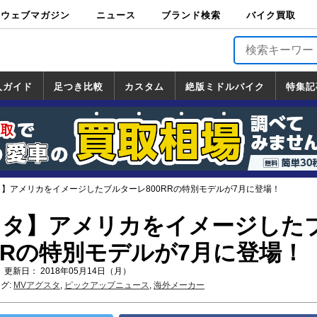
ウェブマガジン
ニュース
ブランド検索
バイク買取
バイクブロス・
原付＆ミニバイ
スポーツ＆ネイ
アメリカン＆ツ
ビッグスクータ
オフロード
バージンハーレ
バージンBMW
バージンドゥカ
バージントライ
ニュース
車両情報
イベント
キャンペ
トピック
バイク用
バイクパ
書籍・
サポート
お知らせ
ブランドを検
ブランドボイ
バイク買取
マガジンズ
ク
キッド
アラー
ー
ー
ティ
アンフ
TOP
ーン
ス
品
ーツ
DVD
索
ス
入ガイド
足つき比較
カスタム
絶版ミドルバイク
特集記
入ガイド
ンダ
マハ
ズキ
ワサキ
カスタム
ホンダ
ヤマハ
スズキ
カワサキ
道の駅調査隊
ツーリング情報局
日本の道50選
国道めぐり
林道ツーリング
絶版ミドルバイク
ホンダ
ヤマハ
スズキ
カワサキ
覧
一覧
一覧
タ】アメリカをイメージしたブルターレ800RRの特別モデルが7月に登場！
スタ】アメリカをイメージした
RRの特別モデルが7月に登場！
 更新日： 2018年05月14日（月）
グ:
MVアグスタ
,
ピックアップニュース
,
海外メーカー