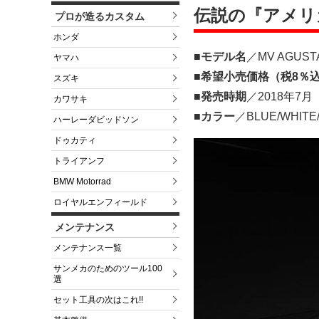
伝説の『アメリカ
プロが造るカスタム
ホンダ
■モデル名
／MV AGUST
ヤマハ
■希望小売価格（税8％
スズキ
■発売時期
／2018年7月
カワサキ
■カラー
／BLUE/WHITE
ハーレーダビッドソン
ドゥカティ
トライアンフ
BMW Motorrad
ロイヤルエンフィールド
メンテナンス
メンテナンス一覧
サンメカのためのツール100
選
セット工具の次はこれ!!