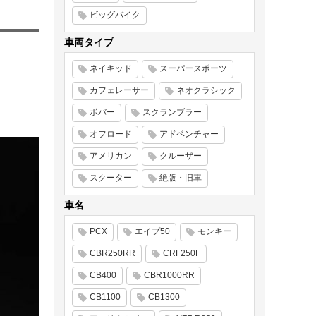
ビッグバイク
車両タイプ
ネイキッド
スーパースポーツ
カフェレーサー
ネオクラシック
ボバー
スクランブラー
オフロード
アドベンチャー
アメリカン
クルーザー
スクーター
絶版・旧車
車名
PCX
エイプ50
モンキー
CBR250RR
CRF250F
CB400
CBR1000RR
CB1100
CB1300