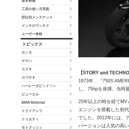
基本整備
工具の使い方実践
部位別メンテナンス
メンテのウンチク
ユーザー車検
トピックス
ホンダ
ヤマハ
スズキ
【STORY and TECHN
カワサキ
1973年、『750S A
ハーレーダビッドソン
し、75hpを発揮。当
ビューエル
25年以上の時を経てMV
BMW Motorrad
エンジンを搭載した初代
トライアンフ
でした。2012年には
ドゥカティ
バージョンは人気の高い4
モトグッツィ