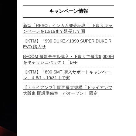
キャンペーン情報
新型「RESO」インカム発売記念！ 下取りキャ
ンペーンを10/15まで延長して開
【KTM】「990 DUKE／1390 SUPER DUKE R
EVO 購入サ
B+COM 最新モデル購入・下取りで最大9,000円
をキャッシュバック！「B+F
【KTM】「890 SMT 購入サポートキャンペー
ン」を8/1～10/31まで実
【トライアンフ】関西最大規模「トライアンフ
大阪東 開設準備室」がオープン！ 限定