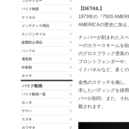
プロテクター
【DETAIL】
バイク雑貨
1973年の『750S A
ケミカル
AMERICAの歴史に加
メンテナンス用品
エンジンオイル
ナンバーが刻まれたスペ
盗難防止用品
ーのカラースキームを始め
ハンドル
のグロスブラック塗装の
電装類
フロントフェンダーや、
外装類
イドパネルなど、多くの
タイヤ
金色のステッチを施し、
バイク動画
求したパディングを採用
バイク動画一覧
バーが刻印。また、それ
ホンダ
載されます。
ヤマハ
スズキ
カワサキ