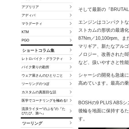
アプリリア
そして最新の『BRUTAL
アディバ
エンジンはコンパクトな
マラグーティ
ストカムの形状の最適化、
KTM
87Nm／10,100r
PGO
マリギア、新たなアルゴ
ショートコラム集
ノロジー、改善された8
レトロバイク・グラフティ
など、扱いやすさと性能
バイク乗りの勘所
シャーシの開発も急速に
ウェア屋さんのひとりごと
高めています。最高の乗
ツーリングのつぼ
カスタムの真面目な話
医学でコーナリングを極める!
BOSHの9 PLUS ABSシ
流浪ライター“のぶを”の『た
後輪を地面に保持するた
びたび、旅へ』
す。
ツーリング