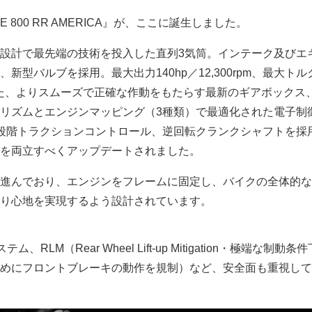
E 800 RR AMERICA』が、ここに誕生しました。
設計で最先端の技術を投入した直列3気筒。インテーク及びエ
新型バルブを採用。最大出力140hp／12,300rpm、最大トル
pm。また、よりスムーズで正確な作動をもたらす最新のギアボックス
リズムとエンジンマッピング（3種類）で最適化された電子制
段階トラクションコントロール、逆回転クランクシャフトを採
を両立すべくアップデートされました。
進んでおり、エンジンをフレームに固定し、バイクの全体的な
り心地を実現するよう設計されています。
ステム、RLM（Rear Wheel Lift-up Mitigation・極端な制動
めにフロントブレーキの動作を規制）など、安全面も重視して