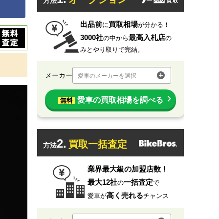
方法
出品前
買取相場
に
が分かる！
3000社
最高入札店
の中から
の
みとやり取りで完結。
メーカー
愛車のメーカーを選択
愛車の買取相場を調べる
無料
2.
買取一括査定
方法
業界最大級の加盟店数！
最大12社
一括査定
の
で
高く売れる
愛車が
チャンス