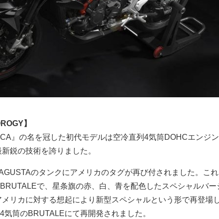
OROGY】
MERICA』の名を冠した初代モデルは空冷直列4気筒DOHCエンジ
時最新鋭の技術を誇りました。
 AGUSTAのタンクにアメリカのタグが再び付されました。これ
BRUTALEで、星条旗の赤、白、青を配色したスペシャルバー
、アメリカに対する想起により新型スペシャルという形で再登場
気筒のBRUTALEにて再開発されました。