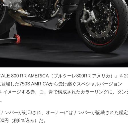
LE 800 RR AMERICA（ブルターレ800RR アメリカ）』を20
に登場した750S AMRICAから受け継ぐスペシャルバージョン
条旗をイメージする赤、白、青で構成されたカラーリングに、タン
。
ナンバーが刻印され、オーナーにはナンバーが記載された鑑定
000円（税8％込み）だ。