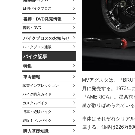
日刊バイクブロス
書籍・DVD発売情報
書籍・DVD
バイクブロスのお知らせ
バイクブロス通販
バイク記事
特集
車両情報
MVアグスタは、『BRUTA
試乗インプレッション
月に発売する。1973年
バイク購入ガイド
『AMERICA』。星
カスタムバイク
星が散りばめられている
旧車・絶版バイク
車体はそれぞれシリアル
絶版ミドルバイク
属する。価格は226万8
購入基礎知識