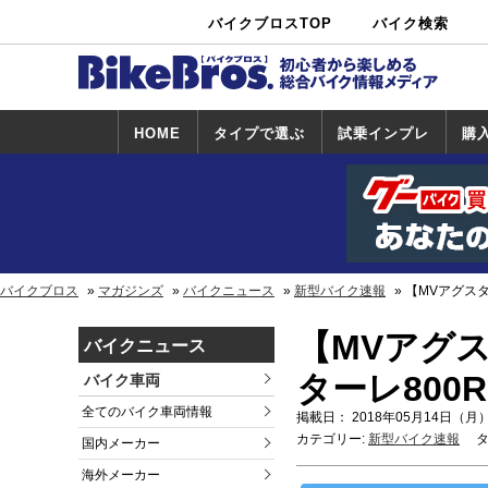
バイクブロスTOP
バイク検索
中古バイ
カタログ検
ショップ検
ク・新車検
索
索
索
HOME
タイプで選ぶ
試乗インプレ
購
スポーツ＆ネ
原付＆ミニバ
アメリカン＆
ビッグスクー
オフロード
試乗インプレ
ホンダ
ヤマハ
スズキ
カワサキ
ハーレー
BMW
トライアンフ
ドゥカティ
購
ホ
ヤ
ス
カ
イキッド
イク
クルーザー
ター
一覧
一
バイクブロス
マガジンズ
バイクニュース
新型バイク速報
【MVアグス
【MVアグ
バイクニュース
ターレ800
バイク車両
全てのバイク車両情報
掲載日： 2018年05月14日（月）
カテゴリー:
新型バイク速報
タ
国内メーカー
海外メーカー