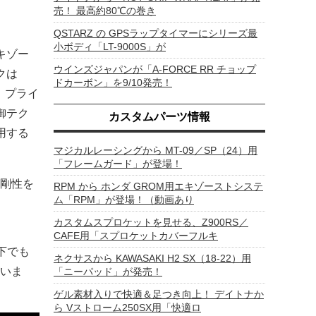
売！ 最高約80℃の巻き
QSTARZ の GPSラップタイマーにシリーズ最
小ボディ「LT-9000S」が
キゾー
ウインズジャパンが「A-FORCE RR チョップ
クは
ドカーボン」を9/10発売！
、プライ
御テク
カスタムパーツ情報
用する
マジカルレーシングから MT-09／SP（24）用
「フレームガード」が登場！
剛性を
RPM から ホンダ GROM用エキゾーストシステ
ム「RPM」が登場！（動画あり
カスタムスプロケットを見せる、Z900RS／
CAFE用「スプロケットカバーフルキ
条件下でも
ネクサスから KAWASAKI H2 SX（18-22）用
いま
「ニーパッド」が発売！
ゲル素材入りで快適＆足つき向上！ デイトナか
ら Vストローム250SX用「快適ロ