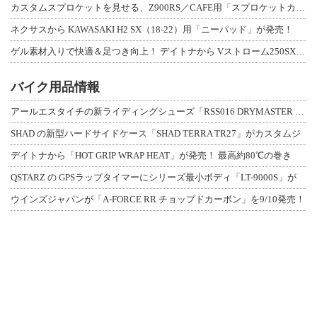
カスタムスプロケットを見せる、Z900RS／CAFE用「スプロケットカバーフルキ
ネクサスから KAWASAKI H2 SX（18-22）用「ニーパッド」が発売！
ゲル素材入りで快適＆足つき向上！ デイトナから Vストローム250SX用「快適ロ
バイク用品情報
アールエスタイチの新ライディングシューズ「RSS016 DRYMASTER スト
SHAD の新型ハードサイドケース「SHAD TERRA TR27」がカスタムジ
デイトナから「HOT GRIP WRAP HEAT」が発売！ 最高約80℃の巻き
QSTARZ の GPSラップタイマーにシリーズ最小ボディ「LT-9000S」が
ウインズジャパンが「A-FORCE RR チョップドカーボン」を9/10発売！