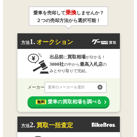
乗換
愛車を売却して
しませんか？
２つの売却方法から選択可能！
1.
オークション
方法
出品前
買取相場
に
が分かる！
3000社
最高入札店
の中から
の
みとやり取りで完結。
メーカー
愛車のメーカーを選択
愛車の買取相場を調べる
無料
2.
買取一括査定
方法