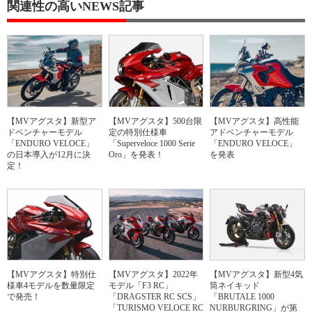
関連性の高いNEWS記事
【MVアグスタ】新型ア
【MVアグスタ】500台限
【MVアグスタ】高性能
ドベンチャーモデル
定の特別仕様車
アドベンチャーモデル
「ENDURO VELOCE」
「Superveloce 1000 Serie
「ENDURO VELOCE」
の日本導入が12月に決
Oro」を発表！
を発表
定！
【MVアグスタ】特別仕
【MVアグスタ】2022年
【MVアグスタ】新型4気
様車4モデルを数量限定
モデル「F3 RC」
筒ネイキッド
で発売！
「DRAGSTER RC SCS」
「BRUTALE 1000
「TURISMO VELOCE RC
NURBURGRING」が第