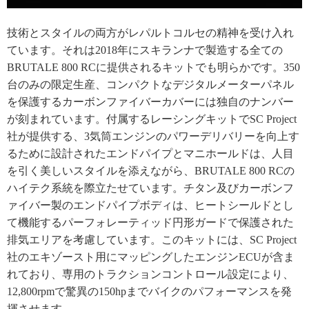
技術とスタイルの両方がレパルトコルセの精神を受け入れ
ています。それは2018年にスキランナで製造する全ての
BRUTALE 800 RCに提供されるキットでも明らかです。350
台のみの限定生産、コンパクトなデジタルメーターパネル
を保護するカーボンファイバーカバーには独自のナンバー
が刻まれています。付属するレーシングキットでSC Project
社が提供する、3気筒エンジンのパワーデリバリーを向上す
るために設計されたエンドパイプとマニホールドは、人目
を引く美しいスタイルを添えながら、BRUTALE 800 RCの
ハイテク系統を際立たせています。チタン及びカーボンフ
ァイバー製のエンドパイプボディは、ヒートシールドとし
て機能するパーフォレーティッド円形ガードで保護された
排気エリアを考慮しています。このキットには、SC Project
社のエキゾースト用にマッピングしたエンジンECUが含ま
れており、専用のトラクションコントロール設定により、
12,800rpmで驚異の150hpまでバイクのパフォーマンスを発
揮させます。