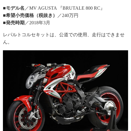
■モデル名
／MV AGUSTA 『BRUTALE 800 RC』
■希望小売価格（税抜き）
／240万円
■発売時期
／2018年3月
レパルトコルセキットは、公道での使用、走行はできませ
ん。