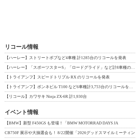
リコール情報
【ハーレー】ストリートボブなど4車種 計1285台のリコールを発表
【ハーレー】「スポーツスターS」「ロードグライド」など計8車種のリコールを発表
【トライアンフ】スピードトリプル RX のリコールを発表
【トライアンフ】ボンネビル T100 など6車種計3,753台のリコールを発表
【リコール】カワサキ Ninja ZX-6R 計1,930台
イベント情報
【BMW】新型 F450GS も登場！「BMW MOTORRAD DAYS JA
CB750F 展示や大抽選会も！ 8/22開催「2026グッドスマイルミーティン