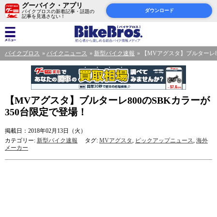
グーバイク・アプリ
ダウンロード
バイクブロスの新着記事・話題の
記事を見逃さない！
バイクブロス
バイクニュース
新型バイク速報
【MVアグスタ】ブルターレ8
【MVアグスタ】ブルターレ800のSBKカラーが
350台限定で登場！
掲載日：2018年02月13日（火）
カテゴリー:
新型バイク速報
タグ:
MVアグスタ
,
ピックアップニュース
,
海外
メーカー