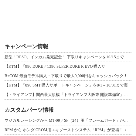
キャンペーン情報
新型「RESO」インカム発売記念！ 下取りキャンペーンを10/15まで延長して開
【KTM】「990 DUKE／1390 SUPER DUKE R EVO 購入サ
B+COM 最新モデル購入・下取りで最大9,000円をキャッシュバック！「B+F
【KTM】「890 SMT 購入サポートキャンペーン」を8/1～10/31まで実
【トライアンフ】関西最大規模「トライアンフ大阪東 開設準備室」がオープン！ 限定
カスタムパーツ情報
マジカルレーシングから MT-09／SP（24）用「フレームガード」が登場！
RPM から ホンダ GROM用エキゾーストシステム「RPM」が登場！（動画あり