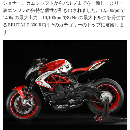
ショナー、カムシャフトからバルブまでを一新し、より一
層エンジンの独特な個性が引き出されました。12,300rpmで
140hpの最大出力、10,100rpmで87Nmの最大トルクを発生す
るBRUTALE 800 RCはそのカテゴリーのトップに君臨しま
す。