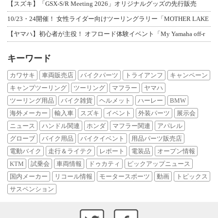
【スズキ】「GSX-S/R Meeting 2026」オリジナルグッズの先行販売
10/23・24開催！ 女性ライダー向けツーリングラリー「MOTHER LAKE
【ヤマハ】初心者が主役！ オフロード体験イベント「My Yamaha off-r
キーワード
カワサキ
車両販売店
バイクパーツ
トライアンフ
キャンペーン
キャンプツーリング
ツーリング
マフラー
ヤマハ
ツーリング用品
バイク雑貨
ヘルメット
ハーレー
BMW
海外メーカー
輸入車
スズキ
イベント
外装パーツ
展示会
ニュース
ハンドル関連
ホンダ
マフラー関連
アパレル
グローブ
バイク用品
バイクイベント
用品パーツ販売店
電動バイク
走行＆ライテク
レポート
電装品
オープン情報
KTM
試乗会
車両情報
ドゥカティ
ピックアップニュース
国内メーカー
リコール情報
モータースポーツ
動画
トピックス
サスペンション