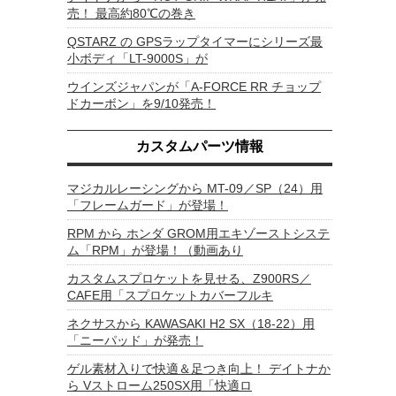
売！ 最高約80℃の巻き
QSTARZ の GPSラップタイマーにシリーズ最
小ボディ「LT-9000S」が
ウインズジャパンが「A-FORCE RR チョップ
ドカーボン」を9/10発売！
カスタムパーツ情報
マジカルレーシングから MT-09／SP（24）用
「フレームガード」が登場！
RPM から ホンダ GROM用エキゾーストシステ
ム「RPM」が登場！（動画あり
カスタムスプロケットを見せる、Z900RS／
CAFE用「スプロケットカバーフルキ
ネクサスから KAWASAKI H2 SX（18-22）用
「ニーパッド」が発売！
ゲル素材入りで快適＆足つき向上！ デイトナか
ら Vストローム250SX用「快適ロ