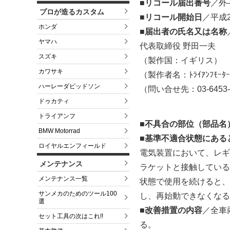
■リコール届出番号
／外–
プロが造るカスタム
■リコール開始日
／平成2
ホンダ
■届出者の氏名又は名称
ヤマハ
代表取締役 野田一夫
スズキ
（製作国：イギリス）
カワサキ
（製作者名：ﾄﾗｲｱﾝﾌﾓｰﾀｰ
ハーレーダビッドソン
（問い合せ先：03-6453-
ドゥカティ
トライアンフ
■不具合の部位（部品名
BMW Motorrad
■基準不適合状態にある
ロイヤルエンフィールド
電気装置において、レギ
メンテナンス
ラケットと接触している
メンテナンス一覧
状態で使用を続けると、
サンメカのためのツール100
し、再始動できなくなる
選
■改善措置の内容
／全車
セット工具の次はこれ!!
る。