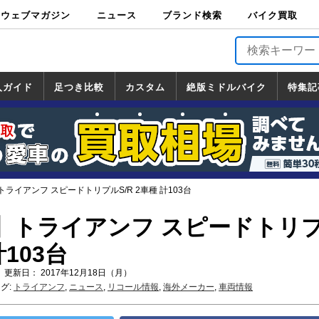
ウェブマガジン
ニュース
ブランド検索
バイク買取
バイクブロス・
原付＆ミニバイ
スポーツ＆ネイ
アメリカン＆ツ
ビッグスクータ
オフロード
バージンハーレ
バージンBMW
バージンドゥカ
バージントライ
ニュース
車両情報
イベント
キャンペ
トピック
バイク用
バイクパ
書籍・
サポート
お知らせ
ブランドを検
ブランドボイ
バイク買取
マガジンズ
ク
キッド
アラー
ー
ー
ティ
アンフ
TOP
ーン
ス
品
ーツ
DVD
索
ス
入ガイド
足つき比較
カスタム
絶版ミドルバイク
特集記
入ガイド
ンダ
マハ
ズキ
ワサキ
カスタム
ホンダ
ヤマハ
スズキ
カワサキ
道の駅調査隊
ツーリング情報局
日本の道50選
国道めぐり
林道ツーリング
絶版ミドルバイク
ホンダ
ヤマハ
スズキ
カワサキ
覧
一覧
一覧
ライアンフ スピードトリプルS/R 2車種 計103台
】トライアンフ スピードトリ
計103台
 更新日： 2017年12月18日（月）
グ:
トライアンフ
,
ニュース
,
リコール情報
,
海外メーカー
,
車両情報