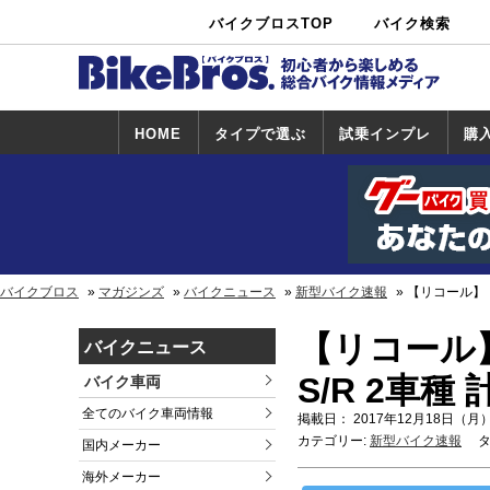
バイクブロスTOP
バイク検索
中古バイ
カタログ検
ショップ検
ク・新車検
索
索
索
HOME
タイプで選ぶ
試乗インプレ
購
スポーツ＆ネ
原付＆ミニバ
アメリカン＆
ビッグスクー
オフロード
試乗インプレ
ホンダ
ヤマハ
スズキ
カワサキ
ハーレー
BMW
トライアンフ
ドゥカティ
購
ホ
ヤ
ス
カ
イキッド
イク
クルーザー
ター
一覧
一
バイクブロス
マガジンズ
バイクニュース
新型バイク速報
【リコール】ト
【リコール
バイクニュース
S/R 2車種 
バイク車両
全てのバイク車両情報
掲載日： 2017年12月18日（月）
カテゴリー:
新型バイク速報
タ
国内メーカー
海外メーカー