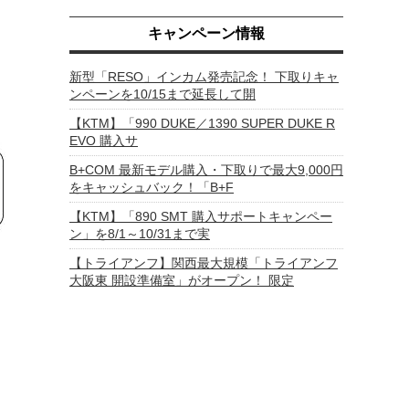
キャンペーン情報
新型「RESO」インカム発売記念！ 下取りキャ
ンペーンを10/15まで延長して開
【KTM】「990 DUKE／1390 SUPER DUKE R
EVO 購入サ
B+COM 最新モデル購入・下取りで最大9,000円
をキャッシュバック！「B+F
【KTM】「890 SMT 購入サポートキャンペー
ン」を8/1～10/31まで実
【トライアンフ】関西最大規模「トライアンフ
大阪東 開設準備室」がオープン！ 限定