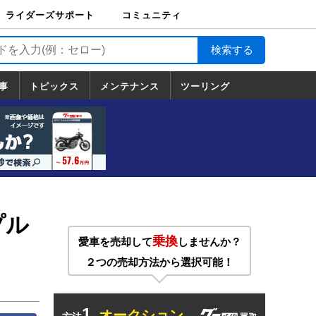
ライダーズサポート
コミュニティ
ライダーズサポート
バイク輸送
バイクガレージライ
バイク車両保険
ロードサービス
バイク試乗
コミュニティ
日記
ツーリング
カスタム
TOP
フ
TOP
事
トピックス
メンテナンス
ツーリング
トピックス
ホンダ
ヤマハ
スズキ
カワサキ
ハーレーダ
BMW
ドゥカティ
トライアン
メンテナンス
基本整備
部位別メンテ
工具の使い方
ツール100選
メンテのうん
一覧
ビッドソン
フ
一覧
ちく
プル
乗換
愛車を売却して
しませんか？
２つの売却方法から選択可能！
1.
オークション