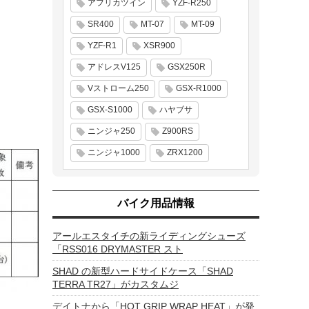
アフリカツイン
YZF-R250
SR400
MT-07
MT-09
YZF-R1
XSR900
アドレスV125
GSX250R
Vストローム250
GSX-R1000
GSX-S1000
ハヤブサ
ニンジャ250
Z900RS
ニンジャ1000
ZRX1200
バイク用品情報
アールエスタイチの新ライディングシューズ
「RSS016 DRYMASTER スト
SHAD の新型ハードサイドケース「SHAD
TERRA TR27」がカスタムジ
デイトナから「HOT GRIP WRAP HEAT」が発