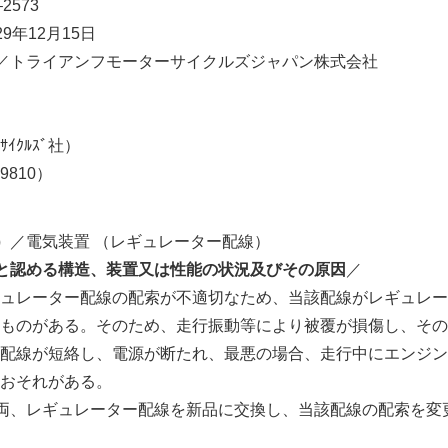
2573
9年12月15日
／トライアンフモーターサイクルズジャパン株式会社
ｻｲｸﾙｽﾞ社）
9810）
）
／電気装置 （レギュレーター配線）
と認める構造、装置又は性能の状況及びその原因
／
ュレーター配線の配索が不適切なため、当該配線がレギュレー
ものがある。そのため、走行振動等により被覆が損傷し、その
配線が短絡し、電源が断たれ、最悪の場合、走行中にエンジン
おそれがある。
両、レギュレーター配線を新品に交換し、当該配線の配索を変