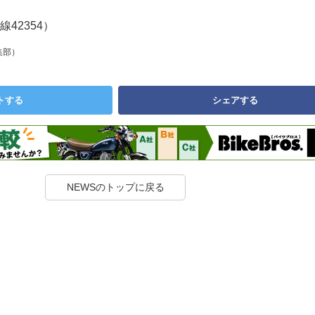
内線42354）
集部）
トする
シェアする
NEWSのトップに戻る