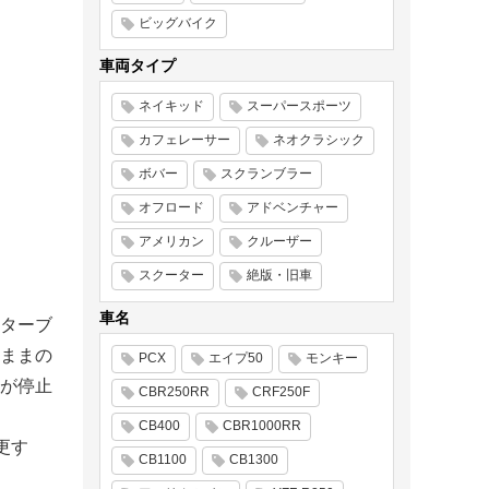
ビッグバイク
車両タイプ
ネイキッド
スーパースポーツ
カフェレーサー
ネオクラシック
ボバー
スクランブラー
オフロード
アドベンチャー
アメリカン
クルーザー
スクーター
絶版・旧車
車名
ターブ
ままの
PCX
エイプ50
モンキー
が停止
CBR250RR
CRF250F
CB400
CBR1000RR
更す
CB1100
CB1300