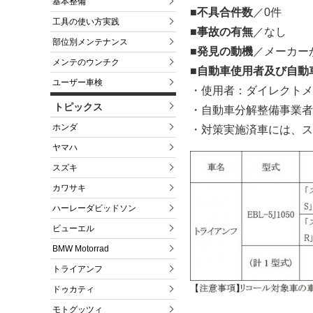
基本整備
■不具合件数
／0件
工具の使い方実践
■事故の有無
／なし
部位別メンテナンス
■発見の動機
／メーカー
メンテのウンチク
■自動車使用者及び自動
ユーザー車検
・使用者：ダイレクトメ
トピックス
・自動車分解整備事業者
ホンダ
・対策実施済車には、ス
ヤマハ
スズキ
カワサキ
ハーレーダビッドソン
ビューエル
BMW Motorrad
トライアンフ
ドゥカティ
モトグッツィ