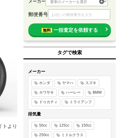
メーカー
郵便番号
一括査定を依頼する
無料
タグで検索
メーカー
ホンダ
ヤマハ
スズキ
カワサキ
ハーレー
BMW
ドゥカティ
トライアンフ
排気量
50cc
125cc
150cc
イトより
250cc
ミドルクラス