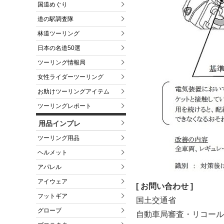
国道めぐり
道の駅調査隊
林道ツーリング
日本の名道50選
ツーリング情報局
女性ライダーツーリング
お助けツーリングアイテム
ツーリングレポート
用品インプレ
ツーリング用品
ヘルメット
アパレル
アイウェア
[ お問い合わせ ]
フットギア
国土交通省
グローブ
自動車局審査・リコール