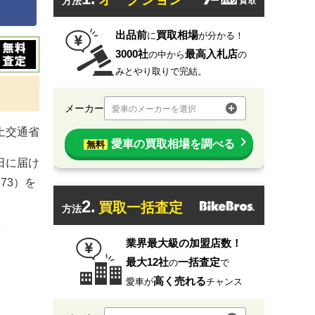
方法
出品前
買取相場
に
が分かる！
3000社
最高入札店
の中から
の
みとやり取りで完結。
メーカー
愛車のメーカーを選択
国土交通省
愛車の買取相場を調べる
無料
日に届け
73）を
2.
買取一括査定
方法
業界最大級の加盟店数！
最大12社
一括査定
の
で
高く売れる
愛車が
チャンス