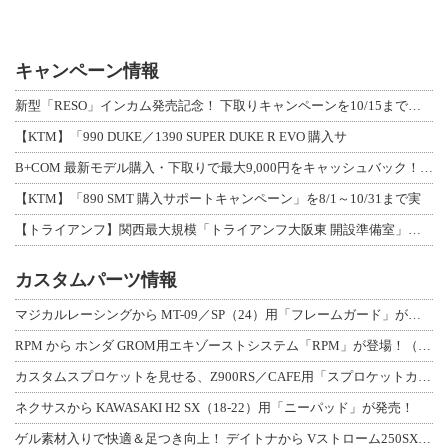
キャンペーン情報
新型「RESO」インカム発売記念！ 下取りキャンペーンを10/15まで延長して開
【KTM】「990 DUKE／1390 SUPER DUKE R EVO 購入サ
B+COM 最新モデル購入・下取りで最大9,000円をキャッシュバック！「B+F
【KTM】「890 SMT 購入サポートキャンペーン」を8/1～10/31まで実
【トライアンフ】関西最大規模「トライアンフ大阪東 開設準備室」がオープン！ 限定
カスタムパーツ情報
マジカルレーシングから MT-09／SP（24）用「フレームガード」が登場！
RPM から ホンダ GROM用エキゾーストシステム「RPM」が登場！（動画あり
カスタムスプロケットを見せる、Z900RS／CAFE用「スプロケットカバーフルキ
ネクサスから KAWASAKI H2 SX（18-22）用「ニーパッド」が発売！
ゲル素材入りで快適＆足つき向上！ デイトナから Vストローム250SX用「快適ロ