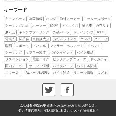
キーワード
キャンペーン
車両情報
ホンダ
海外メーカー
モータースポーツ
ツーリング用品
ハーレー
BMW
トピックス
輸入車
カワサキ
展示会
キャンプツーリング
外装パーツ
トライアンフ
KTM
電装品
試乗会
車両販売店
走行＆ライテク
ヤマハ
グローブ
動画
レポート
アパレル
マフラー
ヘルメット
イベント
ツーリング
マフラー関連
バイクイベント
バイク用品
サスペンション
電動バイク
ピックアップニュース
ドゥカティ
国内メーカー
オープン情報
バイクパーツ
ハンドル関連
ニュース
用品パーツ販売店
バイク雑貨
リコール情報
スズキ
会社概要
特定商取引法
利用規約
採用情報
お問合せ
個人情報保護方針
個人情報の取扱いについて
会員規約