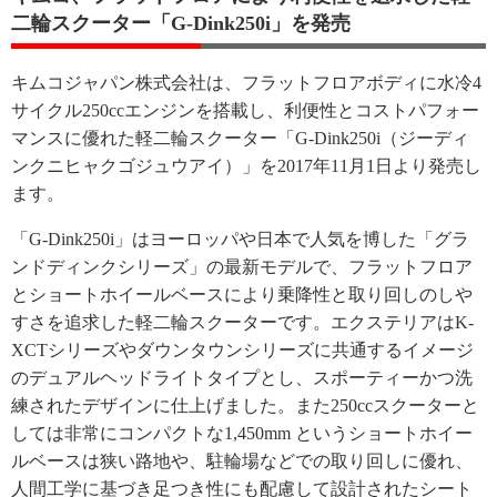
二輪スクーター「G-
Dink250i」を発売
キムコジャパン株式会社は、
フラットフロアボディに水冷4
サイクル250ccエンジンを搭載
し、利便性とコストパフォー
マンスに優れた軽二輪スクーター「
G-Dink250i（ジーディ
ンクニヒャクゴジュウアイ）」
を2017年11月1日より発売し
ます。
「G-Dink250i」はヨーロッパや日本で人気を博した「
グラ
ンドディンクシリーズ」の最新モデルで、
フラットフロア
とショートホイールベースにより乗降性と取り回し
のしや
すさを追求した軽二輪スクーターです。エクステリアはK-
XCTシリーズやダウンタウンシリーズに共通するイメージ
のデュ
アルヘッドライトタイプとし、
スポーティーかつ洗
練されたデザインに仕上げました。
また250ccスクーターと
しては非常にコンパクトな1,
450mm というショートホイー
ルベースは狭い路地や、
駐輪場などでの取り回しに優れ、
人間工学に基づき足つき性にも配慮して設計されたシート