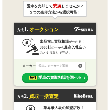
乗換
愛車を売却して
しませんか？
２つの売却方法から選択可能！
1.
オークション
方法
出品前
買取相場
に
が分かる！
3000社
最高入札店
の中から
の
みとやり取りで完結。
メーカー
愛車のメーカーを選択
愛車の買取相場を調べる
無料
2.
買取一括査定
方法
業界最大級の加盟店数！