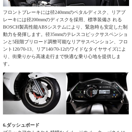
フロントブレーキには径240mmのペタルディスク、リアブ
レーキには径200mmのディスクを採用、標準装備さ れる
BOSCH製高性能ABSシステムにより、
緊急時も安定した制
動力を発揮します。
径35mmのテレスコピックサスペンショ
ンと5段階プリロード調
整可能なリアサスペンション、フロ
ント120/70-13、
リア140/70-12のワイドなタイヤサイズによ
り、
街乗りから高速走行まで快適な乗り心地を提供しま
す。
6.ダッシュボード