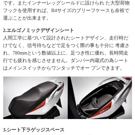
です。
またインナーレッグシールドに設けられ た大型荷物
フックを使用すれば、
B4サイズのブリーフケースも余裕で
運ぶことが出来ます。
2.エルゴノミックデザインシート
人間工学に基づいて設計されたシートデザイン、
走行時だ
けでなく、信号待ちなどで足をつく際の事も十分に 考慮さ
れ、780mmという数値以上に、足つき性に優れ、
長時間走
行でも疲れを感じさせません。
ダンパー内蔵式の為シート
はメインスイッチからワンタッチでオー プンできます。
3.シート下ラゲッジスペース