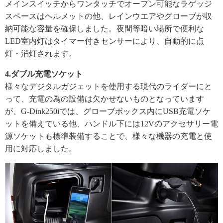
メインスイッチからワンタッチでオープン可能なラゲッジ
スペース
はヘルメットの他、
レインウエアやグローブが収
納可能な容量を確保しました。
夜間等暗い場所で便利な
LED室内灯はタイマー付きセンサーによ
り、自動的に点
灯・消灯されます。
4.ダブル充電ソケット
様々なデジタルガジェットを使用する現代のライダーにと
って、
充電の為の設備は欠かせないものとなっています
が、G-
Dink250iでは、
グローブボックス内にUSB充電ソケ
ットを備えている他、
ハンドル下には12Vのアクセサリー電
源ソケットも標準装備する
ことで、様々な機器の充電と使
用に対応しました。