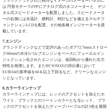
ブラックアウトされた精悍なイメージのメーターパネルに
は 円形モチーフの中にアナログ式のタコメーターと、
デジ
タル式スピードメーターを配置しました。
スピードメータ
ーの右側には水温計、燃料計、
時計などを備えるマルチフ
ァンクションLCDを配置、
その他各種インジケーターを搭
載しています。
7.エンジン
グランドディンクなどで定評のあったボア72.
7mmxストロー
ク60mmの水冷2バルブエンジンをベースにフ
ューエルイン
ジェクション化されたエンジンは、
低回転から優れた出力
特性を発揮します。
またHCやNOXの排出量において
EURO4の基準値を60＆
以上下回るなど、クリーンなエンジ
ンとなっています。
8.カラーラインナップ
カラーラインナップには、レッドのアクセントを加えたホ
ワイト、
ブラックとのツートンカラーとなるレッド、 ブラ
ックのアクセントを加えたディープパープルの計3色を展開