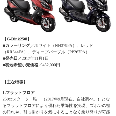
【
G-Dink250i】
■カラーリング
／ホワイト（NH379PA）、レッド
（RR344FA）、
ディープパープル（PP267PA）
■発売日
／2017年11月1日
■税込希望小売価格
／432,000円
【主な特徴】
1.フラットフロア
250ccスクーター唯一（2017年9月現在、自社調べ。）
とな
るフラットフロアにより優れた乗降性を実現、
ズボンの裾
の汚れや、
引っ掛かりを気にすることなく乗り降りが可能