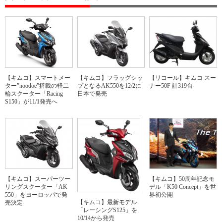
【キムコ】スマートメー
【キムコ】フラッグシッ
【リコール】キムコ スー
ター”noodoe”搭載の軽二
プとなるAK550を12/2に
ナー50F 計319台
輪スクーター「Racing
日本で発売
S150」が11/1発売へ
【キムコ】50周年記念モ
【キムコ】スーパーツー
デル「K50 Concept」を世
リングスクーター「AK
界初公開
550」をヨーロッパで発
【キムコ】最新モデル
売決定
「レーシングS125」を
10/14から発売