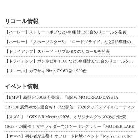
リコール情報
【ハーレー】ストリートボブなど4車種 計1285台のリコールを発表
【ハーレー】「スポーツスターS」「ロードグライド」など計8車種のリコールを発表
【トライアンフ】スピードトリプル RX のリコールを発表
【トライアンフ】ボンネビル T100 など6車種計3,753台のリコールを発表
【リコール】カワサキ Ninja ZX-6R 計1,930台
イベント情報
【BMW】新型 F450GS も登場！「BMW MOTORRAD DAYS JA
CB750F 展示や大抽選会も！ 8/22開催「2026グッドスマイルミーティン
【スズキ】「GSX-S/R Meeting 2026」オリジナルグッズの先行販売
10/23・24開催！ 女性ライダー向けツーリングラリー「MOTHER LAKE
【ヤマハ】初心者が主役！ オフロード体験イベント「My Yamaha off-r