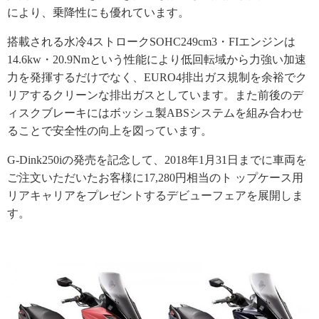
により、
乗降性にも優れています。
搭載される水冷4ストロークSOHC249cm3・
FIエンジンは
14.6kw・20.
9Nmという性能により低回転域から力強い加速
力を発揮するだけ
でなく、
EURO4排出ガス規制を余裕でク
リアするクリーンな排出ガスと
しています。
また前後のデ
ィスクブレーキにはボッシュ製ABSシステムを組み
合わせ
ることで安全性の向上を図っています。
G-Dink250iの発売を記念して、
2018年1月31日までに車両を
ご注文いただいたお客様に17
,280円相当のト ップケース用
リアキャリアをプレゼントするデビューフェアを展開
しま
す。