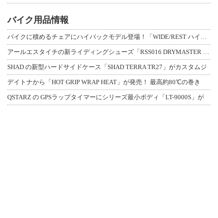
バイク用品情報
バイクに積めるチェアにハイバックモデル登場！「WIDE/REST ハイバックチェ
アールエスタイチの新ライディングシューズ「RSS016 DRYMASTER スト
SHAD の新型ハードサイドケース「SHAD TERRA TR27」がカスタムジ
デイトナから「HOT GRIP WRAP HEAT」が発売！ 最高約80℃の巻き
QSTARZ の GPSラップタイマーにシリーズ最小ボディ「LT-9000S」が