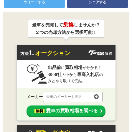
ツイートする
シェアする
乗換
愛車を売却して
しませんか？
２つの売却方法から選択可能！
1.
オークション
方法
出品前
買取相場
に
が分かる！
3000社
最高入札店
の中から
の
みとやり取りで完結。
メーカー
愛車のメーカーを選択
愛車の買取相場を調べる
無料