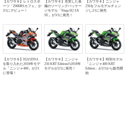
【カワサキ】レトロスポ
【カワサキ】充実した装
【カワサキ】ニンジャ
ーツ「Z900RSカフェ」が
備のツーリングパッケー
250をフルモデルチェン
3/1にデビュー！
ジモデル「Ninja H2 SX
ジし2/1に発売
SE」が3/1に発売！
【カワサキ】H2のDNA
【カワサキ】ニンジャ
【カワサキ】特別モデル
を取り入れた2018年モデ
250 KRT Editionの2018年
「ニンジャ400 KRT
ル「ニンジャ400」が2/1
モデルが2/1に発売！
Edition」が2/1から販売開
に登場！
始