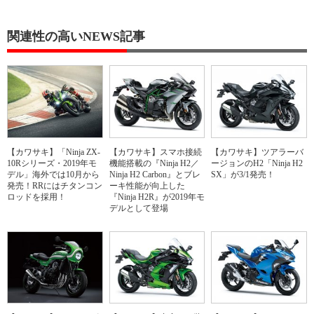
関連性の高いNEWS記事
【カワサキ】「Ninja ZX-
【カワサキ】スマホ接続
【カワサキ】ツアラーバ
10Rシリーズ・2019年モ
機能搭載の『Ninja H2／
ージョンのH2「Ninja H2
デル」海外では10月から
Ninja H2 Carbon』とブレ
SX」が3/1発売！
発売！RRにはチタンコン
ーキ性能が向上した
ロッドを採用！
『Ninja H2R』が2019年モ
デルとして登場