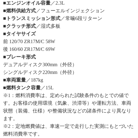
■エンジンオイル容量
／2.3L
■燃料供給方式
／フューエルインジェクション
■トランスミッション形式
／常噛6段リターン
■クラッチ形式
／湿式多板
■タイヤサイズ
前 120/70 ZR17M/C 58W
後 160/60 ZR17M/C 69W
■ブレーキ形式
デュアルディスク300mm（外径）
シングルディスク220mm（外径）
■車両重量
／187kg
■燃料タンク容量
／15L
※1：燃料消費率は、定められた試験条件のもとでの値で
す。お客様の使用環境（気象、渋滞等）や運転方法、車両
状態（装備、仕様）や整備状況などの諸条件により異なり
ます。
※2：定地燃費値は、車速一定で走行した実測にもとづいた
燃料消費率です。