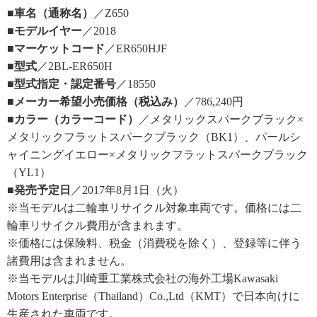
■車名（通称名）
／Z650
■モデルイヤー
／2018
■マーケットコード
／ER650HJF
■型式
／2BL-ER650H
■型式指定・認定番号
／18550
■メーカー希望小売価格（税込み）
／786,240円
■カラー（カラーコード）
／メタリックスパークブラック×
メタリックフラットスパークブラック（BK1）、パールシ
ャイニングイエロー×メタリックフラットスパークブラック
（YL1）
■発売予定日
／2017年8月1日（火）
※当モデルは二輪車リサイクル対象車両です。価格には二
輪車リサイクル費用が含まれます。
※価格には保険料、税金（消費税を除く）、登録等に伴う
諸費用は含まれません。
※当モデルは川崎重工業株式会社の海外工場Kawasaki
Motors Enterprise（Thailand）Co.,Ltd（KMT）で日本向けに
生産された車両です。