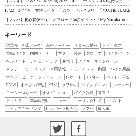
【スズキ】「GSX-S/R Meeting 2026」オリジナルグッズの先行販売
10/23・24開催！ 女性ライダー向けツーリングラリー「MOTHER LAKE
【ヤマハ】初心者が主役！ オフロード体験イベント「My Yamaha off-r
キーワード
試乗会
外装パーツ
海外メーカー
リコール情報
トピックス
電動バイク
国内メーカー
マフラー関連
グローブ
バイクパーツ
ヘルメット
走行＆ライテク
展示会
スズキ
キャンペーン
マフラー
ツーリング
車両情報
トライアンフ
動画
バイク用品
ホンダ
ピックアップニュース
レポート
アパレル
ハンドル関連
BMW
オープン情報
KTM
カワサキ
バイクイベント
ハーレー
モータースポーツ
サスペンション
バイク雑貨
電装品
ドゥカティ
車両販売店
ニュース
ツーリング用品
イベント
キャンプツーリング
用品パーツ販売店
ヤマハ
輸入車