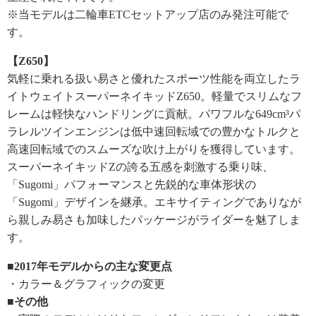
※当モデルは二輪車ETCセットアップ店のみ発注可能で
す。
【Z650】
気軽に乗れる扱い易さと優れたスポーツ性能を両立したラ
イトウェイトスーパーネイキッドZ650。軽量でスリムなフ
レームは軽快なハンドリングに貢献。パワフルな649cm³パ
ラレルツインエンジンは低中速回転域での豊かなトルクと
高速回転域でのスムーズな吹け上がりを獲得しています。
スーパーネイキッドZの誇る五感を刺激する乗り味、
「Sugomi」パフォーマンスと先鋭的な車体形状の
「Sugomi」デザインを継承。エキサイティングでありなが
ら親しみ易さも加味したパッケージがライダーを魅了しま
す。
■2017年モデルからの主な変更点
・カラー＆グラフィックの変更
■その他