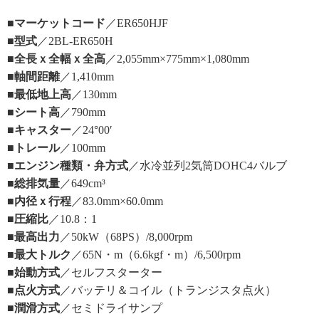
■マーケットコード
／ER650HJF
■型式
／2BL-ER650H
■全長ｘ全幅ｘ全高
／2,055mm×775mm×1,080mm
■軸間距離
／1,410mm
■最低地上高
／130mm
■シート高
／790mm
■キャスター
／24°00′
■トレール
／100mm
■エンジン種類・弁方式
／水冷並列2気筒DOHC4バルブ
■総排気量
／649cm³
■内径ｘ行程
／83.0mm×60.0mm
■圧縮比
／10.8：1
■最高出力
／50kW（68PS）/8,000rpm
■最大トルク
／65N・m（6.6kgf・m）/6,500rpm
■始動方式
／セルフスターター
■点火方式
／バッテリ＆コイル（トランジスタ点火）
■潤滑方式
／セミドライサンプ