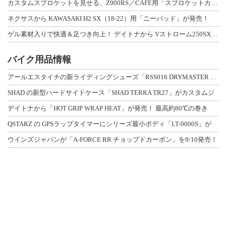
カスタムスプロケットを見せる、Z900RS／CAFE用「スプロケットカバーフルキ
ネクサスから KAWASAKI H2 SX（18-22）用「ニーパッド」が発売！
ゲル素材入りで快適＆足つき向上！ デイトナから Vストローム250SX用「快適ロ
バイク用品情報
アールエスタイチの新ライディングシューズ「RSS016 DRYMASTER スト
SHAD の新型ハードサイドケース「SHAD TERRA TR27」がカスタムジ
デイトナから「HOT GRIP WRAP HEAT」が発売！ 最高約80℃の巻き
QSTARZ の GPSラップタイマーにシリーズ最小ボディ「LT-9000S」が
ウインズジャパンが「A-FORCE RR チョップドカーボン」を9/10発売！