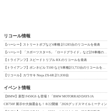
リコール情報
【ハーレー】ストリートボブなど4車種 計1285台のリコールを発表
【ハーレー】「スポーツスターS」「ロードグライド」など計8車種のリコールを発表
【トライアンフ】スピードトリプル RX のリコールを発表
【トライアンフ】ボンネビル T100 など6車種計3,753台のリコールを発表
【リコール】カワサキ Ninja ZX-6R 計1,930台
イベント情報
【BMW】新型 F450GS も登場！「BMW MOTORRAD DAYS JA
CB750F 展示や大抽選会も！ 8/22開催「2026グッドスマイルミーティン