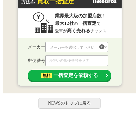
2.
買取一括査定
方法
業界最大級の加盟店数！
最大12社
一括査定
の
で
高く売れる
愛車が
チャンス
メーカー
郵便番号
一括査定を依頼する
無料
NEWSのトップに戻る