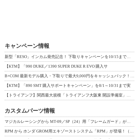
キャンペーン情報
新型「RESO」インカム発売記念！ 下取りキャンペーンを10/15まで延長して開
【KTM】「990 DUKE／1390 SUPER DUKE R EVO 購入サ
B+COM 最新モデル購入・下取りで最大9,000円をキャッシュバック！「B+F
【KTM】「890 SMT 購入サポートキャンペーン」を8/1～10/31まで実
【トライアンフ】関西最大規模「トライアンフ大阪東 開設準備室」がオープン！ 限定
カスタムパーツ情報
マジカルレーシングから MT-09／SP（24）用「フレームガード」が登場！
RPM から ホンダ GROM用エキゾーストシステム「RPM」が登場！（動画あり