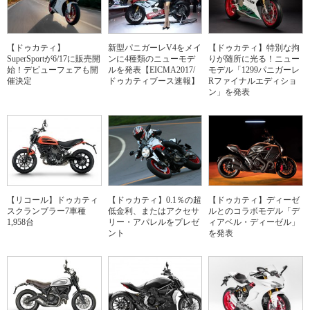
【ドゥカティ】
新型パニガーレV4をメイ
【ドゥカティ】特別な拘
SuperSportが6/17に販売開
ンに4種類のニューモデ
りが随所に光る！ニュー
始！デビューフェアも開
ルを発表【EICMA2017/
モデル「1299パニガーレ
催決定
ドゥカティブース速報】
Rファイナルエディショ
ン」を発表
【リコール】ドゥカティ
【ドゥカティ】0.1％の超
【ドゥカティ】ディーゼ
スクランブラー7車種
低金利、またはアクセサ
ルとのコラボモデル「デ
1,958台
リー・アパレルをプレゼ
ィアベル・ディーゼル」
ント
を発表