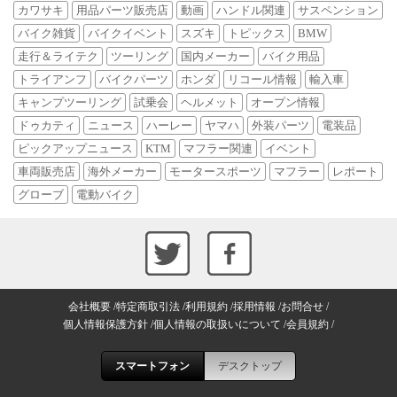
カワサキ
用品パーツ販売店
動画
ハンドル関連
サスペンション
バイク雑貨
バイクイベント
スズキ
トピックス
BMW
走行＆ライテク
ツーリング
国内メーカー
バイク用品
トライアンフ
バイクパーツ
ホンダ
リコール情報
輸入車
キャンプツーリング
試乗会
ヘルメット
オープン情報
ドゥカティ
ニュース
ハーレー
ヤマハ
外装パーツ
電装品
ピックアップニュース
KTM
マフラー関連
イベント
車両販売店
海外メーカー
モータースポーツ
マフラー
レポート
グローブ
電動バイク
会社概要
特定商取引法
利用規約
採用情報
お問合せ
個人情報保護方針
個人情報の取扱いについて
会員規約
スマートフォン
デスクトップ