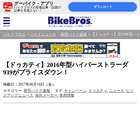
グーバイク・アプリ
ダウンロード
バイクブロスの新着記事・話題の
記事を見逃さない！
バイクブロス
バイクニュース
新型バイク速報
【ドゥカティ】2016年型ハ
【ドゥカティ】2016年型ハイパーストラーダ
939がプライスダウン！
掲載日：2017年06月16日（金）
カテゴリー:
新型バイク速報
タグ:
キャンペーン
,
ドゥカティ
,
ニュース
,
ピッ
クアップニュース
,
海外メーカー
,
車両情報