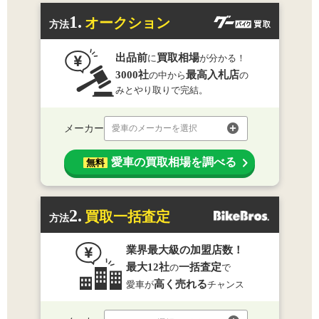
1.
オークション
方法
出品前
買取相場
に
が分かる！
3000社
最高入札店
の中から
の
みとやり取りで完結。
メーカー
愛車のメーカーを選択
愛車の買取相場を調べる
無料
2.
買取一括査定
方法
業界最大級の加盟店数！
最大12社
一括査定
の
で
高く売れる
愛車が
チャンス