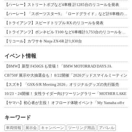
【ハーレー】ストリートボブなど4車種 計1285台のリコールを発表
【ハーレー】「スポーツスターS」「ロードグライド」など計8車種のリコールを発表
【トライアンフ】スピードトリプル RX のリコールを発表
【トライアンフ】ボンネビル T100 など6車種計3,753台のリコールを発表
【リコール】カワサキ Ninja ZX-6R 計1,930台
イベント情報
【BMW】新型 F450GS も登場！「BMW MOTORRAD DAYS JA
CB750F 展示や大抽選会も！ 8/22開催「2026グッドスマイルミーティン
【スズキ】「GSX-S/R Meeting 2026」オリジナルグッズの先行販売
10/23・24開催！ 女性ライダー向けツーリングラリー「MOTHER LAKE
【ヤマハ】初心者が主役！ オフロード体験イベント「My Yamaha off-r
キーワード
車両情報
展示会
キャンペーン
ツーリング用品
アパレル