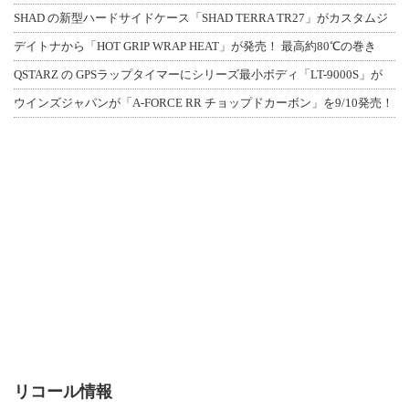
SHAD の新型ハードサイドケース「SHAD TERRA TR27」がカスタムジ
デイトナから「HOT GRIP WRAP HEAT」が発売！ 最高約80℃の巻き
QSTARZ の GPSラップタイマーにシリーズ最小ボディ「LT-9000S」が
ウインズジャパンが「A-FORCE RR チョップドカーボン」を9/10発売！
リコール情報