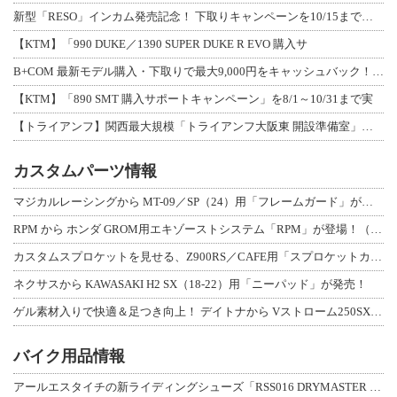
新型「RESO」インカム発売記念！ 下取りキャンペーンを10/15まで延長して開
【KTM】「990 DUKE／1390 SUPER DUKE R EVO 購入サ
B+COM 最新モデル購入・下取りで最大9,000円をキャッシュバック！「B+F
【KTM】「890 SMT 購入サポートキャンペーン」を8/1～10/31まで実
【トライアンフ】関西最大規模「トライアンフ大阪東 開設準備室」がオープン！ 限定
カスタムパーツ情報
マジカルレーシングから MT-09／SP（24）用「フレームガード」が登場！
RPM から ホンダ GROM用エキゾーストシステム「RPM」が登場！（動画あり
カスタムスプロケットを見せる、Z900RS／CAFE用「スプロケットカバーフルキ
ネクサスから KAWASAKI H2 SX（18-22）用「ニーパッド」が発売！
ゲル素材入りで快適＆足つき向上！ デイトナから Vストローム250SX用「快適ロ
バイク用品情報
アールエスタイチの新ライディングシューズ「RSS016 DRYMASTER スト