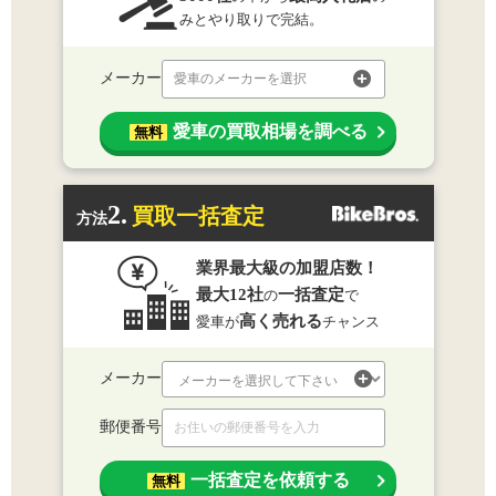
みとやり取りで完結。
メーカー
愛車のメーカーを選択
愛車の買取相場を調べる
無料
2.
買取一括査定
方法
業界最大級の加盟店数！
最大12社
一括査定
の
で
高く売れる
愛車が
チャンス
メーカー
郵便番号
一括査定を依頼する
無料