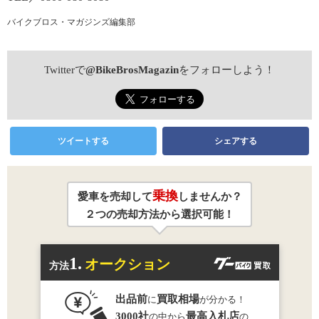
バイクブロス・マガジンズ編集部
Twitterで
@BikeBrosMagazin
をフォローしよう！
ツイートする
シェアする
乗換
愛車を売却して
しませんか？
２つの売却方法から選択可能！
1.
オークション
方法
出品前
買取相場
に
が分かる！
3000社
最高入札店
の中から
の