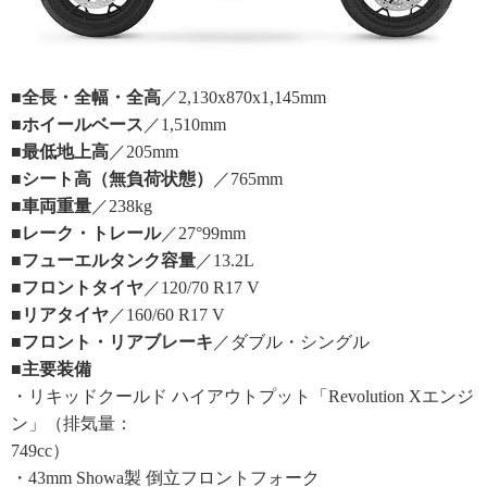
■全長・全幅・全高
／2,130x870x1,145mm
■ホイールベース
／1,510mm
■最低地上高
／205mm
■シート高（無負荷状態）
／765mm
■車両重量
／238kg
■レーク・トレール
／27°99mm
■フューエルタンク容量
／13.2L
■フロントタイヤ
／120/70 R17 V
■リアタイヤ
／160/60 R17 V
■フロント・リアブレーキ
／ダブル・シングル
■主要装備
・リキッドクールド ハイアウトプット「Revolution Xエンジ
ン」（排気量：
749cc）
・43mm Showa製 倒立フロントフォーク