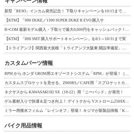
キャンペーン情報
新型「RESO」インカム発売記念！ 下取りキャンペーンを10/15まで延長して開
【KTM】「990 DUKE／1390 SUPER DUKE R EVO 購入サ
B+COM 最新モデル購入・下取りで最大9,000円をキャッシュバック！「B+F
【KTM】「890 SMT 購入サポートキャンペーン」を8/1～10/31まで実
【トライアンフ】関西最大規模「トライアンフ大阪東 開設準備室」がオープン！ 限定
カスタムパーツ情報
RPM から ホンダ GROM用エキゾーストシステム「RPM」が登場！（動画あり
カスタムスプロケットを見せる、Z900RS／CAFE用「スプロケットカバーフルキ
ネクサスから KAWASAKI H2 SX（18-22）用「ニーパッド」が発売！
ゲル素材入りで快適＆足つき向上！ デイトナから Vストローム250SX用「快適ロ
ミラー用撥水フィルム「レインオフ」登場！ キジマが新製品情報「KIJIMA NE
バイク用品情報