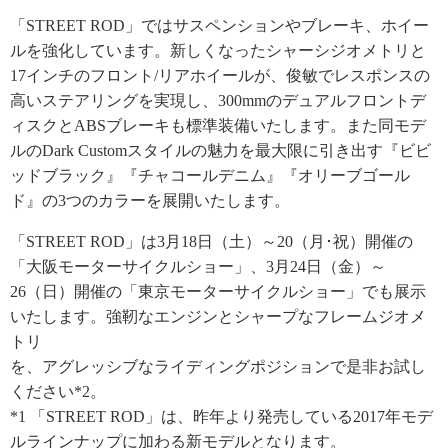
「STREET ROD」ではサスペンションやブレーキ、ホイー
ルを強化しています。新しくなったシャーシジオメトリと
17インチのフロント/リアホイールが、俊敏でレスポンスの
高いステアリングを実現し、300mmのデュアルフロントデ
ィスクとABSブレーキも標準装備いたします。また同モデ
ルのDark Customスタイルの魅力を最大限に引き出す『ビビ
ッドブラック』『チャコールデニム』『オリーブゴール
ド』の3つのカラーを展開いたします。
「STREET ROD」は3月18日（土）～20（月･祝）開催の
「大阪モーターサイクルショー」、3月24日（金）～
26（日）開催の「東京モーターサイクルショー」でも展示
いたします。強靭なエンジンとシャープなフレームジオメ
トリ
を、アグレッシブなライディングポジションで是非お試し
ください*2。
*1 「STREET ROD」は、昨年より発売している2017年モデ
ルラインナップに加わる新モデルとなります。