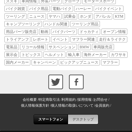
スズキ
車両情報
外装パーツ
グローブ
モータースポーツ
バイク雑貨
バイク用品
電動バイク
ハーレー
バイクイベント
ツーリング
ニュース
ヤマハ
試乗会
ホンダ
アパレル
KTM
キャンプツーリング
ハンドル関連
ツーリング用品
用品パーツ販売店
動画
バイクパーツ
ドゥカティ
オープン情報
トライアンフ
レポート
イベント
マフラー関連
走行＆ライテク
電装品
リコール情報
サスペンション
BMW
車両販売店
展示会
トピックス
ヘルメット
輸入車
海外メーカー
カワサキ
国内メーカー
キャンペーン
ピックアップニュース
マフラー
会社概要
特定商取引法
利用規約
採用情報
お問合せ
個人情報保護方針
個人情報の取扱いについて
会員規約
スマートフォン
デスクトップ