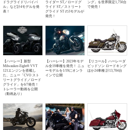
ドラグライドリバイバ
ライダー ST／ロードグ
ング」を世界限定1,750台
ル」など計4モデルを発
ライド ST／ストリート
で発売！
表！
グライド ST の3モデルが
発売！
【ハーレー】新型
【ハーレー】2023年モデ
【リコール】ハーレーダ
Milwaukee-Eight® VVT
ル全19車種を発売！ ニュ
ビッドソン ロードキング
121エンジンを搭載し
ーモデルを1/19にオンラ
ほか24車種 計13,704台
た、ニュー「CVO スト
インで公開
リートグライド／ロード
グライド」を6/7発売！
トレーラー動画を公開
（動画あり）