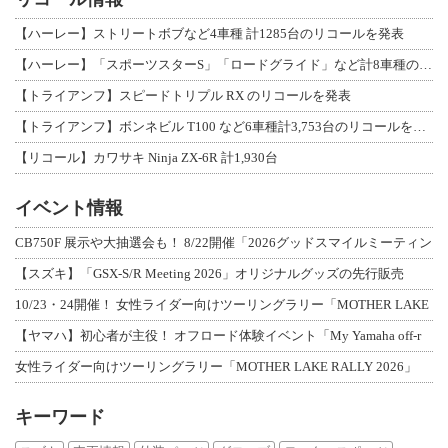
【ハーレー】ストリートボブなど4車種 計1285台のリコールを発表
【ハーレー】「スポーツスターS」「ロードグライド」など計8車種のリコールを発表
【トライアンフ】スピードトリプル RX のリコールを発表
【トライアンフ】ボンネビル T100 など6車種計3,753台のリコールを発表
【リコール】カワサキ Ninja ZX-6R 計1,930台
イベント情報
CB750F 展示や大抽選会も！ 8/22開催「2026グッドスマイルミーティン
【スズキ】「GSX-S/R Meeting 2026」オリジナルグッズの先行販売
10/23・24開催！ 女性ライダー向けツーリングラリー「MOTHER LAKE
【ヤマハ】初心者が主役！ オフロード体験イベント「My Yamaha off-r
女性ライダー向けツーリングラリー「MOTHER LAKE RALLY 2026」
キーワード