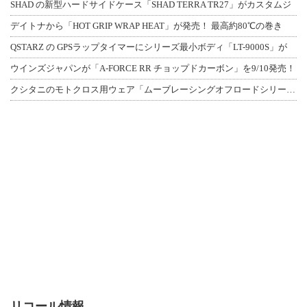
SHAD の新型ハードサイドケース「SHAD TERRA TR27」がカスタムジ
デイトナから「HOT GRIP WRAP HEAT」が発売！ 最高約80℃の巻き
QSTARZ の GPSラップタイマーにシリーズ最小ボディ「LT-9000S」が
ウインズジャパンが「A-FORCE RR チョップドカーボン」を9/10発売！
クシタニのモトクロス用ウェア「ムーブレーシングオフロードシリーズ」3アイテムが登
リコール情報