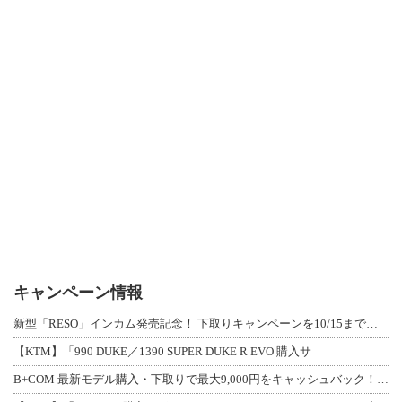
キャンペーン情報
新型「RESO」インカム発売記念！ 下取りキャンペーンを10/15まで延長して開
【KTM】「990 DUKE／1390 SUPER DUKE R EVO 購入サ
B+COM 最新モデル購入・下取りで最大9,000円をキャッシュバック！「B+F