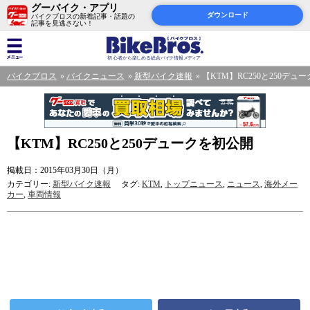
グーバイク・アプリ
ダウンロード
バイクブロスの新着記事・話題の
記事を見逃さない！
バイクブロス
バイクニュース
新型バイク速報
【KTM】RC250と250デュ
【KTM】RC250と250デュークを初公開
掲載日：2015年03月30日（月）
カテゴリー:
新型バイク速報
タグ:
KTM
,
トップニュース
,
ニュース
,
海外メー
カー
,
車両情報