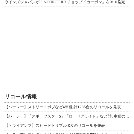
ウインズジャパンが「A-FORCE RR チョップドカーボン」を9/10発売！
リコール情報
【ハーレー】ストリートボブなど4車種 計1285台のリコールを発表
【ハーレー】「スポーツスターS」「ロードグライド」など計8車種のリコールを発表
【トライアンフ】スピードトリプル RX のリコールを発表