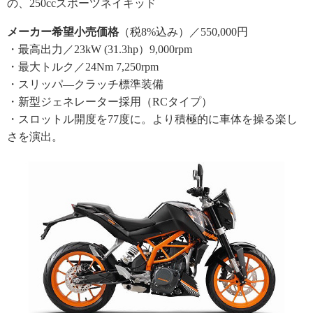
の、250ccスポーツネイキッド
メーカー希望小売価格
（税8%込み）／550,000円
・最高出力／23kW (31.3hp）9,000rpm
・最大トルク／24Nm 7,250rpm
・スリッパ―クラッチ標準装備
・新型ジェネレーター採用（RCタイプ）
・スロットル開度を77度に。より積極的に車体を操る楽し
さを演出。