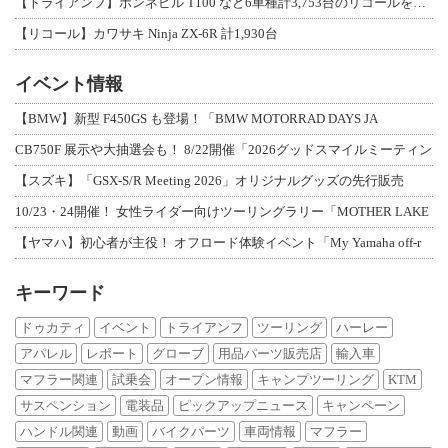
【トライアンフ】ボンネビル T100 など6車種計3,753台のリコールを発表
【リコール】カワサキ Ninja ZX-6R 計1,930台
イベント情報
【BMW】新型 F450GS も登場！「BMW MOTORRAD DAYS JA
CB750F 展示や大抽選会も！ 8/22開催「2026グッドスマイルミーティン
【スズキ】「GSX-S/R Meeting 2026」オリジナルグッズの先行販売
10/23・24開催！ 女性ライダー向けツーリングラリー「MOTHER LAKE
【ヤマハ】初心者が主役！ オフロード体験イベント「My Yamaha off-r
キーワード
ドゥカティ
イベント
トライアンフ
ツーリング
ハーレー
アパレル
レポート
グローブ
用品パーツ販売店
輸入車
マフラー関連
試乗会
オープン情報
キャンプツーリング
KTM
サスペンション
電装品
ピックアップニュース
キャンペーン
ハンドル関連
動画
バイクパーツ
車両情報
マフラー