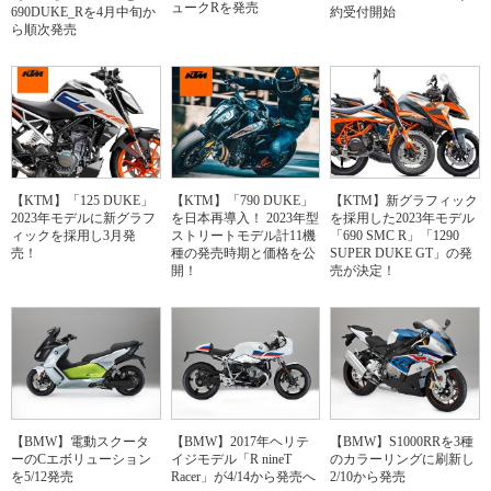
ュークRを発売
690DUKE_Rを4月中旬か
約受付開始
ら順次発売
【KTM】「125 DUKE」
【KTM】「790 DUKE」
【KTM】新グラフィック
2023年モデルに新グラフ
を日本再導入！ 2023年型
を採用した2023年モデル
ィックを採用し3月発
ストリートモデル計11機
「690 SMC R」「1290
売！
種の発売時期と価格を公
SUPER DUKE GT」の発
開！
売が決定！
【BMW】電動スクータ
【BMW】2017年ヘリテ
【BMW】S1000RRを3種
ーのCエボリューション
イジモデル「R nineT
のカラーリングに刷新し
を5/12発売
Racer」が4/14から発売へ
2/10から発売