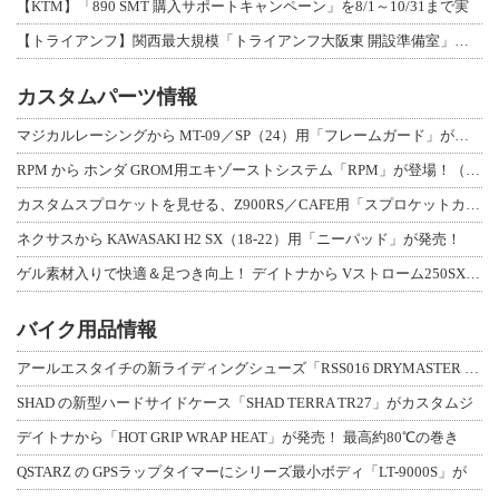
【KTM】「890 SMT 購入サポートキャンペーン」を8/1～10/31まで実
【トライアンフ】関西最大規模「トライアンフ大阪東 開設準備室」がオープン！ 限定
カスタムパーツ情報
マジカルレーシングから MT-09／SP（24）用「フレームガード」が登場！
RPM から ホンダ GROM用エキゾーストシステム「RPM」が登場！（動画あり
カスタムスプロケットを見せる、Z900RS／CAFE用「スプロケットカバーフルキ
ネクサスから KAWASAKI H2 SX（18-22）用「ニーパッド」が発売！
ゲル素材入りで快適＆足つき向上！ デイトナから Vストローム250SX用「快適ロ
バイク用品情報
アールエスタイチの新ライディングシューズ「RSS016 DRYMASTER スト
SHAD の新型ハードサイドケース「SHAD TERRA TR27」がカスタムジ
デイトナから「HOT GRIP WRAP HEAT」が発売！ 最高約80℃の巻き
QSTARZ の GPSラップタイマーにシリーズ最小ボディ「LT-9000S」が