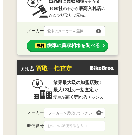
出品前
買取相場
に
が分かる！
3000社
最高入札店
の中から
の
みとやり取りで完結。
メーカー
愛車のメーカーを選択
愛車の買取相場を調べる
無料
2.
買取一括査定
方法
業界最大級の加盟店数！
最大12社
一括査定
の
で
高く売れる
愛車が
チャンス
メーカー
郵便番号