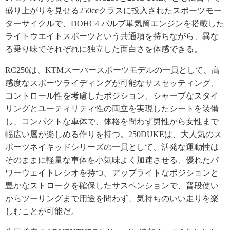
盛り上がりを見せる250ccクラスに投入されたスポーツモー
ターサイクルで、DOHC4 バルブ単気筒エンジンを搭載した
ライトウエイトスポーツという共通項を持ちながら、異な
る乗り味でそれぞれに独立した面白さを体感できる。
RC250は、KTMスーパースポーツモデルの一員として、高
感度なスポーツライディングが可能なサスセッティング、
コントロール性を考慮したポジション、シャープなスタイ
リングとユーティリティ性の両立を実現したシートを装備
し、コンパクトな車体で、体格を問わず男性から女性まで
幅広い層が楽しめる作りを持つ。250DUKEは、大人気のス
ポーツネイキッドシリーズの一員として、活発な運動性は
そのままに軽量な車体を小気味よく加速させる、優れたパ
ワーウェイトレシオを持つ。アップライトなポジションと
豊かなストロークを確保したサスペンションで、普段使い
からツーリングまで用途を問わず、気持ちのいい走りを楽
しむことが可能だ。