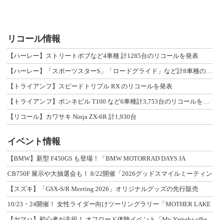
リコール情報
【ハーレー】ストリートボブなど4車種 計1285台のリコールを発表
【ハーレー】「スポーツスターS」「ロードグライド」など計8車種のリコールを発表
【トライアンフ】スピードトリプル RX のリコールを発表
【トライアンフ】ボンネビル T100 など6車種計3,753台のリコールを発表
【リコール】カワサキ Ninja ZX-6R 計1,930台
イベント情報
【BMW】新型 F450GS も登場！「BMW MOTORRAD DAYS JA
CB750F 展示や大抽選会も！ 8/22開催「2026グッドスマイルミーティン
【スズキ】「GSX-S/R Meeting 2026」オリジナルグッズの先行販売
10/23・24開催！ 女性ライダー向けツーリングラリー「MOTHER LAKE
【ヤマハ】初心者が主役！ オフロード体験イベント「My Yamaha off-r