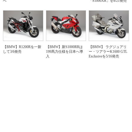
へ
「S1000XR」を8/21発売
【BMW】R1200Rを一新
【BMW】新S1000RRは
【BMW】 ラグジュアリ
して3/6発売
199馬力仕様を日本へ導
ー・ツアラーK1600 GTL
入
Exclusiveを5/16発売