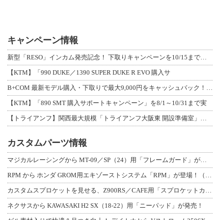
キャンペーン情報
新型「RESO」インカム発売記念！ 下取りキャンペーンを10/15まで延長して開
【KTM】「990 DUKE／1390 SUPER DUKE R EVO 購入サ
B+COM 最新モデル購入・下取りで最大9,000円をキャッシュバック！「B+F
【KTM】「890 SMT 購入サポートキャンペーン」を8/1～10/31まで実
【トライアンフ】関西最大規模「トライアンフ大阪東 開設準備室」がオープン！ 限定
カスタムパーツ情報
マジカルレーシングから MT-09／SP（24）用「フレームガード」が登場！
RPM から ホンダ GROM用エキゾーストシステム「RPM」が登場！（動画あり
カスタムスプロケットを見せる、Z900RS／CAFE用「スプロケットカバーフルキ
ネクサスから KAWASAKI H2 SX（18-22）用「ニーパッド」が発売！