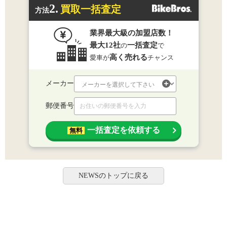
2.
買取一括査定
方法
業界最大級の加盟店数！
最大12社
一括査定
の
で
高く売れる
愛車が
チャンス
メーカー
郵便番号
一括査定を依頼する
無料
NEWSのトップに戻る