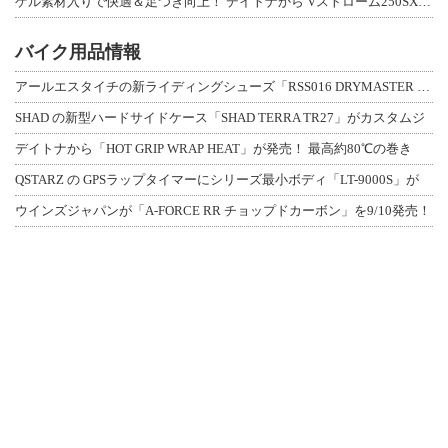
ゲル素材入りで快適＆足つき向上！ デイトナから Vストローム250SX用「快適ロ
バイク用品情報
アールエスタイチの新ライディングシューズ「RSS016 DRYMASTER スト
SHAD の新型ハードサイドケース「SHAD TERRA TR27」がカスタムジ
デイトナから「HOT GRIP WRAP HEAT」が発売！ 最高約80℃の巻き
QSTARZ の GPSラップタイマーにシリーズ最小ボディ「LT-9000S」が
ウインズジャパンが「A-FORCE RR チョップドカーボン」を9/10発売！