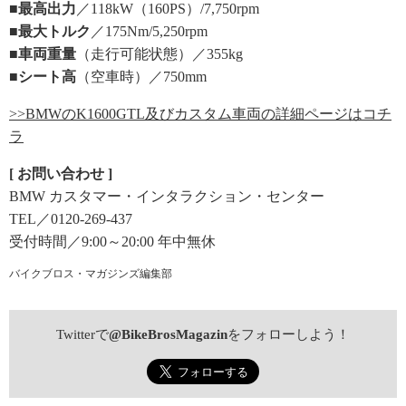
■最高出力
／118kW（160PS）/7,750rpm
■最大トルク
／175Nm/5,250rpm
■車両重量
（走行可能状態）／355kg
■シート高
（空車時）／750mm
>>BMWのK1600GTL及びカスタム車両の詳細ページはコチ
ラ
[ お問い合わせ ]
BMW カスタマー・インタラクション・センター
TEL／0120-269-437
受付時間／9:00～20:00 年中無休
バイクブロス・マガジンズ編集部
Twitterで
@BikeBrosMagazin
をフォローしよう！