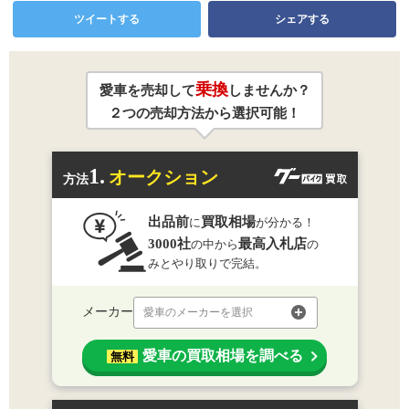
ツイートする
シェアする
乗換
愛車を売却して
しませんか？
２つの売却方法から選択可能！
1.
オークション
方法
出品前
買取相場
に
が分かる！
3000社
最高入札店
の中から
の
みとやり取りで完結。
メーカー
愛車のメーカーを選択
愛車の買取相場を調べる
無料