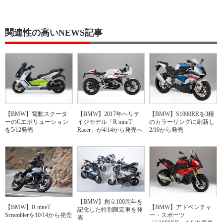
関連性の高いNEWS記事
【BMW】電動スクータ
【BMW】2017年ヘリテ
【BMW】S1000RRを3種
ーのCエボリューション
イジモデル「R nineT
のカラーリングに刷新し
を5/12発売
Racer」が4/14から発売へ
2/10から発売
【BMW】創立100周年を
【BMW】R nineT
【BMW】アドベンチャ
記念した特別限定車を発
Scramblerを10/14から発売
ー・スポーツ
表