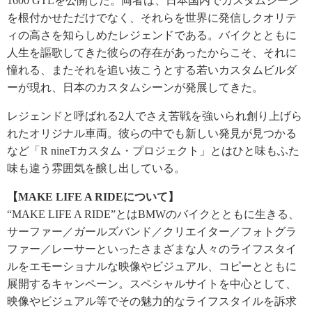
1600 GTLを公開した。両者は、日本国内でカスタムシーン
を根付かせただけでなく、それらを世界に発信しクオリテ
ィの高さを知らしめたレジェンドである。バイクとともに
人生を謳歌してきた彼らの存在があったからこそ、それに
憧れる、またそれを追い抜こうとする若いカスタムビルダ
ーが現れ、日本のカスタムシーンが発展してきた。
レジェンドと呼ばれる2人でさえ苦戦を強いられ創り上げら
れたオリジナル車両。彼らの中でも新しい発見が見つかる
など「R nineTカスタム・プロジェクト」とはひと味もふた
味も違う雰囲気を醸し出している。
【MAKE LIFE A RIDEについて】
“MAKE LIFE A RIDE”とはBMWのバイクとともに生きる、
サーファー／ガールズバンド／クリエイター／フォトグラ
ファー／レーサーといったさまざまな人々のライフスタイ
ルをエモーショナルな映像やビジュアル、コピーとともに
展開するキャンペーン。スペシャルサイトを中心として、
映像やビジュアル等でその魅力的なライフスタイルを訴求