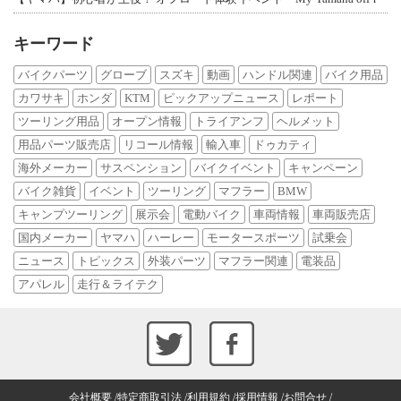
キーワード
バイクパーツ
グローブ
スズキ
動画
ハンドル関連
バイク用品
カワサキ
ホンダ
KTM
ピックアップニュース
レポート
ツーリング用品
オープン情報
トライアンフ
ヘルメット
用品パーツ販売店
リコール情報
輸入車
ドゥカティ
海外メーカー
サスペンション
バイクイベント
キャンペーン
バイク雑貨
イベント
ツーリング
マフラー
BMW
キャンプツーリング
展示会
電動バイク
車両情報
車両販売店
国内メーカー
ヤマハ
ハーレー
モータースポーツ
試乗会
ニュース
トピックス
外装パーツ
マフラー関連
電装品
アパレル
走行＆ライテク
会社概要
特定商取引法
利用規約
採用情報
お問合せ