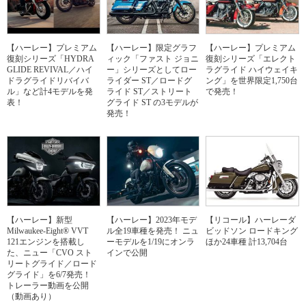
【ハーレー】プレミアム
【ハーレー】限定グラフ
【ハーレー】プレミアム
復刻シリーズ「HYDRA
ィック「ファスト ジョニ
復刻シリーズ「エレクト
GLIDE REVIVAL／ハイ
ー」シリーズとしてロー
ラグライド ハイウェイキ
ドラグライドリバイバ
ライダー ST／ロードグ
ング」を世界限定1,750台
ル」など計4モデルを発
ライド ST／ストリート
で発売！
表！
グライド ST の3モデルが
発売！
【ハーレー】新型
【ハーレー】2023年モデ
【リコール】ハーレーダ
Milwaukee-Eight® VVT
ル全19車種を発売！ ニュ
ビッドソン ロードキング
121エンジンを搭載し
ーモデルを1/19にオンラ
ほか24車種 計13,704台
た、ニュー「CVO スト
インで公開
リートグライド／ロード
グライド」を6/7発売！
トレーラー動画を公開
（動画あり）