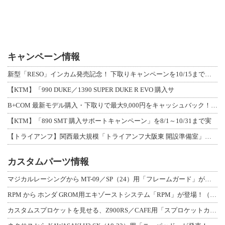
キャンペーン情報
新型「RESO」インカム発売記念！ 下取りキャンペーンを10/15まで延長して開
【KTM】「990 DUKE／1390 SUPER DUKE R EVO 購入サ
B+COM 最新モデル購入・下取りで最大9,000円をキャッシュバック！「B+F
【KTM】「890 SMT 購入サポートキャンペーン」を8/1～10/31まで実
【トライアンフ】関西最大規模「トライアンフ大阪東 開設準備室」がオープン！ 限定
カスタムパーツ情報
マジカルレーシングから MT-09／SP（24）用「フレームガード」が登場！
RPM から ホンダ GROM用エキゾーストシステム「RPM」が登場！（動画あり
カスタムスプロケットを見せる、Z900RS／CAFE用「スプロケットカバーフルキ