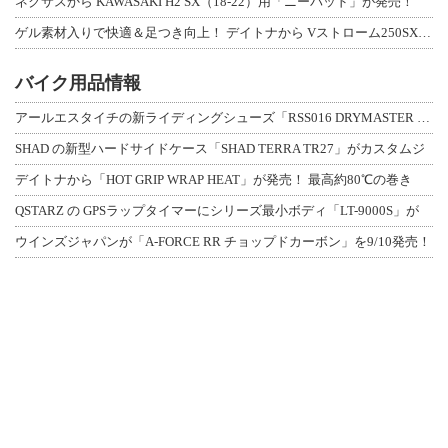
ネクサスから KAWASAKI H2 SX（18-22）用「ニーパッド」が発売！
ゲル素材入りで快適＆足つき向上！ デイトナから Vストローム250SX用「快適ロ
バイク用品情報
アールエスタイチの新ライディングシューズ「RSS016 DRYMASTER スト
SHAD の新型ハードサイドケース「SHAD TERRA TR27」がカスタムジ
デイトナから「HOT GRIP WRAP HEAT」が発売！ 最高約80℃の巻き
QSTARZ の GPSラップタイマーにシリーズ最小ボディ「LT-9000S」が
ウインズジャパンが「A-FORCE RR チョップドカーボン」を9/10発売！