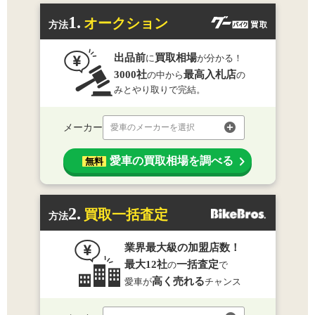
1.
オークション
方法
出品前
買取相場
に
が分かる！
3000社
最高入札店
の中から
の
みとやり取りで完結。
メーカー
愛車のメーカーを選択
愛車の買取相場を調べる
無料
2.
買取一括査定
方法
業界最大級の加盟店数！
最大12社
一括査定
の
で
高く売れる
愛車が
チャンス