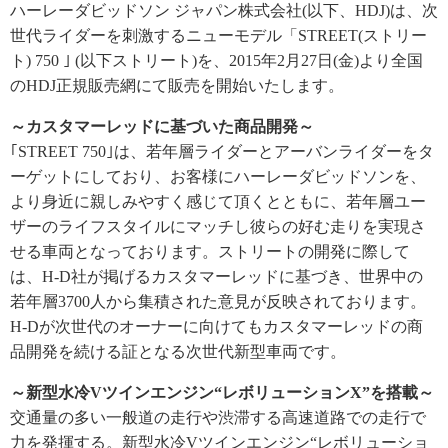
ハーレーダビッドソン ジャパン株式会社(以下、HDJ)は、次
世代ライダーを刺激するニューモデル「STREET(ストリー
ト) 750 ｣ (以下ストリート)を、2015年2月27日(金)より全国
のHDJ正規販売網にて販売を開始いたします。
～カスタマーレッドに基づいた商品開発～
｢STREET 750｣は、若年層ライダーとアーバンライダーをタ
ーゲットにしており、お客様にハーレーダビッドソンを、
より身近に親しみやすく感じて頂くとともに、若年層ユー
ザーのライフスタイルにマッチし彼らの好む走りを実現さ
せる車両となっております。ストリートの開発に際して
は、H-D社が掲げるカスタマーレッドに基づき、世界中の
若年層3700人から集積された意見が反映されております。
H-Dが次世代のオーナーに向けてもカスタマーレッドの商
品開発を続ける証となる次世代新型車両です。
～新型水冷Vツインエンジン“レボリューションX”を搭載～
交通量の多い一般道の走行や渋滞する高速道路での走行で
力を発揮する。新型水冷Vツインエンジン“レボリューショ