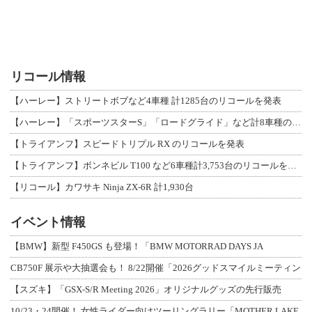
リコール情報
【ハーレー】ストリートボブなど4車種 計1285台のリコールを発表
【ハーレー】「スポーツスターS」「ロードグライド」など計8車種のリコールを発表
【トライアンフ】スピードトリプル RX のリコールを発表
【トライアンフ】ボンネビル T100 など6車種計3,753台のリコールを発表
【リコール】カワサキ Ninja ZX-6R 計1,930台
イベント情報
【BMW】新型 F450GS も登場！「BMW MOTORRAD DAYS JA
CB750F 展示や大抽選会も！ 8/22開催「2026グッドスマイルミーティン
【スズキ】「GSX-S/R Meeting 2026」オリジナルグッズの先行販売
10/23・24開催！ 女性ライダー向けツーリングラリー「MOTHER LAKE