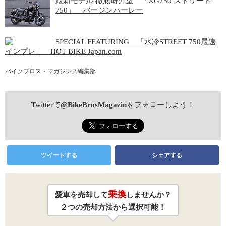
最新モデル 徹底研究室 「XG750 ストリート
750」 バージンハーレー
SPECIAL FEATURING 「水冷STREET 750最速
インプレ」 HOT BIKE Japan.com
バイクブロス・マガジンズ編集部
Twitterで
@BikeBrosMagazin
をフォローしよう！
ツイートする
シェアする
乗換
愛車を売却して
しませんか？
２つの売却方法から選択可能！