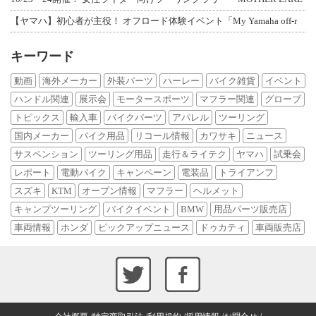
【ヤマハ】初心者が主役！ オフロード体験イベント「My Yamaha off-r
キーワード
動画
海外メーカー
外装パーツ
ハーレー
バイク雑貨
イベント
ハンドル関連
展示会
モータースポーツ
マフラー関連
グローブ
トピックス
輸入車
バイクパーツ
アパレル
ツーリング
国内メーカー
バイク用品
リコール情報
カワサキ
ニュース
サスペンション
ツーリング用品
走行＆ライテク
ヤマハ
試乗会
レポート
電動バイク
キャンペーン
電装品
トライアンフ
スズキ
KTM
オープン情報
マフラー
ヘルメット
キャンプツーリング
バイクイベント
BMW
用品パーツ販売店
車両情報
ホンダ
ピックアップニュース
ドゥカティ
車両販売店