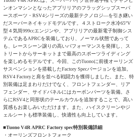
Tuono V4R APRCは、スーパーバイク世界選手権でチャンピ
ンオンマシンとなったアプリリアのフラッグシップスーパ
ースポーツ・RSV4シリーズの最新テクノロジ―を引き継い
だスーパーネイキッドモデルです。４ストローク水冷65°V
型４気筒999ccエンジンや、アプリリアの最新電子制御シス
テムであるAPRCを装備しており、ノーマル状態であって
も、レースシーン譲りの高いパフォーマンスを発揮し、ス
トリートからサーキットまで最高のスポーツライディング
を楽しめるモデルです。今回、このTuonoに前後オーリンズ
サスペンションを搭載したFactory Specバージョンを追加。
RSV4 Factoryと肩を並べる戦闘力を獲得しました。また、特
別装備は足まわりだけでなく、フロントフェンダー、リア
フェンダー、サイドパネルにはカーボンパーツを装備。さ
らにRSV4と同形状のテールカウルを追加することで、高い
質感もお楽しみいただけます。また、ハイスクリーンやジ
ェルシートも標準装備し、快適性も向上しています。
■Tuono V4R APRC Factory spec特別装備詳細
・オーリンズフロントフォーク