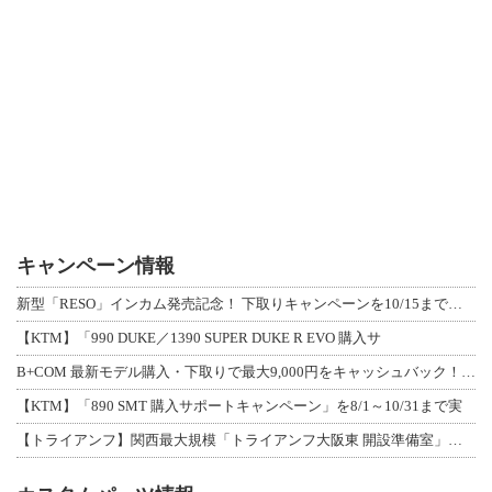
キャンペーン情報
新型「RESO」インカム発売記念！ 下取りキャンペーンを10/15まで延長して開
【KTM】「990 DUKE／1390 SUPER DUKE R EVO 購入サ
B+COM 最新モデル購入・下取りで最大9,000円をキャッシュバック！「B+F
【KTM】「890 SMT 購入サポートキャンペーン」を8/1～10/31まで実
【トライアンフ】関西最大規模「トライアンフ大阪東 開設準備室」がオープン！ 限定