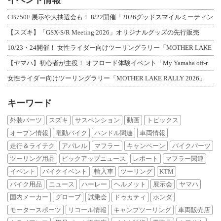
イベント情報
CB750F 展示や大抽選会も！ 8/22開催「2026グッドスマイルミーティン
【スズキ】「GSX-S/R Meeting 2026」オリジナルグッズの先行販売
10/23・24開催！ 女性ライダー向けツーリングラリー「MOTHER LAKE
【ヤマハ】初心者が主役！ オフロード体験イベント「My Yamaha off-r
女性ライダー向けツーリングラリー「MOTHER LAKE RALLY 2026」
キーワード
外装パーツ
スズキ
サスペンション
動画
トピックス
オープン情報
電動バイク
ハンドル関連
車両情報
走行＆ライテク
アパレル
マフラー
キャンペーン
バイクパーツ
ツーリング用品
ピックアップニュース
レポート
マフラー関連
イベント
バイクイベント
輸入車
ツーリング
KTM
バイク用品
ニュース
ハーレー
ヘルメット
展示会
ヤマハ
国内メーカー
グローブ
試乗会
ドゥカティ
ホンダ
モータースポーツ
リコール情報
キャンプツーリング
車両販売店