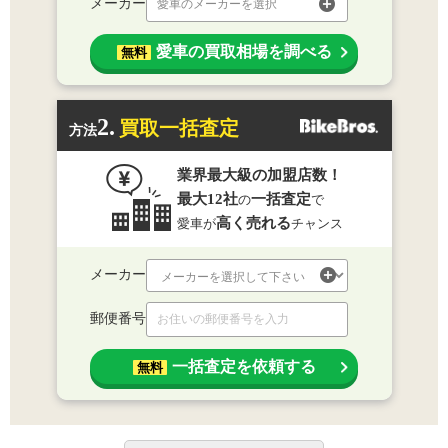
メーカー
愛車のメーカーを選択
愛車の買取相場を調べる
無料
2.
買取一括査定
方法
業界最大級の加盟店数！
最大12社
一括査定
の
で
高く売れる
愛車が
チャンス
メーカー
郵便番号
一括査定を依頼する
無料