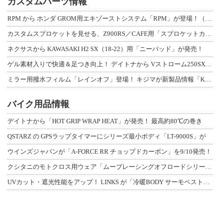
カスタムパーツ情報
RPM から ホンダ GROM用エキゾーストシステム「RPM」が登場！（動画あり
カスタムスプロケットを見せる、Z900RS／CAFE用「スプロケットカバーフルキ
ネクサスから KAWASAKI H2 SX（18-22）用「ニーパッド」が発売！
ゲル素材入りで快適＆足つき向上！ デイトナから Vストローム250SX用「快適ロ
ミラー用撥水フィルム「レインオフ」登場！ キジマが新製品情報「KIJIMA NE
バイク用品情報
デイトナから「HOT GRIP WRAP HEAT」が発売！ 最高約80℃の巻き
QSTARZ の GPSラップタイマーにシリーズ最小ボディ「LT-9000S」が
ウインズジャパンが「A-FORCE RR チョップドカーボン」を9/10発売！
クシタニのモトクロス用ウェア「ムーブレーシングオフロードシリーズ」3アイテムが登
UVカット・遮光性能をアップ！ LINKS が「冷暖BODY サーモベスト」改良