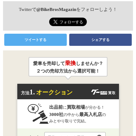
Twitterで
@BikeBrosMagazin
をフォローしよう！
ツイートする
シェアする
乗換
愛車を売却して
しませんか？
２つの売却方法から選択可能！
1.
オークション
方法
出品前
買取相場
に
が分かる！
3000社
最高入札店
の中から
の
みとやり取りで完結。