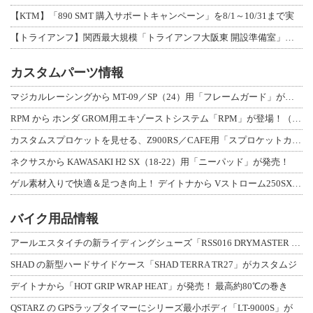
【KTM】「890 SMT 購入サポートキャンペーン」を8/1～10/31まで実
【トライアンフ】関西最大規模「トライアンフ大阪東 開設準備室」がオープン！ 限定
カスタムパーツ情報
マジカルレーシングから MT-09／SP（24）用「フレームガード」が登場！
RPM から ホンダ GROM用エキゾーストシステム「RPM」が登場！（動画あり
カスタムスプロケットを見せる、Z900RS／CAFE用「スプロケットカバーフルキ
ネクサスから KAWASAKI H2 SX（18-22）用「ニーパッド」が発売！
ゲル素材入りで快適＆足つき向上！ デイトナから Vストローム250SX用「快適ロ
バイク用品情報
アールエスタイチの新ライディングシューズ「RSS016 DRYMASTER スト
SHAD の新型ハードサイドケース「SHAD TERRA TR27」がカスタムジ
デイトナから「HOT GRIP WRAP HEAT」が発売！ 最高約80℃の巻き
QSTARZ の GPSラップタイマーにシリーズ最小ボディ「LT-9000S」が