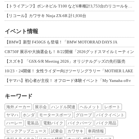
【トライアンフ】ボンネビル T100 など6車種計3,753台のリコールを発表
【リコール】カワサキ Ninja ZX-6R 計1,930台
イベント情報
【BMW】新型 F450GS も登場！「BMW MOTORRAD DAYS JA
CB750F 展示や大抽選会も！ 8/22開催「2026グッドスマイルミーティン
【スズキ】「GSX-S/R Meeting 2026」オリジナルグッズの先行販売
10/23・24開催！ 女性ライダー向けツーリングラリー「MOTHER LAKE
【ヤマハ】初心者が主役！ オフロード体験イベント「My Yamaha off-r
キーワード
海外メーカー
展示会
ハンドル関連
ヘルメット
レポート
ヤマハ
ホンダ
モータースポーツ
グローブ
バイクイベント
ハーレー
電装品
電動バイク
バイクパーツ
バイク用品
ピックアップニュース
試乗会
カワサキ
車両情報