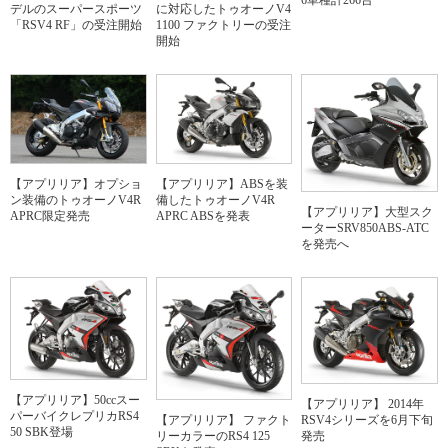
6車種計266台
デルのスーパースポーツ
に対応したトゥオーノV4
「RSV4 RF」の受注開始
1100 ファクトリーの受注
開始
【アプリリア】オプショ
【アプリリア】ABSを装
ン装備のトゥオーノV4R
備したトゥオーノV4R
【アプリリア】大型スク
APRC限定発売
APRC ABSを発表
ーターSRV850ABS-ATC
を発売へ
【アプリリア】50ccスー
【アプリリア】 2014年
パーバイクレプリカRS4
RSV4シリーズを6月下旬
【アプリリア】 ファクト
50 SBK登場
発売
リーカラーのRS4 125