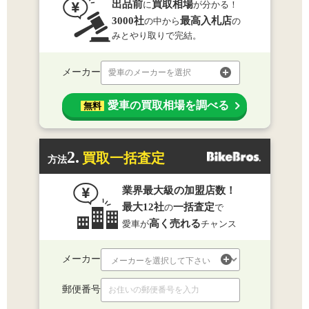
出品前
買取相場
に
が分かる！
3000社
最高入札店
の中から
の
みとやり取りで完結。
メーカー
愛車のメーカーを選択
愛車の買取相場を調べる
無料
2.
買取一括査定
方法
業界最大級の加盟店数！
最大12社
一括査定
の
で
高く売れる
愛車が
チャンス
メーカー
郵便番号