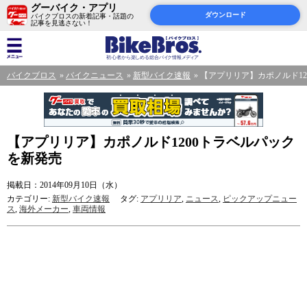
グーバイク・アプリ
ダウンロード
バイクブロスの新着記事・話題の
記事を見逃さない！
バイクブロス
バイクニュース
新型バイク速報
【アプリリア】カポノルド12
【アプリリア】カポノルド1200トラベルパック
を新発売
掲載日：2014年09月10日（水）
カテゴリー:
新型バイク速報
タグ:
アプリリア
,
ニュース
,
ピックアップニュー
ス
,
海外メーカー
,
車両情報