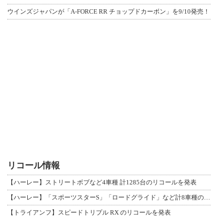
ウインズジャパンが「A-FORCE RR チョップドカーボン」を9/10発売！
リコール情報
【ハーレー】ストリートボブなど4車種 計1285台のリコールを発表
【ハーレー】「スポーツスターS」「ロードグライド」など計8車種のリコールを発表
【トライアンフ】スピードトリプル RX のリコールを発表