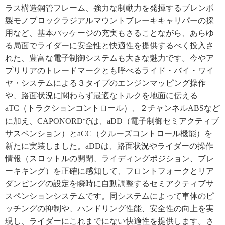
ラス構造鋼管フレーム、強力な制動力を発揮するブレンボ
製モノブロックラジアルマウントブレーキキャリパーの採
用など、基本パッケージの充実もさることながら、あらゆ
る局面でライダーに安全性と快適性を提供するべく投入さ
れた、豊富な電子制御システムも大きな魅力です。今やア
プリリアのトレードマークとも呼べるライド・バイ・ワイ
ヤ・システムによる３タイプのエンジンマッピング操作
や、路面状況に関わらず最適なトルクを地面に伝える
aTC（トラクションコントロール）、２チャンネルABSなど
に加え、CAPONORDでは、aDD（電子制御セミアクティブ
サスペンション）とaCC（クルーズコントロール機能）を
新たに実装しました。aDDは、路面状況やライダーの操作
情報（スロットルの開閉、ライディングポジション、ブレ
ーキキング）を正確に感知して、フロントフォークとリア
ダンピングの設定を瞬時に自動調整するセミアクティブサ
スペンションシステムです。同システムによって車体のピ
ッチングの抑制や、ハンドリング性能、安全性の向上を実
現し、ライダーにこれまでにない快適性を提供します。さ