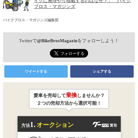
イクに無理やり積載するのはなぜ？」 バイク
ブロス・マガジンズ
バイクブロス・マガジンズ編集部
Twitterで
@BikeBrosMagazin
をフォローしよう！
ツイートする
シェアする
乗換
愛車を売却して
しませんか？
２つの売却方法から選択可能！
1.
オークション
方法