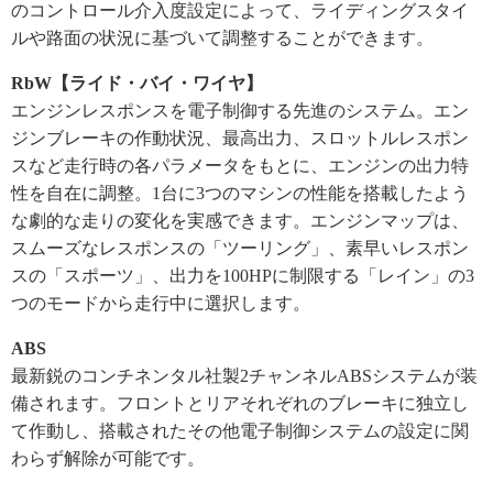
のコントロール介入度設定によって、ライディングスタイ
ルや路面の状況に基づいて調整することができます。
RbW【ライド・バイ・ワイヤ】
エンジンレスポンスを電子制御する先進のシステム。エン
ジンブレーキの作動状況、最高出力、スロットルレスポン
スなど走行時の各パラメータをもとに、エンジンの出力特
性を自在に調整。1台に3つのマシンの性能を搭載したよう
な劇的な走りの変化を実感できます。エンジンマップは、
スムーズなレスポンスの「ツーリング」、素早いレスポン
スの「スポーツ」、出力を100HPに制限する「レイン」の3
つのモードから走行中に選択します。
ABS
最新鋭のコンチネンタル社製2チャンネルABSシステムが装
備されます。フロントとリアそれぞれのブレーキに独立し
て作動し、搭載されたその他電子制御システムの設定に関
わらず解除が可能です。