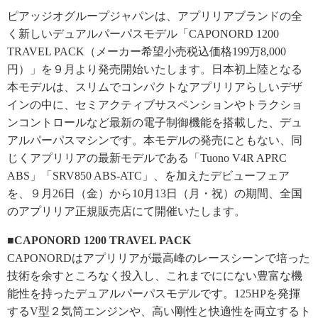
ピアッジオグループジャパンは、アプリリアブランドの全
く新しいデュアルパーパスモデル「CAPONORD 1200
TRAVEL PACK（メーカー希望小売税込価格199万8,000
円）」を９月より発売開始いたします。日本初上陸となる
本モデルは、スリムでコンパクトなアプリリアらしいデザ
インの中に、セミアクティブサスペンションやトラクショ
ンコントロールなど最新の電子制御機能を搭載した、デュ
アルパーパスマシンです。本モデルの発売にともない、同
じくアプリリアの最新モデルである「Tuono V4R APRC
ABS」「SRV850 ABS-ATC」、を加えたデビューフェア
を、９月26日（金）から10月13日（月・祝）の期間、全国
のアプリリア正規販売店にて開催いたします。
■CAPONORD 1200 TRAVEL PACK
CAPONORDはアプリリアが最高峰のレースシーンで培った
技術を余すところなく投入し、これまでににない豊富な機
能性を持ったデュアルパーパスモデルです。125HPを発揮
するV型２気筒エンジンや、高い剛性と快適性を両立するト