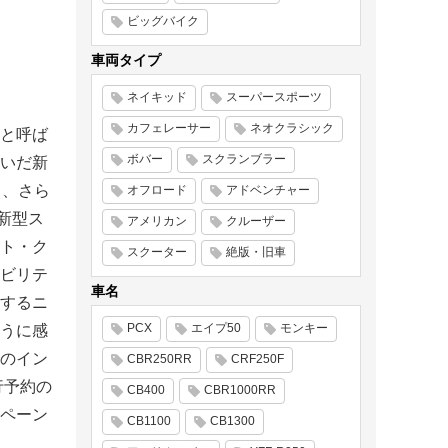
ビッグバイク
車両タイプ
ネイキッド
スーパースポーツ
カフェレーサー
ネオクラシック
と呼ば
ボバー
スクランブラー
いだ新
し、さら
オフロード
アドベンチャー
た新型ス
アメリカン
クルーザー
ト・ク
スクーター
絶版・旧車
ビリテ
車名
するニ
PCX
エイプ50
モンキー
うに感
のイン
CBR250RR
CRF250F
行予約の
CB400
CBR1000RR
ペーン
CB1100
CB1300