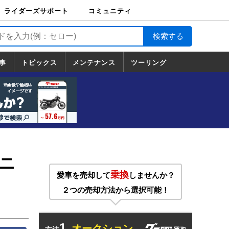
ライダーズサポート
コミュニティ
ライダーズサポート
バイク輸送
バイクガレージライ
バイク車両保険
ロードサービス
バイク試乗
コミュニティ
日記
ツーリング
カスタム
TOP
フ
TOP
事
トピックス
メンテナンス
ツーリング
トピックス
ホンダ
ヤマハ
スズキ
カワサキ
ハーレーダ
BMW
ドゥカティ
トライアン
メンテナンス
基本整備
部位別メンテ
工具の使い方
ツール100選
メンテのうん
一覧
ビッドソン
フ
一覧
ちく
ニ
乗換
愛車を売却して
しませんか？
２つの売却方法から選択可能！
1.
オークション