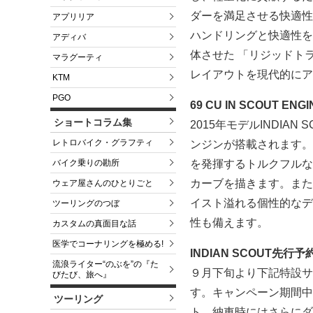
ダーを満足させる快適性
アプリリア
ハンドリングと快適性を
アディバ
体させた 「リジッドト
マラグーティ
レイアウトを現代的にア
KTM
PGO
69 CU IN SCOUT ENGI
ショートコラム集
2015年モデルINDIA
レトロバイク・グラフティ
ンジンが搭載されます。
バイク乗りの勘所
を発揮するトルクフルな
カーブを描きます。また、
ウェア屋さんのひとりごと
イスト溢れる個性的なデ
ツーリングのつぼ
性も備えます。
カスタムの真面目な話
医学でコーナリングを極める!
INDIAN SCOUT先
流浪ライター“のぶを”の『た
９月下旬より下記特設サイ
びたび、旅へ』
す。キャンペーン期間中に
ツーリング
ト、納車時にはさらにダ