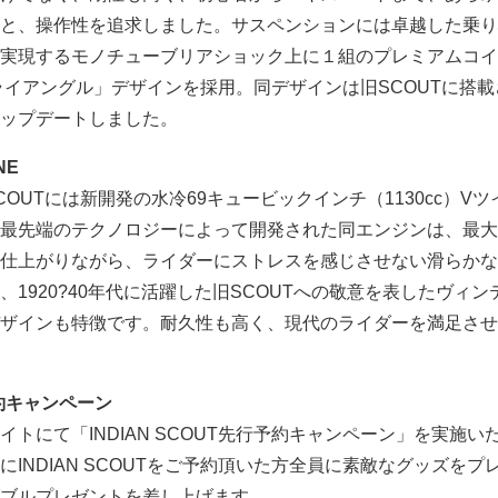
と、操作性を追求しました。サスペンションには卓越した乗り
実現するモノチューブリアショック上に１組のプレミアムコイ
ライアングル」デザインを採用。同デザインは旧SCOUTに搭載
ップデートしました。
NE
N SCOUTには新開発の水冷69キュービックインチ（1130cc）V
最先端のテクノロジーによって開発された同エンジンは、最大9
仕上がりながら、ライダーにストレスを感じさせない滑らかな
1920?40年代に活躍した旧SCOUTへの敬意を表したヴィン
ザインも特徴です。耐久性も高く、現代のライダーを満足させ
行予約キャンペーン
トにて「INDIAN SCOUT先行予約キャンペーン」を実施い
INDIAN SCOUTをご予約頂いた方全員に素敵なグッズをプ
ブルプレゼントを差し上げます。