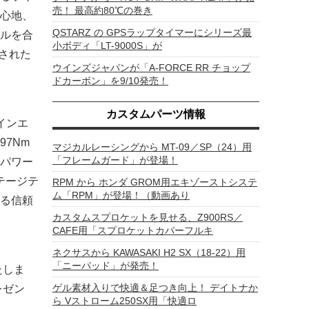
売！ 最高約80℃の巻き
心地、
QSTARZ の GPSラップタイマーにシリーズ最
ルを合
小ボディ「LT-9000S」が
された
ウインズジャパンが「A-FORCE RR チョップ
ドカーボン」を9/10発売！
カスタムパーツ情報
ツインエ
7Nm
マジカルレーシングから MT-09／SP（24）用
「フレームガード」が登場！
パワー
テージテ
RPM から ホンダ GROM用エキゾーストシステ
ム「RPM」が登場！（動画あり
る信頼
カスタムスプロケットを見せる、Z900RS／
CAFE用「スプロケットカバーフルキ
ネクサスから KAWASAKI H2 SX（18-22）用
「ニーパッド」が発売！
たしま
ゲル素材入りで快適＆足つき向上！ デイトナか
レゼン
ら Vストローム250SX用「快適ロ