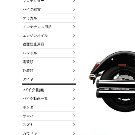
プロテクター
バイク雑貨
ケミカル
メンテナンス用品
エンジンオイル
盗難防止用品
ハンドル
電装類
外装類
タイヤ
バイク動画
バイク動画一覧
ホンダ
ヤマハ
スズキ
カワサキ