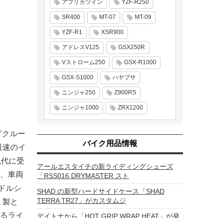
アフリカツイン
YZF-R250
SR400
MT-07
MT-09
YZF-R1
XSR900
アドレスV125
GSX250R
Vストローム250
GSX-R1000
GSX-S1000
ハヤブサ
ニンジャ250
Z900RS
ニンジャ1000
ZRX1200
グクルー
バイク用品情報
最速のイ
現代に受
アールエスタイチの新ライディングシューズ
、車両
「RSS016 DRYMASTER スト
ドルシ
SHAD の新型ハードサイドケース「SHAD
TERRA TR27」がカスタムジ
ミ製と
るライ
デイトナから「HOT GRIP WRAP HEAT」が発