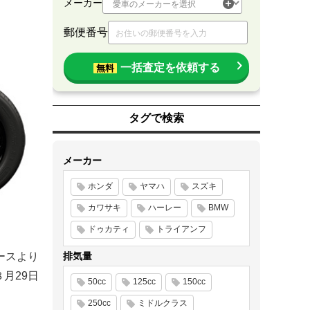
メーカー
郵便番号
一括査定を依頼する
無料
タグで検索
メーカー
ホンダ
ヤマハ
スズキ
カワサキ
ハーレー
BMW
ドゥカティ
トライアンフ
排気量
ースより
８月29日
50cc
125cc
150cc
250cc
ミドルクラス