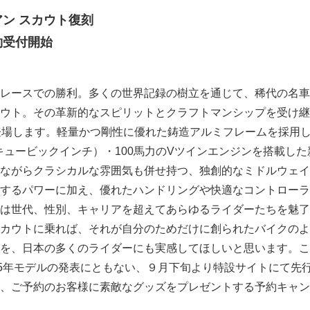
ン スカウト復刻
約受付開始
レースでの勝利。多くの世界記録の樹立を通じて、稀代の名車
ウト。その革新的なスピリットとクラフトマンシップを受け継
登場します。軽量かつ剛性に優れた鋳造アルミフレームを採用
69キュービックインチ）・100馬力のVツインエンジンを搭載し
ながらクラシカルな雰囲気も併せ持つ、独創的なミドルウェイ
するパワーに加え、優れたハンドリングや快適なコントローラ
は世代、性別、キャリアを超えてあらゆるライダーたちを魅了
カウトに乗れば、それが自分のためだけに創られたバイクのよ
を、日本の多くのライダーにも実感してほしいと思います。こ
15年モデルの発表にともない、９月下旬より特設サイトにて先
、ご予約のお客様に素敵なグッズをプレゼントする予約キャン