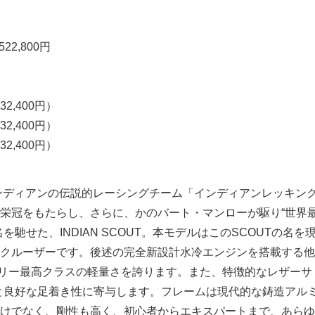
22,800円
,400円）
,400円）
,400円）
インディアンの伝説的レーシングチーム「インディアンレッキン
栄冠をもたらし、さらに、かのバート・マンローが駆り“世界
を馳せた、INDIAN SCOUT。本モデルはこのSCOUTの名を
クルーザーです。後述の完全新設計水冷エンジンを搭載する他
テゴリー最高クラスの軽量さを誇ります。また、特徴的なレザーサ
mと良好な足着き性に寄与します。フレームは現代的な鋳造アル
けでなく、剛性も高く、初心者からエキスパートまで、あらゆ