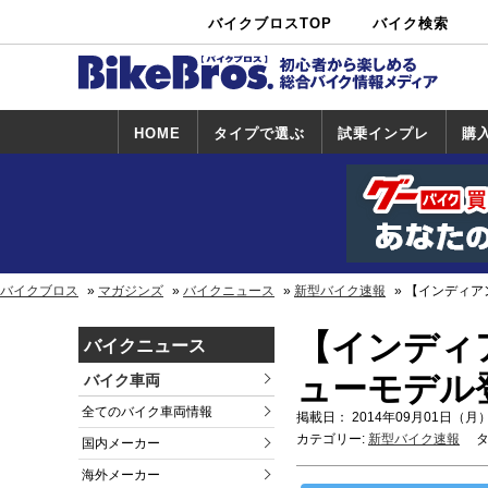
バイクブロスTOP
バイク検索
中古バイ
カタログ検
ショップ検
ク・新車検
索
索
索
HOME
タイプで選ぶ
試乗インプレ
購
スポーツ＆ネ
原付＆ミニバ
アメリカン＆
ビッグスクー
オフロード
試乗インプレ
ホンダ
ヤマハ
スズキ
カワサキ
ハーレー
BMW
トライアンフ
ドゥカティ
購
ホ
ヤ
ス
カ
イキッド
イク
クルーザー
ター
一覧
一
バイクブロス
マガジンズ
バイクニュース
新型バイク速報
【インディア
【インディ
バイクニュース
ューモデル
バイク車両
全てのバイク車両情報
掲載日： 2014年09月01日（月）
カテゴリー:
新型バイク速報
タ
国内メーカー
海外メーカー