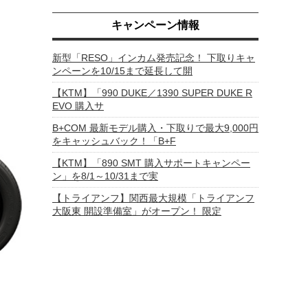
キャンペーン情報
新型「RESO」インカム発売記念！ 下取りキャ
ンペーンを10/15まで延長して開
【KTM】「990 DUKE／1390 SUPER DUKE R
EVO 購入サ
B+COM 最新モデル購入・下取りで最大9,000円
をキャッシュバック！「B+F
【KTM】「890 SMT 購入サポートキャンペー
ン」を8/1～10/31まで実
【トライアンフ】関西最大規模「トライアンフ
大阪東 開設準備室」がオープン！ 限定