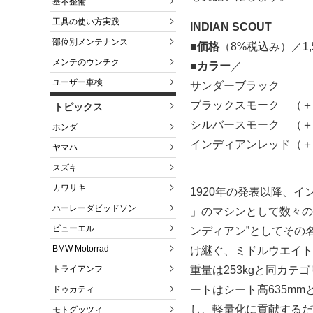
基本整備
工具の使い方実践
INDIAN SCOUT
部位別メンテナンス
■価格
（8%税込み）／1,5
メンテのウンチク
■カラー
／
ユーザー車検
サンダーブラック
ブラックスモーク （＋32
トピックス
シルバースモーク （＋32
ホンダ
インディアンレッド（＋32
ヤマハ
スズキ
カワサキ
1920年の発表以降、
ハーレーダビッドソン
」のマシンとして数々の
ビューエル
ンディアン”としてその名
BMW Motorrad
け継ぐ、ミドルウエイト
トライアンフ
重量は253kgと同カ
ートはシート高635m
ドゥカティ
し、軽量化に貢献するだ
モトグッツィ