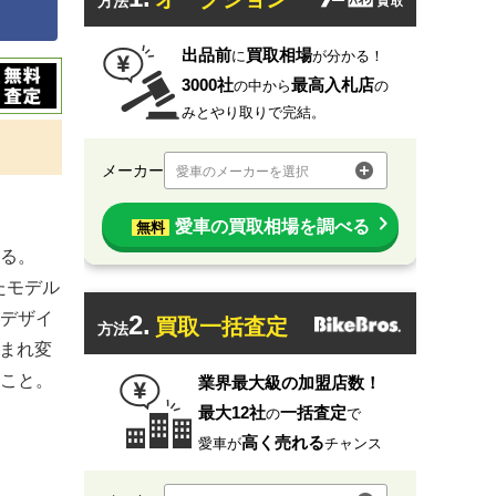
方法
出品前
買取相場
に
が分かる！
3000社
最高入札店
の中から
の
みとやり取りで完結。
メーカー
愛車のメーカーを選択
愛車の買取相場を調べる
無料
る。
たモデル
デザイ
2.
買取一括査定
方法
生まれ変
こと。
業界最大級の加盟店数！
最大12社
一括査定
の
で
高く売れる
愛車が
チャンス