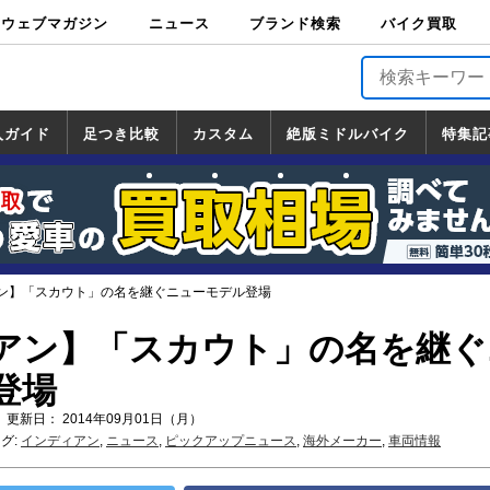
ウェブマガジン
ニュース
ブランド検索
バイク買取
バイクブロス・
原付＆ミニバイ
スポーツ＆ネイ
アメリカン＆ツ
ビッグスクータ
オフロード
バージンハーレ
バージンBMW
バージンドゥカ
バージントライ
ニュース
車両情報
イベント
キャンペ
トピック
バイク用
バイクパ
書籍・
サポート
お知らせ
ブランドを検
ブランドボイ
バイク買取
マガジンズ
ク
キッド
アラー
ー
ー
ティ
アンフ
TOP
ーン
ス
品
ーツ
DVD
索
ス
入ガイド
足つき比較
カスタム
絶版ミドルバイク
特集記
入ガイド
ンダ
マハ
ズキ
ワサキ
カスタム
ホンダ
ヤマハ
スズキ
カワサキ
道の駅調査隊
ツーリング情報局
日本の道50選
国道めぐり
林道ツーリング
絶版ミドルバイク
ホンダ
ヤマハ
スズキ
カワサキ
覧
一覧
一覧
ン】「スカウト」の名を継ぐニューモデル登場
アン】「スカウト」の名を継ぐ
登場
 更新日： 2014年09月01日（月）
グ:
インディアン
,
ニュース
,
ピックアップニュース
,
海外メーカー
,
車両情報