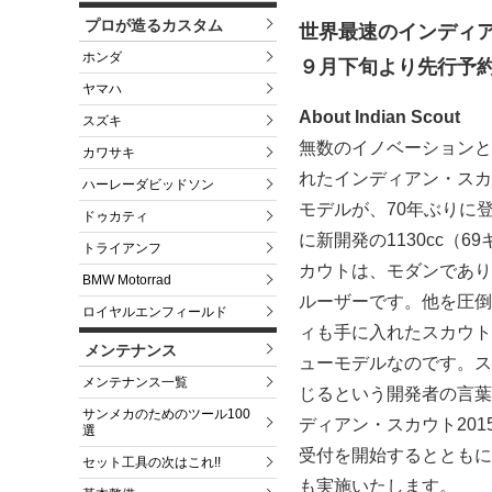
プロが造るカスタム
世界最速のインディア
ホンダ
９月下旬より先行予
ヤマハ
About Indian Scout
スズキ
無数のイノベーションと
カワサキ
れたインディアン・スカ
ハーレーダビッドソン
モデルが、70年ぶりに
ドゥカティ
に新開発の1130cc（
トライアンフ
カウトは、モダンであり
BMW Motorrad
ルーザーです。他を圧倒
ロイヤルエンフィールド
ィも手に入れたスカウト
メンテナンス
ューモデルなのです。ス
メンテナンス一覧
じるという開発者の言葉
サンメカのためのツール100
ディアン・スカウト20
選
受付を開始するとともに
セット工具の次はこれ!!
も実施いたします。