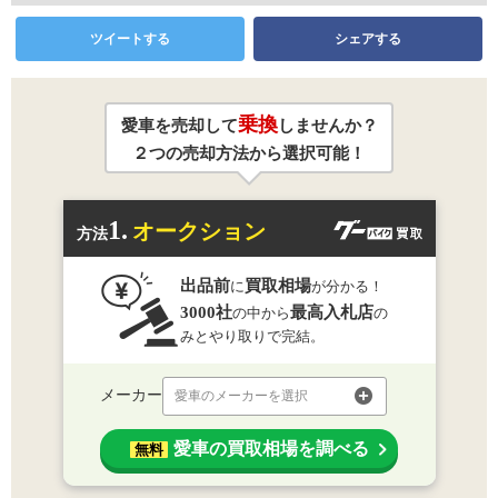
ツイートする
シェアする
乗換
愛車を売却して
しませんか？
２つの売却方法から選択可能！
1.
オークション
方法
出品前
買取相場
に
が分かる！
3000社
最高入札店
の中から
の
みとやり取りで完結。
メーカー
愛車のメーカーを選択
愛車の買取相場を調べる
無料