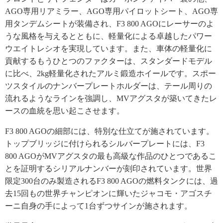
AGO専用リアミラー、AGO専用パイロットシート、AGO専
用タンデムシートが装備され、F3 800 AGOにレーサーのよ
うな風格を与えるとともに、軽量化による卓越したパワー
ウエイトレシオを実現しています。また、車体の軽量化に
貢献するもうひとつのファクターは、スタンダードモデル
に比べ、2kg軽量化されたアルミ鍛造ホイールです。スポー
ツスタイルのナンバープレートホルダーは、テール周りの
流れるようなラインを強調し、MVアグスタが築いてきたレ
ースの血統を思い起こさせます。
F3 800 AGOの細部には、特別な仕立てが施されています。
トップブリッジに付けられるシルバープレートには、F3
800 AGOがMVアグスタの最も高級な作品のひとつであるこ
とを証明するシリアルナンバーが刻印されています。世界
限定300台のみ製造されるF3 800 AGOの燃料タンクには、過
去15回もの世界チャンピオンに輝いたジャコモ・アゴスチ
ーニ自身の手によって1台ずつサインが施されます。