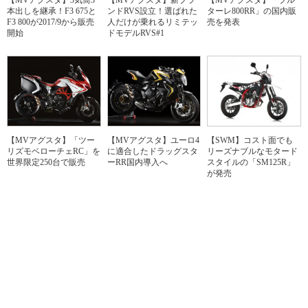
【MVアグスタ】3気筒3
【MVアグスタ】新ブラ
【MVアグスタ】「ブル
本出しを継承！F3 675と
ンドRVS設立！選ばれた
ターレ800RR」の国内販
F3 800が2017/9から販売
人だけが乗れるリミテッ
売を発表
開始
ドモデルRVS#1
【MVアグスタ】「ツー
【MVアグスタ】ユーロ4
【SWM】コスト面でも
リズモベローチェRC」を
に適合したドラッグスタ
リーズナブルなモタード
世界限定250台で販売
ーRR国内導入へ
スタイルの「SM125R」
が発売