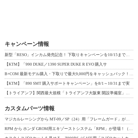
キャンペーン情報
新型「RESO」インカム発売記念！ 下取りキャンペーンを10/15まで延長して開
【KTM】「990 DUKE／1390 SUPER DUKE R EVO 購入サ
B+COM 最新モデル購入・下取りで最大9,000円をキャッシュバック！「B+F
【KTM】「890 SMT 購入サポートキャンペーン」を8/1～10/31まで実
【トライアンフ】関西最大規模「トライアンフ大阪東 開設準備室」がオープン！ 限定
カスタムパーツ情報
マジカルレーシングから MT-09／SP（24）用「フレームガード」が登場！
RPM から ホンダ GROM用エキゾーストシステム「RPM」が登場！（動画あり