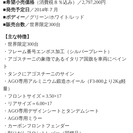
■希望小売価格
（消費税８％込み）／2,797,200円
■発売予定日
／2014年７月
■ボディー
／グリーン/ホワイト/レッド
■販売台数
／世界限定300台
【主な特徴】
・世界限定300台
・フレーム番号エンボス加工（シルバープレート）
・アゴスチーニの象徴であるイタリア国旗を車両にペイン
ト
・タンクにアゴスチーニのサイン
・AGO専用アルミニウム鍛造ホイール（F3-800より2Kg軽
量）
・フロントサイズ＝3.50×17
・リアサイズ＝6.00×17
・AGO専用デザインシートとタンデムシート
・AGO専用ミラー
・カーボンフロントフェンダー