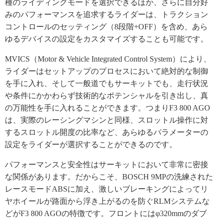
種のライディングモードを選択できるほか、さらに自分好
みのパフォーマンスを追求するライダーは、トラクション
コントロールのセッティング（8段階+OFF）を含め、あら
ゆるデバイスの設定をカスタマイズすることも可能です。
MVICS（Motor & Vehicle Integrated Control System）により、
ライダーはセットアップのプロセスにおいて絶対的な制御
を手に入れ、そして一般道でもサーキットでも、走行状況
や条件にかかわらず技術的なポテンシャルを引き出し、真
の万能性を手に入れることができます。つまりF3 800 AGO
は、実際のレーシングマシンと同様、スロットル操作に対
するスロットル開度の比率など、あらゆるパラメーターの
設定をライダーが選択することができるのです。
パフォーマンスと安全性はサーキットにおいて非常に密接
な関係があります。だからこそ、BOSCH 9MPの洗練された
レースモードABSに加え、激しいブレーキングによってリ
ヤホイールが路面から浮き上がるのを防ぐRLMシステムな
どがF3 800 AGOの特徴です。フロントにはφ320mmのダブ