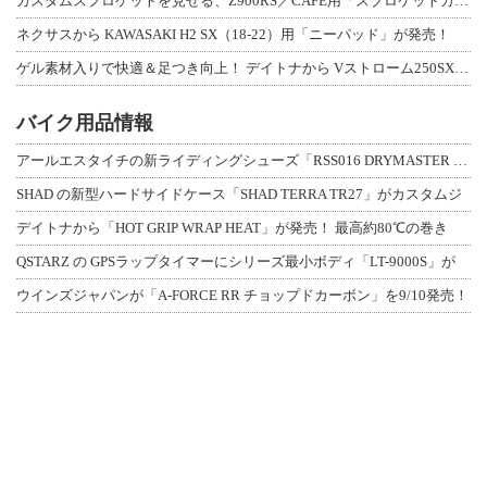
カスタムスプロケットを見せる、Z900RS／CAFE用「スプロケットカバーフルキ
ネクサスから KAWASAKI H2 SX（18-22）用「ニーパッド」が発売！
ゲル素材入りで快適＆足つき向上！ デイトナから Vストローム250SX用「快適ロ
バイク用品情報
アールエスタイチの新ライディングシューズ「RSS016 DRYMASTER スト
SHAD の新型ハードサイドケース「SHAD TERRA TR27」がカスタムジ
デイトナから「HOT GRIP WRAP HEAT」が発売！ 最高約80℃の巻き
QSTARZ の GPSラップタイマーにシリーズ最小ボディ「LT-9000S」が
ウインズジャパンが「A-FORCE RR チョップドカーボン」を9/10発売！