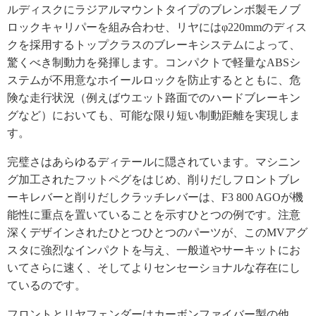
ルディスクにラジアルマウントタイプのブレンボ製モノブ
ロックキャリパーを組み合わせ、リヤにはφ220mmのディス
クを採用するトップクラスのブレーキシステムによって、
驚くべき制動力を発揮します。コンパクトで軽量なABSシ
ステムが不用意なホイールロックを防止するとともに、危
険な走行状況（例えばウエット路面でのハードブレーキン
グなど）においても、可能な限り短い制動距離を実現しま
す。
完璧さはあらゆるディテールに隠されています。マシニン
グ加工されたフットペグをはじめ、削りだしフロントブレ
ーキレバーと削りだしクラッチレバーは、F3 800 AGOが機
能性に重点を置いていることを示すひとつの例です。注意
深くデザインされたひとつひとつのパーツが、このMVアグ
スタに強烈なインパクトを与え、一般道やサーキットにお
いてさらに速く、そしてよりセンセーショナルな存在にし
ているのです。
フロントとリヤフェンダーはカーボンファイバー製の他、