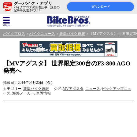
グーバイク・アプリ
ダウンロード
バイクブロスの新着記事・話題の
記事を見逃さない！
バイクブロス
バイクニュース
新型バイク速報
【MVアグスタ】 世界限定300
【MVアグスタ】 世界限定300台のF3-800 AGO
発売へ
掲載日：2014年04月25日（金）
カテゴリー:
新型バイク速報
タグ:
MVアグスタ
,
ニュース
,
ピックアップニュ
ース
,
海外メーカー
,
車両情報