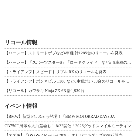
リコール情報
【ハーレー】ストリートボブなど4車種 計1285台のリコールを発表
【ハーレー】「スポーツスターS」「ロードグライド」など計8車種のリコールを発表
【トライアンフ】スピードトリプル RX のリコールを発表
【トライアンフ】ボンネビル T100 など6車種計3,753台のリコールを発表
【リコール】カワサキ Ninja ZX-6R 計1,930台
イベント情報
【BMW】新型 F450GS も登場！「BMW MOTORRAD DAYS JA
CB750F 展示や大抽選会も！ 8/22開催「2026グッドスマイルミーティン
【スズキ】「GSX-S/R Meeting 2026」オリジナルグッズの先行販売