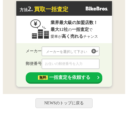
2.
買取一括査定
方法
業界最大級の加盟店数！
最大12社
一括査定
の
で
高く売れる
愛車が
チャンス
メーカー
郵便番号
一括査定を依頼する
無料
NEWSのトップに戻る