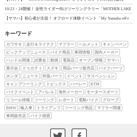
10/23・24開催！ 女性ライダー向けツーリングラリー「MOTHER LAKE
【ヤマハ】初心者が主役！ オフロード体験イベント「My Yamaha off-r
キーワード
カワサキ
走行＆ライテク
マフラー
ヘルメット
キャンペーン
ピックアップニュース
バイク用品
車両情報
国内メーカー
ハンドル関連
試乗会
動画
電装品
オープン情報
ヤマハ
展示会
ドゥカティ
スズキ
用品パーツ販売店
バイクパーツ
ホンダ
ニュース
外装パーツ
イベント
サスペンション
キャンプツーリング
トピックス
ハーレー
KTM
バイクイベント
アパレル
海外メーカー
モータースポーツ
リコール情報
ツーリング
レポート
電動バイク
グローブ
BMW
輸入車
トライアンフ
ツーリング用品
マフラー関連
車両販売店
バイク雑貨