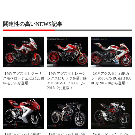
関連性の高いNEWS記事
【MVアグスタ】ツーリ
【MVアグスタ】レーシ
【MVアグスタ】SBKカ
ズモベローチェRCに2018
ングスピリッツを受け継
ラーのF3 675 RC＆F3 800
年モデルが登場
ぐDRAGSTER 800RCが
RCが2017/10から登場！
2017/12に登場！