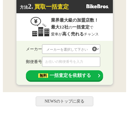
2.
買取一括査定
方法
業界最大級の加盟店数！
最大12社
一括査定
の
で
高く売れる
愛車が
チャンス
メーカー
郵便番号
一括査定を依頼する
無料
NEWSのトップに戻る