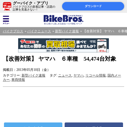
グーバイク・アプリ
ダウンロード
バイクブロスの新着記事・話題の
記事を見逃さない！
バイクブロス
バイクニュース
新型バイク速報
【改善対策】 ヤマハ ６車種 
【改善対策】 ヤマハ ６車種 54,474台対象
掲載日：2013年05月10日（金）
カテゴリー:
新型バイク速報
タグ:
ニュース
,
ヤマハ
,
リコール情報
,
国内メー
カー
,
車両情報