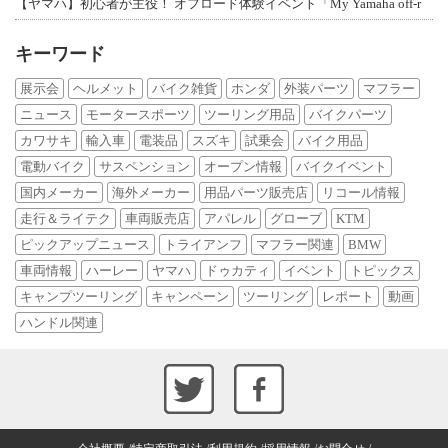
【ヤマハ】初心者が主役！ オフロード体験イベント「My Yamaha off-r
キーワード
展示会
ヘルメット
バイク雑貨
ホンダ
外装パーツ
マフラー
ニュース
モータースポーツ
ツーリング用品
バイクパーツ
カワサキ
輸入車
電装品
スズキ
試乗会
バイク用品
電動バイク
サスペンション
オープン情報
バイクイベント
国内メーカー
海外メーカー
用品パーツ販売店
リコール情報
走行＆ライテク
車両販売店
アパレル
グローブ
KTM
ピックアップニュース
トライアンフ
マフラー関連
BMW
車両情報
ハーレー
ヤマハ
ドゥカティ
イベント
トピックス
キャンプツーリング
キャンペーン
ツーリング
レポート
動画
ハンドル関連