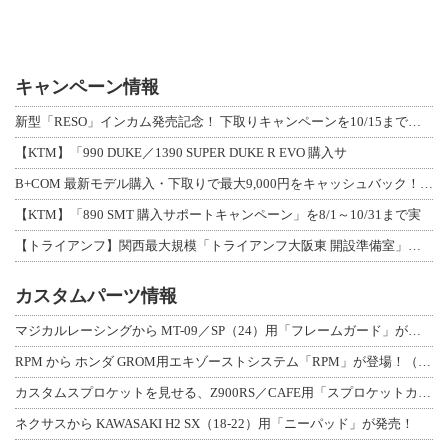
キャンペーン情報
新型「RESO」インカム発売記念！ 下取りキャンペーンを10/15まで延長して開
【KTM】「990 DUKE／1390 SUPER DUKE R EVO 購入サ
B+COM 最新モデル購入・下取りで最大9,000円をキャッシュバック！「B+F
【KTM】「890 SMT 購入サポートキャンペーン」を8/1～10/31まで実
【トライアンフ】関西最大規模「トライアンフ大阪東 開設準備室」がオープン！ 限定
カスタムパーツ情報
マジカルレーシングから MT-09／SP（24）用「フレームガード」が登場！
RPM から ホンダ GROM用エキゾーストシステム「RPM」が登場！（動画あり
カスタムスプロケットを見せる、Z900RS／CAFE用「スプロケットカバーフルキ
ネクサスから KAWASAKI H2 SX（18-22）用「ニーパッド」が発売！