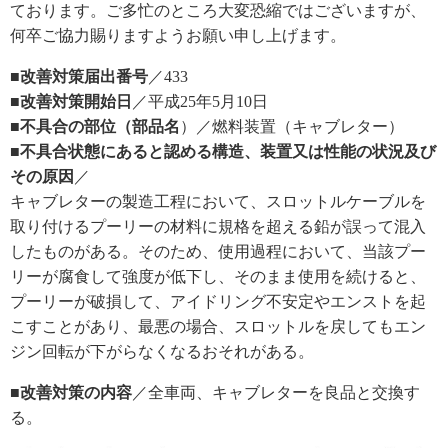
ております。ご多忙のところ大変恐縮ではございますが、
何卒ご協力賜りますようお願い申し上げます。
■改善対策届出番号
／433
■改善対策開始日
／平成25年5月10日
■不具合の部位（部品名
）／燃料装置（キャブレター）
■不具合状態にあると認める構造、装置又は性能の状況及び
その原因
／
キャブレターの製造工程において、スロットルケーブルを
取り付けるプーリーの材料に規格を超える鉛が誤って混入
したものがある。そのため、使用過程において、当該プー
リーが腐食して強度が低下し、そのまま使用を続けると、
プーリーが破損して、アイドリング不安定やエンストを起
こすことがあり、最悪の場合、スロットルを戻してもエン
ジン回転が下がらなくなるおそれがある。
■改善対策の内容
／全車両、キャブレターを良品と交換す
る。