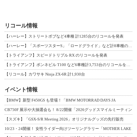
リコール情報
【ハーレー】ストリートボブなど4車種 計1285台のリコールを発表
【ハーレー】「スポーツスターS」「ロードグライド」など計8車種のリコールを発表
【トライアンフ】スピードトリプル RX のリコールを発表
【トライアンフ】ボンネビル T100 など6車種計3,753台のリコールを発表
【リコール】カワサキ Ninja ZX-6R 計1,930台
イベント情報
【BMW】新型 F450GS も登場！「BMW MOTORRAD DAYS JA
CB750F 展示や大抽選会も！ 8/22開催「2026グッドスマイルミーティン
【スズキ】「GSX-S/R Meeting 2026」オリジナルグッズの先行販売
10/23・24開催！ 女性ライダー向けツーリングラリー「MOTHER LAKE