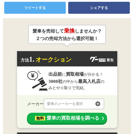
ツイートする
シェアする
乗換
愛車を売却して
しませんか？
２つの売却方法から選択可能！
1.
オークション
方法
出品前
買取相場
に
が分かる！
3000社
最高入札店
の中から
の
みとやり取りで完結。
メーカー
愛車のメーカーを選択
愛車の買取相場を調べる
無料