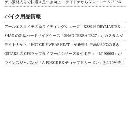
ゲル素材入りで快適＆足つき向上！ デイトナから Vストローム250SX用「快適ロ
バイク用品情報
アールエスタイチの新ライディングシューズ「RSS016 DRYMASTER スト
SHAD の新型ハードサイドケース「SHAD TERRA TR27」がカスタムジ
デイトナから「HOT GRIP WRAP HEAT」が発売！ 最高約80℃の巻き
QSTARZ の GPSラップタイマーにシリーズ最小ボディ「LT-9000S」が
ウインズジャパンが「A-FORCE RR チョップドカーボン」を9/10発売！