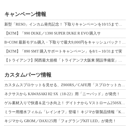
キャンペーン情報
新型「RESO」インカム発売記念！ 下取りキャンペーンを10/15まで延長して開
【KTM】「990 DUKE／1390 SUPER DUKE R EVO 購入サ
B+COM 最新モデル購入・下取りで最大9,000円をキャッシュバック！「B+F
【KTM】「890 SMT 購入サポートキャンペーン」を8/1～10/31まで実
【トライアンフ】関西最大規模「トライアンフ大阪東 開設準備室」がオープン！ 限定
カスタムパーツ情報
カスタムスプロケットを見せる、Z900RS／CAFE用「スプロケットカバーフルキ
ネクサスから KAWASAKI H2 SX（18-22）用「ニーパッド」が発売！
ゲル素材入りで快適＆足つき向上！ デイトナから Vストローム250SX用「快適ロ
ミラー用撥水フィルム「レインオフ」登場！ キジマが新製品情報「KIJIMA NE
キジマから GROM／DAX125用「フォグランプKIT LED」が発売！