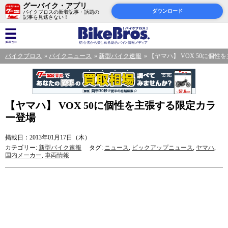
グーバイク・アプリ
ダウンロード
バイクブロスの新着記事・話題の
記事を見逃さない！
バイクブロス
バイクニュース
新型バイク速報
【ヤマハ】 VOX 50に個
【ヤマハ】 VOX 50に個性を主張する限定カラ
ー登場
掲載日：2013年01月17日（木）
カテゴリー:
新型バイク速報
タグ:
ニュース
,
ピックアップニュース
,
ヤマハ
,
国内メーカー
,
車両情報