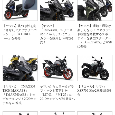
【ヤマハ】足つき性を向
【ヤマハ】
【ヤマハ】通勤・通学が
上させたアクセサリーパ
「TMAX560」シリーズ
楽しくなる！ コネクテッ
ッケージ「X FORCE
の2023年モデルにニュー
ド機能を搭載するスポー
Low」を発売！
カラーを採用し3/28に発
ティーな新型スクーター
売！
「X FORCE ABS」が6/28
に発売！
【ヤマハ】「TMAX560
ヤマハからカラー＆グラ
【リコール】ヤマハ
TECH MAX ABS」
フィックを変更した
XSR700 ほか2車種 計968
「TMAX560 ABS」をモ
「MT-03」「MT-25」の
台
デルチェンジ！2022年モ
2019年モデルが3/1発売へ
デルを7/7発売