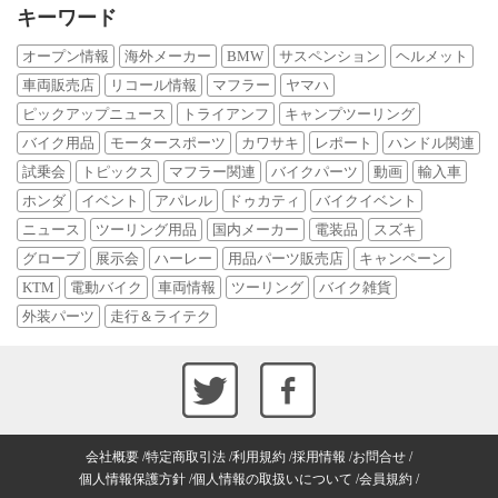
キーワード
オープン情報
海外メーカー
BMW
サスペンション
ヘルメット
車両販売店
リコール情報
マフラー
ヤマハ
ピックアップニュース
トライアンフ
キャンプツーリング
バイク用品
モータースポーツ
カワサキ
レポート
ハンドル関連
試乗会
トピックス
マフラー関連
バイクパーツ
動画
輸入車
ホンダ
イベント
アパレル
ドゥカティ
バイクイベント
ニュース
ツーリング用品
国内メーカー
電装品
スズキ
グローブ
展示会
ハーレー
用品パーツ販売店
キャンペーン
KTM
電動バイク
車両情報
ツーリング
バイク雑貨
外装パーツ
走行＆ライテク
会社概要
特定商取引法
利用規約
採用情報
お問合せ
個人情報保護方針
個人情報の取扱いについて
会員規約