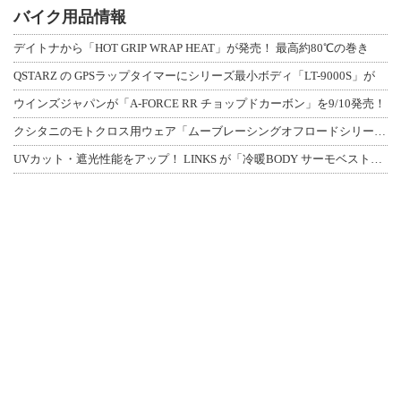
バイク用品情報
デイトナから「HOT GRIP WRAP HEAT」が発売！ 最高約80℃の巻き
QSTARZ の GPSラップタイマーにシリーズ最小ボディ「LT-9000S」が
ウインズジャパンが「A-FORCE RR チョップドカーボン」を9/10発売！
クシタニのモトクロス用ウェア「ムーブレーシングオフロードシリーズ」3アイテムが登
UVカット・遮光性能をアップ！ LINKS が「冷暖BODY サーモベスト」改良