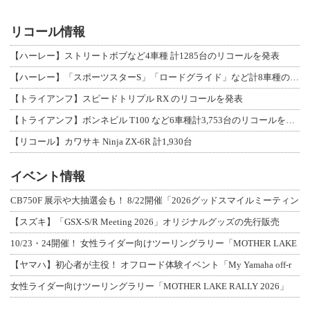
リコール情報
【ハーレー】ストリートボブなど4車種 計1285台のリコールを発表
【ハーレー】「スポーツスターS」「ロードグライド」など計8車種のリコールを発表
【トライアンフ】スピードトリプル RX のリコールを発表
【トライアンフ】ボンネビル T100 など6車種計3,753台のリコールを発表
【リコール】カワサキ Ninja ZX-6R 計1,930台
イベント情報
CB750F 展示や大抽選会も！ 8/22開催「2026グッドスマイルミーティン
【スズキ】「GSX-S/R Meeting 2026」オリジナルグッズの先行販売
10/23・24開催！ 女性ライダー向けツーリングラリー「MOTHER LAKE
【ヤマハ】初心者が主役！ オフロード体験イベント「My Yamaha off-r
女性ライダー向けツーリングラリー「MOTHER LAKE RALLY 2026」