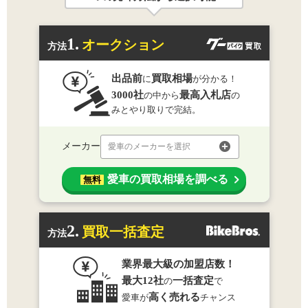
1.
オークション
方法
出品前
買取相場
に
が分かる！
3000社
最高入札店
の中から
の
みとやり取りで完結。
メーカー
愛車のメーカーを選択
愛車の買取相場を調べる
無料
2.
買取一括査定
方法
業界最大級の加盟店数！
最大12社
一括査定
の
で
高く売れる
愛車が
チャンス