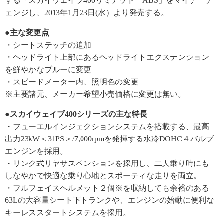
する「スカイウェイブ400リミテッド ABS」をマイナーチ
ェンジし、2013年1月23日(水）より発売する。
●主な変更点
・シートステッチの追加
・ヘッドライト上部にあるヘッドライトエクステンション
を鮮やかなブルーに変更
・スピードメーター内、照明色の変更
※主要諸元、メーカー希望小売価格に変更は無い。
●スカイウェイブ400シリーズの主な特長
・フューエルインジェクションシステムを搭載する、最高
出力23kW＜31PS＞/7,000rpmを発揮する水冷DOHC４バルブ
エンジンを採用。
・リンク式リヤサスペンションを採用し、二人乗り時にも
しなやかで快適な乗り心地とスポーティな走りを両立。
・フルフェイスヘルメット２個※を収納しても余裕のある
63Lの大容量シート下トランクや、エンジンの始動に便利な
キーレススタートシステムを採用。