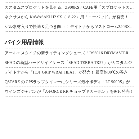
カスタムスプロケットを見せる、Z900RS／CAFE用「スプロケットカバーフルキ
ネクサスから KAWASAKI H2 SX（18-22）用「ニーパッド」が発売！
ゲル素材入りで快適＆足つき向上！ デイトナから Vストローム250SX用「快適ロ
バイク用品情報
アールエスタイチの新ライディングシューズ「RSS016 DRYMASTER スト
SHAD の新型ハードサイドケース「SHAD TERRA TR27」がカスタムジ
デイトナから「HOT GRIP WRAP HEAT」が発売！ 最高約80℃の巻き
QSTARZ の GPSラップタイマーにシリーズ最小ボディ「LT-9000S」が
ウインズジャパンが「A-FORCE RR チョップドカーボン」を9/10発売！