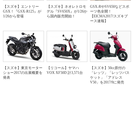
【スズキ】エントリー
【スズキ】ネオレトロモ
GSX-RやSV650などスポ
GSX！『GSX-R125』が
デル『SV650X』が1/26か
ーツ色全開！
1/26から登場
ら国内販売開始！
【EICMA2017/スズキブ
ース速報】
【スズキ】東京モーター
【リコール】ヤマハ
【スズキ】50cc原付の
ショー2017の出展概要を
VOX XF50D 計3,571台
「レッツ」「レッツバス
発表
ケット」「アドレス
V50」を2017/9に発売