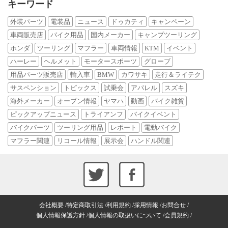
キーワード
外装パーツ
電装品
ニュース
ドゥカティ
キャンペーン
車両販売店
バイク用品
国内メーカー
キャンプツーリング
ホンダ
ツーリング
マフラー
車両情報
KTM
イベント
ハーレー
ヘルメット
モータースポーツ
グローブ
用品パーツ販売店
輸入車
BMW
カワサキ
走行＆ライテク
サスペンション
トピックス
試乗会
アパレル
スズキ
海外メーカー
オープン情報
ヤマハ
動画
バイク雑貨
ピックアップニュース
トライアンフ
バイクイベント
バイクパーツ
ツーリング用品
レポート
電動バイク
マフラー関連
リコール情報
展示会
ハンドル関連
会社概要
特定商取引法
利用規約
採用情報
お問合せ
個人情報保護方針
個人情報の取扱いについて
会員規約