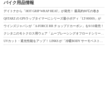
バイク用品情報
デイトナから「HOT GRIP WRAP HEAT」が発売！ 最高約80℃の巻き
QSTARZ の GPSラップタイマーにシリーズ最小ボディ「LT-9000S」が
ウインズジャパンが「A-FORCE RR チョップドカーボン」を9/10発売！
クシタニのモトクロス用ウェア「ムーブレーシングオフロードシリーズ」3アイテムが登
UVカット・遮光性能をアップ！ LINKS が「冷暖BODY サーモベスト」改良