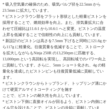
* 吸入空気量の確保のため、吸気バルブ径を22.5mm から
23.5mm に拡大しています。
* ピストンクラウン部をフラット形状とした軽量ピストンを
採用することで、燃焼効率を向上。また、排気量拡大に合
わせて圧縮比は11.6:1 から10.6:1 へと変更。ピストンの温度
上昇を低減することで信頼性の向上にも貢献しています。
* 新設計のピストンは高さを7.5mm 下げると同時に121.6g か
ら117g に軽量化。往復質量を低減することで、ストローク
を拡大しながらもNinja 250R の13,250rpm に匹敵する、
13,000rpm という高回転を実現し、高回転域でのパワー向上
に貢献しています。さらに、5mm ショート化され、4g の軽
量化を達成したピストンピンも往復質量低減に貢献してい
ます。
* ピストンクラウンからトップランド、トップリング溝にか
けて硬質アルマイトコーティングを施す
ことで、ピストンの耐久性を向上しています。
* ピストン下側に直接オイルが回るよう、ピストン内側にオ
イル穴を設けることで、ピストンの冷却に貢献していま