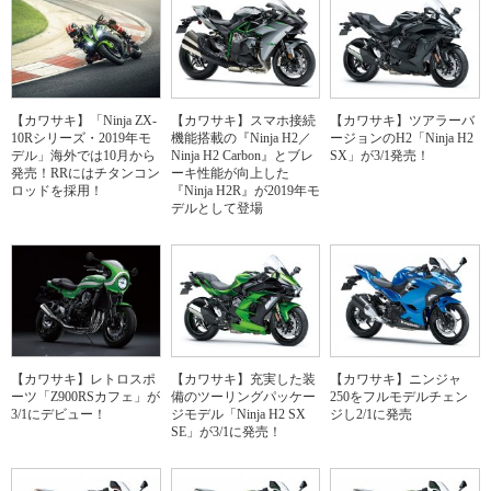
【カワサキ】「Ninja ZX-
【カワサキ】スマホ接続
【カワサキ】ツアラーバ
10Rシリーズ・2019年モ
機能搭載の『Ninja H2／
ージョンのH2「Ninja H2
デル」海外では10月から
Ninja H2 Carbon』とブレ
SX」が3/1発売！
発売！RRにはチタンコン
ーキ性能が向上した
ロッドを採用！
『Ninja H2R』が2019年モ
デルとして登場
【カワサキ】レトロスポ
【カワサキ】充実した装
【カワサキ】ニンジャ
ーツ「Z900RSカフェ」が
備のツーリングパッケー
250をフルモデルチェン
3/1にデビュー！
ジモデル「Ninja H2 SX
ジし2/1に発売
SE」が3/1に発売！