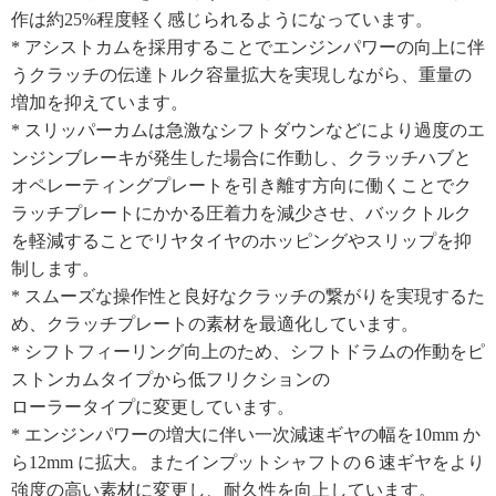
作は約25%程度軽く感じられるようになっています。
* アシストカムを採用することでエンジンパワーの向上に伴
うクラッチの伝達トルク容量拡大を実現しながら、重量の
増加を抑えています。
* スリッパーカムは急激なシフトダウンなどにより過度のエ
ンジンブレーキが発生した場合に作動し、クラッチハブと
オペレーティングプレートを引き離す方向に働くことでク
ラッチプレートにかかる圧着力を減少させ、バックトルク
を軽減することでリヤタイヤのホッピングやスリップを抑
制します。
* スムーズな操作性と良好なクラッチの繋がりを実現するた
め、クラッチプレートの素材を最適化しています。
* シフトフィーリング向上のため、シフトドラムの作動をピ
ストンカムタイプから低フリクションの
ローラータイプに変更しています。
* エンジンパワーの増大に伴い一次減速ギヤの幅を10mm か
ら12mm に拡大。またインプットシャフトの６速ギヤをより
強度の高い素材に変更し、耐久性を向上しています。