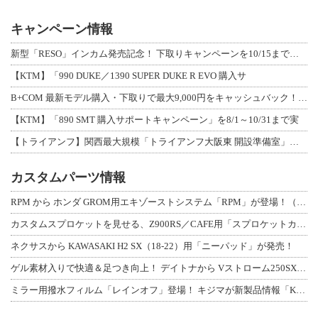
キャンペーン情報
新型「RESO」インカム発売記念！ 下取りキャンペーンを10/15まで延長して開
【KTM】「990 DUKE／1390 SUPER DUKE R EVO 購入サ
B+COM 最新モデル購入・下取りで最大9,000円をキャッシュバック！「B+F
【KTM】「890 SMT 購入サポートキャンペーン」を8/1～10/31まで実
【トライアンフ】関西最大規模「トライアンフ大阪東 開設準備室」がオープン！ 限定
カスタムパーツ情報
RPM から ホンダ GROM用エキゾーストシステム「RPM」が登場！（動画あり
カスタムスプロケットを見せる、Z900RS／CAFE用「スプロケットカバーフルキ
ネクサスから KAWASAKI H2 SX（18-22）用「ニーパッド」が発売！
ゲル素材入りで快適＆足つき向上！ デイトナから Vストローム250SX用「快適ロ
ミラー用撥水フィルム「レインオフ」登場！ キジマが新製品情報「KIJIMA NE