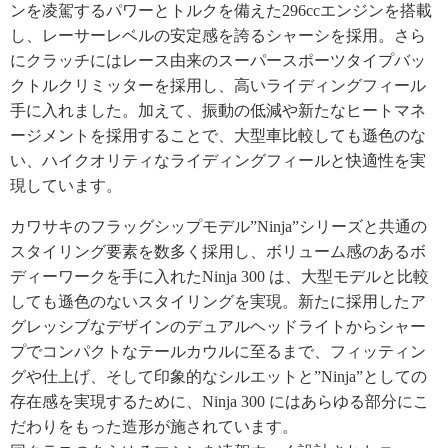
ンを凌駕するパワーとトルクを備えた296ccエンジンを搭載
し、レーサーレベルの安定感を誇るシャーシを採用。さら
にクラッチにはレース由来のスーパースポーツタイプバッ
クトルクリミッターを採用し、高いライディングフィール
手に入れました。加えて、振動の低減や新たなヒートマネ
ージメントを採用することで、大型車比較しても遜色のな
い、ハイクオリティなライディングフィールと快適性を実
現しています。
カワサキのフラッグシップモデル”Ninja”シリーズと共通の
スタイリング要素を数多く採用し、ボリューム感のあるボ
ディーワークを手に入れたNinja 300 は、大型モデルと比較
しても遜色のないスタイリングを実現。新たに採用したア
グレッシブなデザインのデュアルヘッドライトからシャー
プでコンパクトなテールカウルに至るまで、フィッティン
グや仕上げ、そして印象的なシルエットと”Ninja”としての
存在感を実現するために、Ninja 300 にはあらゆる部分にこ
だわりをもった造形が施されています。