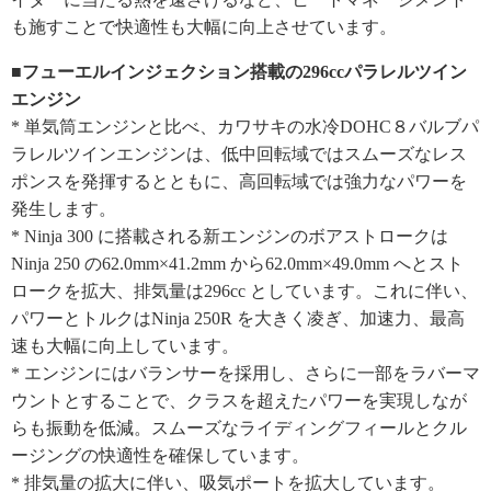
も施すことで快適性も大幅に向上させています。
■フューエルインジェクション搭載の296ccパラレルツイン
エンジン
* 単気筒エンジンと比べ、カワサキの水冷DOHC８バルブパ
ラレルツインエンジンは、低中回転域ではスムーズなレス
ポンスを発揮するとともに、高回転域では強力なパワーを
発生します。
* Ninja 300 に搭載される新エンジンのボアストロークは
Ninja 250 の62.0mm×41.2mm から62.0mm×49.0mm へとスト
ロークを拡大、排気量は296cc としています。これに伴い、
パワーとトルクはNinja 250R を大きく凌ぎ、加速力、最高
速も大幅に向上しています。
* エンジンにはバランサーを採用し、さらに一部をラバーマ
ウントとすることで、クラスを超えたパワーを実現しなが
らも振動を低減。スムーズなライディングフィールとクル
ージングの快適性を確保しています。
* 排気量の拡大に伴い、吸気ポートを拡大しています。