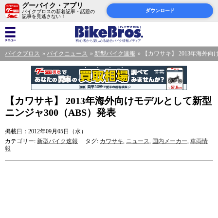
グーバイク・アプリ
ダウンロード
バイクブロスの新着記事・話題の
記事を見逃さない！
バイクブロス
バイクニュース
新型バイク速報
【カワサキ】 2013年海外向
【カワサキ】 2013年海外向けモデルとして新型
ニンジャ300（ABS）発表
掲載日：2012年09月05日（水）
カテゴリー:
新型バイク速報
タグ:
カワサキ
,
ニュース
,
国内メーカー
,
車両情
報