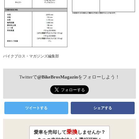
バイクブロス・マガジンズ編集部
Twitterで
@BikeBrosMagazin
をフォローしよう！
ツイートする
シェアする
乗換
愛車を売却して
しませんか？