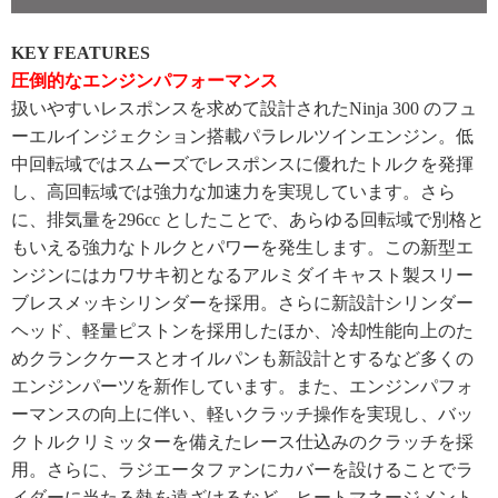
KEY FEATURES
圧倒的なエンジンパフォーマンス
扱いやすいレスポンスを求めて設計されたNinja 300 のフュ
ーエルインジェクション搭載パラレルツインエンジン。低
中回転域ではスムーズでレスポンスに優れたトルクを発揮
し、高回転域では強力な加速力を実現しています。さら
に、排気量を296cc としたことで、あらゆる回転域で別格と
もいえる強力なトルクとパワーを発生します。この新型エ
ンジンにはカワサキ初となるアルミダイキャスト製スリー
ブレスメッキシリンダーを採用。さらに新設計シリンダー
ヘッド、軽量ピストンを採用したほか、冷却性能向上のた
めクランクケースとオイルパンも新設計とするなど多くの
エンジンパーツを新作しています。また、エンジンパフォ
ーマンスの向上に伴い、軽いクラッチ操作を実現し、バッ
クトルクリミッターを備えたレース仕込みのクラッチを採
用。さらに、ラジエータファンにカバーを設けることでラ
イダーに当たる熱を遠ざけるなど、ヒートマネージメント