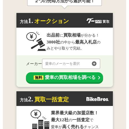
２つの売却方法から選択可能！
1.
オークション
方法
出品前
買取相場
に
が分かる！
3000社
最高入札店
の中から
の
みとやり取りで完結。
メーカー
愛車のメーカーを選択
愛車の買取相場を調べる
無料
2.
買取一括査定
方法
業界最大級の加盟店数！
最大12社
一括査定
の
で
高く売れる
愛車が
チャンス