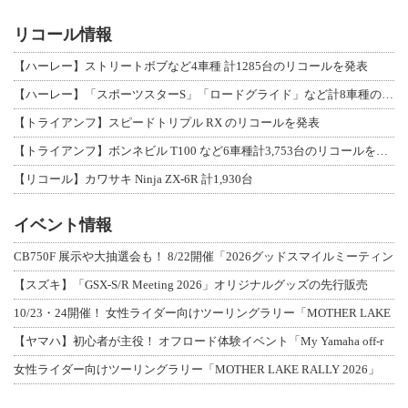
リコール情報
【ハーレー】ストリートボブなど4車種 計1285台のリコールを発表
【ハーレー】「スポーツスターS」「ロードグライド」など計8車種のリコールを発表
【トライアンフ】スピードトリプル RX のリコールを発表
【トライアンフ】ボンネビル T100 など6車種計3,753台のリコールを発表
【リコール】カワサキ Ninja ZX-6R 計1,930台
イベント情報
CB750F 展示や大抽選会も！ 8/22開催「2026グッドスマイルミーティン
【スズキ】「GSX-S/R Meeting 2026」オリジナルグッズの先行販売
10/23・24開催！ 女性ライダー向けツーリングラリー「MOTHER LAKE
【ヤマハ】初心者が主役！ オフロード体験イベント「My Yamaha off-r
女性ライダー向けツーリングラリー「MOTHER LAKE RALLY 2026」