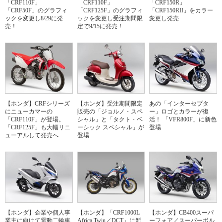
「CRF110F」
「CRF110F」
「CRF150R」
「CRF50F」のグラフィ
「CRF125F」のグラフィ
「CRF150RII」をカラー
ックを変更し8/29に発
ックを変更し受注期間限
変更し発売
売！
定で9/15に発売！
【ホンダ】CRFシリーズ
【ホンダ】受注期間限定
あの「インターセプタ
にニューカマーの
販売の「ジョルノ・スペ
ー」ロゴとカラーが復
「CRF110F」が登場。
シャル」と「タクト・ベ
活！ 「VFR800F」に新色
「CRF125F」も大幅リニ
ーシック スペシャル」が
登場
ューアルして発売へ
登場
【ホンダ】企業や個人事
【ホンダ】「CRF1000L
【ホンダ】CB400スーパ
業主に向けて電動二輪車
Africa Twin／DCT」に新
ーフォア／スーパーボル