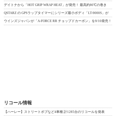
デイトナから「HOT GRIP WRAP HEAT」が発売！ 最高約80℃の巻き
QSTARZ の GPSラップタイマーにシリーズ最小ボディ「LT-9000S」が
ウインズジャパンが「A-FORCE RR チョップドカーボン」を9/10発売！
リコール情報
【ハーレー】ストリートボブなど4車種 計1285台のリコールを発表