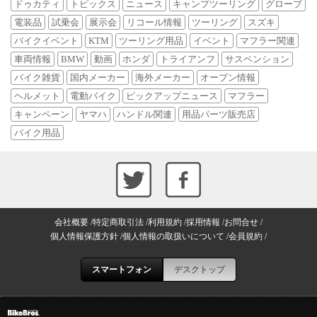
ドゥカティ
トピックス
ニュース
キャンプツーリング
グローブ
電装品
試乗会
展示会
リコール情報
ツーリング
スズキ
バイクイベント
KTM
ツーリング用品
イベント
マフラー関連
車両情報
BMW
動画
ホンダ
トライアンフ
サスペンション
バイク雑貨
国内メーカー
海外メーカー
オープン情報
ヘルメット
電動バイク
ピックアップニュース
マフラー
キャンペーン
ヤマハ
ハンドル関連
用品パーツ販売店
バイク用品
会社概要
特定商取引法
利用規約
採用情報
お問合せ
個人情報保護方針
個人情報の取扱いについて
会員規約
スマートフォン
デスクトップ