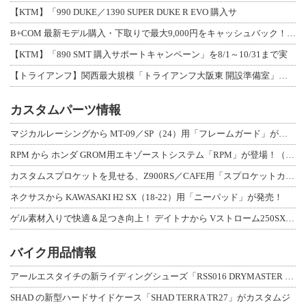
【KTM】「990 DUKE／1390 SUPER DUKE R EVO 購入サ
B+COM 最新モデル購入・下取りで最大9,000円をキャッシュバック！「B+F
【KTM】「890 SMT 購入サポートキャンペーン」を8/1～10/31まで実
【トライアンフ】関西最大規模「トライアンフ大阪東 開設準備室」がオープン！ 限定
カスタムパーツ情報
マジカルレーシングから MT-09／SP（24）用「フレームガード」が登場！
RPM から ホンダ GROM用エキゾーストシステム「RPM」が登場！（動画あり
カスタムスプロケットを見せる、Z900RS／CAFE用「スプロケットカバーフルキ
ネクサスから KAWASAKI H2 SX（18-22）用「ニーパッド」が発売！
ゲル素材入りで快適＆足つき向上！ デイトナから Vストローム250SX用「快適ロ
バイク用品情報
アールエスタイチの新ライディングシューズ「RSS016 DRYMASTER スト
SHAD の新型ハードサイドケース「SHAD TERRA TR27」がカスタムジ