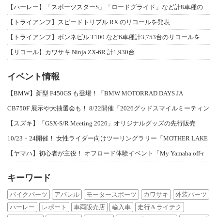
【ハーレー】「スポーツスターS」「ロードグライド」など計8車種のリコールを発表
【トライアンフ】スピードトリプル RX のリコールを発表
【トライアンフ】ボンネビル T100 など6車種計3,753台のリコールを発表
【リコール】カワサキ Ninja ZX-6R 計1,930台
イベント情報
【BMW】新型 F450GS も登場！「BMW MOTORRAD DAYS JA
CB750F 展示や大抽選会も！ 8/22開催「2026グッドスマイルミーティン
【スズキ】「GSX-S/R Meeting 2026」オリジナルグッズの先行販売
10/23・24開催！ 女性ライダー向けツーリングラリー「MOTHER LAKE
【ヤマハ】初心者が主役！ オフロード体験イベント「My Yamaha off-r
キーワード
バイクパーツ
アパレル
モータースポーツ
カワサキ
外装パーツ
ハーレー
レポート
車両販売店
輸入車
走行＆ライテク