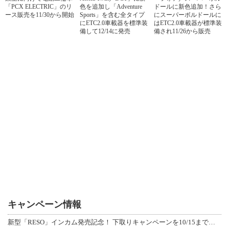
「PCX ELECTRIC」のリ
色を追加し「Adventure
ドールに新色追加！さら
ース販売を11/30から開始
Sports」を含む全タイプ
にスーパーボルドールに
にETC2.0車載器を標準装
はETC2.0車載器が標準装
備して12/14に発売
備され11/26から販売
キャンペーン情報
新型「RESO」インカム発売記念！ 下取りキャンペーンを10/15まで延長して開