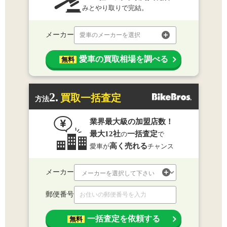
みとやり取りで完結。
メーカー
愛車のメーカーを選択
愛車の買取相場を調べる
無料
2.
買取一括査定
方法
業界最大級の加盟店数！
最大12社
一括査定
の
で
高く売れる
愛車が
チャンス
メーカー
郵便番号
一括査定を依頼する
無料