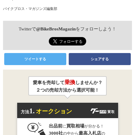
バイクブロス・マガジンズ編集部
Twitterで
@BikeBrosMagazin
をフォローしよう！
ツイートする
シェアする
乗換
愛車を売却して
しませんか？
２つの売却方法から選択可能！
1.
オークション
方法
出品前
買取相場
に
が分かる！
3000社
最高入札店
の中から
の