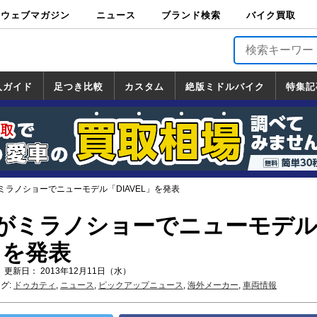
ウェブマガジン
ニュース
ブランド検索
バイク買取
バイクブロス・
原付＆ミニバイ
スポーツ＆ネイ
アメリカン＆ツ
ビッグスクータ
オフロード
バージンハーレ
バージンBMW
バージンドゥカ
バージントライ
ニュース
車両情報
イベント
キャンペ
トピック
バイク用
バイクパ
書籍・
サポート
お知らせ
ブランドを検
ブランドボイ
バイク買取
マガジンズ
ク
キッド
アラー
ー
ー
ティ
アンフ
TOP
ーン
ス
品
ーツ
DVD
索
ス
入ガイド
足つき比較
カスタム
絶版ミドルバイク
特集記
入ガイド
ンダ
マハ
ズキ
ワサキ
カスタム
ホンダ
ヤマハ
スズキ
カワサキ
道の駅調査隊
ツーリング情報局
日本の道50選
国道めぐり
林道ツーリング
絶版ミドルバイク
ホンダ
ヤマハ
スズキ
カワサキ
覧
一覧
一覧
ミラノショーでニューモデル「DIAVEL」を発表
がミラノショーでニューモデ
」を発表
 更新日： 2013年12月11日（水）
グ:
ドゥカティ
,
ニュース
,
ピックアップニュース
,
海外メーカー
,
車両情報