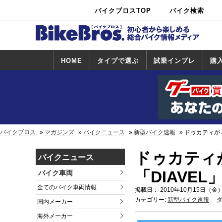
バイクブロスTOP
バイク検索
中古バイ
カタログ検
ショップ検
ク・新車検
索
索
索
HOME
タイプで選ぶ
試乗インプレ
購
スポーツ＆ネ
原付＆ミニバ
アメリカン＆
ビッグスクー
オフロード
試乗インプレ
ホンダ
ヤマハ
スズキ
カワサキ
ハーレー
BMW
トライアンフ
ドゥカティ
購
ホ
ヤ
ス
カ
イキッド
イク
クルーザー
ター
一覧
一
バイクブロス
マガジンズ
バイクニュース
新型バイク速報
ドゥカティが
ドゥカティ
バイクニュース
「DIAVEL
バイク車両
全てのバイク車両情報
掲載日： 2010年10月15日（金）
カテゴリー:
新型バイク速報
タ
国内メーカー
海外メーカー