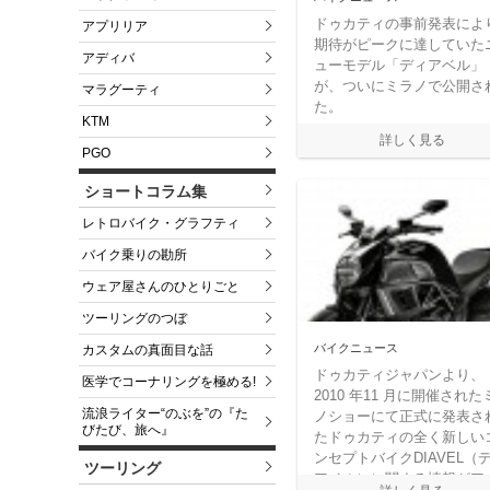
ドゥカティの事前発表によ
アプリリア
期待がピークに達していた
アディバ
ューモデル「ディアベル」
が、ついにミラノで公開さ
マラグーティ
た。
KTM
PGO
ショートコラム集
レトロバイク・グラフティ
バイク乗りの勘所
ウェア屋さんのひとりごと
ツーリングのつぼ
バイクニュース
カスタムの真面目な話
ドゥカティジャパンより、
医学でコーナリングを極める!
2010 年11 月に開催された
流浪ライター“のぶを”の『た
ノショーにて正式に発表さ
びたび、旅へ』
たドゥカティの全く新しい
ンセプトバイクDIAVEL（
ツーリング
アベル）に関する情報がア