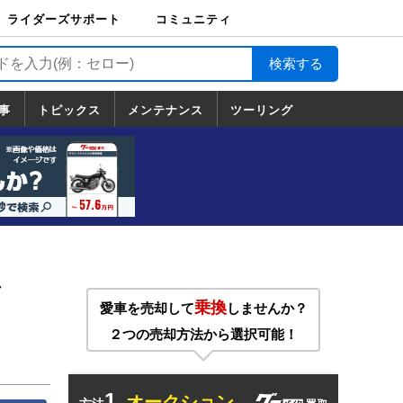
ライダーズサポート
コミュニティ
ライダーズサポート
バイク輸送
バイクガレージライ
バイク車両保険
ロードサービス
バイク試乗
コミュニティ
日記
ツーリング
カスタム
TOP
フ
TOP
事
トピックス
メンテナンス
ツーリング
トピックス
ホンダ
ヤマハ
スズキ
カワサキ
ハーレーダ
BMW
ドゥカティ
トライアン
メンテナンス
基本整備
部位別メンテ
工具の使い方
ツール100選
メンテのうん
一覧
ビッドソン
フ
一覧
ちく
ル
乗換
愛車を売却して
しませんか？
２つの売却方法から選択可能！
1.
オークション