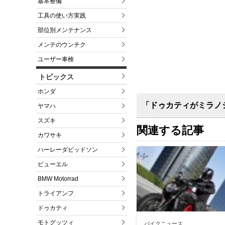
基本整備
工具の使い方実践
部位別メンテナンス
メンテのウンチク
ユーザー車検
トピックス
ホンダ
「ドゥカティがミラノ
ヤマハ
スズキ
関連する記事
カワサキ
ハーレーダビッドソン
ビューエル
BMW Motorrad
トライアンフ
ドゥカティ
モトグッツィ
バイクニュース