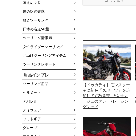
プデートされた。
国道めぐり
道の駅調査隊
林道ツーリング
日本の名道50選
ツーリング情報局
女性ライダーツーリング
お助けツーリングアイテム
ツーリングレポート
用品インプレ
ツーリング用品
【ドゥカティ】モンスター
＋に新色「スポーツ」を追
ヘルメット
加して7/25発売、S4 オマ
ージュのグレー×レーシン
アパレル
グレッド
アイウェア
フットギア
グローブ