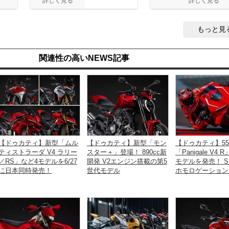
もっと見
関連性の高いNEWS記事
【ドゥカティ】新型「ムル
【ドゥカティ】新型「モン
【ドゥカティ】55
ティストラーダ V4 ラリー
スター＋」登場！ 890cc新
「Panigale V4 R
／RS」など4モデルを6/27
開発 V2エンジン搭載の第5
モデルを発売！ S
に日本同時発売！
世代モデル
ホモロゲーション