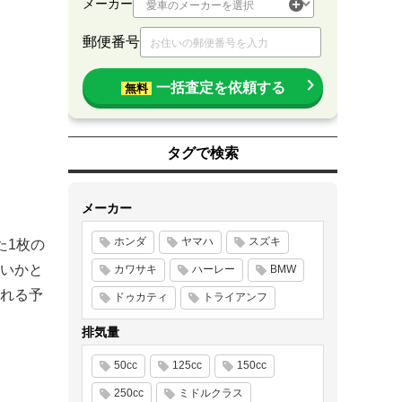
メーカー
郵便番号
一括査定を依頼する
無料
タグで検索
メーカー
ホンダ
ヤマハ
スズキ
た1枚の
いかと
カワサキ
ハーレー
BMW
される予
ドゥカティ
トライアンフ
排気量
50cc
125cc
150cc
250cc
ミドルクラス