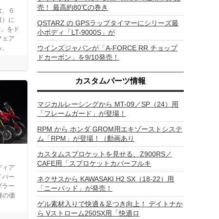
売！ 最高約80℃の巻き
は、６
日）に
QSTARZ の GPSラップタイマーにシリーズ最
IR」をド
小ボディ「LT-9000S」が
フェア
る。
ウインズジャパンが「A-FORCE RR チョップ
ドカーボン」を9/10発売！
カスタムパーツ情報
マジカルレーシングから MT-09／SP（24）用
「フレームガード」が登場！
RPM から ホンダ GROM用エキゾーストシステ
ム「RPM」が登場！（動画あり
カスタムスプロケットを見せる、Z900RS／
CAFE用「スプロケットカバーフルキ
ディア
イパー
ネクサスから KAWASAKI H2 SX（18-22）用
ブラー
「ニーパッド」が発売！
種の価
ゲル素材入りで快適＆足つき向上！ デイトナか
ら Vストローム250SX用「快適ロ