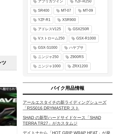
アフリカツイン
YZF-R250
SR400
MT-07
MT-09
YZF-R1
XSR900
アドレスV125
GSX250R
Vストローム250
GSX-R1000
GSX-S1000
ハヤブサ
ニンジャ250
Z900RS
ンツ
ニンジャ1000
ZRX1200
バイク用品情報
アールエスタイチの新ライディングシューズ
「RSS016 DRYMASTER スト
SHAD の新型ハードサイドケース「SHAD
TERRA TR27」がカスタムジ
デイトナから「HOT GRIP WRAP HEAT」が発