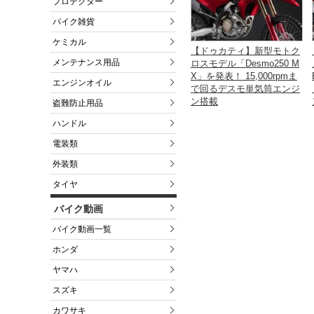
プロテクター
バイク雑貨
ケミカル
【ドゥカティ】新型モトク
メンテナンス用品
ロスモデル「Desmo250 M
X」を発表！ 15,000rpmま
エンジンオイル
で回るデスモ単気筒エンジ
ン搭載
盗難防止用品
ハンドル
電装類
外装類
タイヤ
バイク動画
バイク動画一覧
ホンダ
ヤマハ
スズキ
カワサキ