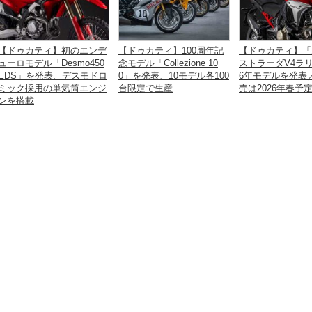
【ドゥカティ】初のエンデ
【ドゥカティ】100周年記
【ドゥカティ】「
ューロモデル「Desmo450
念モデル「Collezione 10
ストラーダV4ラリ
EDS」を発表、デスモドロ
0」を発表、10モデル各100
6年モデルを発表
ミック採用の単気筒エンジ
台限定で生産
売は2026年春予
ンを搭載