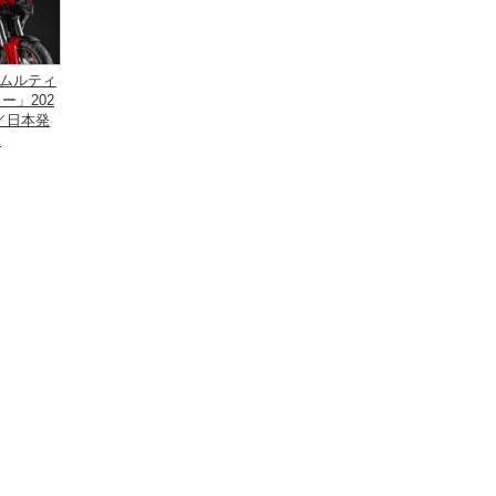
ムルティ
ー」202
／日本発
定