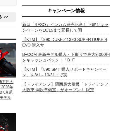
キャンペーン情報
る
新型「RESO」インカム発売記念！ 下取りキャ
ンペーンを10/15まで延長して開
【KTM】「990 DUKE／1390 SUPER DUKE R
EVO 購入サ
B+COM 最新モデル購入・下取りで最大9,000円
をキャッシュバック！「B+F
【KTM】「890 SMT 購入サポートキャンペー
ン」を8/1～10/31まで実
5万円の
【トライアンフ】関西最大規模「トライアンフ
」2026年
大阪東 開設準備室」がオープン！ 限定
BK直系
モデル