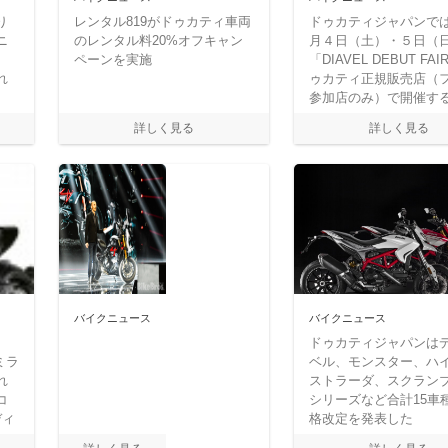
り
レンタル819がドゥカティ車両
ドゥカティジャパンで
ニ
のレンタル料20%オフキャン
月４日（土）・５日（
ペーンを実施
「DIAVEL DEBUT FA
れ
ゥカティ正規販売店（
参加店のみ）で開催す
バイクニュース
バイクニュース
ドゥカティジャパンは
ミラ
ベル、モンスター、ハ
れ
ストラーダ、スクラン
コ
シリーズなど合計15車
ディ
格改定を発表した
ッ