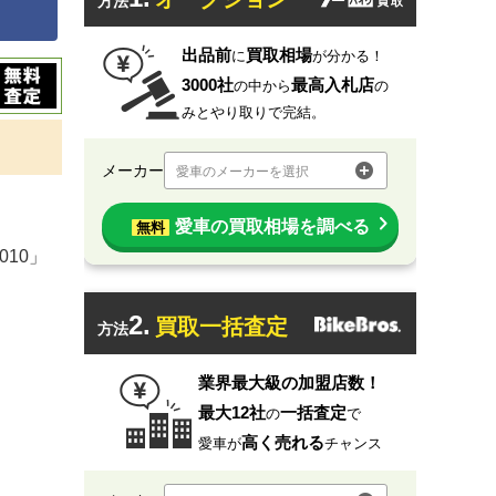
方法
出品前
買取相場
に
が分かる！
3000社
最高入札店
の中から
の
みとやり取りで完結。
メーカー
愛車のメーカーを選択
愛車の買取相場を調べる
無料
10」
2.
買取一括査定
方法
業界最大級の加盟店数！
最大12社
一括査定
の
で
高く売れる
愛車が
チャンス