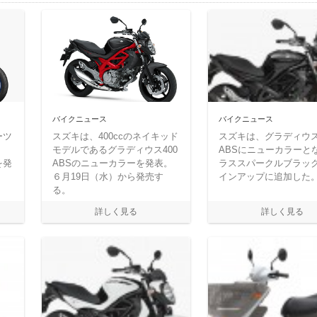
バイクニュース
バイクニュース
ーツ
スズキは、400ccのネイキッド
スズキは、グラディウス
モデルであるグラディウス400
ABSにニューカラーと
を発
ABSのニューカラーを発表。
ラススパークルブラッ
６月19日（水）から発売す
インアップに追加した
る。