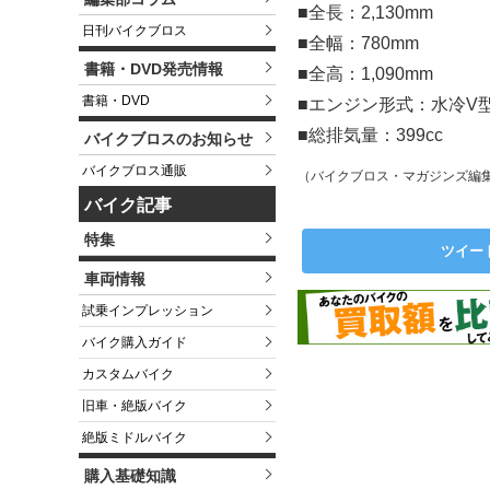
■全長：2,130mm
日刊バイクブロス
■全幅：780mm
書籍・DVD発売情報
■全高：1,090mm
書籍・DVD
■エンジン形式：水冷V
■総排気量：399cc
バイクブロスのお知らせ
バイクブロス通販
（バイクブロス・マガジンズ編
バイク記事
特集
ツイー
車両情報
試乗インプレッション
バイク購入ガイド
カスタムバイク
旧車・絶版バイク
絶版ミドルバイク
購入基礎知識