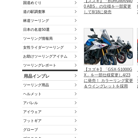
【スズキ】「BURGMAN40
国道めぐり
0 ABS」の仕様を一部変更
道の駅調査隊
して8/18に発売
林道ツーリング
日本の名道50選
ツーリング情報局
女性ライダーツーリング
お助けツーリングアイテム
ツーリングレポート
【スズキ】「GSX-S1000G
X」を一部仕様変更し4/23
用品インプレ
に発売！ カラーリング変更
ツーリング用品
＆ウイングレットを採用
ヘルメット
アパレル
アイウェア
フットギア
グローブ