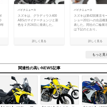
バイクニュース
バイクニュース
ポ
スズキは、グラディウス400
スズキは第42回東京モ
ラ
ABSのマイナーチェンジと新
ショー2011への出品概
0年
色を２月24日に発表した。
表した。同社の二輪展
は下記のとおり。
もっと見
関連性の高いNEWS記事