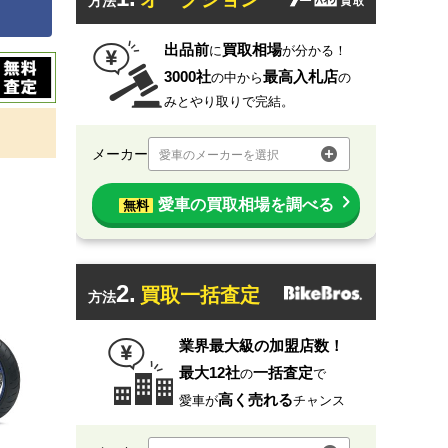
方法
出品前
買取相場
に
が分かる！
3000社
最高入札店
の中から
の
みとやり取りで完結。
メーカー
愛車のメーカーを選択
愛車の買取相場を調べる
無料
2.
買取一括査定
方法
業界最大級の加盟店数！
最大12社
一括査定
の
で
高く売れる
愛車が
チャンス