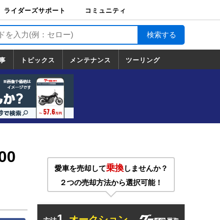
ライダーズサポート
コミュニティ
ライダーズサポート
バイク輸送
バイクガレージライ
バイク車両保険
ロードサービス
バイク試乗
コミュニティ
日記
ツーリング
カスタム
TOP
フ
TOP
事
トピックス
メンテナンス
ツーリング
トピックス
ホンダ
ヤマハ
スズキ
カワサキ
ハーレーダ
BMW
ドゥカティ
トライアン
メンテナンス
基本整備
部位別メンテ
工具の使い方
ツール100選
メンテのうん
一覧
ビッドソン
フ
一覧
ちく
00
乗換
愛車を売却して
しませんか？
２つの売却方法から選択可能！
1.
オークション