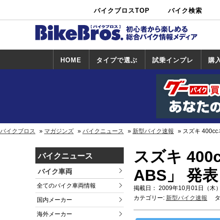
バイクブロスTOP
バイク検索
中古バイ
カタログ検
ショップ検
ク・新車検
索
索
索
HOME
タイプで選ぶ
試乗インプレ
購
スポーツ＆ネ
原付＆ミニバ
アメリカン＆
ビッグスクー
オフロード
試乗インプレ
ホンダ
ヤマハ
スズキ
カワサキ
ハーレー
BMW
トライアンフ
ドゥカティ
購
ホ
ヤ
ス
カ
イキッド
イク
クルーザー
ター
一覧
一
バイクブロス
マガジンズ
バイクニュース
新型バイク速報
スズキ 400c
スズキ 40
バイクニュース
ABS」 発
バイク車両
全てのバイク車両情報
掲載日： 2009年10月01日（木）
カテゴリー:
新型バイク速報
タ
国内メーカー
海外メーカー