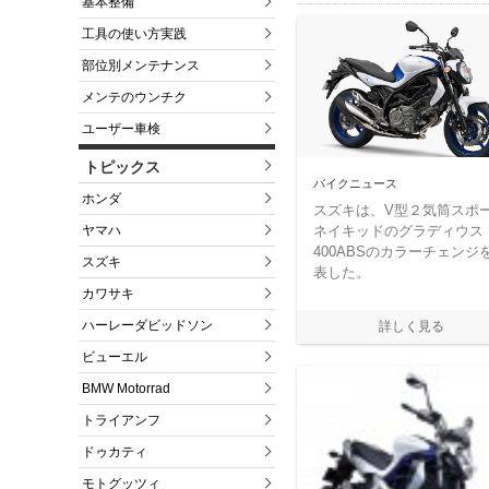
基本整備
工具の使い方実践
部位別メンテナンス
メンテのウンチク
ユーザー車検
トピックス
バイクニュース
ホンダ
スズキは、V型２気筒スポ
ネイキッドのグラディウス
ヤマハ
400ABSのカラーチェンジ
スズキ
表した。
カワサキ
ハーレーダビッドソン
ビューエル
BMW Motorrad
トライアンフ
ドゥカティ
モトグッツィ