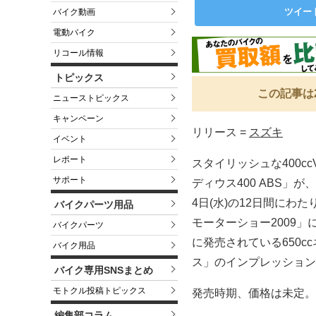
ツイー
バイク動画
電動バイク
リコール情報
トピックス
この記事は
ニューストピックス
キャンペーン
リリース =
スズキ
イベント
レポート
スタイリッシュな400c
サポート
ディウス400 ABS」が、
4日(水)の12日間にわ
バイクパーツ用品
モーターショー2009
バイクパーツ
に発売されている650c
バイク用品
ス」のインプレッション
バイク専用SNSまとめ
モトクル投稿トピックス
発売時期、価格は未定。
編集部コラム