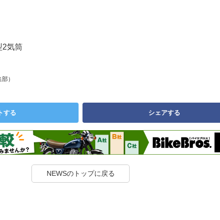
型2気筒
集部）
トする
シェアする
NEWSのトップに戻る