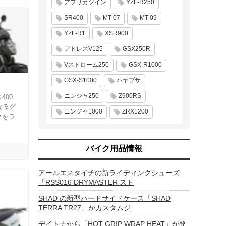
アフリカツイン
YZF-R250
SR400
MT-07
MT-09
YZF-R1
XSR900
アドレスV125
GSX250R
Vストローム250
GSX-R1000
GSX-S1000
ハヤブサ
ニンジャ250
Z900RS
400
なるグ
ニンジャ1000
ZRX1200
クをラ
。
バイク用品情報
アールエスタイチの新ライディングシューズ
「RSS016 DRYMASTER スト
SHAD の新型ハードサイドケース「SHAD
TERRA TR27」がカスタムジ
デイトナから「HOT GRIP WRAP HEAT」が発