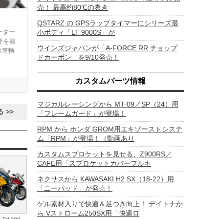
売！ 最高約80℃の巻き
QSTARZ の GPSラップタイマーにシリーズ最
ーター
小ボディ「LT-9000S」が
要を発
ウインズジャパンが「A-FORCE RR チョップ
示車輌
ドカーボン」を9/10発売！
カスタムパーツ情報
マジカルレーシングから MT-09／SP（24）用
る
「フレームガード」が登場！
RPM から ホンダ GROM用エキゾーストシステ
ム「RPM」が登場！（動画あり
カスタムスプロケットを見せる、Z900RS／
CAFE用「スプロケットカバーフルキ
ネクサスから KAWASAKI H2 SX（18-22）用
「ニーパッド」が発売！
ゲル素材入りで快適＆足つき向上！ デイトナか
ら Vストローム250SX用「快適ロ