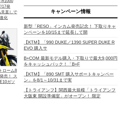
R1000
/17発
キャンペーン情報
品見直しで
進化
新型「RESO」インカム発売記念！ 下取りキャ
ンペーンを10/15まで延長して開
【KTM】「990 DUKE／1390 SUPER DUKE R
EVO 購入サ
B+COM 最新モデル購入・下取りで最大9,000円
をキャッシュバック！「B+F
トローム8
【KTM】「890 SMT 購入サポートキャンペー
25発売！ ス
ン」を8/1～10/31まで実
E10ガソ
【トライアンフ】関西最大規模「トライアンフ
大阪東 開設準備室」がオープン！ 限定