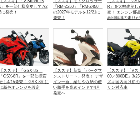
【スズキ】「V-Strom 25
【スズキ】モトクロッサー
【スズキ】「GSX-
0」を一部仕様変更して7/2
「RM-Z250」「RM-Z450」
R」を大幅改良し7
3に発売！
の2027年モデルを12/21に
売！ エンジン部
発売！
高回転域の走りが
【スズキ】「GSX-8S」
【スズキ】新型「バーグマ
【スズキ】「Vス
「GSX-8R」を一部仕様変
ンストリート」発表！ デザ
00／800DE」3/
更し4/15発売！ GSX-8R に
イン一新、給油や収納の使
ズキ国内向け初の
は新色オレンジを設定
い勝手を高めインドで4月
リン対応車
発売へ