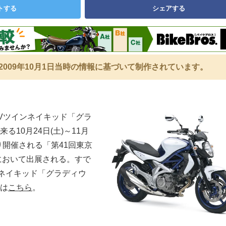
トする
シェアする
2009年10月1日当時の情報に基づいて制作されています。
cVツインネイキッド「グラ
来る10月24日(土)～11月
たり開催される「第41回東京
」において出展される。すで
cネイキッド「グラディウ
は
こちら
。