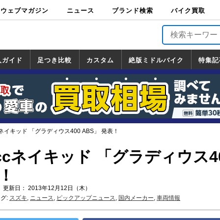
ウェブマガジン
ニュース
ブランド検索
バイク買取
バイクブロス・
原付＆ミニバイ
スポーツ＆ネイ
アメリカン＆ツ
ビッグスクータ
オフロード
バージンハーレ
バージンBMW
バージンドゥカ
バージントライ
ニュース
車両情報
イベント
キャンペ
トピック
バイク用
バイクパ
書籍・
サポート
お知らせ
ブランドを検
ブランドボイ
バイク買取
マガジンズ
ク
キッド
アラー
ー
ー
ティ
アンフ
TOP
ーン
ス
品
ーツ
DVD
索
ス
入ガイド
足つき比較
カスタム
絶版ミドルバイク
特集記
入ガイド
ンダ
マハ
ズキ
ワサキ
カスタム
ホンダ
ヤマハ
スズキ
カワサキ
道の駅調査隊
ツーリング情報局
日本の道50選
国道めぐり
林道ツーリング
絶版ミドルバイク
ホンダ
ヤマハ
スズキ
カワサキ
覧
一覧
一覧
cネイキッド 「グラディウス400 ABS」 発表！
0ccネイキッド 「グラディウス4
表！
 更新日： 2013年12月12日（木）
グ:
スズキ
,
ニュース
,
ピックアップニュース
,
国内メーカー
,
車両情報