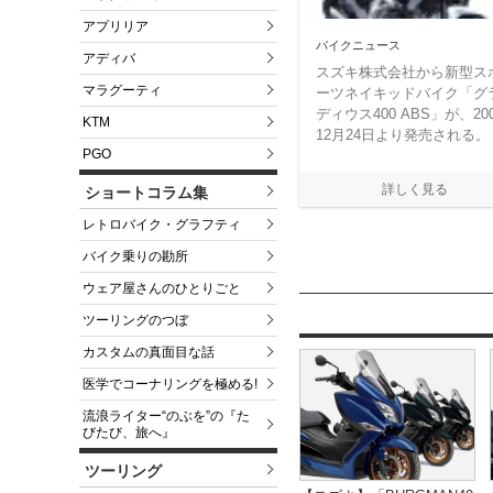
アプリリア
バイクニュース
アディバ
スズキ株式会社から新型ス
マラグーティ
ーツネイキッドバイク「グ
ディウス400 ABS」が、20
KTM
12月24日より発売される。
PGO
ショートコラム集
レトロバイク・グラフティ
バイク乗りの勘所
ウェア屋さんのひとりごと
ツーリングのつぼ
カスタムの真面目な話
医学でコーナリングを極める!
流浪ライター“のぶを”の『た
びたび、旅へ』
ツーリング