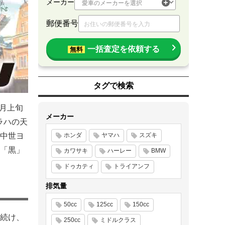
メーカー
郵便番号
一括査定を依頼する
無料
タグで検索
2月上旬
メーカー
ラハの天
中世ヨ
ホンダ
ヤマハ
スズキ
「黒」
カワサキ
ハーレー
BMW
ドゥカティ
トライアンフ
排気量
50cc
125cc
150cc
続け、
250cc
ミドルクラス