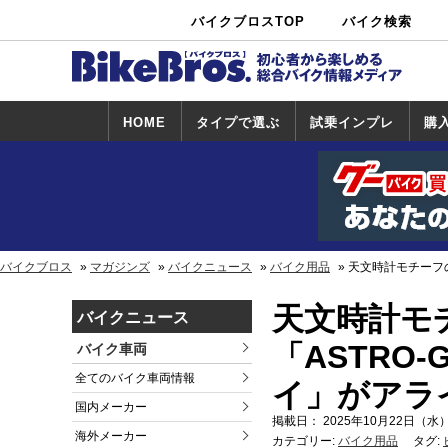
バイクブロスTOP
バイク検索
中古バイ
カタログ検
ショップ検
ク・新車検
索
索
索
HOME
タイプで選ぶ
試乗インプレ
購
スポーツ＆ネ
原付＆ミニバ
アメリカン＆
ビッグスクー
オフロード
試乗インプレ
ホンダ
ヤマハ
スズキ
カワサキ
ハーレー
BMW
トライアンフ
ドゥカティ
購
ホ
ヤ
ス
カ
イキッド
イク
クルーザー
ター
一覧
一
バイクブロス
マガジンズ
バイクニュース
バイク用品
天文時計モチーフの
天文時計モ
バイクニュース
「ASTRO-
バイク車両
全てのバイク車両情報
イ」がアラ
国内メーカー
掲載日： 2025年10月22日（水）
海外メーカー
カテゴリー:
バイク用品
タグ: