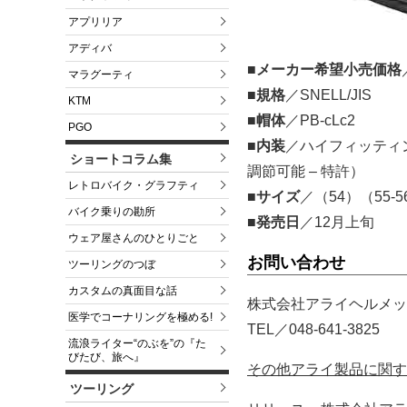
アプリリア
アディバ
■メーカー希望小売価格
マラグーティ
■規格
／SNELL/JIS
KTM
■帽体
／PB-cLc2
PGO
■内装
／ハイフィッティ
ショートコラム集
調節可能 – 特許）
レトロバイク・グラフティ
■サイズ
／（54）（55-5
バイク乗りの勘所
■発売日
／12月上旬
ウェア屋さんのひとりごと
お問い合わせ
ツーリングのつぼ
カスタムの真面目な話
株式会社アライヘルメッ
医学でコーナリングを極める!
TEL／048-641-3825
流浪ライター“のぶを”の『た
びたび、旅へ』
その他アライ製品に関す
ツーリング