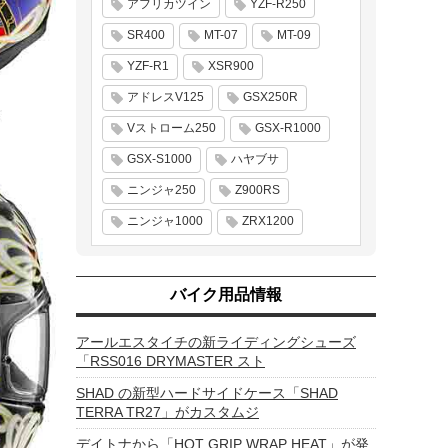
アフリカツイン
YZF-R250
SR400
MT-07
MT-09
YZF-R1
XSR900
アドレスV125
GSX250R
Vストローム250
GSX-R1000
GSX-S1000
ハヤブサ
ニンジャ250
Z900RS
ニンジャ1000
ZRX1200
バイク用品情報
アールエスタイチの新ライディングシューズ
「RSS016 DRYMASTER スト
SHAD の新型ハードサイドケース「SHAD
TERRA TR27」がカスタムジ
デイトナから「HOT GRIP WRAP HEAT」が発