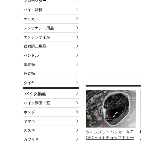
プロテクター
バイク雑貨
ケミカル
メンテナンス用品
エンジンオイル
盗難防止用品
ハンドル
電装類
外装類
タイヤ
バイク動画
バイク動画一覧
ホンダ
ヤマハ
スズキ
ウインズジャパンが「A-F
ORCE RR チョップドカー
カワサキ