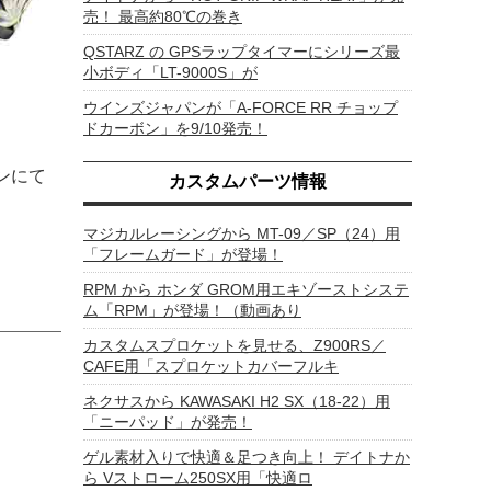
売！ 最高約80℃の巻き
QSTARZ の GPSラップタイマーにシリーズ最
小ボディ「LT-9000S」が
ウインズジャパンが「A-FORCE RR チョップ
ドカーボン」を9/10発売！
ンにて
カスタムパーツ情報
マジカルレーシングから MT-09／SP（24）用
「フレームガード」が登場！
RPM から ホンダ GROM用エキゾーストシステ
ム「RPM」が登場！（動画あり
カスタムスプロケットを見せる、Z900RS／
CAFE用「スプロケットカバーフルキ
ネクサスから KAWASAKI H2 SX（18-22）用
「ニーパッド」が発売！
ゲル素材入りで快適＆足つき向上！ デイトナか
ら Vストローム250SX用「快適ロ