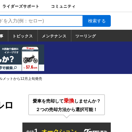
ライダーズサポート
コミュニティ
ライダーズサポート
バイク輸送
バイクガレージライ
バイク車両保険
ロードサービス
バイク試乗
コミュニティ
日記
ツーリング
カスタム
TOP
フ
TOP
事
トピックス
メンテナンス
ツーリング
トピックス
ホンダ
ヤマハ
スズキ
カワサキ
ハーレーダ
BMW
ドゥカティ
トライアン
メンテナンス
基本整備
部位別メンテ
工具の使い方
ツール100選
メンテのうん
一覧
ビッドソン
フ
一覧
ちく
ヘルメットから12月上旬発売
乗換
愛車を売却して
しませんか？
ルロ
２つの売却方法から選択可能！
1.
オークション