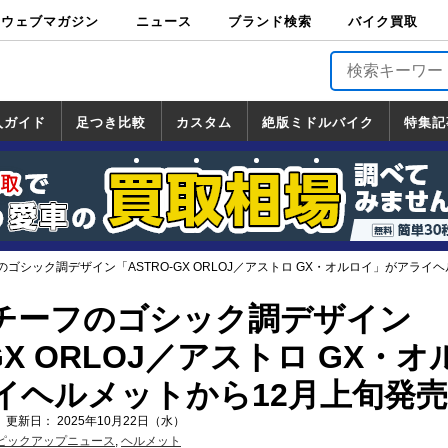
ウェブマガジン
ニュース
ブランド検索
バイク買取
バイクブロス・
原付＆ミニバイ
スポーツ＆ネイ
アメリカン＆ツ
ビッグスクータ
オフロード
バージンハーレ
バージンBMW
バージンドゥカ
バージントライ
ニュース
車両情報
イベント
キャンペ
トピック
バイク用
バイクパ
書籍・
サポート
お知らせ
ブランドを検
ブランドボイ
バイク買取
マガジンズ
ク
キッド
アラー
ー
ー
ティ
アンフ
TOP
ーン
ス
品
ーツ
DVD
索
ス
入ガイド
足つき比較
カスタム
絶版ミドルバイク
特集記
入ガイド
ンダ
マハ
ズキ
ワサキ
カスタム
ホンダ
ヤマハ
スズキ
カワサキ
道の駅調査隊
ツーリング情報局
日本の道50選
国道めぐり
林道ツーリング
絶版ミドルバイク
ホンダ
ヤマハ
スズキ
カワサキ
覧
一覧
一覧
ゴシック調デザイン「ASTRO-GX ORLOJ／アストロ GX・オルロイ」がアライ
チーフのゴシック調デザイン
GX ORLOJ／アストロ GX・オ
イヘルメットから12月上旬発売
 更新日： 2025年10月22日（水）
ピックアップニュース
,
ヘルメット