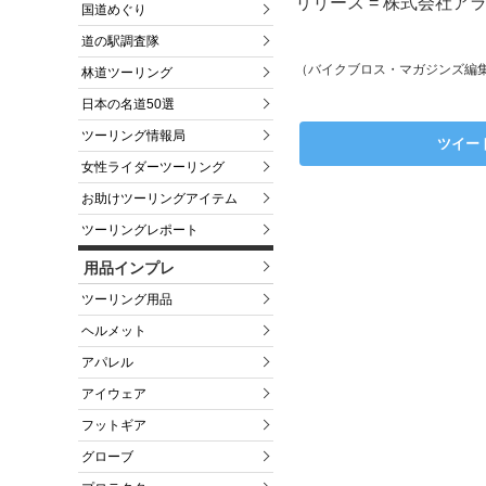
リリース = 株式会社アラ
国道めぐり
道の駅調査隊
（バイクブロス・マガジンズ編
林道ツーリング
日本の名道50選
ツーリング情報局
ツイー
女性ライダーツーリング
お助けツーリングアイテム
ツーリングレポート
用品インプレ
ツーリング用品
ヘルメット
アパレル
アイウェア
フットギア
グローブ