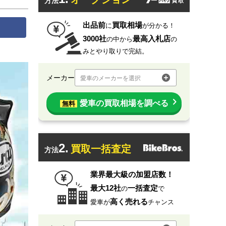
方法
出品前
買取相場
に
が分かる！
3000社
最高入札店
の中から
の
みとやり取りで完結。
メーカー
愛車のメーカーを選択
愛車の買取相場を調べる
無料
2.
買取一括査定
方法
業界最大級の加盟店数！
最大12社
一括査定
の
で
高く売れる
愛車が
チャンス