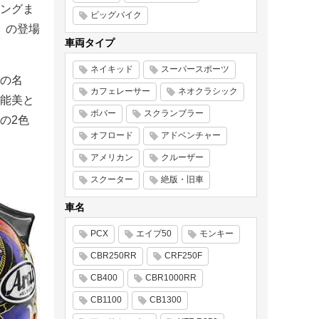
ングま
ビッグバイク
〉の登場
車両タイプ
ネイキッド
スーパースポーツ
の名
カフェレーサー
ネオクラシック
能美と
ボバー
スクランブラー
の2色
オフロード
アドベンチャー
アメリカン
クルーザー
スクーター
絶版・旧車
車名
PCX
エイプ50
モンキー
CBR250RR
CRF250F
CB400
CBR1000RR
CB1100
CB1300