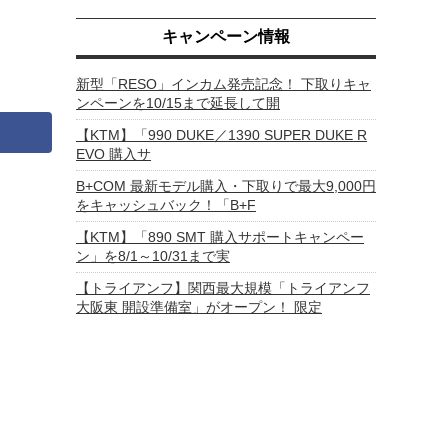
キャンペーン情報
新型「RESO」インカム発売記念！ 下取りキャ
ンペーンを10/15まで延長して開
【KTM】「990 DUKE／1390 SUPER DUKE R
EVO 購入サ
B+COM 最新モデル購入・下取りで最大9,000円
をキャッシュバック！「B+F
【KTM】「890 SMT 購入サポートキャンペー
ン」を8/1～10/31まで実
【トライアンフ】関西最大規模「トライアンフ
大阪東 開設準備室」がオープン！ 限定