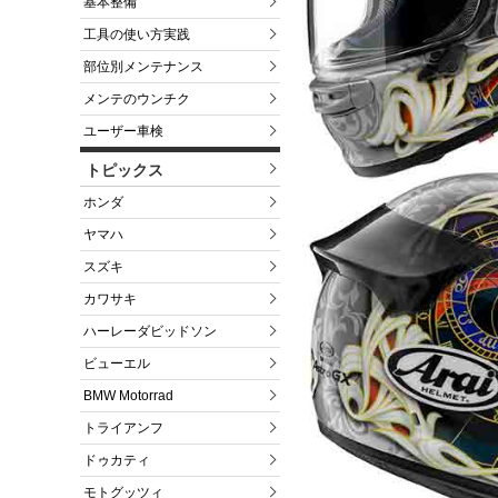
基本整備
工具の使い方実践
部位別メンテナンス
メンテのウンチク
ユーザー車検
トピックス
ホンダ
ヤマハ
スズキ
カワサキ
ハーレーダビッドソン
ビューエル
BMW Motorrad
トライアンフ
ドゥカティ
モトグッツィ