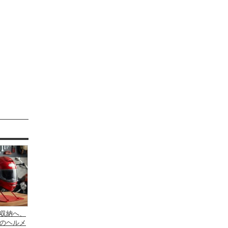
収納へ、
のヘルメ