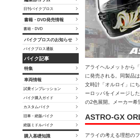
日刊バイクブロス
書籍・DVD発売情報
書籍・DVD
バイクブロスのお知らせ
バイクブロス通販
バイク記事
アライヘルメットから「AS
特集
に発売される。同製品は
車両情報
文時計「オルロイ」にち
試乗インプレッション
ーロッパをイメージした
バイク購入ガイド
の2色展開。メーカー希望
カスタムバイク
ASTRO-GX 
旧車・絶版バイク
絶版ミドルバイク
アライの考える理想のフ
購入基礎知識