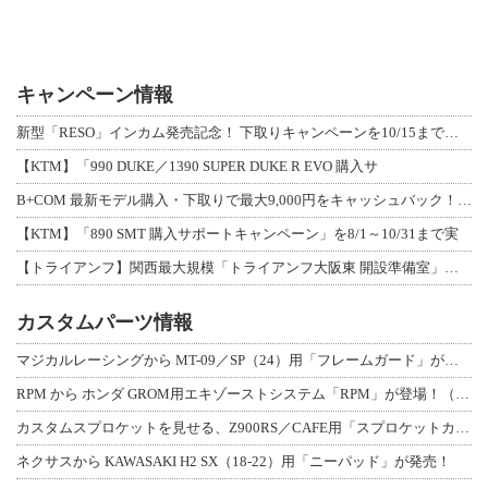
キャンペーン情報
新型「RESO」インカム発売記念！ 下取りキャンペーンを10/15まで延長して開
【KTM】「990 DUKE／1390 SUPER DUKE R EVO 購入サ
B+COM 最新モデル購入・下取りで最大9,000円をキャッシュバック！「B+F
【KTM】「890 SMT 購入サポートキャンペーン」を8/1～10/31まで実
【トライアンフ】関西最大規模「トライアンフ大阪東 開設準備室」がオープン！ 限定
カスタムパーツ情報
マジカルレーシングから MT-09／SP（24）用「フレームガード」が登場！
RPM から ホンダ GROM用エキゾーストシステム「RPM」が登場！（動画あり
カスタムスプロケットを見せる、Z900RS／CAFE用「スプロケットカバーフルキ
ネクサスから KAWASAKI H2 SX（18-22）用「ニーパッド」が発売！