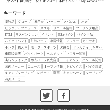
【ヤマハ】初心者が主役！ オフロード体験イベント「My Yamaha off-r
キーワード
電装品
グローブ
展示会
ハーレー
アパレル
BMW
ピックアップニュース
スズキ
リコール情報
ツーリング用品
KTM
サスペンション
イベント
電動バイク
バイク用品
バイクイベント
外装パーツ
車両情報
マフラー
カワサキ
ホンダ
輸入車
モータースポーツ
試乗会
ドゥカティ
ヤマハ
車両販売店
バイクパーツ
ヘルメット
マフラー関連
走行＆ライテク
用品パーツ販売店
トライアンフ
ハンドル関連
国内メーカー
ニュース
オープン情報
トピックス
バイク雑貨
キャンプツーリング
レポート
動画
キャンペーン
ツーリング
海外メーカー