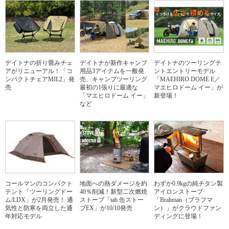
デイトナの折り畳みチェ
デイトナが新作キャンプ
デイトナのツーリングテ
アがリニューアル！「コ
用品3アイテムを一般発
ントエントリーモデル
ンパクトチェアMIL2」発
売、キャンプツーリング
「MAEHIRO DOME E／
売
最初の1張りに最適な
マエヒロドーム イー」が
「マエヒロドーム イー」
新登場！
など
コールマンのコンパクト
地面への熱ダメージを約
わずか0.9kgの純チタン製
テント「ツーリングドー
40％削減！新型二次燃焼
アイロンストーブ
ム/LDX」が2月発売！ 通
ストーブ「tab.缶ストー
「Brahman（ブラフマ
気性と防寒を両立した通
ブEX」が10/10発売
ン）」がクラウドファン
年対応モデル
ディングに登場！