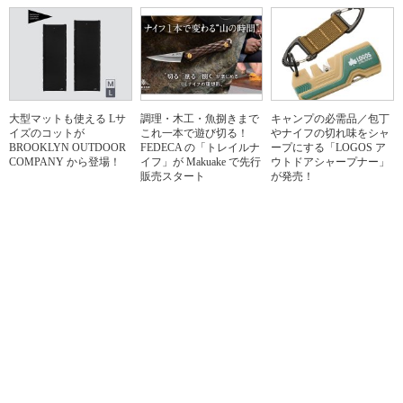
大型マットも使える Lサ
調理・木工・魚捌きまで
キャンプの必需品／包丁
イズのコットが
これ一本で遊び切る！
やナイフの切れ味をシャ
BROOKLYN OUTDOOR
FEDECA の「トレイルナ
ープにする「LOGOS ア
COMPANY から登場！
イフ」が Makuake で先行
ウトドアシャープナー」
販売スタート
が発売！