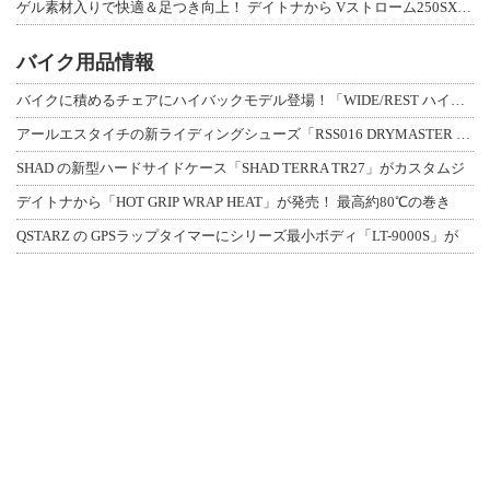
ゲル素材入りで快適＆足つき向上！ デイトナから Vストローム250SX用「快適ロ
バイク用品情報
バイクに積めるチェアにハイバックモデル登場！「WIDE/REST ハイバックチェ
アールエスタイチの新ライディングシューズ「RSS016 DRYMASTER スト
SHAD の新型ハードサイドケース「SHAD TERRA TR27」がカスタムジ
デイトナから「HOT GRIP WRAP HEAT」が発売！ 最高約80℃の巻き
QSTARZ の GPSラップタイマーにシリーズ最小ボディ「LT-9000S」が