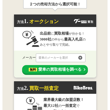
２つの売却方法から選択可能！
1.
オークション
方法
出品前
買取相場
に
が分かる！
3000社
最高入札店
の中から
の
みとやり取りで完結。
メーカー
愛車のメーカーを選択
愛車の買取相場を調べる
無料
2.
買取一括査定
方法
業界最大級の加盟店数！
最大12社
一括査定
の
で