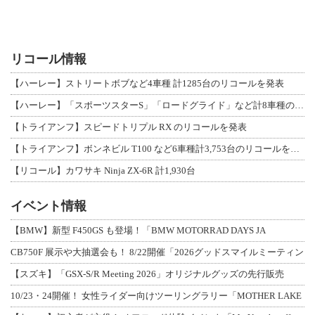
リコール情報
【ハーレー】ストリートボブなど4車種 計1285台のリコールを発表
【ハーレー】「スポーツスターS」「ロードグライド」など計8車種のリコールを発表
【トライアンフ】スピードトリプル RX のリコールを発表
【トライアンフ】ボンネビル T100 など6車種計3,753台のリコールを発表
【リコール】カワサキ Ninja ZX-6R 計1,930台
イベント情報
【BMW】新型 F450GS も登場！「BMW MOTORRAD DAYS JA
CB750F 展示や大抽選会も！ 8/22開催「2026グッドスマイルミーティン
【スズキ】「GSX-S/R Meeting 2026」オリジナルグッズの先行販売
10/23・24開催！ 女性ライダー向けツーリングラリー「MOTHER LAKE