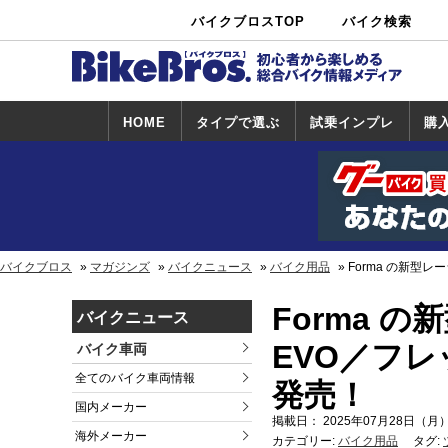
バイクブロスTOP
バイク検索
中古バイ
カタログ検
ショップ検
ク・新車検
索
索
索
HOME
タイプで選ぶ
試乗インプレ
購
スポーツ＆ネ
原付＆ミニバ
アメリカン＆
ビッグスクー
オフロード
試乗インプレ
ホンダ
ヤマハ
スズキ
カワサキ
ハーレー
BMW
トライアンフ
ドゥカティ
購
ホ
ヤ
ス
カ
イキッド
イク
クルーザー
ター
一覧
一
バイクブロス
マガジンズ
バイクニュース
バイク用品
Forma の新型
Forma 
バイクニュース
EVO／フ
バイク車両
全てのバイク車両情報
発売！
国内メーカー
掲載日： 2025年07月28日（月）
海外メーカー
カテゴリー:
バイク用品
タグ: