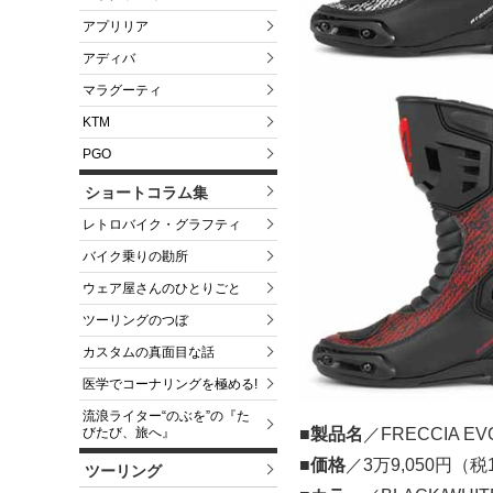
アプリリア
アディバ
マラグーティ
KTM
PGO
ショートコラム集
レトロバイク・グラフティ
バイク乗りの勘所
ウェア屋さんのひとりごと
ツーリングのつぼ
カスタムの真面目な話
医学でコーナリングを極める!
流浪ライター“のぶを”の『た
びたび、旅へ』
■製品名
／FRECCIA 
■価格
／3万9,050円（
ツーリング