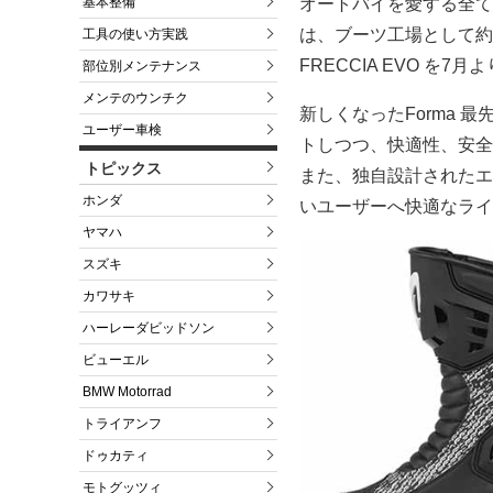
基本整備
オートバイを愛する全て
は、ブーツ工場として約4
工具の使い方実践
FRECCIA EVO を
部位別メンテナンス
メンテのウンチク
新しくなったForma
ユーザー車検
トしつつ、快適性、安全
トピックス
また、独自設計されたエ
ホンダ
いユーザーへ快適なライ
ヤマハ
スズキ
カワサキ
ハーレーダビッドソン
ビューエル
BMW Motorrad
トライアンフ
ドゥカティ
モトグッツィ