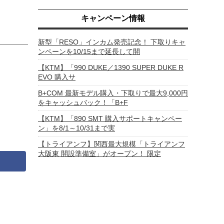
キャンペーン情報
新型「RESO」インカム発売記念！ 下取りキャ
ンペーンを10/15まで延長して開
【KTM】「990 DUKE／1390 SUPER DUKE R
EVO 購入サ
B+COM 最新モデル購入・下取りで最大9,000円
をキャッシュバック！「B+F
【KTM】「890 SMT 購入サポートキャンペー
ン」を8/1～10/31まで実
【トライアンフ】関西最大規模「トライアンフ
大阪東 開設準備室」がオープン！ 限定