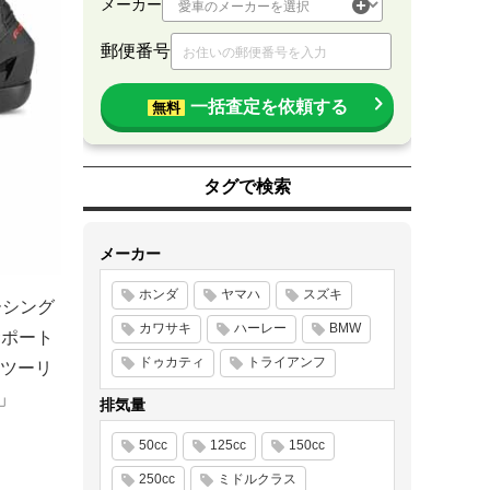
メーカー
郵便番号
一括査定を依頼する
無料
タグで検索
メーカー
ホンダ
ヤマハ
スズキ
ーシング
カワサキ
ハーレー
BMW
サポート
ドゥカティ
トライアンフ
ツーリ
」
排気量
50cc
125cc
150cc
250cc
ミドルクラス