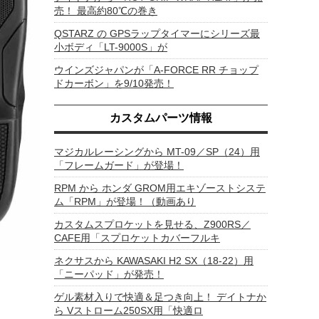
売！ 最高約80℃の巻き
QSTARZ の GPSラップタイマーにシリーズ最
小ボディ「LT-9000S」が
ウインズジャパンが「A-FORCE RR チョップ
ドカーボン」を9/10発売！
カスタムパーツ情報
マジカルレーシングから MT-09／SP（24）用
「フレームガード」が登場！
RPM から ホンダ GROM用エキゾーストシステ
ム「RPM」が登場！（動画あり
カスタムスプロケットを見せる、Z900RS／
CAFE用「スプロケットカバーフルキ
ネクサスから KAWASAKI H2 SX（18-22）用
「ニーパッド」が発売！
ゲル素材入りで快適＆足つき向上！ デイトナか
ら Vストローム250SX用「快適ロ