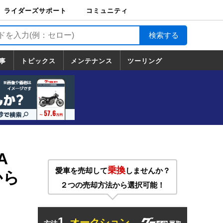
ライダーズサポート
コミュニティ
ライダーズサポート
バイク輸送
バイクガレージライ
バイク車両保険
ロードサービス
バイク試乗
コミュニティ
日記
ツーリング
カスタム
TOP
フ
TOP
事
トピックス
メンテナンス
ツーリング
トピックス
ホンダ
ヤマハ
スズキ
カワサキ
ハーレーダ
BMW
ドゥカティ
トライアン
メンテナンス
基本整備
部位別メンテ
工具の使い方
ツール100選
メンテのうん
一覧
ビッドソン
フ
一覧
ちく
A
乗換
愛車を売却して
しませんか？
から
２つの売却方法から選択可能！
1.
オークション