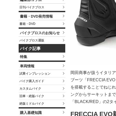
日刊バイクブロス
書籍・DVD発売情報
書籍・DVD
バイクブロスのお知らせ
バイクブロス通販
バイク記事
特集
車両情報
岡田商事が扱うイタリア
試乗インプレッション
ブーツ「FRECCIA 
バイク購入ガイド
を搭載することでねじれ
カスタムバイク
ングからサーキットまで幅
旧車・絶版バイク
「BLACK/RED」の2
絶版ミドルバイク
購入基礎知識
FRECCIA EV