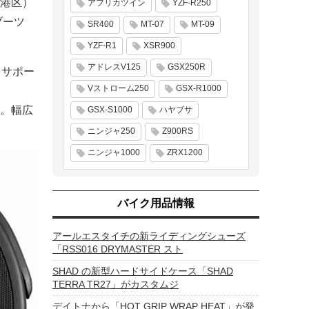
港区）
アフリカツイン
YZF-R250
ブーツ
SR400
MT-07
MT-09
YZF-R1
XSR900
アドレスV125
GSX250R
をサポー
Vストローム250
GSX-R1000
。幅広
GSX-S1000
ハヤブサ
ニンジャ250
Z900RS
ニンジャ1000
ZRX1200
バイク用品情報
アールエスタイチの新ライディングシューズ
「RSS016 DRYMASTER スト
SHAD の新型ハードサイドケース「SHAD
TERRA TR27」がカスタムジ
デイトナから「HOT GRIP WRAP HEAT」が発