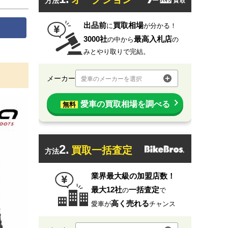
方法
出品前
買取相場
に
が分かる！
3000社
最高入札店
の中から
の
みとやり取りで完結。
メーカー
愛車のメーカーを選択
愛車の買取相場を調べる
無料
2.
買取一括査定
方法
業界最大級の加盟店数！
最大12社
一括査定
の
で
高く売れる
愛車が
チャンス