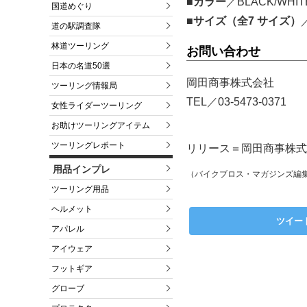
■カラー
／BLACK/WHIT
国道めぐり
■サイズ（全7 サイズ）
道の駅調査隊
林道ツーリング
お問い合わせ
日本の名道50選
岡田商事株式会社
ツーリング情報局
TEL／03-5473-0371
女性ライダーツーリング
お助けツーリングアイテム
ツーリングレポート
リリース＝岡田商事株式会
用品インプレ
（バイクブロス・マガジンズ編
ツーリング用品
ヘルメット
ツイー
アパレル
アイウェア
フットギア
グローブ