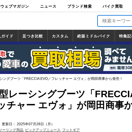
ウェブマガジン
ニュース
ブランド検索
バイク買取
バイクブロス・
原付＆ミニバイ
スポーツ＆ネイ
アメリカン＆ツ
ビッグスクータ
オフロード
バージンハーレ
バージンBMW
バージンドゥカ
バージントライ
ニュース
車両情報
イベント
キャンペ
トピック
バイク用
バイクパ
書籍・
サポート
お知らせ
ブランドを検
ブランドボイ
バイク買取
マガジンズ
ク
キッド
アラー
ー
ー
ティ
アンフ
TOP
ーン
ス
品
ーツ
DVD
索
ス
入ガイド
足つき比較
カスタム
絶版ミドルバイク
特集記
入ガイド
ンダ
マハ
ズキ
ワサキ
カスタム
ホンダ
ヤマハ
スズキ
カワサキ
道の駅調査隊
ツーリング情報局
日本の道50選
国道めぐり
林道ツーリング
絶版ミドルバイク
ホンダ
ヤマハ
スズキ
カワサキ
覧
一覧
一覧
レーシングブーツ「FRECCIA EVO／フレッチャー エヴォ」が岡田商事から発売！
の新型レーシングブーツ「FRECCI
レッチャー エヴォ」が岡田商事
 更新日： 2025年07月28日（月）
ツーリング用品
,
ピックアップニュース
,
フットギア