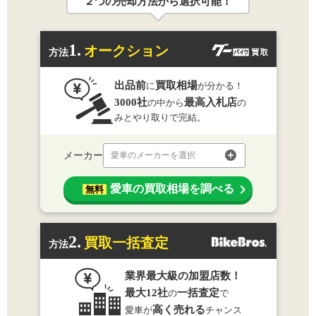
２つの売却方法から選択可能！
1.
オークション
方法
出品前
買取相場
に
が分かる！
3000社
最高入札店
の中から
の
みとやり取りで完結。
メーカー
愛車のメーカーを選択
愛車の買取相場を調べる
無料
2.
買取一括査定
方法
業界最大級の加盟店数！
最大12社
一括査定
の
で
高く売れる
愛車が
チャンス