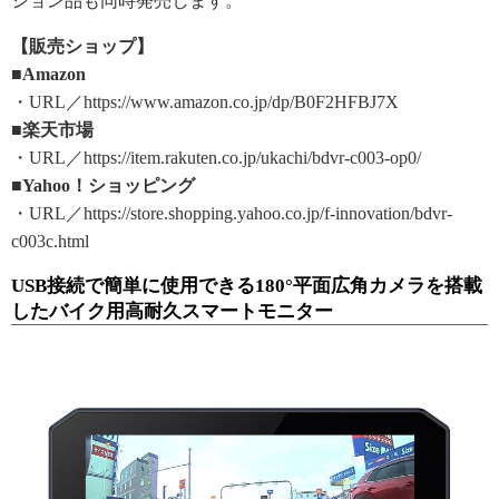
ション品も同時発売します。
【販売ショップ】
■Amazon
・URL／https://www.amazon.co.jp/dp/B0F2HFBJ7X
■楽天市場
・URL／https://item.rakuten.co.jp/ukachi/bdvr-c003-op0/
■Yahoo！ショッピング
・URL／https://store.shopping.yahoo.co.jp/f-innovation/bdvr-
c003c.html
USB接続で簡単に使用できる180°平面広角カメラを搭載
したバイク用高耐久スマートモニター