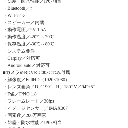
・防塵・防水性能／IP67相当
・Bluetooth／○
・Wi-Fi／○
・スピーカー／内蔵
・動作電圧／5V 1.5A
・動作温度／-20℃～70℃
・保存温度／-30℃～80℃
・システム要件
Carplay／対応可
Android auto／対応可
■カメラ
※BDVR‐C003Cのみ付属
・解像度／FullHD（1920×1080）
・レンズ画角／D／190° H／180° V／94°±5°
・F値／F/NO 1.8
・フレームレート／30fps
・イメージセンサー／IMAX307
・画素数／200万画素
・防塵・防水性能／IP67相当