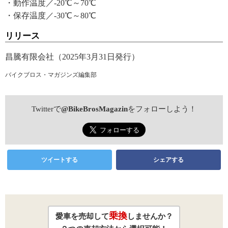
・動作温度／-20℃～70℃
・保存温度／-30℃～80℃
リリース
昌騰有限会社（2025年3月31日発行）
バイクブロス・マガジンズ編集部
Twitterで
@BikeBrosMagazin
をフォローしよう！
ツイートする
シェアする
乗換
愛車を売却して
しませんか？