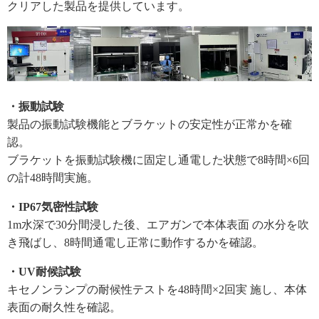
クリアした製品を提供しています。
・振動試験
製品の振動試験機能とブラケットの安定性が正常かを確
認。
ブラケットを振動試験機に固定し通電した状態で8時間×6回
の計48時間実施。
・IP67気密性試験
1m水深で30分間浸した後、エアガンで本体表面 の水分を吹
き飛ばし、8時間通電し正常に動作するかを確認。
・UV耐候試験
キセノンランプの耐候性テストを48時間×2回実 施し、本体
表面の耐久性を確認。