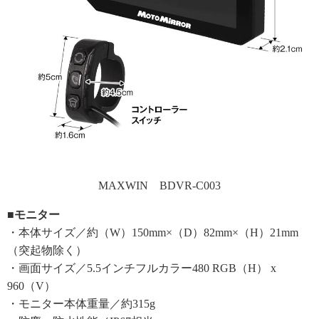
MAXWIN BDVR-C003
■モニター
・本体サイズ／約（W）150mm×（D）82mm×（H）21mm
（突起物除く）
・画面サイズ／5.5インチフルカラー480 RGB（H） x
960（V）
・モニター本体重量／約315g