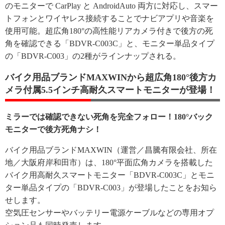
のモニターで CarPlay と AndroidAuto 両方に対応し、スマー
トフォンとワイヤレス接続することでナビアプリや音楽を
使用可能。超広角180°の高性能リアカメラ付きで後方の死
角を確認できる「BDVR-C003C」と、モニター単品タイプ
の「BDVR-C003」の2種がラインナップされる。
バイク用品ブランドMAXWINから超広角180°後方カ
メラ付属5.5インチ高耐久スマートモニターが登場！
ミラーでは確認できない死角を完全フォロー！180°バック
モニターで後方死角ナシ！
バイク用品ブランドMAXWIN（運営／昌騰有限会社、所在
地／大阪府岸和田市）は、180°平面広角カメラを搭載した
バイク用高耐久スマートモニター「BDVR-C003C」とモニ
ター単品タイプの「BDVR-C003」が登場したことをお知ら
せします。
空気圧センサーやバッテリー電源ケーブルなどの専用オプ