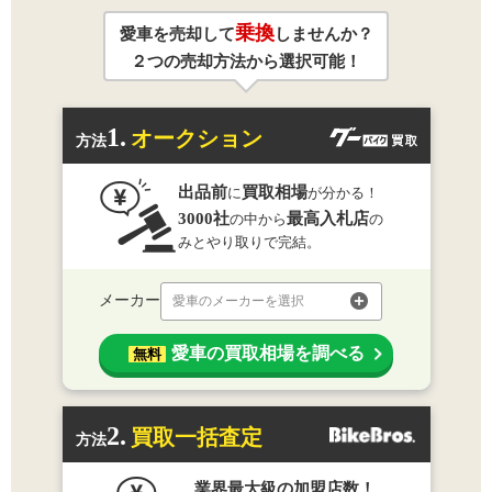
乗換
愛車を売却して
しませんか？
２つの売却方法から選択可能！
1.
オークション
方法
出品前
買取相場
に
が分かる！
3000社
最高入札店
の中から
の
みとやり取りで完結。
メーカー
愛車のメーカーを選択
愛車の買取相場を調べる
無料
2.
買取一括査定
方法
業界最大級の加盟店数！