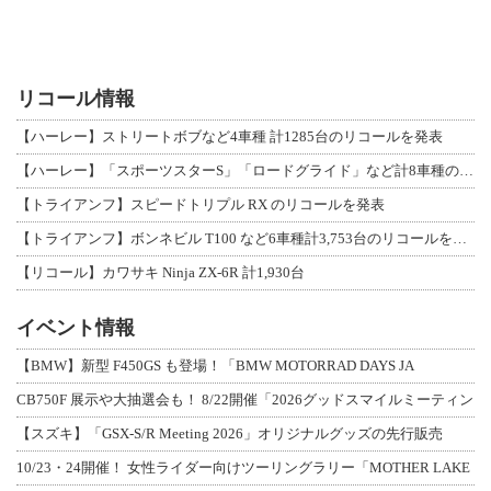
リコール情報
【ハーレー】ストリートボブなど4車種 計1285台のリコールを発表
【ハーレー】「スポーツスターS」「ロードグライド」など計8車種のリコールを発表
【トライアンフ】スピードトリプル RX のリコールを発表
【トライアンフ】ボンネビル T100 など6車種計3,753台のリコールを発表
【リコール】カワサキ Ninja ZX-6R 計1,930台
イベント情報
【BMW】新型 F450GS も登場！「BMW MOTORRAD DAYS JA
CB750F 展示や大抽選会も！ 8/22開催「2026グッドスマイルミーティン
【スズキ】「GSX-S/R Meeting 2026」オリジナルグッズの先行販売
10/23・24開催！ 女性ライダー向けツーリングラリー「MOTHER LAKE