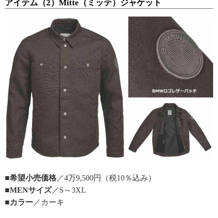
アイテム（2）Mitte（ミッテ）ジャケット
■希望小売価格
／4万9,500円（税10％込み）
■MENサイズ
／S～3XL
■カラー
／カーキ