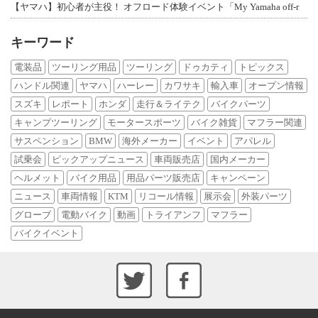
【ヤマハ】初心者が主役！ オフロード体験イベント「My Yamaha off-r
キーワード
電装品
ツーリング用品
ツーリング
ドゥカティ
トピックス
ハンドル関連
ヤマハ
ハーレー
カワサキ
輸入車
オープン情報
スズキ
レポート
ホンダ
走行＆ライテク
バイクパーツ
キャンプツーリング
モータースポーツ
バイク雑貨
マフラー関連
サスペンション
BMW
海外メーカー
イベント
アパレル
試乗会
ピックアップニュース
車両販売店
国内メーカー
ヘルメット
バイク用品
用品パーツ販売店
キャンペーン
ニュース
車両情報
KTM
リコール情報
展示会
外装パーツ
グローブ
電動バイク
動画
トライアンフ
マフラー
バイクイベント