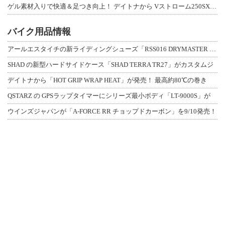
ゲル素材入りで快適＆足つき向上！ デイトナから Vストローム250SX用「快適ロ
バイク用品情報
アールエスタイチの新ライディングシューズ「RSS016 DRYMASTER スト
SHAD の新型ハードサイドケース「SHAD TERRA TR27」がカスタムジ
デイトナから「HOT GRIP WRAP HEAT」が発売！ 最高約80℃の巻き
QSTARZ の GPSラップタイマーにシリーズ最小ボディ「LT-9000S」が
ウインズジャパンが「A-FORCE RR チョップドカーボン」を9/10発売！