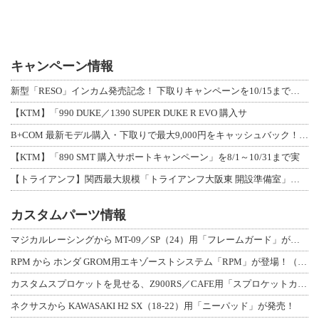
キャンペーン情報
新型「RESO」インカム発売記念！ 下取りキャンペーンを10/15まで延長して開
【KTM】「990 DUKE／1390 SUPER DUKE R EVO 購入サ
B+COM 最新モデル購入・下取りで最大9,000円をキャッシュバック！「B+F
【KTM】「890 SMT 購入サポートキャンペーン」を8/1～10/31まで実
【トライアンフ】関西最大規模「トライアンフ大阪東 開設準備室」がオープン！ 限定
カスタムパーツ情報
マジカルレーシングから MT-09／SP（24）用「フレームガード」が登場！
RPM から ホンダ GROM用エキゾーストシステム「RPM」が登場！（動画あり
カスタムスプロケットを見せる、Z900RS／CAFE用「スプロケットカバーフルキ
ネクサスから KAWASAKI H2 SX（18-22）用「ニーパッド」が発売！