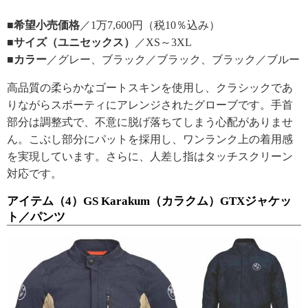
■希望小売価格
／1万7,600円（税10％込み）
■サイズ（ユニセックス）
／XS～3XL
■カラー
／グレー、ブラック／ブラック、ブラック／ブルー
高品質の柔らかなゴートスキンを使用し、クラシックであ
りながらスポーティにアレンジされたグローブです。手首
部分は調整式で、不意に脱げ落ちてしまう心配がありませ
ん。こぶし部分にパットを採用し、ワンランク上の着用感
を実現しています。さらに、人差し指はタッチスクリーン
対応です。
アイテム（4）GS Karakum（カラクム）GTXジャケッ
ト／パンツ