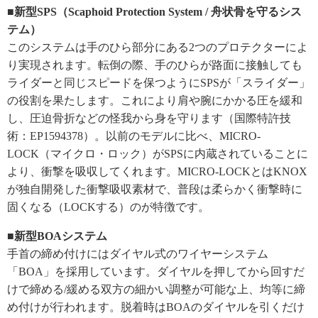
■新型SPS（Scaphoid Protection System / 舟状骨を守るシス
テム）
このシステムは手のひら部分にある2つのプロテクターによ
り実現されます。転倒の際、手のひらが路面に接触しても
ライダーと同じスピードを保つようにSPSが「スライダー」
の役割を果たします。これにより肩や腕にかかる圧を緩和
し、圧迫骨折などの怪我から身を守ります（国際特許技
術：EP1594378）。以前のモデルに比べ、MICRO-
LOCK（マイクロ・ロック）がSPSに内蔵されていることに
より、衝撃を吸収してくれます。MICRO-LOCKとはKNOX
が独自開発した衝撃吸収素材で、普段は柔らかく衝撃時に
固くなる（LOCKする）のが特徴です。
■新型BOAシステム
手首の締め付けにはダイヤル式のワイヤーシステム
「BOA」を採用しています。ダイヤルを押してから回すだ
けで締める/緩める双方の細かい調整が可能な上、均等に締
め付けが行われます。脱着時はBOAのダイヤルを引くだけ