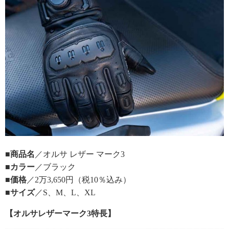
■商品名
／オルサ レザー マーク3
■カラー
／ブラック
■価格
／2万3,650円（税10％込み）
■サイズ
／S、M、L、XL
【オルサレザーマーク3特長】