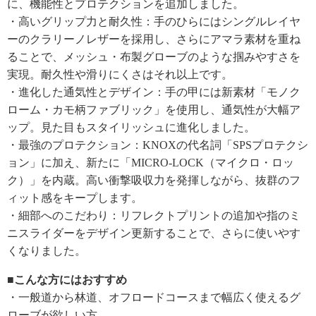
に、機能性とプロテクションを追加しました。
・高いグリップ力と耐久性：手のひらにはシングルレイヤ
ーのクラリーノレザーを採用し、さらにアマラ素材を重ね
ることで、メッシュ・布製グローブのような掴みやすさを
実現。耐久性や滑りにくさはそれ以上です。
・進化した通気性とデザイン：手の甲には新素材「モノク
ローム・カモ柄ファブリック」を使用し、通気性が大幅ア
ップ。見た目もスタイリッシュに進化しました。
・最強のプロテクション：KNOXの代名詞「SPSプロテクシ
ョン」に加え、新たに「MICRO-LOCK（マイクロ・ロッ
ク）」を内蔵。高い衝撃吸収力を発揮しながら、抜群のフ
ィット感をキープします。
・細部へのこだわり：リフレクトプリントの追加や指のミ
ニスライダーをデザイン更新することで、さらに使いやす
くなりました。
■こんな方にはおすすめ
・一般道から林道、オフロードコースまで幅広く使えるグ
ローブが欲しい方