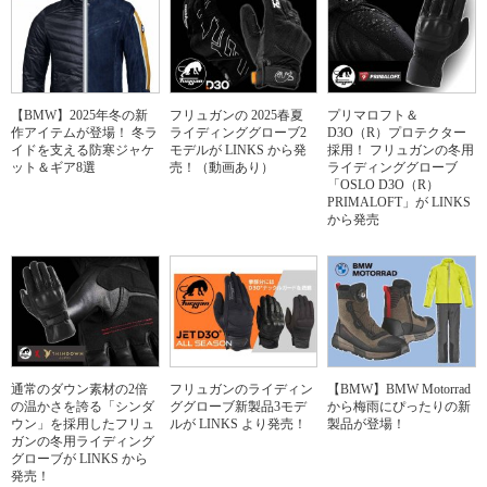
【BMW】2025年冬の新
フリュガンの 2025春夏
プリマロフト＆
作アイテムが登場！ 冬ラ
ライディンググローブ2
D3O（R）プロテクター
イドを支える防寒ジャケ
モデルが LINKS から発
採用！ フリュガンの冬用
ット＆ギア8選
売！（動画あり）
ライディンググローブ
「OSLO D3O（R）
PRIMALOFT」が LINKS
から発売
通常のダウン素材の2倍
フリュガンのライディン
【BMW】BMW Motorrad
の温かさを誇る「シンダ
ググローブ新製品3モデ
から梅雨にぴったりの新
ウン」を採用したフリュ
ルが LINKS より発売！
製品が登場！
ガンの冬用ライディング
グローブが LINKS から
発売！