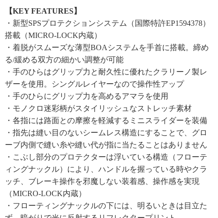
【KEY FEATURES】
・新型SPSプロテクションシステム（国際特許EP1594378）
搭載（MICRO-LOCK内蔵）
・着脱がスムーズな薄型BOAシステムを手首に搭載。締め
る/緩める双方の細かい調整が可能
・手のひらはグリップ力と耐久性に優れたクラリーノ製レ
ザーを使用。シングルレイヤーなので操作性アップ
・手のひらにグリップ力を高めるアマラを使用
・モノクロ迷彩柄がスタイリッシュなストレッチ素材
・各指には路面との摩擦を軽減するミニスライダーを装備
・指先は縫い目のないシームレス構造にすることで、グロ
ーブ内側で縫い糸や縫い代が指に当たることはありません
・こぶし部分のプロテクターは浮いている構造（フローテ
ィングナックル）により、ハンドルを握っている時やクラ
ッチ、ブレーキ操作を邪魔しない装着感、操作感を実現
（MICRO-LOCK内蔵）
・フローティングナックルの下には、明るいときは目立た
ず、暗がりで光に反射するリフレクタープリント