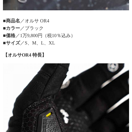
■商品名
／オルサ OR4
■カラー
／ブラック
■価格
／1万9,800円（税10％込み）
■サイズ
／S、M、L、XL
【オルサOR4 特長】