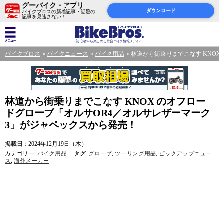
グーバイク・アプリ
ダウンロード
バイクブロスの新着記事・話題の
記事を見逃さない！
バイクブロス
バイクニュース
バイク用品
林道から街乗りまでこなす KNO
林道から街乗りまでこなす KNOX のオフロー
ドグローブ「オルサOR4／オルサレザーマーク
3」がジャペックスから発売！
掲載日：2024年12月19日（木）
カテゴリー:
バイク用品
タグ:
グローブ
,
ツーリング用品
,
ピックアップニュー
ス
,
海外メーカー