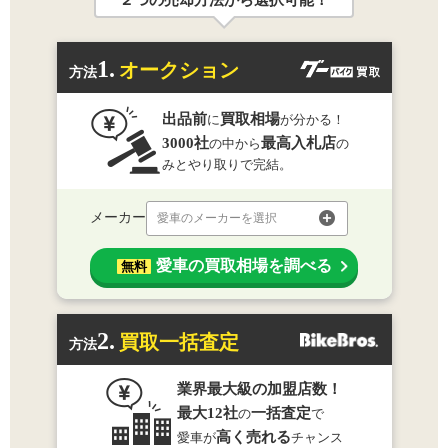
1.
オークション
方法
出品前
買取相場
に
が分かる！
3000社
最高入札店
の中から
の
みとやり取りで完結。
メーカー
愛車のメーカーを選択
愛車の買取相場を調べる
無料
2.
買取一括査定
方法
業界最大級の加盟店数！
最大12社
一括査定
の
で
高く売れる
愛車が
チャンス