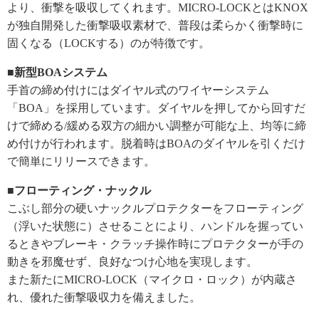
より、衝撃を吸収してくれます。MICRO-LOCKとはKNOX
が独自開発した衝撃吸収素材で、普段は柔らかく衝撃時に
固くなる（LOCKする）のが特徴です。
■新型BOAシステム
手首の締め付けにはダイヤル式のワイヤーシステム
「BOA」を採用しています。ダイヤルを押してから回すだ
けで締める/緩める双方の細かい調整が可能な上、均等に締
め付けが行われます。脱着時はBOAのダイヤルを引くだけ
で簡単にリリースできます。
■フローティング・ナックル
こぶし部分の硬いナックルプロテクターをフローティング
（浮いた状態に）させることにより、ハンドルを握ってい
るときやブレーキ・クラッチ操作時にプロテクターが手の
動きを邪魔せず、良好なつけ心地を実現します。
また新たにMICRO-LOCK（マイクロ・ロック）が内蔵さ
れ、優れた衝撃吸収力を備えました。