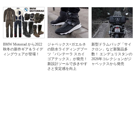
BMW Motorrad から2022
ジャペックス×ガエルネ
新型ドラムバッグ「サイ
秋冬の新作ギア＆ライデ
の防水ライディングブー
クロン」など新製品多
ィングウェアが登場！
ツ「パンテーラ スカイ
数！ エンデュリスタンの
ゴアテックス」が発売！
2026年コレクションがジ
新設計ソールで歩きやす
ャペックスから発売
さと安定感を向上