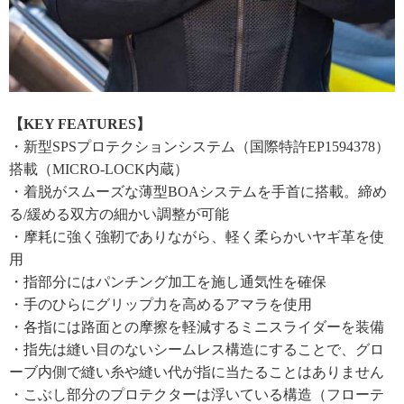
【KEY FEATURES】
・新型SPSプロテクションシステム（国際特許EP1594378）
搭載（MICRO-LOCK内蔵）
・着脱がスムーズな薄型BOAシステムを手首に搭載。締め
る/緩める双方の細かい調整が可能
・摩耗に強く強靭でありながら、軽く柔らかいヤギ革を使
用
・指部分にはパンチング加工を施し通気性を確保
・手のひらにグリップ力を高めるアマラを使用
・各指には路面との摩擦を軽減するミニスライダーを装備
・指先は縫い目のないシームレス構造にすることで、グロ
ーブ内側で縫い糸や縫い代が指に当たることはありません
・こぶし部分のプロテクターは浮いている構造（フローテ