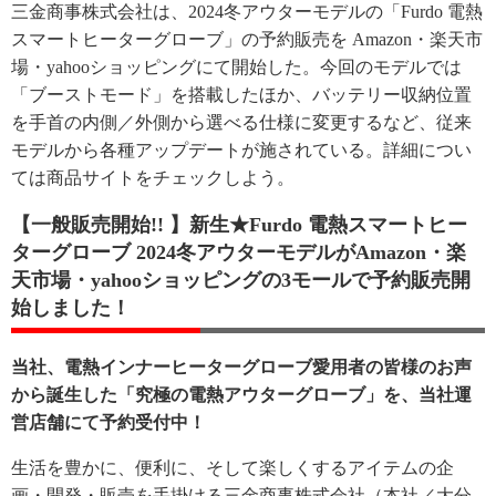
三金商事株式会社は、2024冬アウターモデルの「Furdo 電熱
スマートヒーターグローブ」の予約販売を Amazon・楽天市
場・yahooショッピングにて開始した。今回のモデルでは
「ブーストモード」を搭載したほか、バッテリー収納位置
を手首の内側／外側から選べる仕様に変更するなど、従来
モデルから各種アップデートが施されている。詳細につい
ては商品サイトをチェックしよう。
【一般販売開始!! 】新生★Furdo 電熱スマートヒー
ターグローブ 2024冬アウターモデルがAmazon・楽
天市場・yahooショッピングの3モールで予約販売開
始しました！
当社、電熱インナーヒーターグローブ愛用者の皆様のお声
から誕生した「究極の電熱アウターグローブ」を、当社運
営店舗にて予約受付中！
生活を豊かに、便利に、そして楽しくするアイテムの企
画・開発・販売を手掛ける三金商事株式会社（本社／大分