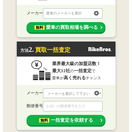
メーカー
愛車のメーカーを選択
愛車の買取相場を調べる
無料
2.
買取一括査定
方法
業界最大級の加盟店数！
最大12社
一括査定
の
で
高く売れる
愛車が
チャンス
メーカー
郵便番号
一括査定を依頼する
無料