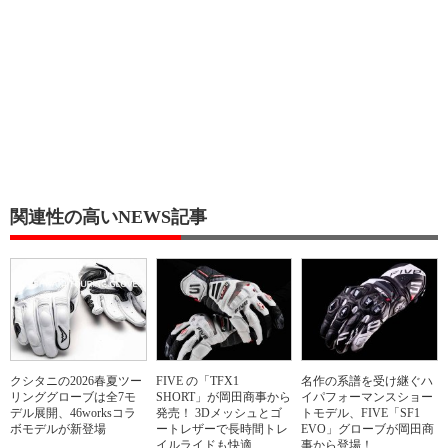
関連性の高いNEWS記事
クシタニの2026春夏ツー
FIVE の「TFX1
名作の系譜を受け継ぐハ
リンググローブは全7モ
SHORT」が岡田商事から
イパフォーマンスショー
デル展開、46worksコラ
発売！ 3Dメッシュとゴ
トモデル、FIVE「SF1
ボモデルが新登場
ートレザーで長時間トレ
EVO」グローブが岡田商
イルライドも快適
事から登場！