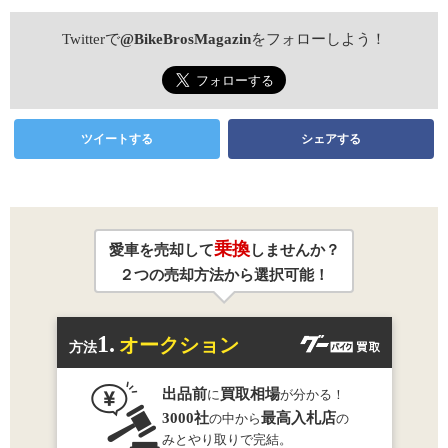
Twitterで
@BikeBrosMagazin
をフォローしよう！
ツイートする
シェアする
乗換
愛車を売却して
しませんか？
２つの売却方法から選択可能！
1.
オークション
方法
出品前
買取相場
に
が分かる！
3000社
最高入札店
の中から
の
みとやり取りで完結。