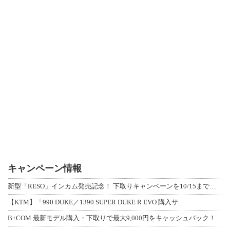
キャンペーン情報
新型「RESO」インカム発売記念！ 下取りキャンペーンを10/15まで延長して開
【KTM】「990 DUKE／1390 SUPER DUKE R EVO 購入サ
B+COM 最新モデル購入・下取りで最大9,000円をキャッシュバック！「B+F