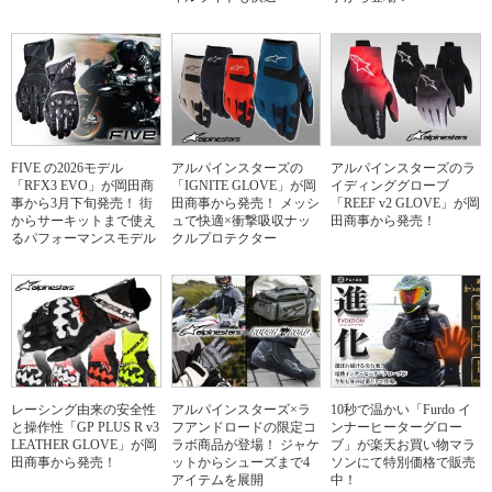
FIVE の2026モデル
アルパインスターズの
アルパインスターズのラ
「RFX3 EVO」が岡田商
「IGNITE GLOVE」が岡
イディンググローブ
事から3月下旬発売！ 街
田商事から発売！ メッシ
「REEF v2 GLOVE」が岡
からサーキットまで使え
ュで快適×衝撃吸収ナッ
田商事から発売！
るパフォーマンスモデル
クルプロテクター
レーシング由来の安全性
アルパインスターズ×ラ
10秒で温かい「Furdo イ
と操作性「GP PLUS R v3
フアンドロードの限定コ
ンナーヒーターグロー
LEATHER GLOVE」が岡
ラボ商品が登場！ ジャケ
ブ」が楽天お買い物マラ
田商事から発売！
ットからシューズまで4
ソンにて特別価格で販売
アイテムを展開
中！