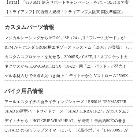
【KTM】「890 SMT 購入サポートキャンペーン」を8/1～10/31まで実
【トライアンフ】関西最大規模「トライアンフ大阪東 開設準備室」がオープン！ 限定
カスタムパーツ情報
マジカルレーシングから MT-09／SP（24）用「フレームガード」が登場！
RPM から ホンダ GROM用エキゾーストシステム「RPM」が登場！（動画あり
カスタムスプロケットを見せる、Z900RS／CAFE用「スプロケットカバーフルキ
ネクサスから KAWASAKI H2 SX（18-22）用「ニーパッド」が発売！
ゲル素材入りで快適＆足つき向上！ デイトナから Vストローム250SX用「快適ロ
バイク用品情報
アールエスタイチの新ライディングシューズ「RSS016 DRYMASTER スト
SHAD の新型ハードサイドケース「SHAD TERRA TR27」がカスタムジ
デイトナから「HOT GRIP WRAP HEAT」が発売！ 最高約80℃の巻き
QSTARZ の GPSラップタイマーにシリーズ最小ボディ「LT-9000S」が