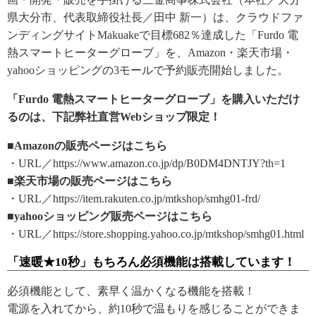
県大分市、代表取締役社長／田中 新一）は、クラウドファ
ンディングサイトMakuakeで目標682％達成した「Furdo 電
熱スマートヒーターグローブ」を、Amazon・楽天市場・
yahooショッピングの3モールで予約販売開始しました。
「Furdo 電熱スマートヒーターグローブ」を購入いただけ
るのは、下記弊社直営Webショップ限定！
■Amazonの販売ページはこちら
・URL／https://www.amazon.co.jp/dp/B0DM4DNTJY?th=1
■楽天市場の販売ページはこちら
・URL／https://item.rakuten.co.jp/mtkshop/smhg01-frd/
■yahooショッピング販売ページはこちら
・URL／https://store.shopping.yahoo.co.jp/mtkshop/smhg01.html
「速暖★10秒」もちろん必須機能は搭載しています！
必須機能として、素早く温かくなる機能を搭載！
電源を入れてから、約10秒で温もりを感じることができま