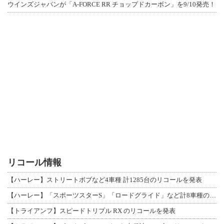
ウインズジャパンが「A-FORCE RR チョップドカーボン」を9/10発売！
リコール情報
【ハーレー】ストリートボブなど4車種 計1285台のリコールを発表
【ハーレー】「スポーツスターS」「ロードグライド」など計8車種のリコールを発表
【トライアンフ】スピードトリプル RX のリコールを発表