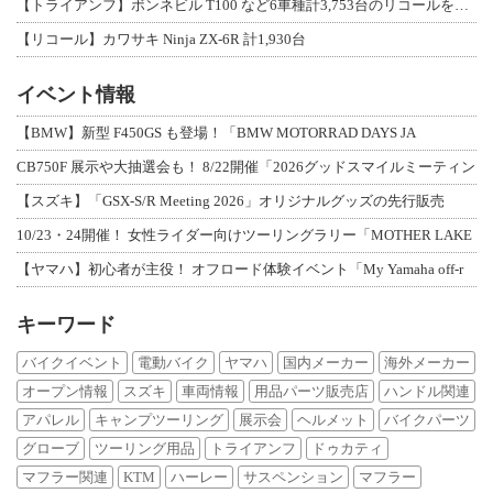
【トライアンフ】ボンネビル T100 など6車種計3,753台のリコールを発表
【リコール】カワサキ Ninja ZX-6R 計1,930台
イベント情報
【BMW】新型 F450GS も登場！「BMW MOTORRAD DAYS JA
CB750F 展示や大抽選会も！ 8/22開催「2026グッドスマイルミーティン
【スズキ】「GSX-S/R Meeting 2026」オリジナルグッズの先行販売
10/23・24開催！ 女性ライダー向けツーリングラリー「MOTHER LAKE
【ヤマハ】初心者が主役！ オフロード体験イベント「My Yamaha off-r
キーワード
バイクイベント
電動バイク
ヤマハ
国内メーカー
海外メーカー
オープン情報
スズキ
車両情報
用品パーツ販売店
ハンドル関連
アパレル
キャンプツーリング
展示会
ヘルメット
バイクパーツ
グローブ
ツーリング用品
トライアンフ
ドゥカティ
マフラー関連
KTM
ハーレー
サスペンション
マフラー