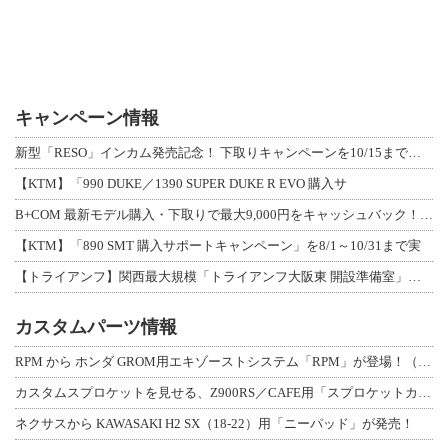
キャンペーン情報
新型「RESO」インカム発売記念！ 下取りキャンペーンを10/15まで延長して開
【KTM】「990 DUKE／1390 SUPER DUKE R EVO 購入サ
B+COM 最新モデル購入・下取りで最大9,000円をキャッシュバック！「B+F
【KTM】「890 SMT 購入サポートキャンペーン」を8/1～10/31まで実
【トライアンフ】関西最大規模「トライアンフ大阪東 開設準備室」がオープン！ 限定
カスタムパーツ情報
RPM から ホンダ GROM用エキゾーストシステム「RPM」が登場！（動画あり
カスタムスプロケットを見せる、Z900RS／CAFE用「スプロケットカバーフルキ
ネクサスから KAWASAKI H2 SX（18-22）用「ニーパッド」が発売！