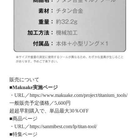
販売について
■Makuake実施ページ
・URL／https://www.makuake.com/project/titanium_tools/
一般販売予定価格／5,600円
超超早割購入で、単品最大30％OFF
■商品ページ
・URL／https://sanmibest.com/lp/titan-tool/
■特集ページ