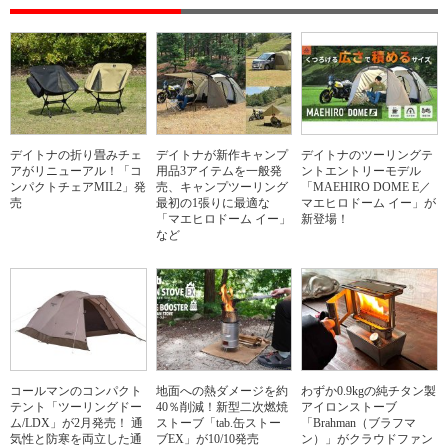
デイトナの折り畳みチェ
デイトナが新作キャンプ
デイトナのツーリングテ
アがリニューアル！「コ
用品3アイテムを一般発
ントエントリーモデル
ンパクトチェアMIL2」発
売、キャンプツーリング
「MAEHIRO DOME E／
売
最初の1張りに最適な
マエヒロドーム イー」が
「マエヒロドーム イー」
新登場！
など
コールマンのコンパクト
地面への熱ダメージを約
わずか0.9kgの純チタン製
テント「ツーリングドー
40％削減！新型二次燃焼
アイロンストーブ
ム/LDX」が2月発売！ 通
ストーブ「tab.缶ストー
「Brahman（ブラフマ
気性と防寒を両立した通
ブEX」が10/10発売
ン）」がクラウドファン