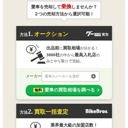
乗換
愛車を売却して
しませんか？
２つの売却方法から選択可能！
1.
オークション
方法
出品前
買取相場
に
が分かる！
3000社
最高入札店
の中から
の
みとやり取りで完結。
メーカー
愛車のメーカーを選択
愛車の買取相場を調べる
無料
2.
買取一括査定
方法
業界最大級の加盟店数！