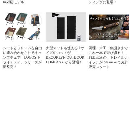
年対応モデル
ディングに登場！
シートとフレームを自由
大型マットも使える Lサ
調理・木工・魚捌きまで
に組み合わせられるキャ
イズのコットが
これ一本で遊び切る！
ンプチェア「LOGOS ト
BROOKLYN OUTDOOR
FEDECA の「トレイルナ
ライチェア」シリーズが
COMPANY から登場！
イフ」が Makuake で先行
新発売！
販売スタート