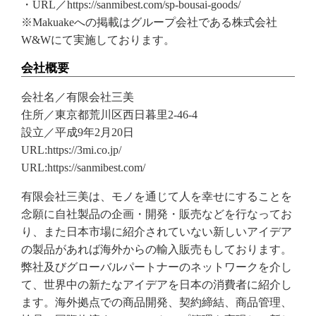
・URL／https://sanmibest.com/sp-bousai-goods/
※Makuakeへの掲載はグループ会社である株式会社
W&Wにて実施しております。
会社概要
会社名／有限会社三美
住所／東京都荒川区西日暮里2-46-4
設立／平成9年2月20日
URL:https://3mi.co.jp/
URL:https://sanmibest.com/
有限会社三美は、モノを通じて人を幸せにすることを
念願に自社製品の企画・開発・販売などを行なってお
り、また日本市場に紹介されていない新しいアイデア
の製品があれば海外からの輸入販売もしております。
弊社及びグローバルパートナーのネットワークを介し
て、世界中の新たなアイデアを日本の消費者に紹介し
ます。海外拠点での商品開発、契約締結、商品管理、