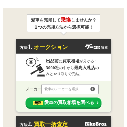
乗換
愛車を売却して
しませんか？
２つの売却方法から選択可能！
1.
オークション
方法
出品前
買取相場
に
が分かる！
3000社
最高入札店
の中から
の
みとやり取りで完結。
メーカー
愛車のメーカーを選択
愛車の買取相場を調べる
無料
2.
買取一括査定
方法