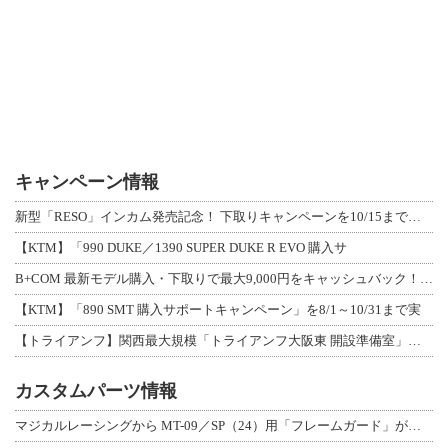
キャンペーン情報
新型「RESO」インカム発売記念！ 下取りキャンペーンを10/15まで延長して開
【KTM】「990 DUKE／1390 SUPER DUKE R EVO 購入サ
B+COM 最新モデル購入・下取りで最大9,000円をキャッシュバック！「B+F
【KTM】「890 SMT 購入サポートキャンペーン」を8/1～10/31まで実
【トライアンフ】関西最大規模「トライアンフ大阪東 開設準備室」がオープン！ 限定
カスタムパーツ情報
マジカルレーシングから MT-09／SP（24）用「フレームガード」が登場！