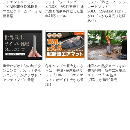
ントエントリーモデル
テント「ツーリングドー
モデル「55セルフインフ
「MAEHIRO DOME E／
ム/LDX」が2月発売！ 通
レートマット・
マエヒロドーム イー」が
気性と防寒を両立した通
SOLO（2026LIMITED）」
新登場！
年対応モデル
がロゴスから発売（動画
あり）
重量わずか113gの純チタ
冬キャンプの底冷えにさ
地面への熱ダメージを約
ンコンロ「ポケットチタ
らば！ 軽量×極厚断熱マ
40％削減！新型二次燃焼
ンコンロ」がクラウドフ
ット「TRI-FLEC8エアマ
ストーブ「tab.缶ストー
ァンディングに登場！
ット」がデイトナから登
ブEX」が10/10発売
場！