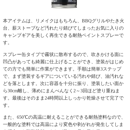
本アイテムは、リメイクはもちろん、BBQグリルやたき火
台、薪ストーブなど汚れたり錆びてしまったお気に入りの
キャンプギアを美しく再生できる耐熱ペイントスプレーで
す。
スプレー缶タイプで霧状に散布するので、吹きかける面に
凹凸があっても綺麗に仕上げることができ、塗装がはじめ
ての方でも簡単に作業ができます。手順は簡単3ステップ
で、まず塗装するギアについている汚れや錆び、油汚れな
どを落とします。次に容器を十分に振り、塗装したい面か
ら30cm離し、薄めにまんべんなく2～3回ほど塗り重ねま
す。最後はそのまま24時間以上しっかり乾燥させて完了で
す。
また、650℃の高温に耐えることができる耐熱塗料なので、
一般的な塗料では高温により変色や剥がれが発生してしま