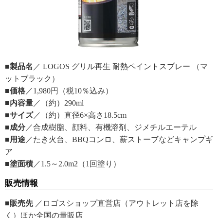
■製品名
／ LOGOS グリル再生 耐熱ペイントスプレー （マ
ットブラック）
■価格
／1,980円（税10％込み）
■内容量
／（約）290ml
■サイズ
／（約）直径6×高さ18.5cm
■成分
／合成樹脂、顔料、有機溶剤、ジメチルエーテル
■用途
／たき火台、BBQコンロ、薪ストーブなどキャンプギ
ア
■塗面積
／1.5～2.0m2（1回塗り）
販売情報
■販売先
／ロゴスショップ直営店（アウトレット店を除
く）ほか全国の量販店