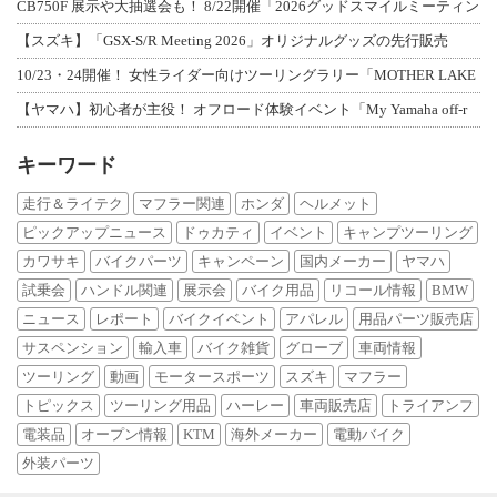
CB750F 展示や大抽選会も！ 8/22開催「2026グッドスマイルミーティン
【スズキ】「GSX-S/R Meeting 2026」オリジナルグッズの先行販売
10/23・24開催！ 女性ライダー向けツーリングラリー「MOTHER LAKE
【ヤマハ】初心者が主役！ オフロード体験イベント「My Yamaha off-r
キーワード
走行＆ライテク
マフラー関連
ホンダ
ヘルメット
ピックアップニュース
ドゥカティ
イベント
キャンプツーリング
カワサキ
バイクパーツ
キャンペーン
国内メーカー
ヤマハ
試乗会
ハンドル関連
展示会
バイク用品
リコール情報
BMW
ニュース
レポート
バイクイベント
アパレル
用品パーツ販売店
サスペンション
輸入車
バイク雑貨
グローブ
車両情報
ツーリング
動画
モータースポーツ
スズキ
マフラー
トピックス
ツーリング用品
ハーレー
車両販売店
トライアンフ
電装品
オープン情報
KTM
海外メーカー
電動バイク
外装パーツ