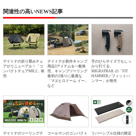
関連性の高いNEWS記事
デイトナの折り畳みチェ
デイトナが新作キャンプ
手のひらサイズでもしっ
アがリニューアル！「コ
用品3アイテムを一般発
かり打てる、
ンパクトチェアMIL2」発
売、キャンプツーリング
MIGRATRAIL の「FIT
売
最初の1張りに最適な
HAMMER／フィットハ
「マエヒロドーム イー」
ンマー」が発売
など
デイトナのツーリングテ
コールマンのコンパクト
リバーシブル仕様の限定