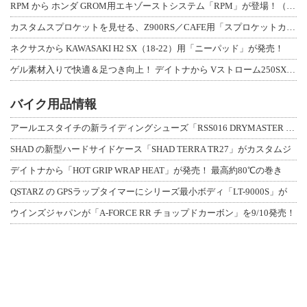
RPM から ホンダ GROM用エキゾーストシステム「RPM」が登場！（動画あり
カスタムスプロケットを見せる、Z900RS／CAFE用「スプロケットカバーフルキ
ネクサスから KAWASAKI H2 SX（18-22）用「ニーパッド」が発売！
ゲル素材入りで快適＆足つき向上！ デイトナから Vストローム250SX用「快適ロ
バイク用品情報
アールエスタイチの新ライディングシューズ「RSS016 DRYMASTER スト
SHAD の新型ハードサイドケース「SHAD TERRA TR27」がカスタムジ
デイトナから「HOT GRIP WRAP HEAT」が発売！ 最高約80℃の巻き
QSTARZ の GPSラップタイマーにシリーズ最小ボディ「LT-9000S」が
ウインズジャパンが「A-FORCE RR チョップドカーボン」を9/10発売！