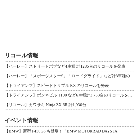
リコール情報
【ハーレー】ストリートボブなど4車種 計1285台のリコールを発表
【ハーレー】「スポーツスターS」「ロードグライド」など計8車種のリコールを発表
【トライアンフ】スピードトリプル RX のリコールを発表
【トライアンフ】ボンネビル T100 など6車種計3,753台のリコールを発表
【リコール】カワサキ Ninja ZX-6R 計1,930台
イベント情報
【BMW】新型 F450GS も登場！「BMW MOTORRAD DAYS JA