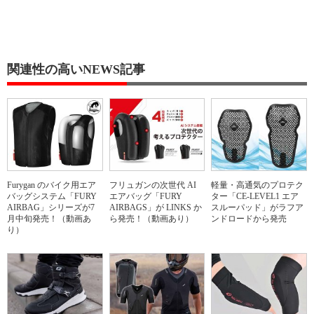
関連性の高いNEWS記事
Furygan のバイク用エア
フリュガンの次世代 AI
軽量・高通気のプロテク
バッグシステム「FURY
エアバッグ「FURY
ター「CE-LEVEL1 エア
AIRBAG」シリーズが7
AIRBAGS」が LINKS か
スルーパッド」がラフア
月中旬発売！（動画あ
ら発売！（動画あり）
ンドロードから発売
り）