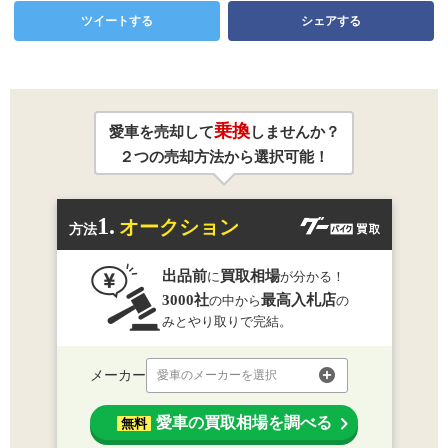
ツイートする
シェアする
乗換
愛車を売却して
しませんか？
２つの売却方法から選択可能！
1.
オークション
方法
出品前
買取相場
に
が分かる！
3000社
最高入札店
の中から
の
みとやり取りで完結。
メーカー
愛車のメーカーを選択
愛車の買取相場を調べる
無料