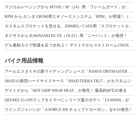
マジカルレーシングから MT-09／SP（24）用「フレームガード」が登場！
RPM から ホンダ GROM用エキゾーストシステム「RPM」が登場！（動画あり
カスタムスプロケットを見せる、Z900RS／CAFE用「スプロケットカバーフルキ
ネクサスから KAWASAKI H2 SX（18-22）用「ニーパッド」が発売！
ゲル素材入りで快適＆足つき向上！ デイトナから Vストローム250SX用「快適ロ
バイク用品情報
アールエスタイチの新ライディングシューズ「RSS016 DRYMASTER スト
SHAD の新型ハードサイドケース「SHAD TERRA TR27」がカスタムジ
デイトナから「HOT GRIP WRAP HEAT」が発売！ 最高約80℃の巻き
QSTARZ の GPSラップタイマーにシリーズ最小ボディ「LT-9000S」が
ウインズジャパンが「A-FORCE RR チョップドカーボン」を9/10発売！