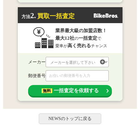
2.
買取一括査定
方法
業界最大級の加盟店数！
最大12社
一括査定
の
で
高く売れる
愛車が
チャンス
メーカー
郵便番号
一括査定を依頼する
無料
NEWSのトップに戻る