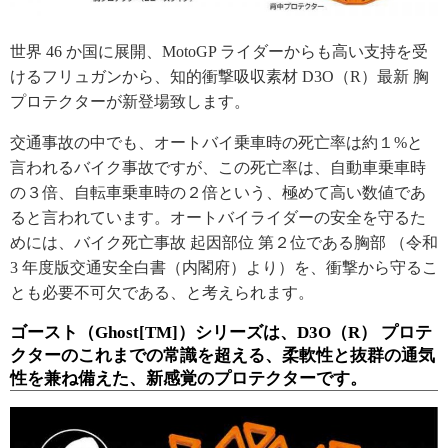
世界 46 か国に展開、MotoGP ライダーからも高い支持を受
けるフリュガンから、知的衝撃吸収素材 D3O（R）最新 胸
プロテクターが新登場致します。
交通事故の中でも、オートバイ乗車時の死亡率は約１%と
言われるバイク事故ですが、この死亡率は、自動車乗車時
の３倍、自転車乗車時の２倍という、極めて高い数値であ
ると言われています。オートバイライダーの安全を守るた
めには、バイク死亡事故 起因部位 第２位である胸部 （令和
3 年度版交通安全白書（内閣府）より）を、衝撃から守るこ
とも必要不可欠である、と考えられます。
ゴースト（Ghost[TM]）シリーズは、D3O（R） プロテ
クターのこれまでの常識を超える、柔軟性と抜群の通気
性を兼ね備えた、新感覚のプロテクターです。