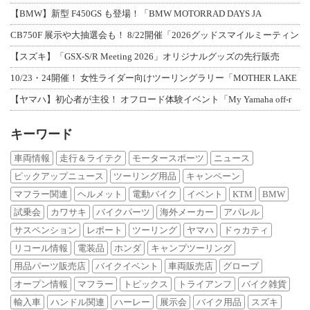
【BMW】新型 F450GS も登場！「BMW MOTORRAD DAYS JA
CB750F 展示や大抽選会も！ 8/22開催「2026グッドスマイルミーティン
【スズキ】「GSX-S/R Meeting 2026」オリジナルグッズの先行販売
10/23・24開催！ 女性ライダー向けツーリングラリー「MOTHER LAKE
【ヤマハ】初心者が主役！ オフロード体験イベント「My Yamaha off-r
キーワード
車両情報
走行＆ライテク
モータースポーツ
ニュース
ピックアップニュース
ツーリング用品
キャンペーン
マフラー関連
ヘルメット
電動バイク
イベント
KTM
BMW
試乗会
カワサキ
バイクパーツ
海外メーカー
アパレル
サスペンション
レポート
ツーリング
ヤマハ
ドゥカティ
リコール情報
電装品
ホンダ
キャンプツーリング
用品パーツ販売店
バイクイベント
車両販売店
グローブ
オープン情報
マフラー
トピックス
トライアンフ
バイク雑貨
輸入車
ハンドル関連
ハーレー
展示会
バイク用品
スズキ