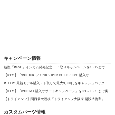
キャンペーン情報
新型「RESO」インカム発売記念！ 下取りキャンペーンを10/15まで延長して開
【KTM】「990 DUKE／1390 SUPER DUKE R EVO 購入サ
B+COM 最新モデル購入・下取りで最大9,000円をキャッシュバック！「B+F
【KTM】「890 SMT 購入サポートキャンペーン」を8/1～10/31まで実
【トライアンフ】関西最大規模「トライアンフ大阪東 開設準備室」がオープン！ 限定
カスタムパーツ情報