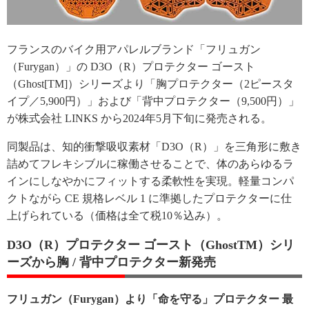
フランスのバイク用アパレルブランド「フリュガン
（Furygan）」の D3O（R）プロテクター ゴースト
（Ghost[TM]）シリーズより「胸プロテクター（2ピースタ
イプ／5,900円）」および「背中プロテクター（9,500円）」
が株式会社 LINKS から2024年5月下旬に発売される。
同製品は、知的衝撃吸収素材「D3O（R）」を三角形に敷き
詰めてフレキシブルに稼働させることで、体のあらゆるラ
インにしなやかにフィットする柔軟性を実現。軽量コンパ
クトながら CE 規格レベル 1 に準拠したプロテクターに仕
上げられている（価格は全て税10％込み）。
D3O（R）プロテクター ゴースト（GhostTM）シリ
ーズから胸 / 背中プロテクター新発売
フリュガン（Furygan）より「命を守る」プロテクター 最