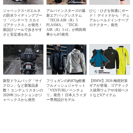
ジャペックス×ガエルネ
アルパインスターズの最
ひじ・ひざを快適にガー
の防水ライディングブー
新エアバッグシステム
ド！ デイトナから「デュ
ツ「パンテーラ スカイ
「TECH-AIR（R）5
アルシールドインナープ
ゴアテックス」が発売！
PLASMA」「TECH-
ロテクター」発売
新設計ソールで歩きやす
AIR（R）3 v2」が岡田商
さと安定感を向上
事から8/5発売
新型ドラムバッグ「サイ
フリュガンの約870g軽量
【BMW】2026 梅雨対策
クロン」など新製品多
フルメッシュジャケット
ギアが登場、ゴアテック
数！ エンデュリスタンの
「VENTURI／ベンチュ
ス採用ウェアや冷却ベス
2026年コレクションがジ
リ」発売！ 日本人ライダ
トなど6アイテム
ャペックスから発売
ー専用設計モデル