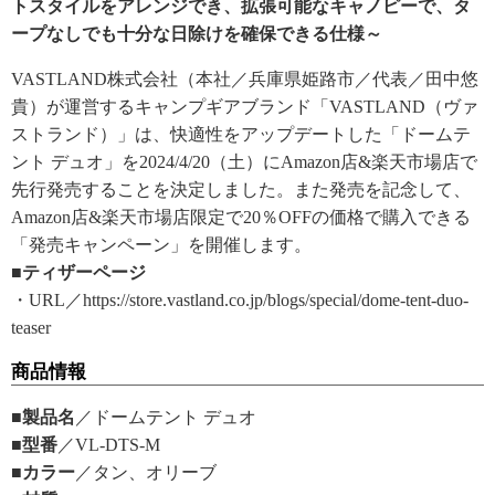
トスタイルをアレンジでき、拡張可能なキャノピーで、タ
ープなしでも十分な日除けを確保できる仕様～
VASTLAND株式会社（本社／兵庫県姫路市／代表／田中悠
貴）が運営するキャンプギアブランド「VASTLAND（ヴァ
ストランド）」は、快適性をアップデートした「ドームテ
ント デュオ」を2024/4/20（土）にAmazon店&楽天市場店で
先行発売することを決定しました。また発売を記念して、
Amazon店&楽天市場店限定で20％OFFの価格で購入できる
「発売キャンペーン」を開催します。
■ティザーページ
・URL／https://store.vastland.co.jp/blogs/special/dome-tent-duo-
teaser
商品情報
■製品名
／ドームテント デュオ
■型番
／VL-DTS-M
■カラー
／タン、オリーブ