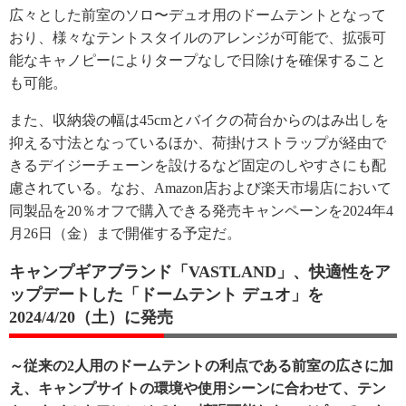
広々とした前室のソロ〜デュオ用のドームテントとなって
おり、様々なテントスタイルのアレンジが可能で、拡張可
能なキャノピーによりタープなしで日除けを確保すること
も可能。
また、収納袋の幅は45cmとバイクの荷台からのはみ出しを
抑える寸法となっているほか、荷掛けストラップが経由で
きるデイジーチェーンを設けるなど固定のしやすさにも配
慮されている。なお、Amazon店および楽天市場店において
同製品を20％オフで購入できる発売キャンペーンを2024年4
月26日（金）まで開催する予定だ。
キャンプギアブランド「VASTLAND」、快適性をア
ップデートした「ドームテント デュオ」を
2024/4/20（土）に発売
～従来の2人用のドームテントの利点である前室の広さに加
え、キャンプサイトの環境や使用シーンに合わせて、テン