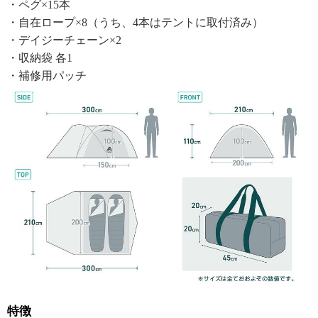
・ペグ×15本
・自在ロープ×8（うち、4本はテントに取付済み）
・デイジーチェーン×2
・収納袋 各1
・補修用パッチ
特徴