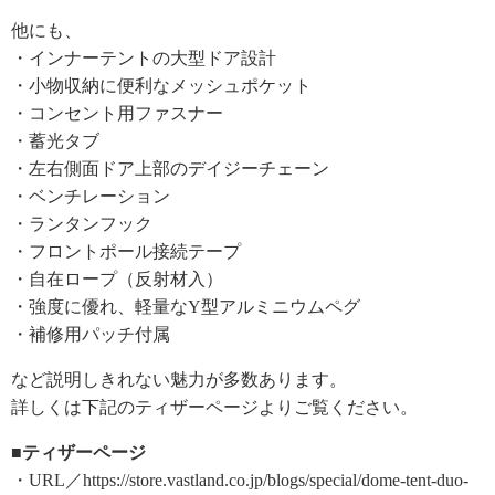
他にも、
・インナーテントの大型ドア設計
・小物収納に便利なメッシュポケット
・コンセント用ファスナー
・蓄光タブ
・左右側面ドア上部のデイジーチェーン
・ベンチレーション
・ランタンフック
・フロントポール接続テープ
・自在ロープ（反射材入）
・強度に優れ、軽量なY型アルミニウムペグ
・補修用パッチ付属
など説明しきれない魅力が多数あります。
詳しくは下記のティザーページよりご覧ください。
■ティザーページ
・URL／https://store.vastland.co.jp/blogs/special/dome-tent-duo-