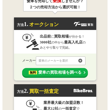
乗換
愛車を売却して
しませんか？
２つの売却方法から選択可能！
1.
オークション
方法
出品前
買取相場
に
が分かる！
3000社
最高入札店
の中から
の
みとやり取りで完結。
メーカー
愛車のメーカーを選択
愛車の買取相場を調べる
無料
2.
買取一括査定
方法
業界最大級の加盟店数！
最大12社
一括査定
の
で