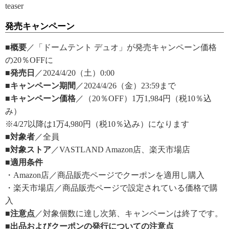
teaser
発売キャンペーン
■概要
／「ドームテント デュオ」が発売キャンペーン価格
の20％OFFに
■発売日
／2024/4/20（土）0:00
■キャンペーン期間
／2024/4/26（金）23:59まで
■キャンペーン価格
／（20％OFF）1万1,984円（税10％込
み）
※4/27以降は1万4,980円（税10％込み）になります
■対象者
／全員
■対象ストア
／VASTLAND Amazon店、楽天市場店
■適用条件
・Amazon店／商品販売ページでクーポンを適用し購入
・楽天市場店／商品販売ページで設定されている価格で購
入
■注意点
／対象個数に達し次第、キャンペーンは終了です。
■出品およびクーポンの発行についての注意点