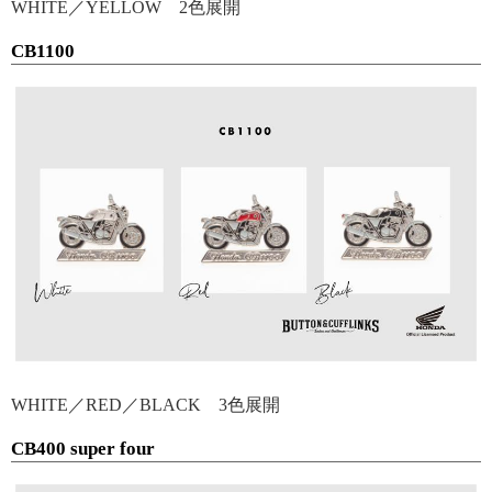
WHITE／YELLOW 2色展開
CB1100
WHITE／RED／BLACK 3色展開
CB400 super four