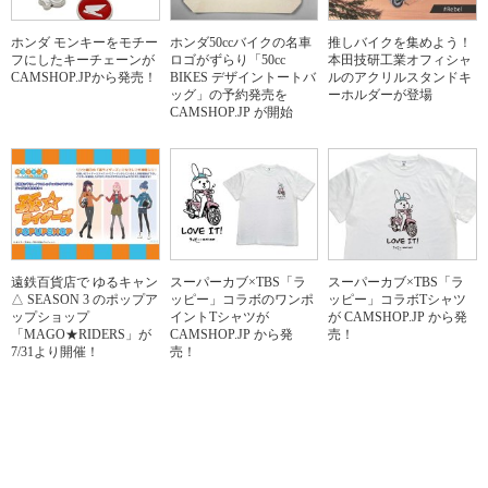
ホンダ モンキーをモチー
ホンダ50ccバイクの名車
推しバイクを集めよう！
フにしたキーチェーンが
ロゴがずらり「50cc
本田技研工業オフィシャ
CAMSHOP.JPから発売！
BIKES デザイントートバ
ルのアクリルスタンドキ
ッグ」の予約発売を
ーホルダーが登場
CAMSHOP.JP が開始
遠鉄百貨店で ゆるキャン
スーパーカブ×TBS「ラ
スーパーカブ×TBS「ラ
△ SEASON 3 のポップア
ッピー」コラボのワンポ
ッピー」コラボTシャツ
ップショップ
イントTシャツが
が CAMSHOP.JP から発
「MAGO★RIDERS」が
CAMSHOP.JP から発
売！
7/31より開催！
売！