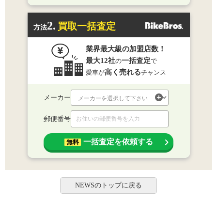
2.
買取一括査定
方法
業界最大級の加盟店数！
最大12社
一括査定
の
で
高く売れる
愛車が
チャンス
メーカー
郵便番号
一括査定を依頼する
無料
NEWSのトップに戻る