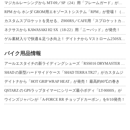
マジカルレーシングから MT-09／SP（24）用「フレームガード」が登場！
RPM から ホンダ GROM用エキゾーストシステム「RPM」が登場！（動画あり
カスタムスプロケットを見せる、Z900RS／CAFE用「スプロケットカバーフルキ
ネクサスから KAWASAKI H2 SX（18-22）用「ニーパッド」が発売！
ゲル素材入りで快適＆足つき向上！ デイトナから Vストローム250SX用「快適ロ
バイク用品情報
アールエスタイチの新ライディングシューズ「RSS016 DRYMASTER スト
SHAD の新型ハードサイドケース「SHAD TERRA TR27」がカスタムジ
デイトナから「HOT GRIP WRAP HEAT」が発売！ 最高約80℃の巻き
QSTARZ の GPSラップタイマーにシリーズ最小ボディ「LT-9000S」が
ウインズジャパンが「A-FORCE RR チョップドカーボン」を9/10発売！