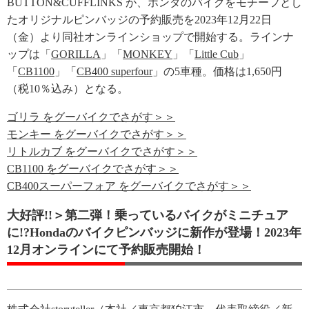
BUTTON&CUFFLINKS が、ホンダのバイクをモチーフとし
たオリジナルピンバッジの予約販売を2023年12月22日
（金）より同社オンラインショップで開始する。ラインナ
ップは「
GORILLA
」「
MONKEY
」「
Little Cub
」
「
CB1100
」「
CB400 superfour
」の5車種。価格は1,650円
（税10％込み）となる。
ゴリラ をグーバイクでさがす＞＞
モンキー をグーバイクでさがす＞＞
リトルカブ をグーバイクでさがす＞＞
CB1100 をグーバイクでさがす＞＞
CB400スーパーフォア をグーバイクでさがす＞＞
大好評!!＞第二弾！乗っているバイクがミニチュア
に!?Hondaのバイクピンバッジに新作が登場！2023年
12月オンラインにて予約販売開始！