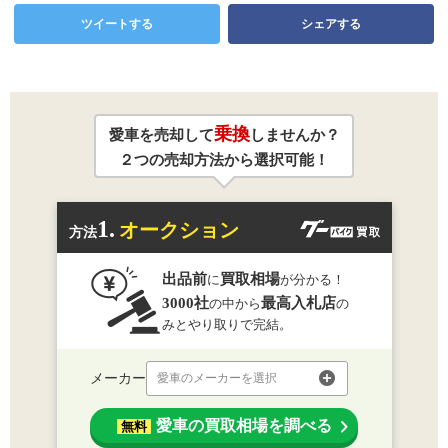
ツイートする
シェアする
乗換
愛車を売却して
しませんか？
２つの売却方法から選択可能！
1.
オークション
方法
出品前
買取相場
に
が分かる！
3000社
最高入札店
の中から
の
みとやり取りで完結。
メーカー
愛車のメーカーを選択
愛車の買取相場を調べる
無料