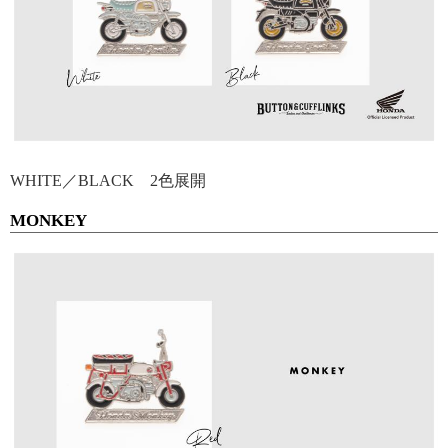
WHITE／BLACK 2色展開
MONKEY