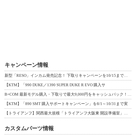
キャンペーン情報
新型「RESO」インカム発売記念！ 下取りキャンペーンを10/15まで延長して開
【KTM】「990 DUKE／1390 SUPER DUKE R EVO 購入サ
B+COM 最新モデル購入・下取りで最大9,000円をキャッシュバック！「B+F
【KTM】「890 SMT 購入サポートキャンペーン」を8/1～10/31まで実
【トライアンフ】関西最大規模「トライアンフ大阪東 開設準備室」がオープン！ 限定
カスタムパーツ情報