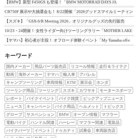
【BMW】新型 F450GS も登場！「BMW MOTORRAD DAYS JA
CB750F 展示や大抽選会も！ 8/22開催「2026グッドスマイルミーティン
【スズキ】「GSX-S/R Meeting 2026」オリジナルグッズの先行販売
10/23・24開催！ 女性ライダー向けツーリングラリー「MOTHER LAKE
【ヤマハ】初心者が主役！ オフロード体験イベント「My Yamaha off-r
キーワード
国内メーカー
用品パーツ販売店
リコール情報
走行＆ライテク
動画
海外メーカー
ヤマハ
輸入車
アパレル
キャンプツーリング
車両情報
KTM
展示会
ホンダ
ツーリング用品
ツーリング
スズキ
カワサキ
モータースポーツ
レポート
バイクイベント
バイク雑貨
ピックアップニュース
ニュース
キャンペーン
バイク用品
ヘルメット
トピックス
グローブ
サスペンション
BMW
オープン情報
マフラー
電動バイク
ハンドル関連
ハーレー
マフラー関連
電装品
バイクパーツ
イベント
ドゥカティ
試乗会
車両販売店