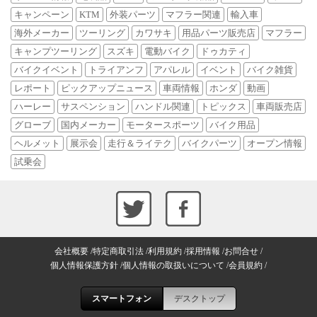
キャンペーン
KTM
外装パーツ
マフラー関連
輸入車
海外メーカー
ツーリング
カワサキ
用品パーツ販売店
マフラー
キャンプツーリング
スズキ
電動バイク
ドゥカティ
バイクイベント
トライアンフ
アパレル
イベント
バイク雑貨
レポート
ピックアップニュース
車両情報
ホンダ
動画
ハーレー
サスペンション
ハンドル関連
トピックス
車両販売店
グローブ
国内メーカー
モータースポーツ
バイク用品
ヘルメット
展示会
走行＆ライテク
バイクパーツ
オープン情報
試乗会
会社概要
特定商取引法
利用規約
採用情報
お問合せ
個人情報保護方針
個人情報の取扱いについて
会員規約
スマートフォン
デスクトップ