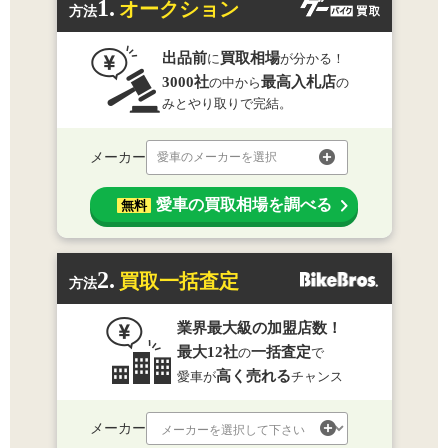
1.
オークション
方法
出品前
買取相場
に
が分かる！
3000社
最高入札店
の中から
の
みとやり取りで完結。
メーカー
愛車のメーカーを選択
愛車の買取相場を調べる
無料
2.
買取一括査定
方法
業界最大級の加盟店数！
最大12社
一括査定
の
で
高く売れる
愛車が
チャンス
メーカー