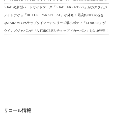
SHAD の新型ハードサイドケース「SHAD TERRA TR27」がカスタムジ
デイトナから「HOT GRIP WRAP HEAT」が発売！ 最高約80℃の巻き
QSTARZ の GPSラップタイマーにシリーズ最小ボディ「LT-9000S」が
ウインズジャパンが「A-FORCE RR チョップドカーボン」を9/10発売！
リコール情報