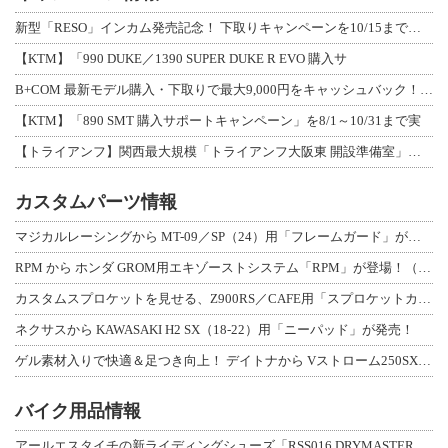
新型「RESO」インカム発売記念！ 下取りキャンペーンを10/15まで延長して開
【KTM】「990 DUKE／1390 SUPER DUKE R EVO 購入サ
B+COM 最新モデル購入・下取りで最大9,000円をキャッシュバック！「B+F
【KTM】「890 SMT 購入サポートキャンペーン」を8/1～10/31まで実
【トライアンフ】関西最大規模「トライアンフ大阪東 開設準備室」がオープン！ 限定
カスタムパーツ情報
マジカルレーシングから MT-09／SP（24）用「フレームガード」が登場！
RPM から ホンダ GROM用エキゾーストシステム「RPM」が登場！（動画あり
カスタムスプロケットを見せる、Z900RS／CAFE用「スプロケットカバーフルキ
ネクサスから KAWASAKI H2 SX（18-22）用「ニーパッド」が発売！
ゲル素材入りで快適＆足つき向上！ デイトナから Vストローム250SX用「快適ロ
バイク用品情報
アールエスタイチの新ライディングシューズ「RSS016 DRYMASTER スト