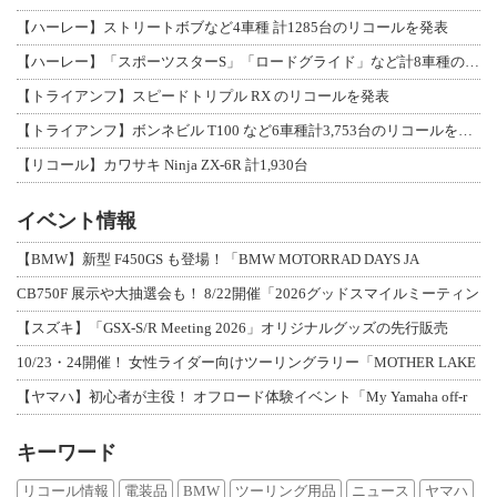
【ハーレー】ストリートボブなど4車種 計1285台のリコールを発表
【ハーレー】「スポーツスターS」「ロードグライド」など計8車種のリコールを発表
【トライアンフ】スピードトリプル RX のリコールを発表
【トライアンフ】ボンネビル T100 など6車種計3,753台のリコールを発表
【リコール】カワサキ Ninja ZX-6R 計1,930台
イベント情報
【BMW】新型 F450GS も登場！「BMW MOTORRAD DAYS JA
CB750F 展示や大抽選会も！ 8/22開催「2026グッドスマイルミーティン
【スズキ】「GSX-S/R Meeting 2026」オリジナルグッズの先行販売
10/23・24開催！ 女性ライダー向けツーリングラリー「MOTHER LAKE
【ヤマハ】初心者が主役！ オフロード体験イベント「My Yamaha off-r
キーワード
リコール情報
電装品
BMW
ツーリング用品
ニュース
ヤマハ