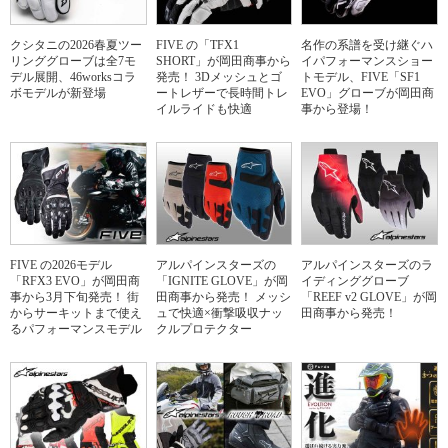
クシタニの2026春夏ツー
FIVE の「TFX1
名作の系譜を受け継ぐハ
リンググローブは全7モ
SHORT」が岡田商事から
イパフォーマンスショー
デル展開、46worksコラ
発売！ 3Dメッシュとゴ
トモデル、FIVE「SF1
ボモデルが新登場
ートレザーで長時間トレ
EVO」グローブが岡田商
イルライドも快適
事から登場！
FIVE の2026モデル
アルパインスターズの
アルパインスターズのラ
「RFX3 EVO」が岡田商
「IGNITE GLOVE」が岡
イディンググローブ
事から3月下旬発売！ 街
田商事から発売！ メッシ
「REEF v2 GLOVE」が岡
からサーキットまで使え
ュで快適×衝撃吸収ナッ
田商事から発売！
るパフォーマンスモデル
クルプロテクター