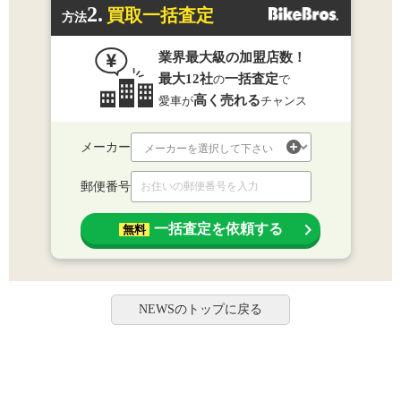
2.
買取一括査定
方法
業界最大級の加盟店数！
最大12社
一括査定
の
で
高く売れる
愛車が
チャンス
メーカー
郵便番号
一括査定を依頼する
無料
NEWSのトップに戻る