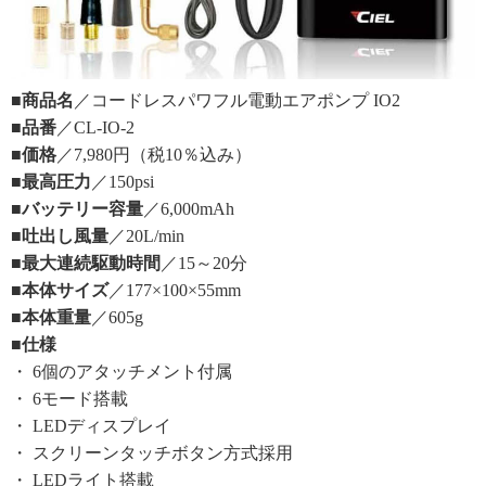
■商品名
／コードレスパワフル電動エアポンプ IO2
■品番
／CL-IO-2
■価格
／7,980円（税10％込み）
■最高圧力
／150psi
■バッテリー容量
／6,000mAh
■吐出し風量
／20L/min
■最大連続駆動時間
／15～20分
■本体サイズ
／177×100×55mm
■本体重量
／605g
■仕様
・ 6個のアタッチメント付属
・ 6モード搭載
・ LEDディスプレイ
・ スクリーンタッチボタン方式採用
・ LEDライト搭載