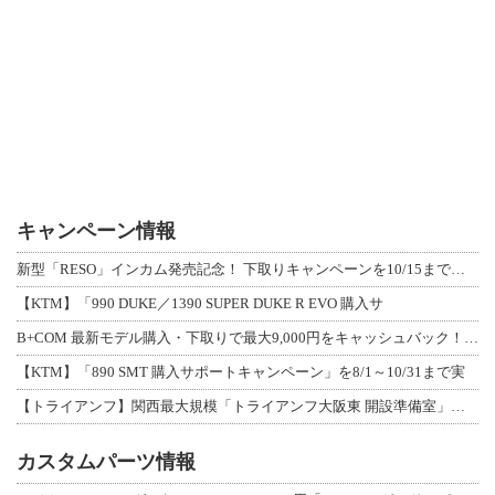
キャンペーン情報
新型「RESO」インカム発売記念！ 下取りキャンペーンを10/15まで延長して開
【KTM】「990 DUKE／1390 SUPER DUKE R EVO 購入サ
B+COM 最新モデル購入・下取りで最大9,000円をキャッシュバック！「B+F
【KTM】「890 SMT 購入サポートキャンペーン」を8/1～10/31まで実
【トライアンフ】関西最大規模「トライアンフ大阪東 開設準備室」がオープン！ 限定
カスタムパーツ情報