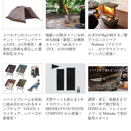
コールマンのコンパクト
地面への熱ダメージを約
わずか0.9kgの純チタン製
テント「ツーリングドー
40％削減！新型二次燃焼
アイロンストーブ
ム/LDX」が2月発売！ 通
ストーブ「tab.缶ストー
「Brahman（ブラフマ
気性と防寒を両立した通
ブEX」が10/10発売
ン）」がクラウドファン
年対応モデル
ディングに登場！
シートとフレームを自由
大型マットも使える Lサ
調理・木工・魚捌きまで
に組み合わせられるキャ
イズのコットが
これ一本で遊び切る！
ンプチェア「LOGOS ト
BROOKLYN OUTDOOR
FEDECA の「トレイルナ
ライチェア」シリーズが
COMPANY から登場！
イフ」が Makuake で先行
新発売！
販売スタート