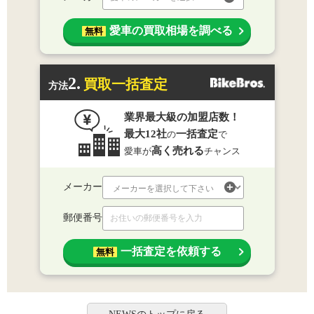
愛車の買取相場を調べる
無料
2.
買取一括査定
方法
業界最大級の加盟店数！
最大12社
一括査定
の
で
高く売れる
愛車が
チャンス
メーカー
郵便番号
一括査定を依頼する
無料