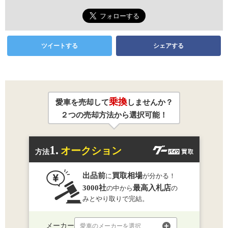
ツイートする
シェアする
乗換
愛車を売却して
しませんか？
２つの売却方法から選択可能！
1.
オークション
方法
出品前
買取相場
に
が分かる！
3000社
最高入札店
の中から
の
みとやり取りで完結。
メーカー
愛車のメーカーを選択