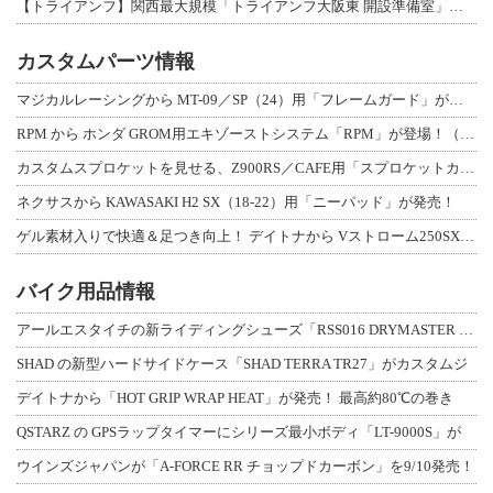
【トライアンフ】関西最大規模「トライアンフ大阪東 開設準備室」がオープン！ 限定
カスタムパーツ情報
マジカルレーシングから MT-09／SP（24）用「フレームガード」が登場！
RPM から ホンダ GROM用エキゾーストシステム「RPM」が登場！（動画あり
カスタムスプロケットを見せる、Z900RS／CAFE用「スプロケットカバーフルキ
ネクサスから KAWASAKI H2 SX（18-22）用「ニーパッド」が発売！
ゲル素材入りで快適＆足つき向上！ デイトナから Vストローム250SX用「快適ロ
バイク用品情報
アールエスタイチの新ライディングシューズ「RSS016 DRYMASTER スト
SHAD の新型ハードサイドケース「SHAD TERRA TR27」がカスタムジ
デイトナから「HOT GRIP WRAP HEAT」が発売！ 最高約80℃の巻き
QSTARZ の GPSラップタイマーにシリーズ最小ボディ「LT-9000S」が
ウインズジャパンが「A-FORCE RR チョップドカーボン」を9/10発売！