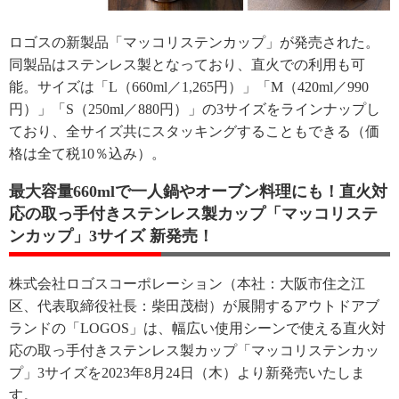
ロゴスの新製品「マッコリステンカップ」が発売された。
同製品はステンレス製となっており、直火での利用も可
能。サイズは「L（660ml／1,265円）」「M（420ml／990
円）」「S（250ml／880円）」の3サイズをラインナップし
ており、全サイズ共にスタッキングすることもできる（価
格は全て税10％込み）。
最大容量660mlで一人鍋やオーブン料理にも！直火対
応の取っ手付きステンレス製カップ「マッコリステ
ンカップ」3サイズ 新発売！
株式会社ロゴスコーポレーション（本社：大阪市住之江
区、代表取締役社長：柴田茂樹）が展開するアウトドアブ
ランドの「LOGOS」は、幅広い使用シーンで使える直火対
応の取っ手付きステンレス製カップ「マッコリステンカッ
プ」3サイズを2023年8月24日（木）より新発売いたしま
す。