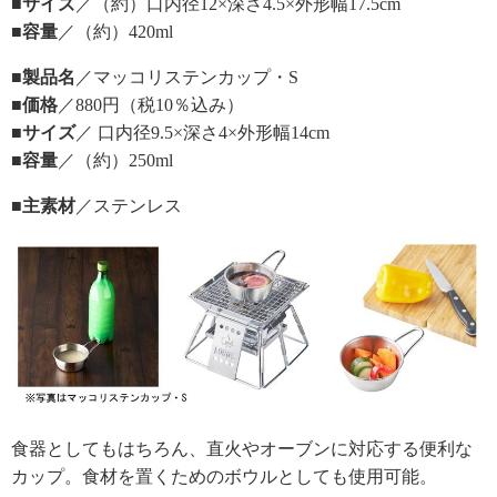
■サイズ
／（約）口内径12×深さ4.5×外形幅17.5cm
■容量
／（約）420ml
■製品名
／マッコリステンカップ・S
■価格
／880円（税10％込み）
■サイズ
／ 口内径9.5×深さ4×外形幅14cm
■容量
／（約）250ml
■主素材
／ステンレス
食器としてもはちろん、直火やオーブンに対応する便利な
カップ。食材を置くためのボウルとしても使用可能。