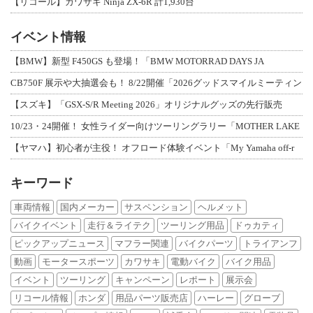
【リコール】カワサキ Ninja ZX-6R 計1,930台
イベント情報
【BMW】新型 F450GS も登場！「BMW MOTORRAD DAYS JA
CB750F 展示や大抽選会も！ 8/22開催「2026グッドスマイルミーティン
【スズキ】「GSX-S/R Meeting 2026」オリジナルグッズの先行販売
10/23・24開催！ 女性ライダー向けツーリングラリー「MOTHER LAKE
【ヤマハ】初心者が主役！ オフロード体験イベント「My Yamaha off-r
キーワード
車両情報
国内メーカー
サスペンション
ヘルメット
バイクイベント
走行＆ライテク
ツーリング用品
ドゥカティ
ピックアップニュース
マフラー関連
バイクパーツ
トライアンフ
動画
モータースポーツ
カワサキ
電動バイク
バイク用品
イベント
ツーリング
キャンペーン
レポート
展示会
リコール情報
ホンダ
用品パーツ販売店
ハーレー
グローブ