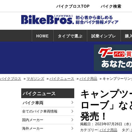
バイクブロスTOP
バイク検索
中古バイ
カタログ検
ショップ検
ク・新車検
索
索
索
HOME
タイプで選ぶ
試乗インプレ
購
スポーツ＆ネ
原付＆ミニバ
アメリカン＆
ビッグスクー
オフロード
試乗インプレ
ホンダ
ヤマハ
スズキ
カワサキ
ハーレー
BMW
トライアンフ
ドゥカティ
購
ホ
ヤ
ス
カ
イキッド
イク
クルーザー
ター
一覧
一
バイクブロス
マガジンズ
バイクニュース
バイク用品
キャンプツーリン
キャンプツ
バイクニュース
ローブ」な
バイク車両
全てのバイク車両情報
発売！
国内メーカー
掲載日： 2023年07月26日（水）
海外メーカー
カテゴリー:
バイク用品
タグ: