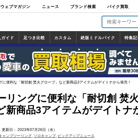
ウェブマガジン
ニュース
ブランド検索
バイク買取
バイクブロス・
原付＆ミニバイ
スポーツ＆ネイ
アメリカン＆ツ
ビッグスクータ
オフロード
バージンハーレ
バージンBMW
バージンドゥカ
バージントライ
ニュース
車両情報
イベント
キャンペ
トピック
バイク用
バイクパ
書籍・
サポート
お知らせ
ブランドを検
ブランドボイ
バイク買取
マガジンズ
ク
キッド
アラー
ー
ー
ティ
アンフ
TOP
ーン
ス
品
ーツ
DVD
索
ス
入ガイド
足つき比較
カスタム
絶版ミドルバイク
特集記
入ガイド
ンダ
マハ
ズキ
ワサキ
カスタム
ホンダ
ヤマハ
スズキ
カワサキ
道の駅調査隊
ツーリング情報局
日本の道50選
国道めぐり
林道ツーリング
絶版ミドルバイク
ホンダ
ヤマハ
スズキ
カワサキ
覧
一覧
一覧
グに便利な「耐切創 焚火グローブ」など新商品3アイテムがデイトナから発売！
ーリングに便利な「耐切創 焚
ど新商品3アイテムがデイトナ
 更新日： 2023年07月26日（水）
キャンプツーリング
,
ソロキャンプ
,
ピックアップニュース