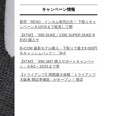
キャンペーン情報
新型「RESO」インカム発売記念！ 下取りキャ
ンペーンを10/15まで延長して開
【KTM】「990 DUKE／1390 SUPER DUKE R
EVO 購入サ
B+COM 最新モデル購入・下取りで最大9,000円
をキャッシュバック！「B+F
【KTM】「890 SMT 購入サポートキャンペー
ン」を8/1～10/31まで実
【トライアンフ】関西最大規模「トライアンフ
大阪東 開設準備室」がオープン！ 限定