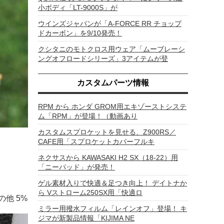
小ボディ「LT-9000S」が
ウインズジャパンが「A-FORCE RR チョップ
ドカーボン」を9/10発売！
クシタニのモトクロス用ウェア「ムーブレーシ
ングオフロードシリーズ」3アイテムが登
カスタムパーツ情報
RPM から ホンダ GROM用エキゾーストシステ
ム「RPM」が登場！（動画あり
カスタムスプロケットを見せる、Z900RS／
CAFE用「スプロケットカバーフルキ
ネクサスから KAWASAKI H2 SX（18-22）用
「ニーパッド」が発売！
ゲル素材入りで快適＆足つき向上！ デイトナか
ら Vストローム250SX用「快適ロ
他 5%
ミラー用撥水フィルム「レインオフ」登場！ キ
ジマが新製品情報「KIJIMA NE