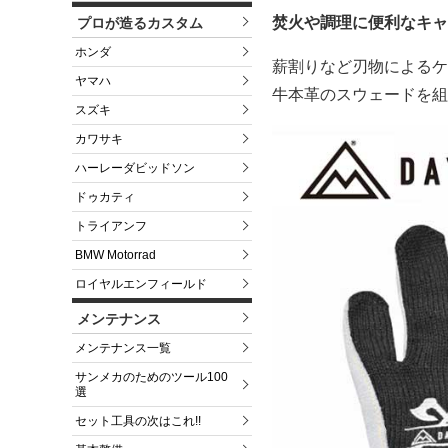
焚火や調理に便利なキャ
プロが造るカスタム
ホンダ
薪割りなど刃物によるケ
ヤマハ
牛本革のスウェードを組
スズキ
カワサキ
ハーレーダビッドソン
ドゥカティ
トライアンフ
BMW Motorrad
ロイヤルエンフィールド
メンテナンス
メンテナンス一覧
サンメカのためのツール100
選
セット工具の次はこれ!!