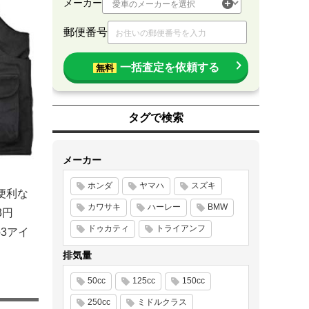
メーカー
郵便番号
一括査定を依頼する
無料
タグで検索
メーカー
ホンダ
ヤマハ
スズキ
便利な
カワサキ
ハーレー
BMW
3円
ドゥカティ
トライアンフ
3アイ
排気量
50cc
125cc
150cc
250cc
ミドルクラス