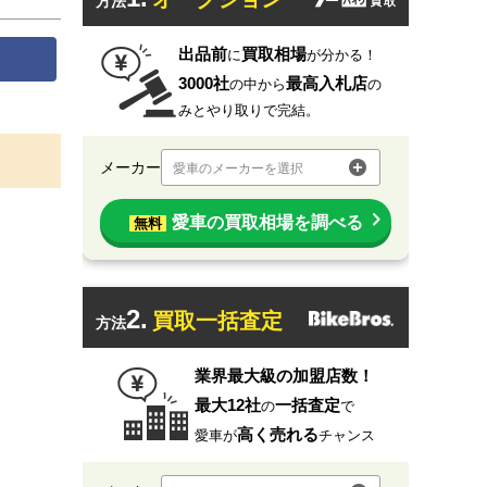
方法
出品前
買取相場
に
が分かる！
3000社
最高入札店
の中から
の
みとやり取りで完結。
メーカー
愛車のメーカーを選択
愛車の買取相場を調べる
無料
2.
買取一括査定
方法
業界最大級の加盟店数！
最大12社
一括査定
の
で
高く売れる
愛車が
チャンス