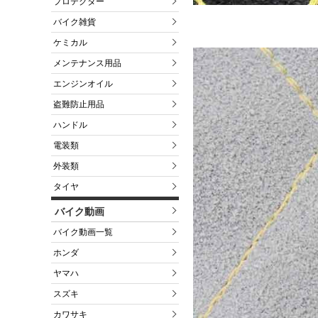
プロテクター
バイク雑貨
ケミカル
メンテナンス用品
エンジンオイル
盗難防止用品
ハンドル
電装類
外装類
タイヤ
バイク動画
バイク動画一覧
ホンダ
ヤマハ
スズキ
カワサキ