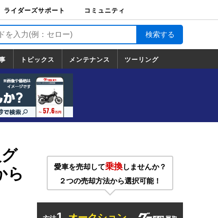
ライダーズサポート
コミュニティ
ライダーズサポート
バイク輸送
バイクガレージライ
バイク車両保険
ロードサービス
バイク試乗
コミュニティ
日記
ツーリング
カスタム
TOP
フ
TOP
事
トピックス
メンテナンス
ツーリング
トピックス
ホンダ
ヤマハ
スズキ
カワサキ
ハーレーダ
BMW
ドゥカティ
トライアン
メンテナンス
基本整備
部位別メンテ
工具の使い方
ツール100選
メンテのうん
一覧
ビッドソン
フ
一覧
ちく
火グ
乗換
愛車を売却して
しませんか？
から
２つの売却方法から選択可能！
1.
オークション