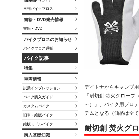
日刊バイクブロス
書籍・DVD発売情報
書籍・DVD
バイクブロスのお知らせ
バイクブロス通販
バイク記事
特集
車両情報
デイトナからキャンプ用
試乗インプレッション
「耐切創 焚火グローブ（2
バイク購入ガイド
～）」、バイク用プロテ
カスタムバイク
テムとなる（価格は全て
旧車・絶版バイク
絶版ミドルバイク
耐切創 焚火グ
購入基礎知識