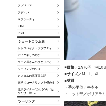
アプリリア
アディバ
マラグーティ
KTM
PGO
ショートコラム集
レトロバイク・グラフティ
バイク乗りの勘所
ウェア屋さんのひとりごと
■価格
／2,970円（税1
ツーリングのつぼ
■サイズ
／M、L、XL
カスタムの真面目な話
■材質
医学でコーナリングを極める!
・手の平側／牛本革
流浪ライター“のぶを”の『た
びたび、旅へ』
・ニット部／ポリアラミド
ツーリング