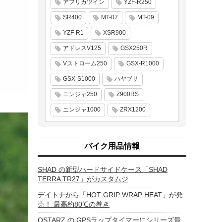
アフリカツイン
YZF-R250
SR400
MT-07
MT-09
YZF-R1
XSR900
アドレスV125
GSX250R
Vストローム250
GSX-R1000
GSX-S1000
ハヤブサ
ニンジャ250
Z900RS
ニンジャ1000
ZRX1200
バイク用品情報
SHAD の新型ハードサイドケース「SHAD
TERRA TR27」がカスタムジ
デイトナから「HOT GRIP WRAP HEAT」が発
売！ 最高約80℃の巻き
QSTARZ の GPSラップタイマーにシリーズ最