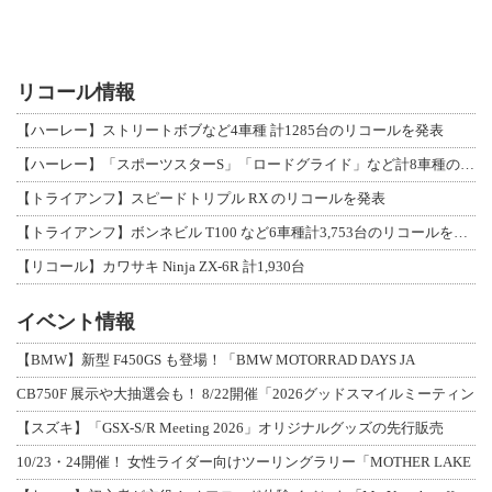
リコール情報
【ハーレー】ストリートボブなど4車種 計1285台のリコールを発表
【ハーレー】「スポーツスターS」「ロードグライド」など計8車種のリコールを発表
【トライアンフ】スピードトリプル RX のリコールを発表
【トライアンフ】ボンネビル T100 など6車種計3,753台のリコールを発表
【リコール】カワサキ Ninja ZX-6R 計1,930台
イベント情報
【BMW】新型 F450GS も登場！「BMW MOTORRAD DAYS JA
CB750F 展示や大抽選会も！ 8/22開催「2026グッドスマイルミーティン
【スズキ】「GSX-S/R Meeting 2026」オリジナルグッズの先行販売
10/23・24開催！ 女性ライダー向けツーリングラリー「MOTHER LAKE