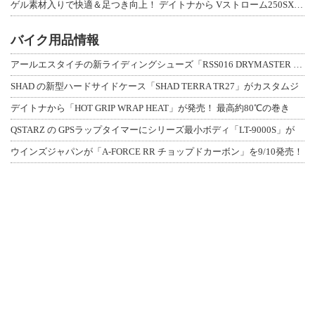
ゲル素材入りで快適＆足つき向上！ デイトナから Vストローム250SX用「快適ロ
バイク用品情報
アールエスタイチの新ライディングシューズ「RSS016 DRYMASTER スト
SHAD の新型ハードサイドケース「SHAD TERRA TR27」がカスタムジ
デイトナから「HOT GRIP WRAP HEAT」が発売！ 最高約80℃の巻き
QSTARZ の GPSラップタイマーにシリーズ最小ボディ「LT-9000S」が
ウインズジャパンが「A-FORCE RR チョップドカーボン」を9/10発売！