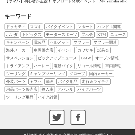
【ヤマハ】初心者が主役！ オフロード体験イベント「My Yamaha off-r
キーワード
ドゥカティ
スズキ
バイクイベント
レポート
ハンドル関連
ホンダ
トピックス
モータースポーツ
展示会
KTM
ニュース
キャンペーン
電装品
ヘルメット
マフラー
マフラー関連
海外メーカー
車両販売店
イベント
カワサキ
試乗会
サスペンション
ピックアップニュース
BMW
オープン情報
トライアンフ
ハーレー
電動バイク
リコール情報
車両情報
ツーリング
キャンプツーリング
グローブ
国内メーカー
外装パーツ
ヤマハ
動画
バイク用品
走行＆ライテク
用品パーツ販売店
輸入車
アパレル
バイクパーツ
ツーリング用品
バイク雑貨