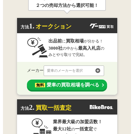
２つの売却方法から選択可能！
1.
オークション
方法
出品前
買取相場
に
が分かる！
3000社
最高入札店
の中から
の
みとやり取りで完結。
メーカー
愛車のメーカーを選択
愛車の買取相場を調べる
無料
2.
買取一括査定
方法
業界最大級の加盟店数！
最大12社
一括査定
の
で