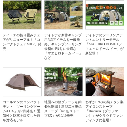
デイトナの折り畳みチェ
デイトナが新作キャンプ
デイトナのツーリングテ
アがリニューアル！「コ
用品3アイテムを一般発
ントエントリーモデル
ンパクトチェアMIL2」発
売、キャンプツーリング
「MAEHIRO DOME E／
売
最初の1張りに最適な
マエヒロドーム イー」が
「マエヒロドーム イー」
新登場！
など
コールマンのコンパクト
地面への熱ダメージを約
わずか0.9kgの純チタン製
テント「ツーリングドー
40％削減！新型二次燃焼
アイロンストーブ
ム/LDX」が2月発売！ 通
ストーブ「tab.缶ストー
「Brahman（ブラフマ
気性と防寒を両立した通
ブEX」が10/10発売
ン）」がクラウドファン
年対応モデル
ディングに登場！