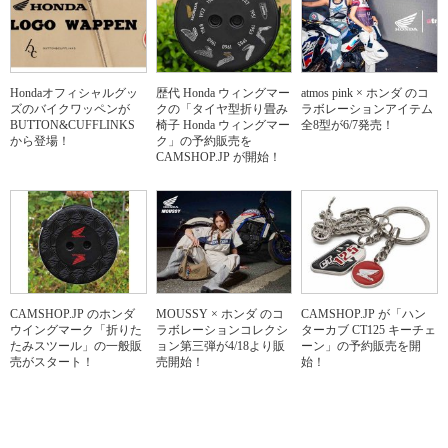
Hondaオフィシャルグッ
歴代 Honda ウィングマー
atmos pink × ホンダ のコ
ズのバイクワッペンが
クの「タイヤ型折り畳み
ラボレーションアイテム
BUTTON&CUFFLINKS
椅子 Honda ウィングマー
全8型が6/7発売！
から登場！
ク」の予約販売を
CAMSHOP.JP が開始！
CAMSHOP.JP のホンダ
MOUSSY × ホンダ のコ
CAMSHOP.JP が「ハン
ウイングマーク「折りた
ラボレーションコレクシ
ターカブ CT125 キーチェ
たみスツール」の一般販
ョン第三弾が4/18より販
ーン」の予約販売を開
売がスタート！
売開始！
始！