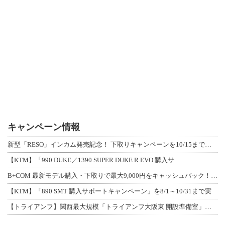
キャンペーン情報
新型「RESO」インカム発売記念！ 下取りキャンペーンを10/15まで延長して開
【KTM】「990 DUKE／1390 SUPER DUKE R EVO 購入サ
B+COM 最新モデル購入・下取りで最大9,000円をキャッシュバック！「B+F
【KTM】「890 SMT 購入サポートキャンペーン」を8/1～10/31まで実
【トライアンフ】関西最大規模「トライアンフ大阪東 開設準備室」がオープン！ 限定