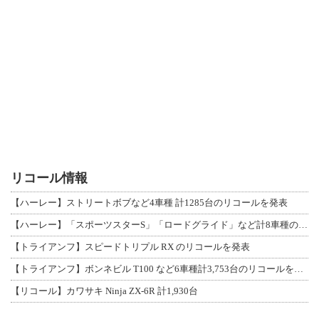
リコール情報
【ハーレー】ストリートボブなど4車種 計1285台のリコールを発表
【ハーレー】「スポーツスターS」「ロードグライド」など計8車種のリコールを発表
【トライアンフ】スピードトリプル RX のリコールを発表
【トライアンフ】ボンネビル T100 など6車種計3,753台のリコールを発表
【リコール】カワサキ Ninja ZX-6R 計1,930台