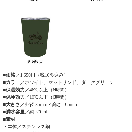
■価格
／1,650円（税10％込み）
■カラー
／ホワイト、マットサンド、ダークグリーン
■保温効力
／46℃以上（6時間）
■保冷効力
／10℃以下（6時間）
■大きさ
／外径 85mm × 高さ 105mm
■満水容量
／約 370ml
■素材
・本体／ステンレス鋼