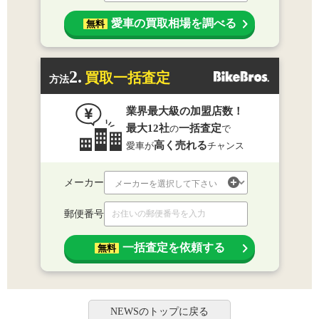
愛車の買取相場を調べる
無料
2.
買取一括査定
方法
業界最大級の加盟店数！
最大12社
一括査定
の
で
高く売れる
愛車が
チャンス
メーカー
郵便番号
一括査定を依頼する
無料
NEWSのトップに戻る