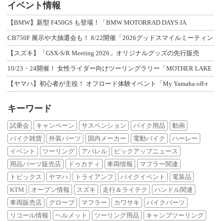
イベント情報
【BMW】新型 F450GS も登場！「BMW MOTORRAD DAYS JA
CB750F 展示や大抽選会も！ 8/22開催「2026グッドスマイルミーティン
【スズキ】「GSX-S/R Meeting 2026」オリジナルグッズの先行販売
10/23・24開催！ 女性ライダー向けツーリングラリー「MOTHER LAKE
【ヤマハ】初心者が主役！ オフロード体験イベント「My Yamaha off-r
キーワード
試乗会
キャンペーン
サスペンション
バイク用品
動画
バイク雑貨
外装パーツ
国内メーカー
電動バイク
ハーレー
イベント
ツーリング
アパレル
ピックアップニュース
用品パーツ販売店
ドゥカティ
車両情報
マフラー関連
トピックス
ヤマハ
トライアンフ
バイクイベント
電装品
KTM
オープン情報
スズキ
走行＆ライテク
ハンドル関連
車両販売店
グローブ
マフラー
カワサキ
バイクパーツ
リコール情報
ヘルメット
ツーリング用品
キャンプツーリング