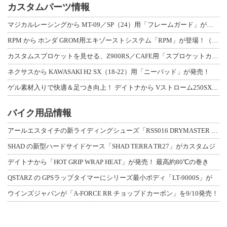
カスタムパーツ情報
マジカルレーシングから MT-09／SP（24）用「フレームガード」が登場！
RPM から ホンダ GROM用エキゾーストシステム「RPM」が登場！（動画あり
カスタムスプロケットを見せる、Z900RS／CAFE用「スプロケットカバーフルキ
ネクサスから KAWASAKI H2 SX（18-22）用「ニーパッド」が発売！
ゲル素材入りで快適＆足つき向上！ デイトナから Vストローム250SX用「快適ロ
バイク用品情報
アールエスタイチの新ライディングシューズ「RSS016 DRYMASTER スト
SHAD の新型ハードサイドケース「SHAD TERRA TR27」がカスタムジ
デイトナから「HOT GRIP WRAP HEAT」が発売！ 最高約80℃の巻き
QSTARZ の GPSラップタイマーにシリーズ最小ボディ「LT-9000S」が
ウインズジャパンが「A-FORCE RR チョップドカーボン」を9/10発売！