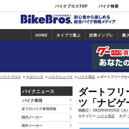
バイクブロスTOP
バイク検索
中古バイ
カタログ検
ショップ検
ク・新車検
索
索
索
HOME
タイプで選ぶ
試乗インプレ
購
スポーツ＆ネ
原付＆ミニバ
アメリカン＆
ビッグスクー
オフロード
試乗インプレ
ホンダ
ヤマハ
スズキ
カワサキ
ハーレー
BMW
トライアンフ
ドゥカティ
購
ホ
ヤ
ス
カ
イキッド
イク
クルーザー
ター
一覧
一
バイクブロス
マガジンズ
バイクニュース
バイク用品
ダートフリークか
ダートフリ
バイクニュース
ツ「ナビゲ
バイク車両
全てのバイク車両情報
掲載日： 2023年04月25日（火）
カテゴリー:
バイク用品
タグ:
国内メーカー
海外メーカー