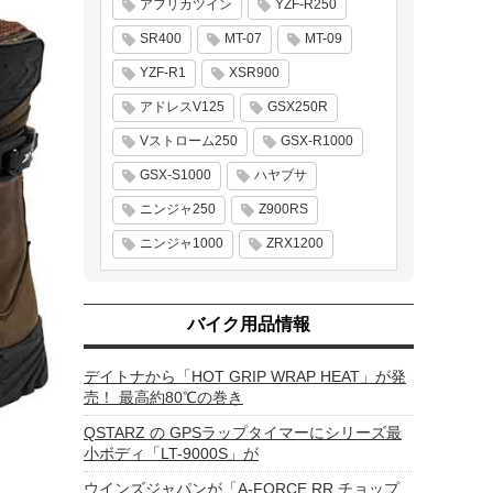
アフリカツイン
YZF-R250
SR400
MT-07
MT-09
YZF-R1
XSR900
アドレスV125
GSX250R
Vストローム250
GSX-R1000
GSX-S1000
ハヤブサ
ニンジャ250
Z900RS
ニンジャ1000
ZRX1200
バイク用品情報
デイトナから「HOT GRIP WRAP HEAT」が発
売！ 最高約80℃の巻き
QSTARZ の GPSラップタイマーにシリーズ最
小ボディ「LT-9000S」が
ウインズジャパンが「A-FORCE RR チョップ