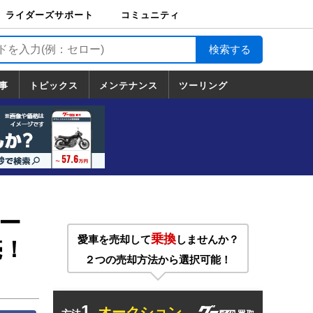
ライダーズサポート
コミュニティ
ライダーズサポート
バイク輸送
バイクガレージライ
バイク車両保険
ロードサービス
バイク試乗
コミュニティ
日記
ツーリング
カスタム
TOP
フ
TOP
事
トピックス
メンテナンス
ツーリング
トピックス
ホンダ
ヤマハ
スズキ
カワサキ
ハーレーダ
BMW
ドゥカティ
トライアン
メンテナンス
基本整備
部位別メンテ
工具の使い方
ツール100選
メンテのうん
一覧
ビッドソン
フ
一覧
ちく
ー
乗換
愛車を売却して
しませんか？
売！
２つの売却方法から選択可能！
1.
オークション