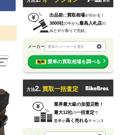
方法
出品前
買取相場
に
が分かる！
3000社
最高入札店
の中から
の
みとやり取りで完結。
メーカー
愛車のメーカーを選択
愛車の買取相場を調べる
無料
2.
買取一括査定
方法
業界最大級の加盟店数！
最大12社
一括査定
の
で
高く売れる
愛車が
チャンス