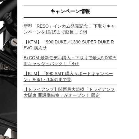
キャンペーン情報
新型「RESO」インカム発売記念！ 下取りキャ
ンペーンを10/15まで延長して開
【KTM】「990 DUKE／1390 SUPER DUKE R
EVO 購入サ
B+COM 最新モデル購入・下取りで最大9,000円
をキャッシュバック！「B+F
【KTM】「890 SMT 購入サポートキャンペー
ン」を8/1～10/31まで実
【トライアンフ】関西最大規模「トライアンフ
大阪東 開設準備室」がオープン！ 限定