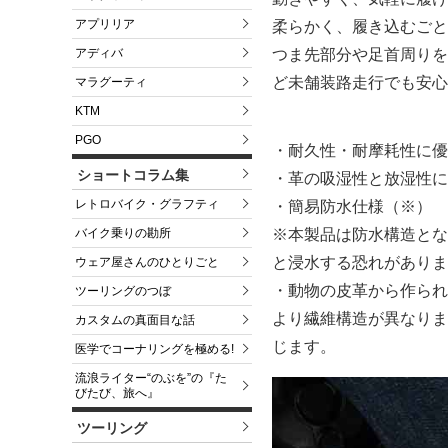
アプリリア
柔らかく、履き込むごと
アディバ
つま先部分や足首周りを
ど未舗装路走行でも安心
マラグーティ
KTM
PGO
・耐久性・耐摩耗性に優
ショートコラム集
・革の吸湿性と放湿性に
レトロバイク・グラフティ
・簡易防水仕様（※）
バイク乗りの勘所
※本製品は防水構造とな
と浸水する恐れがありま
ウェア屋さんのひとりごと
・動物の皮革から作られ
ツーリングのつぼ
より繊維構造が異なりま
カスタムの真面目な話
じます。
医学でコーナリングを極める!
流浪ライター“のぶを”の『た
びたび、旅へ』
ツーリング