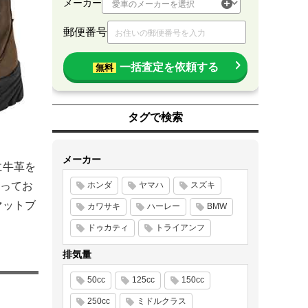
メーカー
郵便番号
一括査定を依頼する
無料
タグで検索
メーカー
に牛革を
ってお
ホンダ
ヤマハ
スズキ
マットブ
カワサキ
ハーレー
BMW
ドゥカティ
トライアンフ
排気量
50cc
125cc
150cc
250cc
ミドルクラス