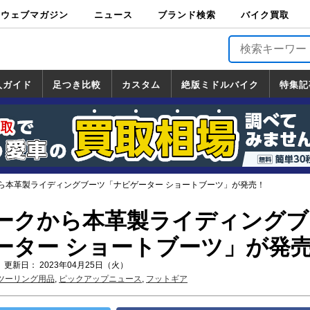
ウェブマガジン
ニュース
ブランド検索
バイク買取
バイクブロス・
原付＆ミニバイ
スポーツ＆ネイ
アメリカン＆ツ
ビッグスクータ
オフロード
バージンハーレ
バージンBMW
バージンドゥカ
バージントライ
ニュース
車両情報
イベント
キャンペ
トピック
バイク用
バイクパ
書籍・
サポート
お知らせ
ブランドを検
ブランドボイ
バイク買取
マガジンズ
ク
キッド
アラー
ー
ー
ティ
アンフ
TOP
ーン
ス
品
ーツ
DVD
索
ス
入ガイド
足つき比較
カスタム
絶版ミドルバイク
特集記
入ガイド
ンダ
マハ
ズキ
ワサキ
カスタム
ホンダ
ヤマハ
スズキ
カワサキ
道の駅調査隊
ツーリング情報局
日本の道50選
国道めぐり
林道ツーリング
絶版ミドルバイク
ホンダ
ヤマハ
スズキ
カワサキ
覧
一覧
一覧
ら本革製ライディングブーツ「ナビゲーター ショートブーツ」が発売！
ークから本革製ライディングブ
ーター ショートブーツ」が発
 更新日： 2023年04月25日（火）
ツーリング用品
,
ピックアップニュース
,
フットギア