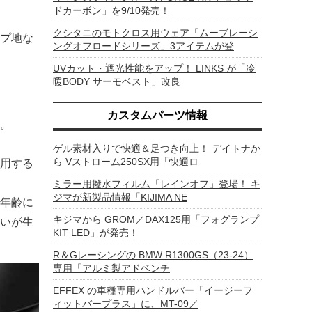
ドカーボン」を9/10発売！
クシタニのモトクロス用ウェア「ムーブレーシ
プ地な
ングオフロードシリーズ」3アイテムが登
UVカット・遮光性能をアップ！ LINKS が「冷
暖BODY サーモベスト」改良
カスタムパーツ情報
。
ゲル素材入りで快適＆足つき向上！ デイトナか
ら Vストローム250SX用「快適ロ
用する
ミラー用撥水フィルム「レインオフ」登場！ キ
ジマが新製品情報「KIJIMA NE
年齢に
キジマから GROM／DAX125用「フォグランプ
いが生
KIT LED」が発売！
R＆Gレーシングの BMW R1300GS（23-24）
専用「アルミ製アドベンチ
EFFEX の車種専用ハンドルバー「イージーフ
ィットバープラス」に、MT-09／