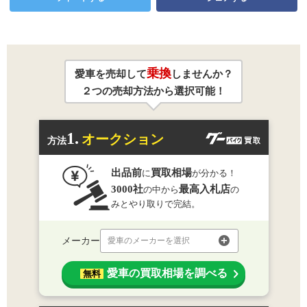
乗換
愛車を売却して
しませんか？
２つの売却方法から選択可能！
1.
オークション
方法
出品前
買取相場
に
が分かる！
3000社
最高入札店
の中から
の
みとやり取りで完結。
メーカー
愛車のメーカーを選択
愛車の買取相場を調べる
無料