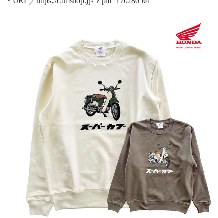
・URL／https://camshop.jp/？pid=170280561