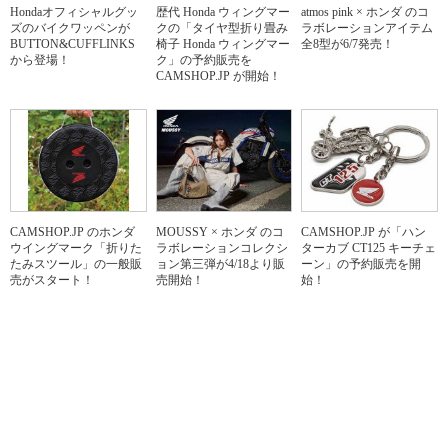
Hondaオフィシャルグッ
歴代 Honda ウィングマー
atmos pink × ホンダ のコ
ズのバイクワッペンが
クの「タイヤ型折り畳み
ラボレーションアイテム
BUTTON&CUFFLINKS
椅子 Honda ウィングマー
全8型が6/7発売！
から登場！
ク」の予約販売を
CAMSHOP.JP が開始！
CAMSHOP.JP のホンダ
MOUSSY × ホンダ のコ
CAMSHOP.JP が「ハン
ウイングマーク「折りた
ラボレーションコレクシ
ターカブ CT125 キーチェ
たみスツール」の一般販
ョン第三弾が4/18より販
ーン」の予約販売を開
売がスタート！
売開始！
始！