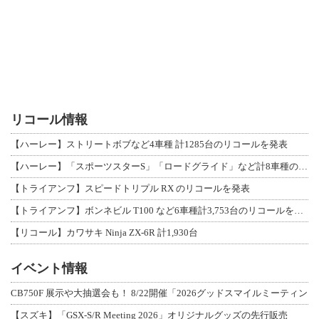
リコール情報
【ハーレー】ストリートボブなど4車種 計1285台のリコールを発表
【ハーレー】「スポーツスターS」「ロードグライド」など計8車種のリコールを発表
【トライアンフ】スピードトリプル RX のリコールを発表
【トライアンフ】ボンネビル T100 など6車種計3,753台のリコールを発表
【リコール】カワサキ Ninja ZX-6R 計1,930台
イベント情報
CB750F 展示や大抽選会も！ 8/22開催「2026グッドスマイルミーティン
【スズキ】「GSX-S/R Meeting 2026」オリジナルグッズの先行販売