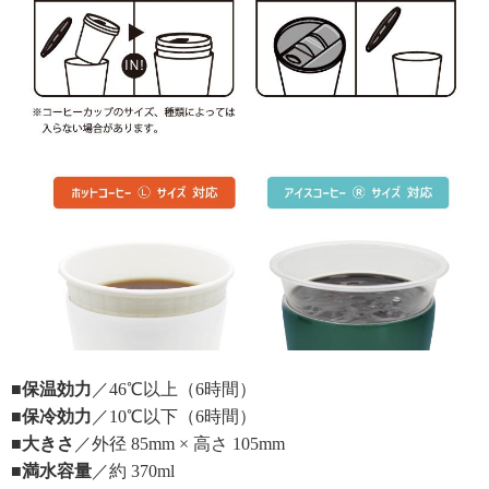
■保温効力
／46℃以上（6時間）
■保冷効力
／10℃以下（6時間）
■大きさ
／外径 85mm × 高さ 105mm
■満水容量
／約 370ml