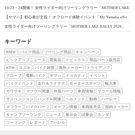
10/23・24開催！ 女性ライダー向けツーリングラリー「MOTHER LAKE
【ヤマハ】初心者が主役！ オフロード体験イベント「My Yamaha off-r
女性ライダー向けツーリングラリー「MOTHER LAKE RALLY 2026」
キーワード
BMW
バイク用品
ツーリング用品
キャンペーン
ピックアップニュース
電装品
トピックス
用品パーツ販売店
KTM
スズキ
バイク雑貨
海外メーカー
トライアンフ
グローブ
電動バイク
ヤマハ
ドゥカティ
イベント
バイクイベント
走行＆ライテク
モータースポーツ
輸入車
カワサキ
マフラー関連
外装パーツ
車両情報
リコール情報
サスペンション
ハンドル関連
ヘルメット
動画
ハーレー
マフラー
バイクパーツ
オープン情報
車両販売店
国内メーカー
キャンプツーリング
ニュース
展示会
試乗会
ホンダ
ツーリング
レポート
アパレル