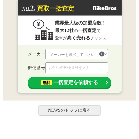
2.
買取一括査定
方法
業界最大級の加盟店数！
最大12社
一括査定
の
で
高く売れる
愛車が
チャンス
メーカー
郵便番号
一括査定を依頼する
無料
NEWSのトップに戻る