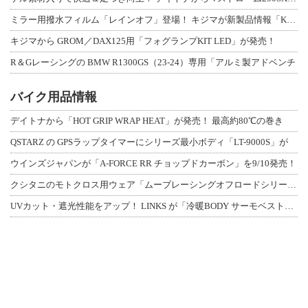
ミラー用撥水フィルム「レインオフ」登場！ キジマが新製品情報「KIJIMA NE
キジマから GROM／DAX125用「フォグランプKIT LED」が発売！
R＆Gレーシングの BMW R1300GS（23-24）専用「アルミ製アドベンチ
バイク用品情報
デイトナから「HOT GRIP WRAP HEAT」が発売！ 最高約80℃の巻き
QSTARZ の GPSラップタイマーにシリーズ最小ボディ「LT-9000S」が
ウインズジャパンが「A-FORCE RR チョップドカーボン」を9/10発売！
クシタニのモトクロス用ウェア「ムーブレーシングオフロードシリーズ」3アイテムが登
UVカット・遮光性能をアップ！ LINKS が「冷暖BODY サーモベスト」改良