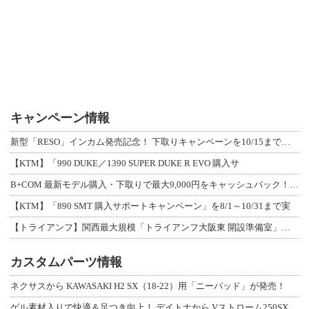
キャンペーン情報
新型「RESO」インカム発売記念！ 下取りキャンペーンを10/15まで延長して開
【KTM】「990 DUKE／1390 SUPER DUKE R EVO 購入サ
B+COM 最新モデル購入・下取りで最大9,000円をキャッシュバック！「B+F
【KTM】「890 SMT 購入サポートキャンペーン」を8/1～10/31まで実
【トライアンフ】関西最大規模「トライアンフ大阪東 開設準備室」がオープン！ 限定
カスタムパーツ情報
ネクサスから KAWASAKI H2 SX（18-22）用「ニーパッド」が発売！
ゲル素材入りで快適＆足つき向上！ デイトナから Vストローム250SX用「快適ロ