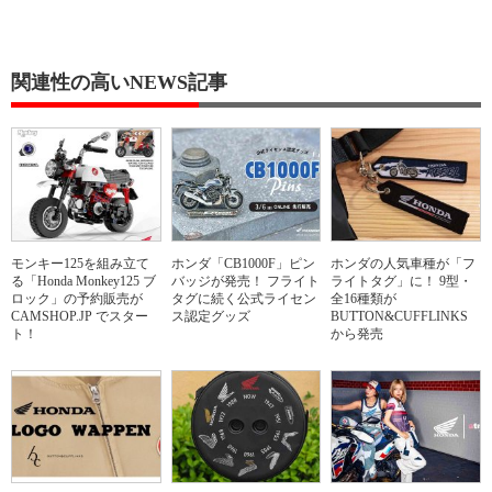
関連性の高いNEWS記事
モンキー125を組み立て
ホンダ「CB1000F」ピン
ホンダの人気車種が「フ
る「Honda Monkey125 ブ
バッジが発売！ フライト
ライトタグ」に！ 9型・
ロック」の予約販売が
タグに続く公式ライセン
全16種類が
CAMSHOP.JP でスター
ス認定グッズ
BUTTON&CUFFLINKS
ト！
から発売