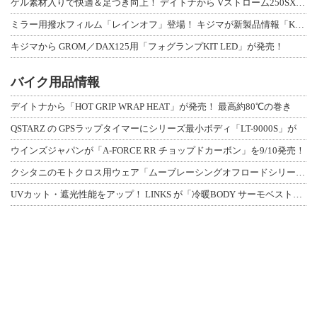
ゲル素材入りで快適＆足つき向上！ デイトナから Vストローム250SX用「快適ロ
ミラー用撥水フィルム「レインオフ」登場！ キジマが新製品情報「KIJIMA NE
キジマから GROM／DAX125用「フォグランプKIT LED」が発売！
バイク用品情報
デイトナから「HOT GRIP WRAP HEAT」が発売！ 最高約80℃の巻き
QSTARZ の GPSラップタイマーにシリーズ最小ボディ「LT-9000S」が
ウインズジャパンが「A-FORCE RR チョップドカーボン」を9/10発売！
クシタニのモトクロス用ウェア「ムーブレーシングオフロードシリーズ」3アイテムが登
UVカット・遮光性能をアップ！ LINKS が「冷暖BODY サーモベスト」改良