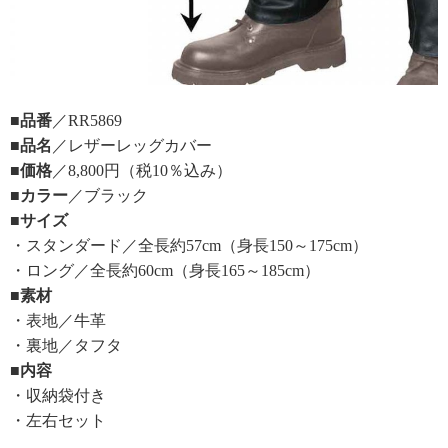
■品番
／RR5869
■品名
／レザーレッグカバー
■価格
／8,800円（税10％込み）
■カラー
／ブラック
■サイズ
・スタンダード／全長約57cm（身長150～175cm）
・ロング／全長約60cm（身長165～185cm）
■素材
・表地／牛革
・裏地／タフタ
■内容
・収納袋付き
・左右セット