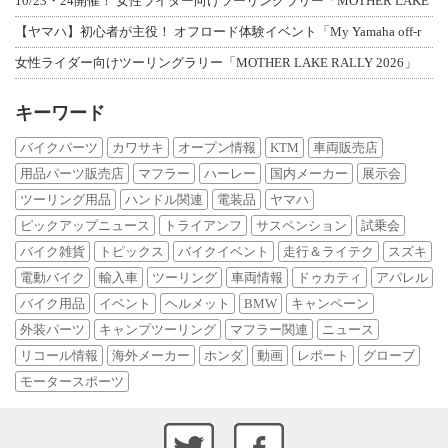
10/23・24開催！ 女性ライダー向けツーリングラリー「MOTHER LAKE
【ヤマハ】初心者が主役！ オフロード体験イベント「My Yamaha off-r
女性ライダー向けツーリングラリー「MOTHER LAKE RALLY 2026」
キーワード
バイクパーツ
カワサキ
オープン情報
KTM
車両販売店
用品パーツ販売店
マフラー
ハーレー
国内メーカー
展示会
ツーリング用品
ハンドル関連
電装品
ヤマハ
ピックアップニュース
トライアンフ
サスペンション
試乗会
バイク雑貨
トピックス
バイクイベント
走行＆ライテク
スズキ
電動バイク
輸入車
ツーリング
車両情報
ドゥカティ
アパレル
バイク用品
イベント
ヘルメット
BMW
キャンペーン
外装パーツ
キャンプツーリング
マフラー関連
ニュース
リコール情報
海外メーカー
ホンダ
動画
レポート
グローブ
モータースポーツ