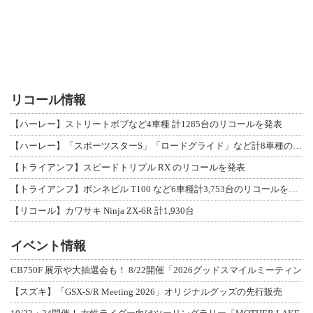
リコール情報
【ハーレー】ストリートボブなど4車種 計1285台のリコールを発表
【ハーレー】「スポーツスターS」「ロードグライド」など計8車種のリコールを発表
【トライアンフ】スピードトリプル RX のリコールを発表
【トライアンフ】ボンネビル T100 など6車種計3,753台のリコールを発表
【リコール】カワサキ Ninja ZX-6R 計1,930台
イベント情報
CB750F 展示や大抽選会も！ 8/22開催「2026グッドスマイルミーティン
【スズキ】「GSX-S/R Meeting 2026」オリジナルグッズの先行販売