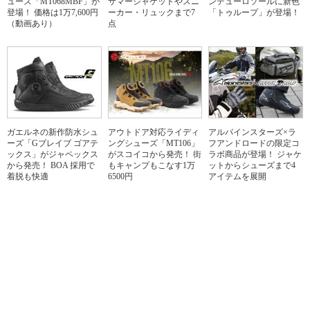
ューズ「MT068MBF」が
サマージャケットやスニ
ンデューロソールに新色
登場！ 価格は1万7,600円
ーカー・リュックまで7
「トゥループ」が登場！
（動画あり）
点
ガエルネの新作防水シュ
アウトドア対応ライディ
アルパインスターズ×ラ
ーズ「Gブレイブ ゴアテ
ングシューズ「MT106」
フアンドロードの限定コ
ックス」がジャペックス
がスコイコから発売！ 街
ラボ商品が登場！ ジャケ
から発売！ BOA 採用で
もキャンプもこなす1万
ットからシューズまで4
着脱も快適
6500円
アイテムを展開