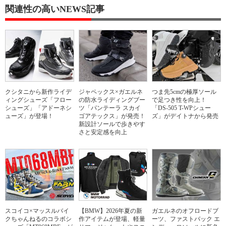
関連性の高いNEWS記事
クシタニから新作ライデ
ジャペックス×ガエルネ
つま先5cmの極厚ソール
ィングシューズ「フロー
の防水ライディングブー
で足つき性を向上！
シューズ」「アドーネシ
ツ「パンテーラ スカイ
「DS-505 T-WPシュー
ューズ」が登場！
ゴアテックス」が発売！
ズ」がデイトナから発売
新設計ソールで歩きやす
さと安定感を向上
スコイコ×マッスルバイ
【BMW】2026年夏の新
ガエルネのオフロードブ
クちゃんねるのコラボシ
作アイテムが登場、軽量
ーツ、ファストバック エ