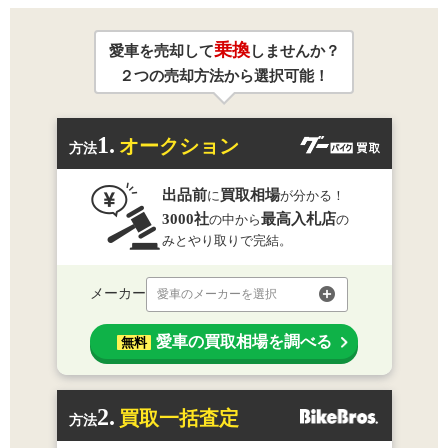
乗換
愛車を売却して
しませんか？
２つの売却方法から選択可能！
1.
オークション
方法
出品前
買取相場
に
が分かる！
3000社
最高入札店
の中から
の
みとやり取りで完結。
メーカー
愛車のメーカーを選択
愛車の買取相場を調べる
無料
2.
買取一括査定
方法