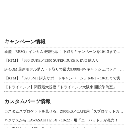
キャンペーン情報
新型「RESO」インカム発売記念！ 下取りキャンペーンを10/15まで延長して開
【KTM】「990 DUKE／1390 SUPER DUKE R EVO 購入サ
B+COM 最新モデル購入・下取りで最大9,000円をキャッシュバック！「B+F
【KTM】「890 SMT 購入サポートキャンペーン」を8/1～10/31まで実
【トライアンフ】関西最大規模「トライアンフ大阪東 開設準備室」がオープン！ 限定
カスタムパーツ情報
カスタムスプロケットを見せる、Z900RS／CAFE用「スプロケットカバーフルキ
ネクサスから KAWASAKI H2 SX（18-22）用「ニーパッド」が発売！