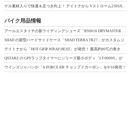
ゲル素材入りで快適＆足つき向上！ デイトナから Vストローム250SX用「快適ロ
バイク用品情報
アールエスタイチの新ライディングシューズ「RSS016 DRYMASTER スト
SHAD の新型ハードサイドケース「SHAD TERRA TR27」がカスタムジ
デイトナから「HOT GRIP WRAP HEAT」が発売！ 最高約80℃の巻き
QSTARZ の GPSラップタイマーにシリーズ最小ボディ「LT-9000S」が
ウインズジャパンが「A-FORCE RR チョップドカーボン」を9/10発売！