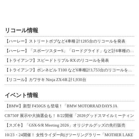
リコール情報
【ハーレー】ストリートボブなど4車種 計1285台のリコールを発表
【ハーレー】「スポーツスターS」「ロードグライド」など計8車種のリコールを発表
【トライアンフ】スピードトリプル RX のリコールを発表
【トライアンフ】ボンネビル T100 など6車種計3,753台のリコールを発表
【リコール】カワサキ Ninja ZX-6R 計1,930台
イベント情報
【BMW】新型 F450GS も登場！「BMW MOTORRAD DAYS JA
CB750F 展示や大抽選会も！ 8/22開催「2026グッドスマイルミーティン
【スズキ】「GSX-S/R Meeting 2026」オリジナルグッズの先行販売
10/23・24開催！ 女性ライダー向けツーリングラリー「MOTHER LAKE