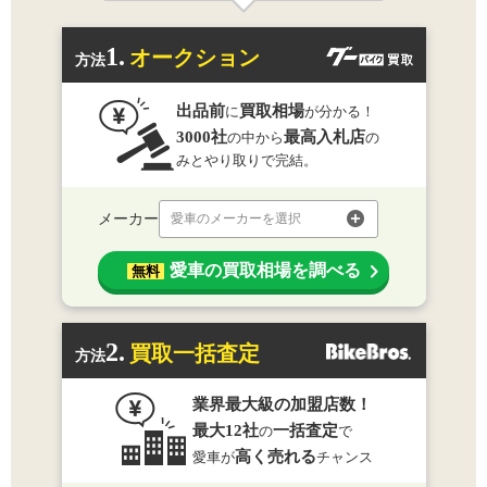
1.
オークション
方法
出品前
買取相場
に
が分かる！
3000社
最高入札店
の中から
の
みとやり取りで完結。
メーカー
愛車のメーカーを選択
愛車の買取相場を調べる
無料
2.
買取一括査定
方法
業界最大級の加盟店数！
最大12社
一括査定
の
で
高く売れる
愛車が
チャンス