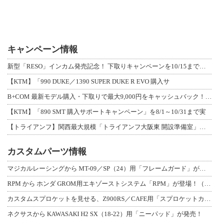
キャンペーン情報
新型「RESO」インカム発売記念！ 下取りキャンペーンを10/15まで延長して開
【KTM】「990 DUKE／1390 SUPER DUKE R EVO 購入サ
B+COM 最新モデル購入・下取りで最大9,000円をキャッシュバック！「B+F
【KTM】「890 SMT 購入サポートキャンペーン」を8/1～10/31まで実
【トライアンフ】関西最大規模「トライアンフ大阪東 開設準備室」がオープン！ 限定
カスタムパーツ情報
マジカルレーシングから MT-09／SP（24）用「フレームガード」が登場！
RPM から ホンダ GROM用エキゾーストシステム「RPM」が登場！（動画あり
カスタムスプロケットを見せる、Z900RS／CAFE用「スプロケットカバーフルキ
ネクサスから KAWASAKI H2 SX（18-22）用「ニーパッド」が発売！