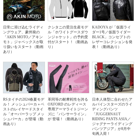
日常に溶け込むライディ
クシタニの受注生産モデ
KADOYA が「仮面ライ
ングウェア、豪州発の
ル「ホワイトグースダウ
ダー1号／仮面ライダー
「AKIN MOTO／アキン
ンジャケット」の予約受
BLACK」コンセプトの
モト」ジャペックスが取
付がスタート！（動画あ
レザーコレクションを発
り扱いをスタート（動画
り）
表！（動画あり）
あり）
RSタイチの2024春夏モデ
革同等の耐摩耗性を誇る
日本人体型に合わせたア
ル！ メッシュパーカ＋ベ
OXFORD のレディース
ルパインスターズのライ
ストのレイヤードスタイ
専用アーマライトジーン
ディングパンツ
ル「オーバーラップ メッ
ズに「パンサーライン」
「JUGGERNAUT
シュパーカ」が登場（動
が 登場！（動画あり）
RIDING PANTS ASIA／
画あり）
ジャグナーライディング
パンツアジア」が8月中
旬再入荷！