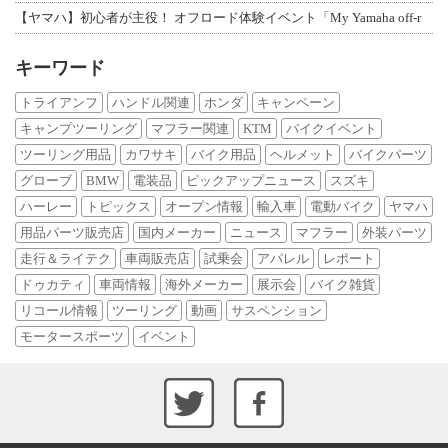
【ヤマハ】初心者が主役！ オフロード体験イベント「My Yamaha off-r
キーワード
トライアンフ
ハンドル関連
ホンダ
キャンペーン
キャンプツーリング
マフラー関連
KTM
バイクイベント
ツーリング用品
カワサキ
バイク用品
ヘルメット
バイクパーツ
グローブ
BMW
電装品
ピックアップニュース
スズキ
ハーレー
トピックス
オープン情報
輸入車
電動バイク
ヤマハ
用品パーツ販売店
国内メーカー
ニュース
マフラー
外装パーツ
走行＆ライテク
車両販売店
試乗会
アパレル
レポート
ドゥカティ
車両情報
海外メーカー
展示会
バイク雑貨
リコール情報
ツーリング
動画
サスペンション
モータースポーツ
イベント