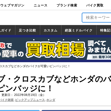
ウェブマガジン
ニュース
ブランド検索
バイク買取
バイクブロス・
原付＆ミニバイ
スポーツ＆ネイ
アメリカン＆ツ
ビッグスクータ
オフロード
バージンハーレ
バージンBMW
バージンドゥカ
バージントライ
ニュース
車両情報
イベント
キャンペ
トピック
バイク用
バイクパ
書籍・
サポート
お知らせ
ブランドを検
ブランドボイ
バイク買取
マガジンズ
ク
キッド
アラー
ー
ー
ティ
アンフ
TOP
ーン
ス
品
ーツ
DVD
索
ス
入ガイド
足つき比較
カスタム
絶版ミドルバイク
特集記
入ガイド
ンダ
マハ
ズキ
ワサキ
カスタム
ホンダ
ヤマハ
スズキ
カワサキ
道の駅調査隊
ツーリング情報局
日本の道50選
国道めぐり
林道ツーリング
絶版ミドルバイク
ホンダ
ヤマハ
スズキ
カワサキ
覧
一覧
一覧
ロスカブなどホンダのバイクが可愛いピンバッジに！
ブ・クロスカブなどホンダの
ピンバッジに！
 更新日： 2022年08月19日（金）
バイク雑貨
,
ピックアップニュース
,
ホンダ