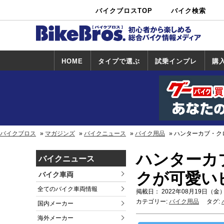
バイクブロスTOP
バイク検索
中古バイ
カタログ検
ショップ検
ク・新車検
索
索
索
HOME
タイプで選ぶ
試乗インプレ
購
スポーツ＆ネ
原付＆ミニバ
アメリカン＆
ビッグスクー
オフロード
試乗インプレ
ホンダ
ヤマハ
スズキ
カワサキ
ハーレー
BMW
トライアンフ
ドゥカティ
購
ホ
ヤ
ス
カ
イキッド
イク
クルーザー
ター
一覧
一
バイクブロス
マガジンズ
バイクニュース
バイク用品
ハンターカブ・ク
ハンターカ
バイクニュース
クが可愛い
バイク車両
全てのバイク車両情報
掲載日： 2022年08月19日（金）
カテゴリー:
バイク用品
タグ:
国内メーカー
海外メーカー