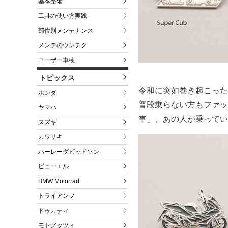
基本整備
工具の使い方実践
部位別メンテナンス
メンテのウンチク
ユーザー車検
トピックス
令和に突如巻き起こった
ホンダ
普段乗らない方もファッ
ヤマハ
車」、あの人が乗ってい
スズキ
カワサキ
ハーレーダビッドソン
ビューエル
BMW Motorrad
トライアンフ
ドゥカティ
モトグッツィ