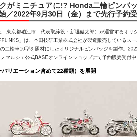
がミニチュアに!? Honda二輪ピンバ
開始／2022年9月30日（金）まで先行予約
ler（本社：東京都狛江市、代表取締役：新堀健太郎）が運営するオリ
UFFLINKS」は、本田技研工業株式会社が製造販売しているス
の二輪車10型を題材にしたオリジナルピンバッジを製作。202
モノマルシェ公式BASEオンラインショップにて予約販売受付中
ーバリエーション含めて22種類）を展開