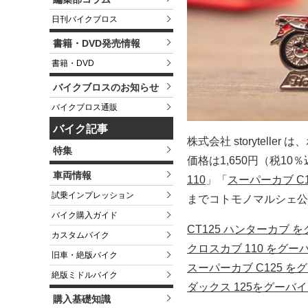
日刊バイクブロス
書籍・DVD発売情報
書籍・DVD
バイクブロスのお知らせ
バイクブロス通販
バイク記事
株式会社 storytel
特集
価格は1,650円（税1
車両情報
110
」「
スーパーカブ C1
試乗インプレッション
までコトモノマルシェ公
バイク購入ガイド
CT125 ハンターカブ
カスタムバイク
クロスカブ 110 をグ
旧車・絶版バイク
スーパーカブ C125 
絶版ミドルバイク
ダックス 125をグーバ
購入基礎知識