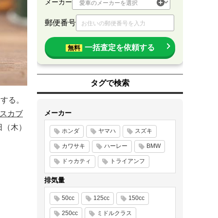
メーカー
郵便番号
一括査定を依頼する
無料
タグで検索
売する。
メーカー
スカブ
日（木）
ホンダ
ヤマハ
スズキ
カワサキ
ハーレー
BMW
ドゥカティ
トライアンフ
排気量
50cc
125cc
150cc
250cc
ミドルクラス