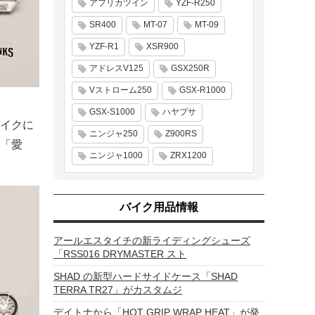
アフリカツイン
YZF-R250
SR400
MT-07
MT-09
YZF-R1
XSR900
アドレスV125
GSX250R
Vストローム250
GSX-R1000
GSX-S1000
ハヤブサ
イクに
ニンジャ250
Z900RS
「愛
ニンジャ1000
ZRX1200
バイク用品情報
アールエスタイチの新ライディングシューズ
「RSS016 DRYMASTER スト
SHAD の新型ハードサイドケース「SHAD
TERRA TR27」がカスタムジ
デイトナから「HOT GRIP WRAP HEAT」が発