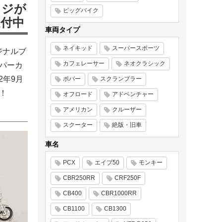
ッジが
ビッグバイク
受付中
車両タイプ
ネイキッド
スーパースポーツ
ジナルブ
カフェレーサー
ネオクラシック
ーパーカ
2年9月
ボバー
スクランブラー
！
オフロード
アドベンチャー
アメリカン
クルーザー
スクーター
絶版・旧車
車名
PCX
エイプ50
モンキー
CBR250RR
CRF250F
CB400
CBR1000RR
CB1100
CB1300