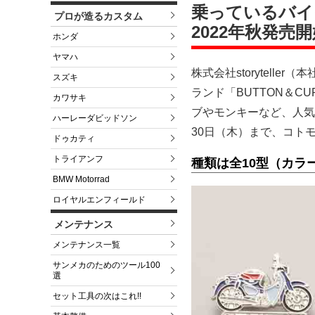
乗っているバイク
プロが造るカスタム
2022年秋発売
ホンダ
ヤマハ
株式会社storytel
スズキ
ランド「BUTTON＆C
カワサキ
ブやモンキーなど、人気
ハーレーダビッドソン
30日（木）まで、コト
ドゥカティ
トライアンフ
種類は全10型（カラ
BMW Motorrad
ロイヤルエンフィールド
メンテナンス
メンテナンス一覧
サンメカのためのツール100
選
セット工具の次はこれ!!