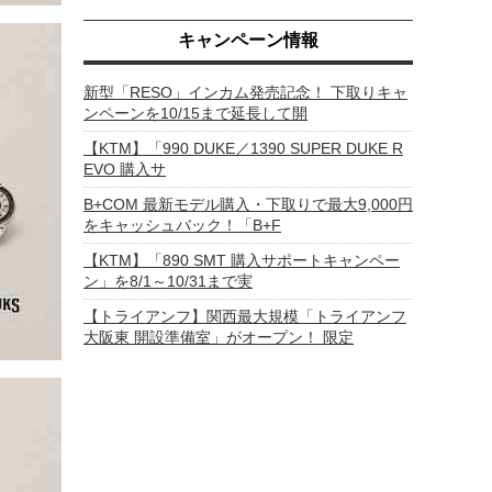
キャンペーン情報
新型「RESO」インカム発売記念！ 下取りキャ
ンペーンを10/15まで延長して開
【KTM】「990 DUKE／1390 SUPER DUKE R
EVO 購入サ
B+COM 最新モデル購入・下取りで最大9,000円
をキャッシュバック！「B+F
【KTM】「890 SMT 購入サポートキャンペー
ン」を8/1～10/31まで実
【トライアンフ】関西最大規模「トライアンフ
大阪東 開設準備室」がオープン！ 限定