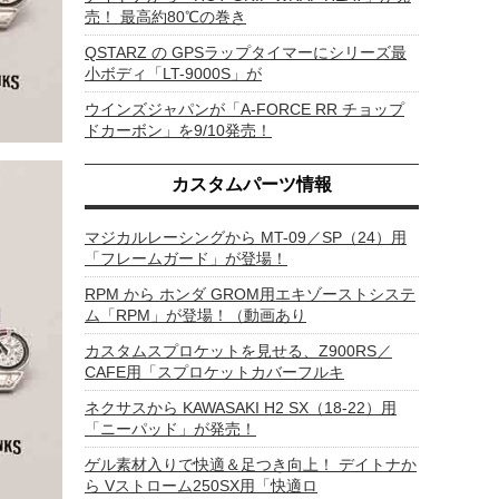
売！ 最高約80℃の巻き
QSTARZ の GPSラップタイマーにシリーズ最
小ボディ「LT-9000S」が
ウインズジャパンが「A-FORCE RR チョップ
ドカーボン」を9/10発売！
カスタムパーツ情報
マジカルレーシングから MT-09／SP（24）用
「フレームガード」が登場！
RPM から ホンダ GROM用エキゾーストシステ
ム「RPM」が登場！（動画あり
カスタムスプロケットを見せる、Z900RS／
CAFE用「スプロケットカバーフルキ
ネクサスから KAWASAKI H2 SX（18-22）用
「ニーパッド」が発売！
ゲル素材入りで快適＆足つき向上！ デイトナか
ら Vストローム250SX用「快適ロ