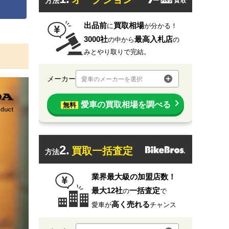
方法
出品前
買取相場
に
が分かる！
3000社
最高入札店
の中から
の
みとやり取りで完結。
メーカー
愛車のメーカーを選択
愛車の買取相場を調べる
無料
2.
買取一括査定
方法
業界最大級の加盟店数！
最大12社
一括査定
の
で
高く売れる
愛車が
チャンス