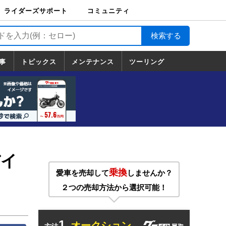
ライダーズサポート
コミュニティ
ライダーズサポート
バイク輸送
バイクガレージライ
バイク車両保険
ロードサービス
バイク試乗
コミュニティ
日記
ツーリング
カスタム
TOP
フ
TOP
事
トピックス
メンテナンス
ツーリング
トピックス
ホンダ
ヤマハ
スズキ
カワサキ
ハーレーダ
BMW
ドゥカティ
トライアン
メンテナンス
基本整備
部位別メンテ
工具の使い方
ツール100選
メンテのうん
一覧
ビッドソン
フ
一覧
ちく
バイ
乗換
愛車を売却して
しませんか？
２つの売却方法から選択可能！
1.
オークション