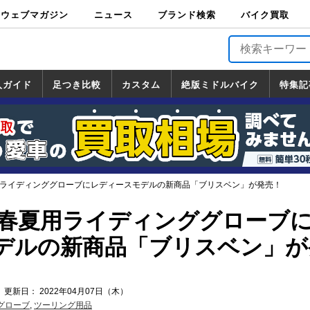
ウェブマガジン
ニュース
ブランド検索
バイク買取
バイクブロス・
原付＆ミニバイ
スポーツ＆ネイ
アメリカン＆ツ
ビッグスクータ
オフロード
バージンハーレ
バージンBMW
バージンドゥカ
バージントライ
ニュース
車両情報
イベント
キャンペ
トピック
バイク用
バイクパ
書籍・
サポート
お知らせ
ブランドを検
ブランドボイ
バイク買取
マガジンズ
ク
キッド
アラー
ー
ー
ティ
アンフ
TOP
ーン
ス
品
ーツ
DVD
索
ス
入ガイド
足つき比較
カスタム
絶版ミドルバイク
特集記
入ガイド
ンダ
マハ
ズキ
ワサキ
カスタム
ホンダ
ヤマハ
スズキ
カワサキ
道の駅調査隊
ツーリング情報局
日本の道50選
国道めぐり
林道ツーリング
絶版ミドルバイク
ホンダ
ヤマハ
スズキ
カワサキ
覧
一覧
一覧
夏用ライディンググローブにレディースモデルの新商品「ブリスベン」が発売！
Dの春夏用ライディンググローブ
デルの新商品「ブリスベン」が
 更新日： 2022年04月07日（木）
グローブ
,
ツーリング用品