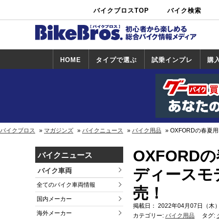
バイクブロスTOP
バイク検索
中古バイ
カタログ検
ショップ検
ク・新車検
索
索
索
HOME
タイプで選ぶ
試乗インプレ
購
スポーツ＆ネ
原付＆ミニバ
アメリカン＆
ビッグスクー
オフロード
試乗インプレ
ホンダ
ヤマハ
スズキ
カワサキ
ハーレー
BMW
トライアンフ
ドゥカティ
購
ホ
ヤ
ス
カ
イキッド
イク
クルーザー
ター
一覧
一
バイクブロス
マガジンズ
バイクニュース
バイク用品
OXFORDの春
OXFOR
バイクニュース
ディースモ
バイク車両
全てのバイク車両情報
売！
国内メーカー
掲載日： 2022年04月07日（木）
海外メーカー
カテゴリー:
バイク用品
タグ: