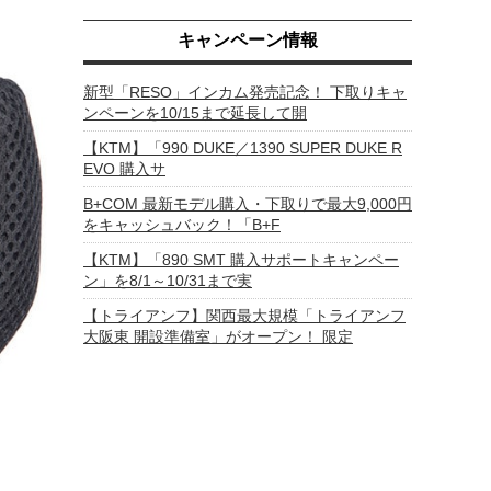
キャンペーン情報
新型「RESO」インカム発売記念！ 下取りキャ
ンペーンを10/15まで延長して開
【KTM】「990 DUKE／1390 SUPER DUKE R
EVO 購入サ
B+COM 最新モデル購入・下取りで最大9,000円
をキャッシュバック！「B+F
【KTM】「890 SMT 購入サポートキャンペー
ン」を8/1～10/31まで実
【トライアンフ】関西最大規模「トライアンフ
大阪東 開設準備室」がオープン！ 限定