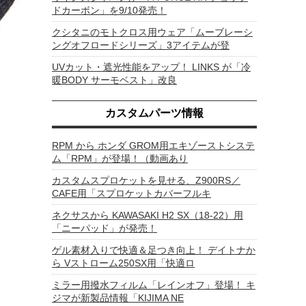
ドカーボン」を9/10発売！
クシタニのモトクロス用ウェア「ムーブレーシ
ングオフロードシリーズ」3アイテムが登
UVカット・遮光性能をアップ！ LINKS が「冷
暖BODY サーモベスト」改良
カスタムパーツ情報
RPM から ホンダ GROM用エキゾーストシステ
ム「RPM」が登場！（動画あり
カスタムスプロケットを見せる、Z900RS／
CAFE用「スプロケットカバーフルキ
ネクサスから KAWASAKI H2 SX（18-22）用
「ニーパッド」が発売！
ゲル素材入りで快適＆足つき向上！ デイトナか
ら Vストローム250SX用「快適ロ
ミラー用撥水フィルム「レインオフ」登場！ キ
ジマが新製品情報「KIJIMA NE