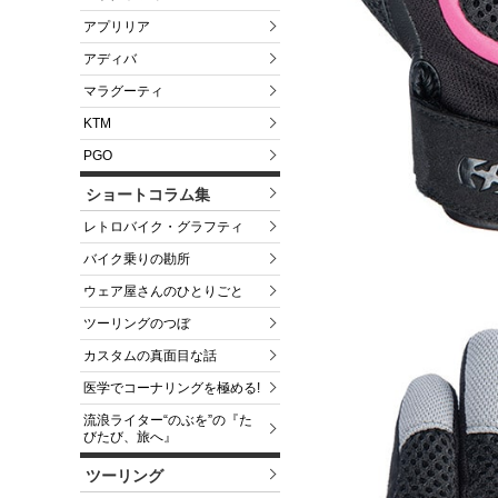
アプリリア
アディバ
マラグーティ
KTM
PGO
ショートコラム集
レトロバイク・グラフティ
バイク乗りの勘所
ウェア屋さんのひとりごと
ツーリングのつぼ
カスタムの真面目な話
医学でコーナリングを極める!
流浪ライター“のぶを”の『た
びたび、旅へ』
ツーリング