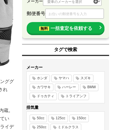
メーカー
郵便番号
一括査定を依頼する
無料
タグで検索
メーカー
ホンダ
ヤマハ
スズキ
ィンググ
カワサキ
ハーレー
BMW
され
ドゥカティ
トライアンフ
排気量
を内蔵。
てい
50cc
125cc
150cc
ライデ
250cc
ミドルクラス