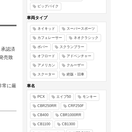
ビッグバイク
車両タイプ
ネイキッド
スーパースポーツ
カフェレーサー
ネオクラシック
ボバー
スクランブラー
 承認済
オフロード
アドベンチャー
新発売致
アメリカン
クルーザー
スクーター
絶版・旧車
非常に厳
車名
PCX
エイプ50
モンキー
CBR250RR
CRF250F
CB400
CBR1000RR
CB1100
CB1300