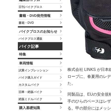
日刊バイクブロス
書籍・DVD発売情報
書籍・DVD
バイクブロスのお知らせ
バイクブロス通販
バイク記事
特集
車両情報
株式会社 LINKS が
試乗インプレッション
ローブに、春夏用のレデ
バイク購入ガイド
た。
カスタムバイク
旧車・絶版バイク
同製品は、EUの安全規格
絶版ミドルバイク
手のひらのベースはレザ
購入基礎知識
る。甲の部分にはメッシ