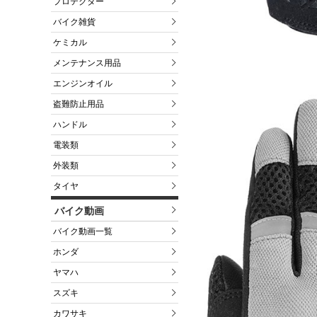
プロテクター
バイク雑貨
ケミカル
メンテナンス用品
エンジンオイル
盗難防止用品
ハンドル
電装類
外装類
タイヤ
バイク動画
バイク動画一覧
ホンダ
ヤマハ
スズキ
カワサキ