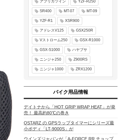
アフリカツイン
YZF-R250
SR400
MT-07
MT-09
YZF-R1
XSR900
アドレスV125
GSX250R
Vストローム250
GSX-R1000
GSX-S1000
ハヤブサ
ニンジャ250
Z900RS
ニンジャ1000
ZRX1200
バイク用品情報
デイトナから「HOT GRIP WRAP HEAT」が発
売！ 最高約80℃の巻き
QSTARZ の GPSラップタイマーにシリーズ最
小ボディ「LT-9000S」が
ウインズジャパンが「A-FORCE RR チョップ