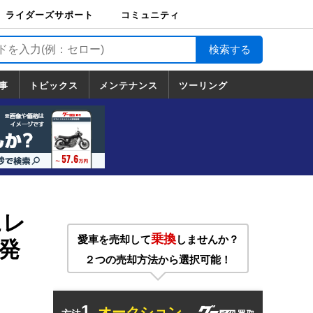
ライダーズサポート
コミュニティ
ライダーズサポート
バイク輸送
バイクガレージライ
バイク車両保険
ロードサービス
バイク試乗
コミュニティ
日記
ツーリング
カスタム
TOP
フ
TOP
事
トピックス
メンテナンス
ツーリング
トピックス
ホンダ
ヤマハ
スズキ
カワサキ
ハーレーダ
BMW
ドゥカティ
トライアン
メンテナンス
基本整備
部位別メンテ
工具の使い方
ツール100選
メンテのうん
一覧
ビッドソン
フ
一覧
ちく
にレ
乗換
愛車を売却して
しませんか？
発
２つの売却方法から選択可能！
1.
オークション