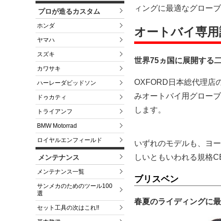
ィングに最適なグローブ
プロが造るカスタム
ホンダ
オートバイ専用
ヤマハ
スズキ
世界75ヵ国に展開する二
カワサキ
OXFORD日本総代理店の
ハーレーダビッドソン
みオートバイ用グローブ 1
ドゥカティ
します。
トライアンフ
BMW Motorrad
ロイヤルエンフィールド
いずれのモデルも、ヨー
しいともいわれる規格CE 
メンテナンス
メンテナンス一覧
ブリスベン
サンメカのためのツール100
選
春夏のライディングに最
セット工具の次はこれ!!