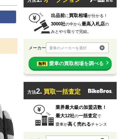
方法
出品前
買取相場
に
が分かる！
3000社
最高入札店
の中から
の
みとやり取りで完結。
メーカー
愛車のメーカーを選択
愛車の買取相場を調べる
無料
2.
買取一括査定
方法
業界最大級の加盟店数！
最大12社
一括査定
の
で
高く売れる
愛車が
チャンス