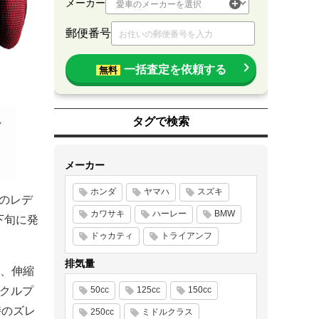
メーカー
郵便番号
一括査定を依頼する
無料
タグで検索
メーカー
ホンダ
ヤマハ
スズキ
 のレデ
カワサキ
ハーレー
BMW
下旬に発
ドゥカティ
トライアンフ
排気量
、伸縮
ックルプ
50cc
125cc
150cc
時のズレ
250cc
ミドルクラス