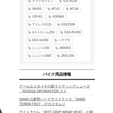
アフリカツイン
YZF-R250
SR400
MT-07
MT-09
YZF-R1
XSR900
アドレスV125
GSX250R
Vストローム250
GSX-R1000
）
GSX-S1000
ハヤブサ
ニンジャ250
Z900RS
ニンジャ1000
ZRX1200
バイク用品情報
アールエスタイチの新ライディングシューズ
「RSS016 DRYMASTER スト
SHAD の新型ハードサイドケース「SHAD
TERRA TR27」がカスタムジ
デイトナから「HOT GRIP WRAP HEAT」が発