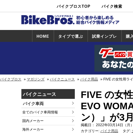
バイクブロスTOP
バイク検索
中古バイ
カタログ検
ショップ検
ク・新車検
索
索
索
HOME
タイプで選ぶ
試乗インプレ
購
スポーツ＆ネ
原付＆ミニバ
アメリカン＆
ビッグスクー
オフロード
試乗インプレ
ホンダ
ヤマハ
スズキ
カワサキ
ハーレー
BMW
トライアンフ
ドゥカティ
購
ホ
ヤ
ス
カ
イキッド
イク
クルーザー
ター
一覧
一
バイクブロス
マガジンズ
バイクニュース
バイク用品
FIVE の女性用
FIVE の
バイクニュース
EVO WO
バイク車両
全てのバイク車両情報
ン）」が3
国内メーカー
掲載日： 2022年03月14日（月）
海外メーカー
カテゴリー:
バイク用品
タグ: