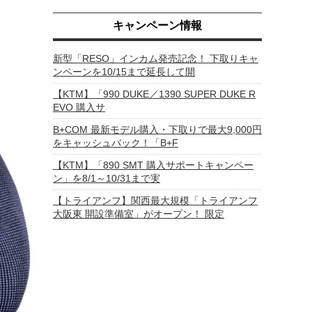
キャンペーン情報
新型「RESO」インカム発売記念！ 下取りキャ
ンペーンを10/15まで延長して開
【KTM】「990 DUKE／1390 SUPER DUKE R
EVO 購入サ
B+COM 最新モデル購入・下取りで最大9,000円
をキャッシュバック！「B+F
【KTM】「890 SMT 購入サポートキャンペー
ン」を8/1～10/31まで実
【トライアンフ】関西最大規模「トライアンフ
大阪東 開設準備室」がオープン！ 限定