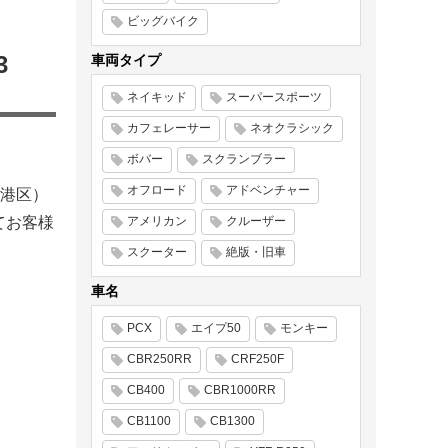
ビッグバイク
3
車両タイプ
ネイキッド
スーパースポーツ
カフェレーサー
ネオクラシック
ボバー
スクランブラー
オフロード
アドベンチャー
港区）
てお客様
アメリカン
クルーザー
スクーター
絶版・旧車
車名
PCX
エイプ50
モンキー
CBR250RR
CRF250F
CB400
CBR1000RR
CB1100
CB1300