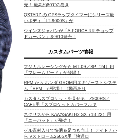
売！ 最高約80℃の巻き
QSTARZ の GPSラップタイマーにシリーズ最
小ボディ「LT-9000S」が
ウインズジャパンが「A-FORCE RR チョップ
ドカーボン」を9/10発売！
カスタムパーツ情報
マジカルレーシングから MT-09／SP（24）用
「フレームガード」が登場！
RPM から ホンダ GROM用エキゾーストシステ
ム「RPM」が登場！（動画あり
カスタムスプロケットを見せる、Z900RS／
CAFE用「スプロケットカバーフルキ
ネクサスから KAWASAKI H2 SX（18-22）用
「ニーパッド」が発売！
ゲル素材入りで快適＆足つき向上！ デイトナか
ら Vストローム250SX用「快適ロ