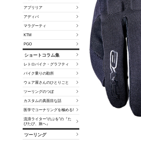
アプリリア
アディバ
マラグーティ
KTM
PGO
ショートコラム集
レトロバイク・グラフティ
バイク乗りの勘所
ウェア屋さんのひとりごと
ツーリングのつぼ
カスタムの真面目な話
医学でコーナリングを極める!
流浪ライター“のぶを”の『た
びたび、旅へ』
ツーリング