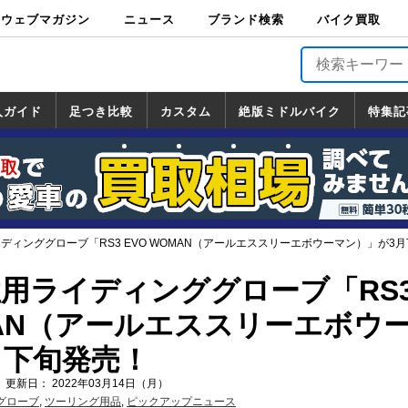
ウェブマガジン
ニュース
ブランド検索
バイク買取
バイクブロス・
原付＆ミニバイ
スポーツ＆ネイ
アメリカン＆ツ
ビッグスクータ
オフロード
バージンハーレ
バージンBMW
バージンドゥカ
バージントライ
ニュース
車両情報
イベント
キャンペ
トピック
バイク用
バイクパ
書籍・
サポート
お知らせ
ブランドを検
ブランドボイ
バイク買取
マガジンズ
ク
キッド
アラー
ー
ー
ティ
アンフ
TOP
ーン
ス
品
ーツ
DVD
索
ス
入ガイド
足つき比較
カスタム
絶版ミドルバイク
特集記
入ガイド
ンダ
マハ
ズキ
ワサキ
カスタム
ホンダ
ヤマハ
スズキ
カワサキ
道の駅調査隊
ツーリング情報局
日本の道50選
国道めぐり
林道ツーリング
絶版ミドルバイク
ホンダ
ヤマハ
スズキ
カワサキ
覧
一覧
一覧
ライディンググローブ「RS3 EVO WOMAN（アールエススリーエボウーマン）」が3
女性用ライディンググローブ「RS
MAN（アールエススリーエボウ
月下旬発売！
 更新日： 2022年03月14日（月）
グローブ
,
ツーリング用品
,
ピックアップニュース