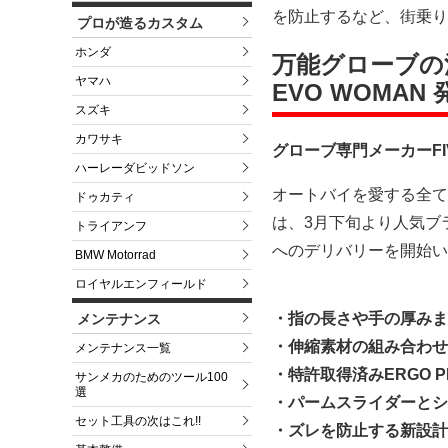
を防止するなど、街乗り
プロが造るカスタム
ホンダ
万能グローブの
ヤマハ
EVO WOMAN
スズキ
カワサキ
グローブ専門メーカーF
ハーレーダビッドソン
オートバイを愛する全て
ドゥカティ
は、3月下旬より人気ブラ
トライアンフ
へのデリバリーを開始い
BMW Motorrad
ロイヤルエンフィールド
・指の長さや手の厚みま
メンテナンス
・伸縮素材の組み合わせ
メンテナンス一覧
・特許取得済みERGO 
サンメカのためのツール100
選
・パームスライダーとシ
セット工具の次はこれ!!
・ズレを防止する新設計の