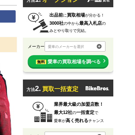
方法
出品前
買取相場
に
が分かる！
3000社
最高入札店
の中から
の
みとやり取りで完結。
メーカー
愛車のメーカーを選択
愛車の買取相場を調べる
無料
2.
買取一括査定
方法
業界最大級の加盟店数！
最大12社
一括査定
の
で
高く売れる
愛車が
チャンス