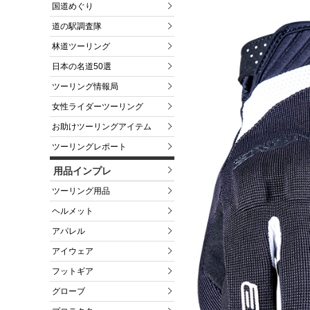
国道めぐり
道の駅調査隊
林道ツーリング
日本の名道50選
ツーリング情報局
女性ライダーツーリング
お助けツーリングアイテム
ツーリングレポート
用品インプレ
ツーリング用品
ヘルメット
アパレル
アイウェア
フットギア
グローブ