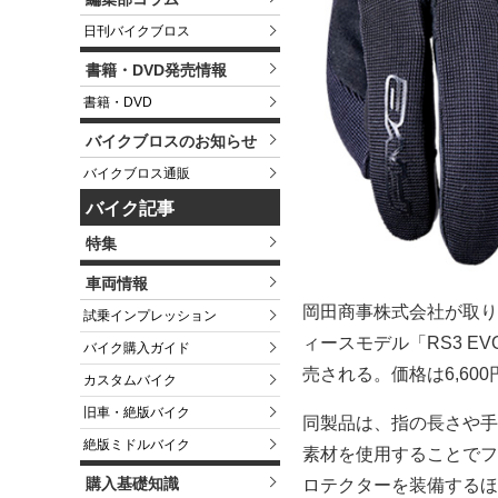
日刊バイクブロス
書籍・DVD発売情報
書籍・DVD
バイクブロスのお知らせ
バイクブロス通販
バイク記事
特集
車両情報
岡田商事株式会社が取り扱
試乗インプレッション
ィースモデル「RS3 E
バイク購入ガイド
売される。価格は6,60
カスタムバイク
旧車・絶版バイク
同製品は、指の長さや手
絶版ミドルバイク
素材を使用することでフィ
購入基礎知識
ロテクターを装備するほか