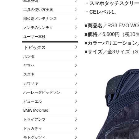
基本整備
・スマホタッチスクリー
工具の使い方実践
・CEレベル1。
部位別メンテナンス
■商品名
／RS3 EVO
メンテのウンチク
■価格
／6,600円（税1
ユーザー車検
■カラーバリエーション
トピックス
■サイズ
／全3サイズ（S
ホンダ
ヤマハ
スズキ
カワサキ
ハーレーダビッドソン
ビューエル
BMW Motorrad
トライアンフ
ドゥカティ
モトグッツィ