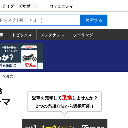
ライダーズサポート
コミュニティ
ライダーズサポート
バイク輸送
バイクガレージライ
バイク車両保険
ロードサービス
バイク試乗
コミュニティ
日記
ツーリング
カスタム
TOP
フ
TOP
事
トピックス
メンテナンス
ツーリング
トピックス
ホンダ
ヤマハ
スズキ
カワサキ
ハーレーダ
BMW
ドゥカティ
トライアン
メンテナンス
基本整備
部位別メンテ
工具の使い方
ツール100選
メンテのうん
一覧
ビッドソン
フ
一覧
ちく
月下旬発売！
3
乗換
愛車を売却して
しませんか？
ーマ
２つの売却方法から選択可能！
1.
オークション